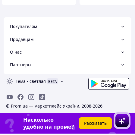
Покупателям
Продавцам
О нас
Партнеры
Тема
-
светлая
BETA
© Prom.ua — маркетплейс України, 2008-2026
Насколько
Рассказать
удобно на проме?