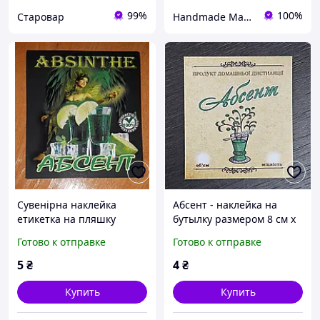
99%
100%
Старовар
Handmade Market Kyiv
Сувенірна наклейка
Абсент - наклейка на
етикетка на пляшку
бутылку размером 8 см х
"Абсент " (гл.покриття)
9 см
Готово к отправке
Готово к отправке
5
₴
4
₴
Купить
Купить