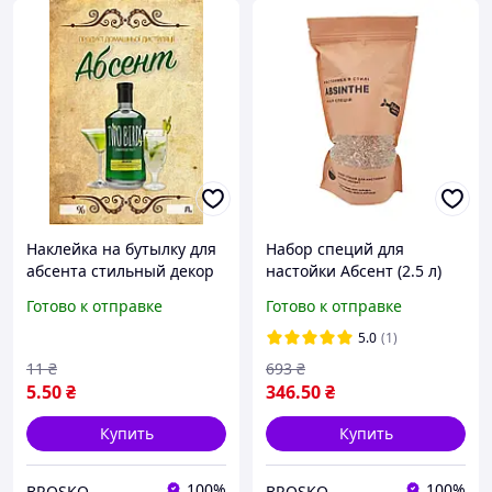
Наклейка на бутылку для
Набор специй для
абсента стильный декор
настойки Абсент (2.5 л)
для вечеринки и
Готово к отправке
Готово к отправке
праздника 7х10 см
5.0
(1)
11
₴
693
₴
5
.50
₴
346
.50
₴
Купить
Купить
100%
100%
BROSKO
BROSKO