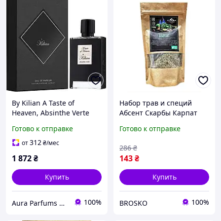
By Kilian A Taste of
Набор трав и специй
Heaven, Absinthe Verte
Абсент Скарбы Карпат
(Килиан А Тейст оф Хевен,
для приготовления
Готово к отправке
Готово к отправке
Абсент Верт) 50 ml/мл
настоек и блюд
ароматные натуральные
312
от
₴
/мес
286
₴
добавки
1 872
₴
143
₴
Купить
Купить
100%
100%
Aura Parfums | Интернет-магазин парфюмерии и косметики
BROSKO