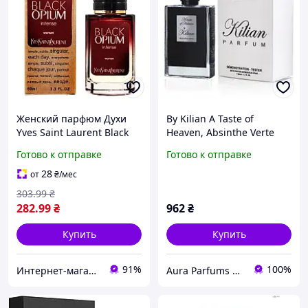
Женский парфюм Духи
By Kilian A Taste of
Yves Saint Laurent Black
Heaven, Absinthe Verte
Opium Intense 60мл
Tester (Килиан А Тейст оф
Готово к отправке
Готово к отправке
соблазнительный
Хевен, Абсент Верт) 50
восточно-гурманский
ml/мл Тестер
28
от
₴
/мес
аромат с нотами абсент
303
.99
₴
282
.99
₴
962
₴
Купить
Купить
91%
100%
Интернет-магазин Allegoriya
Aura Parfums | Интернет-магазин парфюмерии и косметики