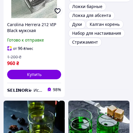
Ложки барные
Ложка для абсента
Духи
Калган корень
Carolina Herrera 212 VIP
Black мужская
Набор для настаивания
парфюмированная вода,
Готово к отправке
Стрижамент
фужерный аромат с
абсентом, лавандой и
96
от
₴
/мес
ванилью,
1 200
₴
960
₴
Купить
98%
𝗦𝗘𝗟𝗜𝗡𝗢𝗥💫 Искусство аромата