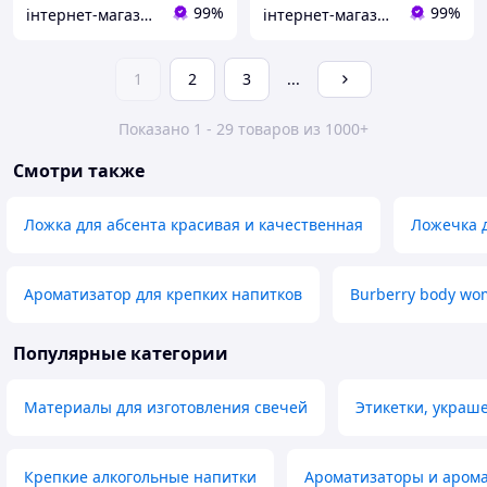
99%
99%
інтернет-магазин "ФАНТИК"
інтернет-магазин "ФАНТИК"
1
2
3
...
Показано 1 - 29 товаров из 1000+
Смотри также
Ложка для абсента красивая и качественная
Ложечка 
Ароматизатор для крепких напитков
Burberry body w
Популярные категории
Материалы для изготовления свечей
Этикетки, украш
Крепкие алкогольные напитки
Ароматизаторы и аром