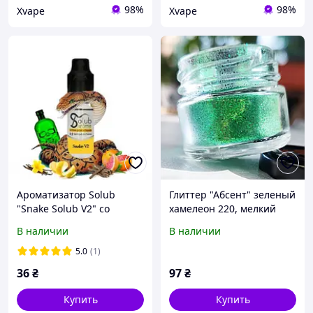
98%
98%
Xvape
Xvape
Ароматизатор Solub
Глиттер "Абсент" зеленый
"Snake Solub V2" со
хамелеон 220, мелкий
вкусом абсента и фруктов
размер частиц, для
В наличии
В наличии
5 мл
декора смолы в технике
ResinArt. Уп. 25мл
5.0
(1)
36
₴
97
₴
Купить
Купить