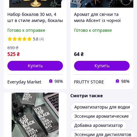
Набор бокалов 30 мл, 4
Аромат для свічки та
шт в стиле ампир, бокалы
мила Абсент із чорної
для виски, водки, текилы,
смородини
Готово к отправке
Готово к отправке
рома или абсента
(CandleScience Black
Currant Absinthe)
5.0
(4)
690
₴
525
₴
64
₴
Купить
Купить
98%
98%
Everyday Market
FRUTTY STORE
Смотри также
Ароматизаторы для водки
Эссенции ароматические
Добавка ароматизатор
Эссенции для дистиллятов