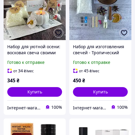
Набор для уютной осени:
Набор для изготовления
восковая свеча своими
свечей - Тропический
руками Абсент
Абсент
Готово к отправке
Готово к отправке
34
45
от
₴
/мес
от
₴
/мес
345
₴
450
₴
Купить
Купить
100%
100%
Інтернет-магазин "5candles"
Інтернет-магазин "5candles"