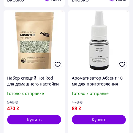
Набор специй Hot Rod
Ароматизатор Абсент 10
для домашнего настойки
мл для приготовления
Абсента с натуральными
крепкий напитокного
Готово к отправке
Готово к отправке
травами для
напитка в домашних
оригинального вкуса
условиях с натуральными
940
₴
178
₴
экстрактами
470
₴
89
₴
Купить
Купить