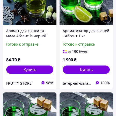
Аромат для свічки та
Ароматизатор для свечей
мила Абсент із чорної
- Абсент 1 кг
смородини
Готово к отправке
Готово к отправке
(CandleScience Black
Currant Absinthe), 10
190
от
₴
/мес
грамів
84
.70
₴
1 900
₴
Купить
Купить
98%
100%
FRUTTY STORE
Інтернет-магазин "5candles"