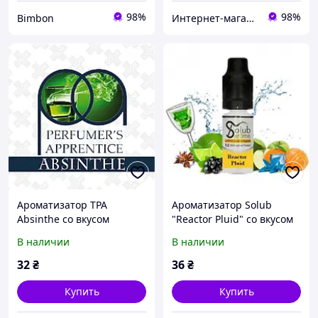
98%
98%
Bimbon
Интернет-магазин "Kaap" профессиональной посуды
Ароматизатор TPA
Ароматизатор Solub
Absinthe со вкусом
"Reactor Pluid" со вкусом
абсента 5, 10, 30 мл
абсента и цитрусовых 5
В наличии
В наличии
мл
32
₴
36
₴
Купить
Купить