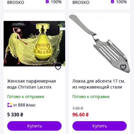
100%
100%
BROSKO
BROSKO
Женская парфюмерная
Ложка для абсента 17 см.
вода Christian Lacroix
из нержавеющей стали
Absynthe avon
Готово к отправке
Готово к отправке
888
от
₴
/мес
138
₴
5 330
₴
96
.60
₴
Купить
Купить