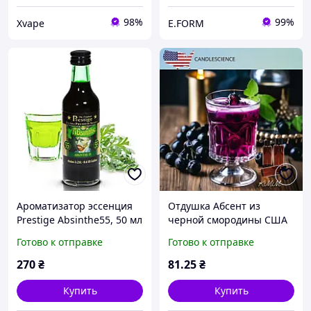
98%
99%
Xvape
E.FORM
Ароматизатор эссенция
Отдушка Абсент из
Prestige Absinthе55, 50 мл
черной смородины США
на 2,25л
(Сandlescience) 5 мл
Готово к отправке
Готово к отправке
270
₴
81
.25
₴
Купить
Купить