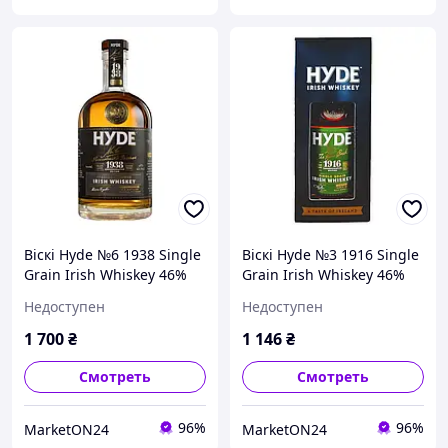
Віскі Hyde №6 1938 Single
Віскі Hyde №3 1916 Single
Grain Irish Whiskey 46%
Grain Irish Whiskey 46%
0.7 л
0.7 л в коробці
Недоступен
Недоступен
1 700
₴
1 146
₴
Смотреть
Смотреть
96%
96%
MarketON24
MarketON24