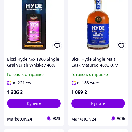
Віскі Hyde №5 1860 Single
Віскі Hyde Single Malt
Grain Irish Whiskey 46%
Cask Matured 40%, 0,7л
0.7 л в коробці
Готово к отправке
Готово к отправке
221
183
от
₴
/мес
от
₴
/мес
1 326
₴
1 099
₴
Купить
Купить
96%
96%
MarketON24
MarketON24