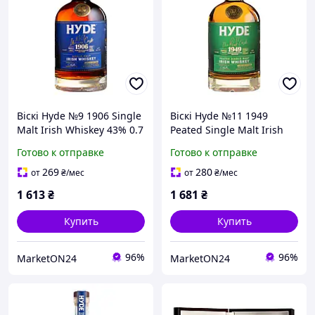
Віскі Hyde №9 1906 Single
Віскі Hyde №11 1949
Malt Irish Whiskey 43% 0.7
Peated Single Malt Irish
л
Whiskey 43% 0.7 л
Готово к отправке
Готово к отправке
269
280
от
₴
/мес
от
₴
/мес
1 613
₴
1 681
₴
Купить
Купить
96%
96%
MarketON24
MarketON24