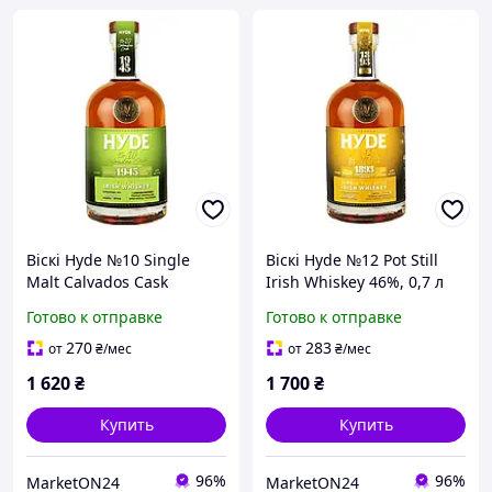
Віскі Hyde №10 Single
Віскі Hyde №12 Pot Still
Malt Calvados Cask
Irish Whiskey 46%, 0,7 л
Matured 46%, 0,7 л
Готово к отправке
Готово к отправке
270
283
от
₴
/мес
от
₴
/мес
1 620
₴
1 700
₴
Купить
Купить
96%
96%
MarketON24
MarketON24