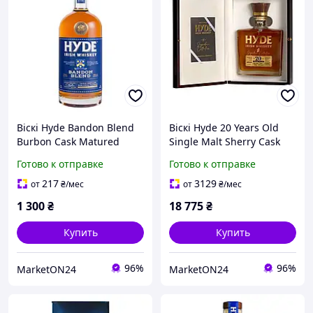
Віскі Hyde Bandon Blend
Віскі Hyde 20 Years Old
Burbon Cask Matured
Single Malt Sherry Cask
40%, 1л
Finished Single Cask 46%,
Готово к отправке
Готово к отправке
0,7 л
217
3129
от
₴
/мес
от
₴
/мес
1 300
₴
18 775
₴
Купить
Купить
96%
96%
MarketON24
MarketON24