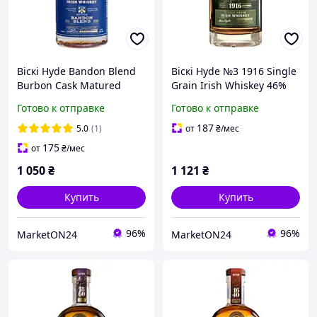
Віскі Hyde Bandon Blend
Віскі Hyde №3 1916 Single
Burbon Cask Matured
Grain Irish Whiskey 46%
40%, 0,7л
0.7 л
Готово к отправке
Готово к отправке
187
5.0
(1)
от
₴
/мес
175
от
₴
/мес
1 050
₴
1 121
₴
Купить
Купить
96%
96%
MarketON24
MarketON24