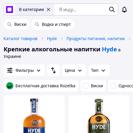
В категории
Виски
Водка и спирт
Каталог товаров
Hyde
Продукты питания, напитки
Крепкие алкогольные напитки
Hyde
в
Украине
Фильтры
Цена
Тип
Бесплатная доставка Rozetka
Виски
Однос