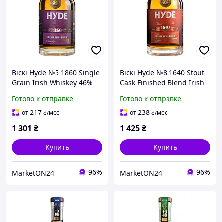
Віскі Hyde №5 1860 Single
Віскі Hyde №8 1640 Stout
Grain Irish Whiskey 46%
Cask Finished Blend Irish
0.7 л
Whiskey 43% 0.7 л
Готово к отправке
Готово к отправке
217
238
от
₴
/мес
от
₴
/мес
1 301
₴
1 425
₴
Купить
Купить
96%
96%
MarketON24
MarketON24