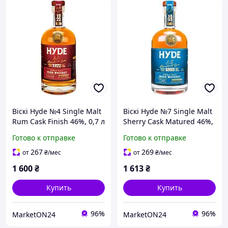
Віскі Hyde №4 Single Malt
Віскі Hyde №7 Single Malt
Rum Cask Finish 46%, 0,7 л
Sherry Cask Matured 46%,
0,7 л
Готово к отправке
Готово к отправке
267
269
от
₴
/мес
от
₴
/мес
1 600
₴
1 613
₴
Купить
Купить
96%
96%
MarketON24
MarketON24