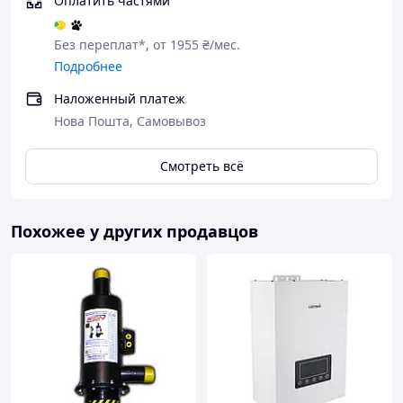
Оплатить частями
Устойчивость к перепадам напряжения (от
160 до 270 В) и автоматическое ограничение
мощности при одновременном включении
Без переплат*, от 1955 ₴/мес.
других мощных приборов.
Подробнее
Наименьшие габариты в своём классе В х Ш
Наложенный платеж
х Г мм = 585 х 247 х 220
Нова Пошта, Самовывоз
Смотреть всё
Похожее у других продавцов