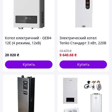
📐 Удобство и универсальность
Работает при напряжении
от 160 до 270 В
Подходит для сетей
220 В (однофазная)
и
380 В
(трёхфазная)
Имеет 6 этажную систему
защиту
Котел електричний - GEB4-
Электрический котел
Бесшумная работа
12E (4 режима, 12кВ)
Tenko Стандарт 3 кВт, 220В
(GRUNHELM)
Компактный корпус с
10 479
₴
возможностью
удалённого управления через
20 020
₴
9 640
.68
₴
Wi-Fi (опция)
Купить
Купить
✅ Вывод
Выбирая
Chip PRO 3 кВт
, вы получаете:
Комфортное тепло
Экономию до 33% электроэнергии
Долгий срок службы
Простую установку и удобное управление