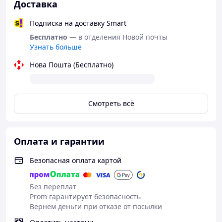
Доставка
Подписка на доставку Smart
Преимущества и особенности IRI-технологии
Бесплатно
— в отделения Новой почты
Узнать больше
Собственная разработка электроники с 6-
ступенчатой защитой, самая большая
Нова Пошта (Бесплатно)
гарантия на рынке — 5 лет
Используются европейские гидравлические
комплектующие; гарантия 30 месяцев на них.
Смотреть всё
Симисторное управление — исключительно
долговечное; в других моделях часто
применяют реле, которое со временем
выходит из строя.
Оплата и гарантии
Полностью бесшумный — отсутствуют
Безопасная оплата картой
«щелчки», характерные для других котлов.
Интеллектуальная система поддержания
Без переплат
температуры — способствует более
Prom гарантирует безопасность
длительному сроку службы всей системы
Вернем деньги при отказе от посылки
отопления.