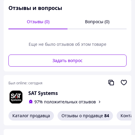
ключевых принципах:
Intelligent, Reliable, Integrative.
Отзывы и вопросы
Она позволяет создавать продукцию, где основной
акцент сделан на качество и надёжность, но также
учитываются удобство, простота в использовании,
Отзывы (0)
Вопросы (0)
практичный внешний вид и адекватная цена.
Подробнее здесь.
Еще не было отзывов об этом товаре
Задать вопрос
Был online:
сегодня
SAT Systems
97% положительных отзывов
Каталог продавца
Отзывы о продавце
84
Конта