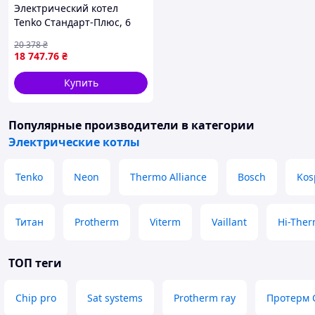
Электрический котел
Tenko Стандарт-Плюс, 6
кВт, 220/380 В New, с
20 378
₴
насосом
18 747
.76
₴
Купить
Популярные производители
в категории
Электрические котлы
Tenko
Neon
Thermo Alliance
Bosch
Kos
Титан
Protherm
Viterm
Vaillant
Hi-The
ТОП теги
Chip pro
Sat systems
Protherm ray
Протерм 