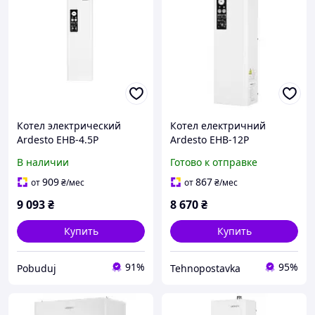
Котел электрический
Котел електричний
Ardesto EHB-4.5P
Ardesto EHB-12P
одноконтурный с насосом
В наличии
Готово к отправке
909
867
от
₴
/мес
от
₴
/мес
9 093
₴
8 670
₴
Купить
Купить
91%
95%
Pobuduj
Tehnopostavka