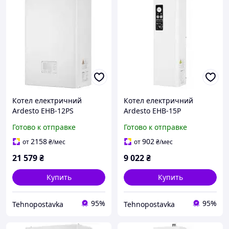
Котел електричний
Котел електричний
Ardesto EHB-12PS
Ardesto EHB-15P
Готово к отправке
Готово к отправке
2158
902
от
₴
/мес
от
₴
/мес
21 579
₴
9 022
₴
Купить
Купить
95%
95%
Tehnopostavka
Tehnopostavka