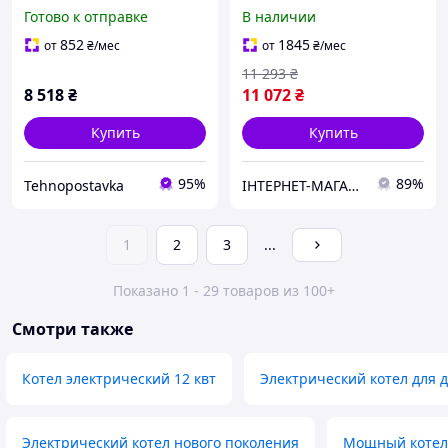
настенный,
Готово к отправке
В наличии
одноконтурный, с
насосом, белый
852
1845
от
₴
/мес
от
₴
/мес
11 293
₴
8 518
₴
11 072
₴
Купить
Купить
95%
89%
Tehnopostavka
ІНТЕРНЕТ-МАГАЗИН "Доставлено "
1
2
3
...
Показано 1 - 29 товаров из 100+
Смотри также
Котел электрический 12 квт
Электрический котел для 
Электрический котел нового поколения
Мощный котел