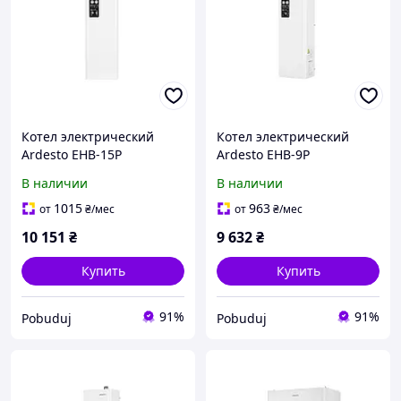
Котел электрический
Котел электрический
Ardesto EHB-15P
Ardesto EHB-9P
В наличии
В наличии
1015
963
от
₴
/мес
от
₴
/мес
10 151
₴
9 632
₴
Купить
Купить
91%
91%
Pobuduj
Pobuduj