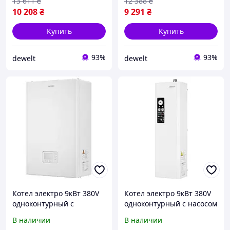
13 611
₴
12 388
₴
10 208
₴
9 291
₴
Купить
Купить
93%
93%
dewelt
dewelt
Котел электро 9кВт 380V
Котел электро 9кВт 380V
одноконтурный с
одноконтурный с насосом
программируемым
ARDESTO CL0167754
В наличии
В наличии
насосом. ARDESTO