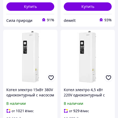
Купить
Купить
91%
93%
Сила природи
dewelt
Котел электро 15кВт 380V
Котел электро 4,5 кВт
одноконтурный с насосом
220V одноконтурный с
ARDESTO CL0167750
насосом ARDESTO
В наличии
В наличии
CL0167751
1021
929
от
₴
/мес
от
₴
/мес