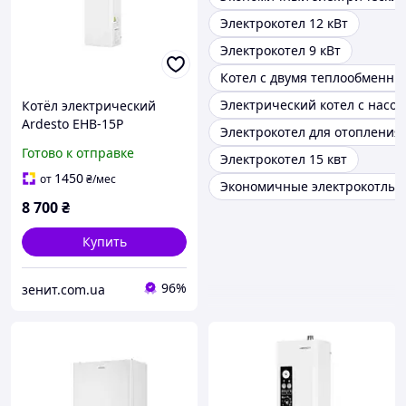
Электрокотел 12 кВт
Электрокотел 9 кВт
Котел с двумя теплообменни
Электрический котел с насос
Котёл электрический
Ardesto EHB-15P
Электрокотел для отопления
Готово к отправке
Электрокотел 15 квт
1450
от
₴
/мес
Экономичные электрокотлы
8 700
₴
Купить
96%
зенит.com.ua