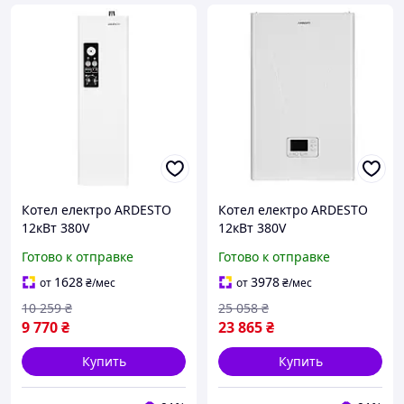
Котел електро ARDESTO
Котел електро ARDESTO
12кВт 380V
12кВт 380V
одноконтурний з насосом
одноконтурний з насосом
Готово к отправке
Готово к отправке
програмований
1628
3978
от
₴
/мес
от
₴
/мес
10 259
₴
25 058
₴
9 770
₴
23 865
₴
Купить
Купить