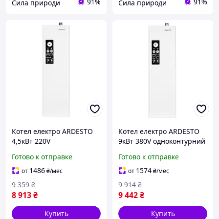
91%
91%
Сила природи
Сила природи
Котел електро ARDESTO
Котел електро ARDESTO
4,5кВт 220V
9кВт 380V одноконтурний
одноконтурний з насосом
з насосом
Готово к отправке
Готово к отправке
1486
1574
от
₴
/мес
от
₴
/мес
9 359
₴
9 914
₴
8 913
₴
9 442
₴
Купить
Купить