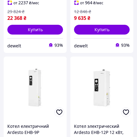
CL0167753
2237
964
от
₴
/мес
от
₴
/мес
29 824
₴
12 846
₴
22 368
₴
9 635
₴
Купить
Купить
93%
93%
dewelt
dewelt
Котел електричний
Котел электрический
Ardesto EHB-9P
Ardesto EHB-12P 12 кВт,