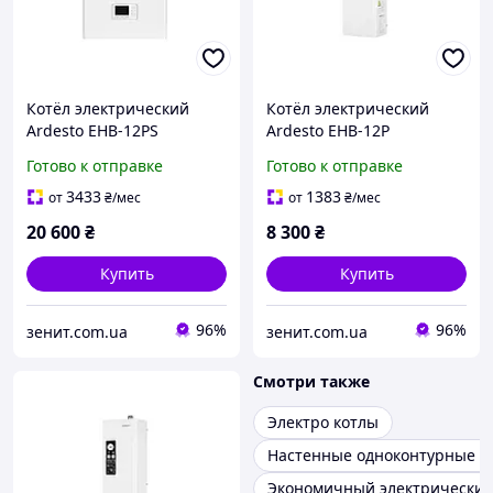
Котёл электрический
Котёл электрический
Ardesto EHB-12PS
Ardesto EHB-12P
Готово к отправке
Готово к отправке
3433
1383
от
₴
/мес
от
₴
/мес
20 600
₴
8 300
₴
Купить
Купить
96%
96%
зенит.com.ua
зенит.com.ua
Смотри также
Электро котлы
Настенные одноконтурные г
Экономичный электрический