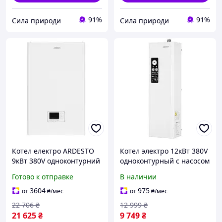
91%
91%
Сила природи
Сила природи
Котел електро ARDESTO
Котел электро 12кВт 380V
9кВт 380V одноконтурний
одноконтурный с насосом
з насосом програмований
ARDESTO CL0167749
Готово к отправке
В наличии
3604
975
от
₴
/мес
от
₴
/мес
22 706
₴
12 999
₴
21 625
₴
9 749
₴