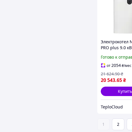
Электрокотел
PRO plus 9.0 кВ
220В/380В
Готово к отпра
одноконтурны
настенный с н
2054
от
₴
/мес
баком
21 624
.90
₴
20 543
.65
₴
Купит
TeploCloud
1
2