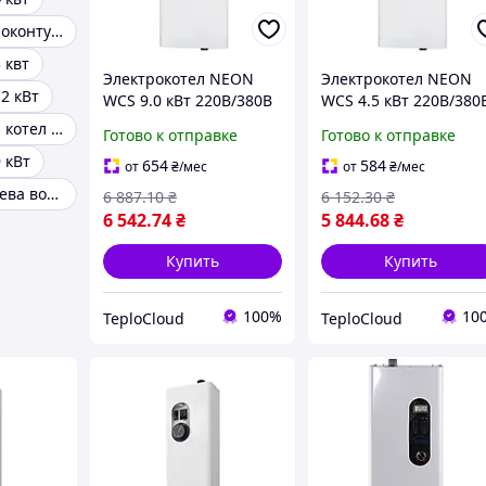
Настенные одноконтурные газовые котлы
 квт
Электрокотел NEON
Электрокотел NEON
2 кВт
WCS 9.0 кВт 220В/380В
WCS 4.5 кВт 220В/380
одноконтурный
одноконтурный
Электрический котел для дома
Готово к отправке
Готово к отправке
настенный бесшумный
настенный бесшумн
 кВт
654
584
от
₴
/мес
от
₴
/мес
Котел для нагрева воды
6 887
.10
₴
6 152
.30
₴
6 542
.74
₴
5 844
.68
₴
Купить
Купить
100%
10
TeploCloud
TeploCloud