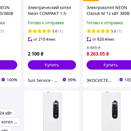
 NEON
Электрический котел
Электрокотел NEON
20/380В
Neon COMPAKT 1.5-
Classik M 12 кВт 380В 
6кВт вспомогательное
насосом (бесшумный)
вке
Готово к отправке
Готово к отправке
устройство для
твердотопливных
(1)
5.0
(1)
5.0
(1)
котлов 1,5 кВт
210
826
от
₴
/мес
от
₴
/мес
8 885
₴
2 100
₴
8 263
.05
₴
ь
Купить
Купить
100%
99%
10
Sun Service - интернет-магазин
ЭКОСИСТЕМ ИНЖИНИРИНГ ООО
24 кВт
Электрический котел для дома 100м2
 квт