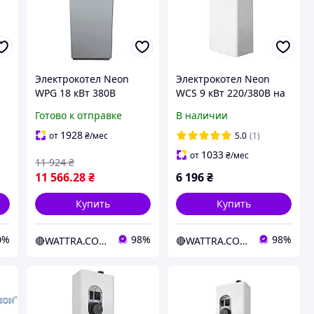
Электрокотел Neon
Электрокотел Neon
WPG 18 кВт 380В
WCS 9 кВт 220/380В на
магнитный пускатель
симисторе Philips
Готово к отправке
В наличии
TAKEL (G118222p)
(s19312)
 и
1928
от
₴
/мес
5.0
(1)
1033
от
₴
/мес
11 924
₴
11 566
.28
₴
6 196
₴
Купить
Купить
0%
98%
98%
🔴WATTRA.COM.UA - дело техники...
🔴WATTRA.COM.UA - дело техники...