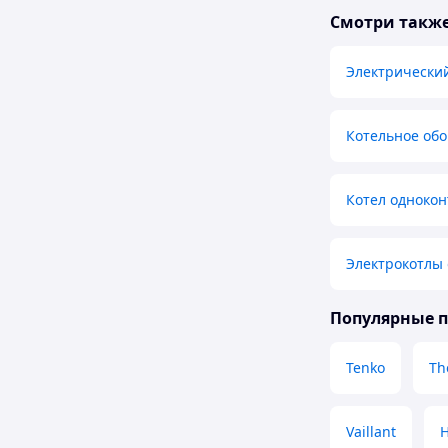
Смотри такж
Электрический
Котельное об
Котел одноко
Электрокотлы
Популярные 
Tenko
Th
Vaillant
H