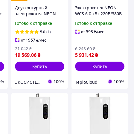
Двухконтурный
Электрокотел NEON
с
электрокотел NEON
WCS 6.0 кВт 220В/380В
DUOS 6 кВт 220/380 В
одноконтурный
Готово к отправке
Готово к отправке
(без бачка)
настенный бесшумный
593
5.0
(1)
от
₴
/мес
1957
от
₴
/мес
21 042
₴
6 243
.60
₴
19 569
.06
₴
5 931
.42
₴
Купить
Купить
0%
100%
100%
ЭКОСИСТЕМ ИНЖИНИРИНГ ООО
TeploCloud