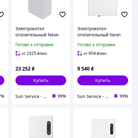
Электрокотел
Электрокотел
отопительный Neon
отопительный Neon
PRO 18-30кВт с
WPS 18-30кВт 380В
Готово к отправке
Готово к отправке
гидрогруппой, насосом
большой мощности
и расширительным
18КВт (магнитній
2325
954
от
₴
/мес
от
₴
/мес
баком 18кВт
пускатель)
(модул.конт)
23 252
₴
9 540
₴
Купить
Купить
7%
99%
99%
Sun Service - интернет-магазин
Sun Service - интернет-магазин