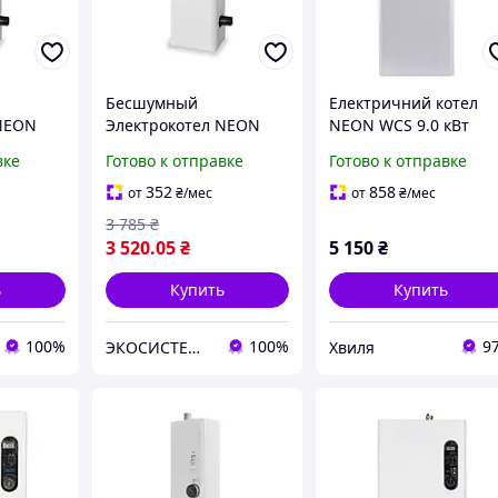
Бесшумный
Електричний котел
 NEON
Электрокотел NEON
NEON WCS 9.0 кВт
насоса
Mini 3 кВт без насоса
220/380 В, модульний
вке
Готово к отправке
Готово к отправке
контактор
352
858
от
₴
/мес
от
₴
/мес
3 785
₴
3 520
.05
₴
5 150
₴
ь
Купить
Купить
100%
100%
9
ЭКОСИСТЕМ ИНЖИНИРИНГ ООО
Хвиля