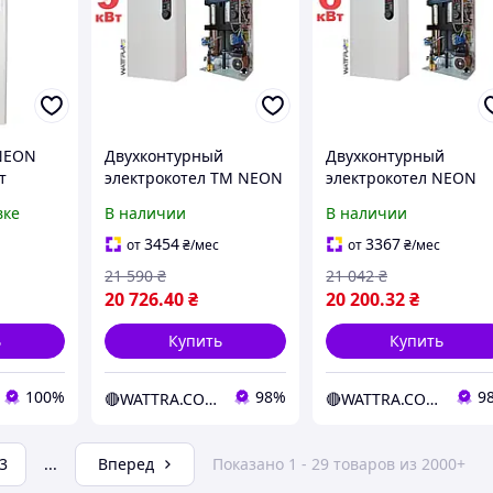
 NEON
Двухконтурный
Двухконтурный
т
электрокотел TM NEON
электрокотел NEON
DUOS 9 кВт 220/380в с
DUOS 6 кВт 220/380В 
вке
В наличии
В наличии
й
насосом. Модульный
насосом. Модульный
асосом и
контактор (ТХ)
контактор (ТХ)
3454
3367
от
₴
/мес
от
₴
/мес
21 590
₴
21 042
₴
20 726
.40
₴
20 200
.32
₴
ь
Купить
Купить
100%
98%
9
🔴WATTRA.COM.UA - дело техники...
🔴WATTRA.COM.UA - дело техники...
3
...
Вперед
Показано 1 - 29 товаров из 2000+