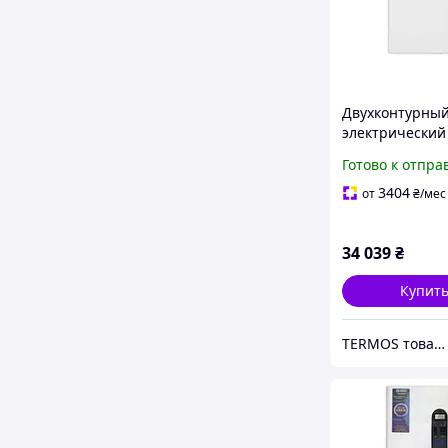
Двухконтурны
электрический
NEON DUOS ma
Готово к отпра
WCSM/WH 18-3
380в с насосм,
3404
от
₴
/мес
расширитель
баком 18кВт
34 039
₴
Купит
TERMOS товары альтернативной энергетики