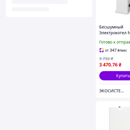
Бесшумный
Электрокотел
Mini 2 кВт без 
Готово к отпра
347
от
₴
/мес
3 732
₴
3 470
.76
₴
Купит
ЭКОСИСТЕМ ИНЖИНИРИНГ ООО