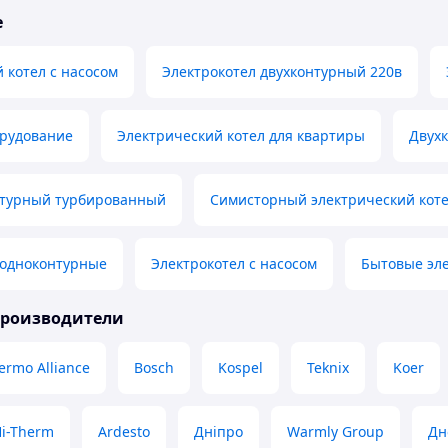
е
 котел с насосом
Электрокотел двухконтурный 220в
орудование
Электрический котел для квартиры
Двух
нтурный турбированный
Симисторный электрический кот
 одноконтурные
Электрокотел с насосом
Бытовые эле
производители
ermo Alliance
Bosch
Kospel
Teknix
Koer
i-Therm
Ardesto
Дніпро
Warmly Group
Дн