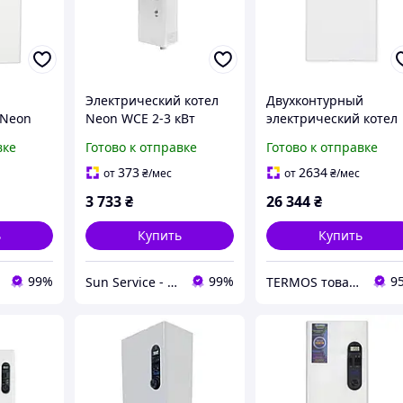
Электрический котел
Двухконтурный
 Neon
Neon WCE 2-3 кВт
электрический котел
380В
минимальной
NEON DUOS maxi
вке
Готово к отправке
Готово к отправке
ости
комплектации 2 кВт
WCSM/WH 6-15кВт
ный
220/380в полная
373
2634
от
₴
/мес
от
₴
/мес
комплектация 6 кВт
3 733
₴
26 344
₴
ь
Купить
Купить
99%
99%
9
Sun Service - интернет-магазин
TERMOS товары альтернативной энергетики