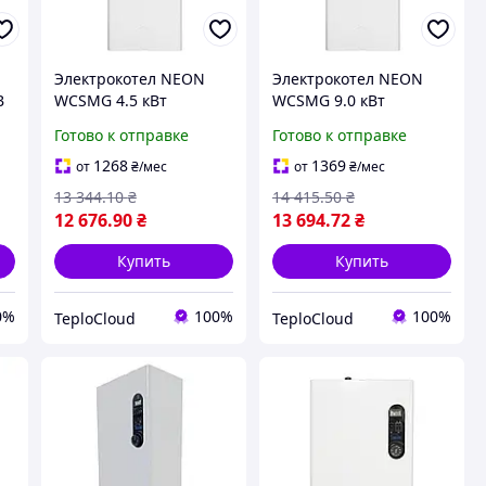
Электрокотел NEON
Электрокотел NEON
В
WCSMG 4.5 кВт
WCSMG 9.0 кВт
220В/380В
220В/380В
Готово к отправке
Готово к отправке
ый
одноконтурный
одноконтурный
настенный с насосом и
настенный с насосом и
1268
1369
от
₴
/мес
от
₴
/мес
группой безопасности
группой безопасности
13 344
.10
₴
14 415
.50
₴
12 676
.90
₴
13 694
.72
₴
Купить
Купить
0%
100%
100%
TeploCloud
TeploCloud