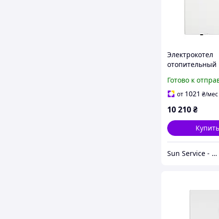
Электрокотел
отопительный
WPS 18-30кВт 
Готово к отпра
большой мощн
18КВт (модуль
1021
от
₴
/мес
контактор)
10 210
₴
Купит
Sun Service - интернет-магазин