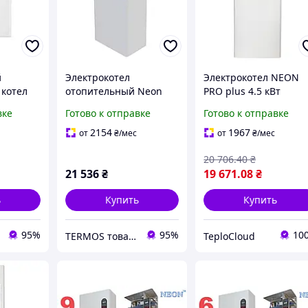
й
Электрокотел
Электрокотел NEON
 котел
отопительный Neon
PRO plus 4.5 кВт
xi
PRO 18-30кВт с
220В/380В
вке
Готово к отправке
Готово к отправке
0кВт
гидрогруппой, насосом
одноконтурный
и расширительным
настенный с насосом
2154
1967
от
₴
/мес
от
₴
/мес
ным
баком 18КВт
баком
20 706
.40
₴
(магн.пускат)
21 536
₴
19 671
.08
₴
ь
Купить
Купить
95%
95%
10
TERMOS товары альтернативной энергетики
TeploCloud