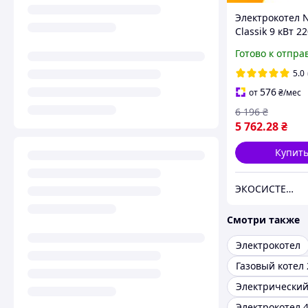
Электрокотел
Classik 9 кВт 2
без насоса
Готово к отпра
(бесшумный)
5.0
576
от
₴
/мес
6 196
₴
5 762
.28
₴
Купит
ЭКОСИСТЕМ ИНЖИНИРИНГ ООО
Смотри также
Электрокотел
Газовый котел 
Электрокотел 4