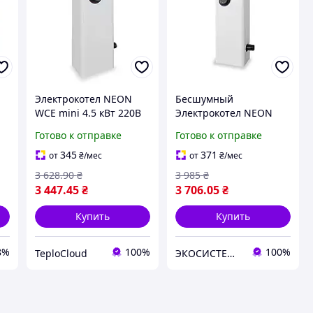
Электрокотел NEON
Бесшумный
WCE mini 4.5 кВт 220В
Электрокотел NEON
с
одноконтурный
Mini 6 кВт без насоса
Готово к отправке
Готово к отправке
настенный бесшумный
345
371
от
₴
/мес
от
₴
/мес
3 628
.90
₴
3 985
₴
3 447
.45
₴
3 706
.05
₴
Купить
Купить
8%
100%
100%
TeploCloud
ЭКОСИСТЕМ ИНЖИНИРИНГ ООО