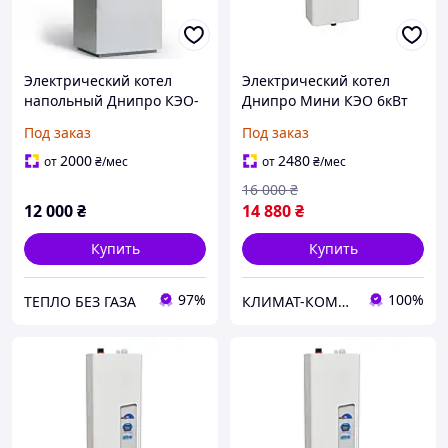
Электрический котел
Электрический котел
напольный Днипро КЭО-
Днипро Мини КЭО 6кВт
Б 9 кВт 380 В
220/380В с насосом
Под заказ
Под заказ
2000
2480
от
₴
/мес
от
₴
/мес
16 000
₴
12 000
₴
14 880
₴
Купить
Купить
97%
100%
ТЕПЛО БЕЗ ГАЗА
КЛИМАТ-КОМФОРТ