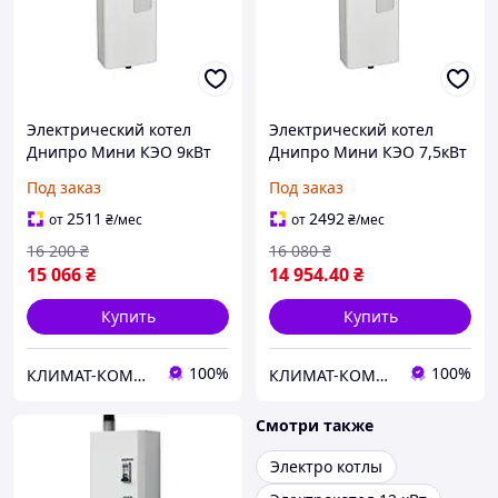
Электрический котел
Электрический котел
Днипро Мини КЭО 9кВт
Днипро Мини КЭО 7,5кВт
220/380В с насосом
220/380В с насосом
Под заказ
Под заказ
2511
2492
от
₴
/мес
от
₴
/мес
16 200
₴
16 080
₴
15 066
₴
14 954
.40
₴
Купить
Купить
100%
100%
КЛИМАТ-КОМФОРТ
КЛИМАТ-КОМФОРТ
Смотри также
Электро котлы