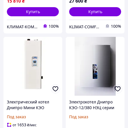
15 810
₴
27 600
₴
Купить
Купить
100%
100%
КЛИМАТ-КОМФОРТ
KLIMAT-COMFORT
Электрический котел
Электрокотел Днипро
Днипро Мини КЭО
КЭО-12/380 НЭЦ серии
12кВт/380В
"Евро"
Под заказ
Под заказ
1653
от
₴
/мес