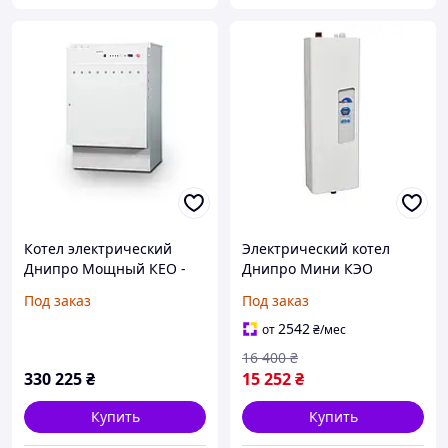
Котел электрический
Электрический котел
Днипро Мощный КЕО -
Днипро Мини КЭО
350 кВт 380 В
12кВт/380В с насосом
Под заказ
Под заказ
2542
от
₴
/мес
16 400
₴
330 225
₴
15 252
₴
Купить
Купить