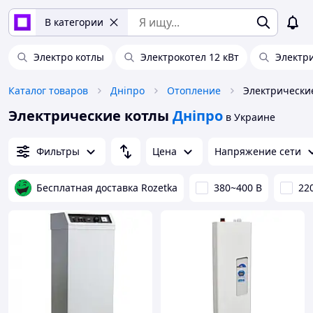
В категории
Электро котлы
Электрокотел 12 кВт
Электри
Каталог товаров
Дніпро
Отопление
Электрически
Электрические котлы
Дніпро
в Украине
Фильтры
Цена
Напряжение сети
Бесплатная доставка Rozetka
380~400 В
22