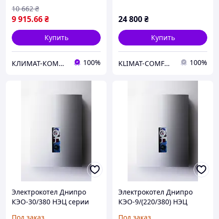
10 662
₴
9 915
.66
₴
24 800
₴
Купить
Купить
100%
100%
КЛИМАТ-КОМФОРТ
KLIMAT-COMFORT
Электрокотел Днипро
Электрокотел Днипро
КЭО-30/380 НЭЦ серии
КЭО-9/(220/380) НЭЦ
"Евро"
серии "Евро"
Под заказ
Под заказ