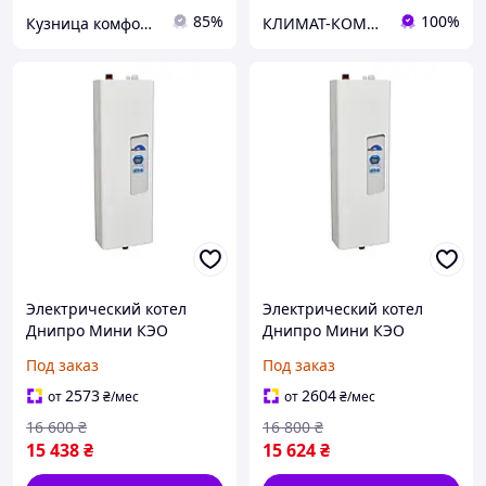
85%
100%
Кузница комфорта
КЛИМАТ-КОМФОРТ
Электрический котел
Электрический котел
Днипро Мини КЭО
Днипро Мини КЭО
15кВт/380В с насосом
18кВт/380В с насосом
Под заказ
Под заказ
2573
2604
от
₴
/мес
от
₴
/мес
16 600
₴
16 800
₴
15 438
₴
15 624
₴