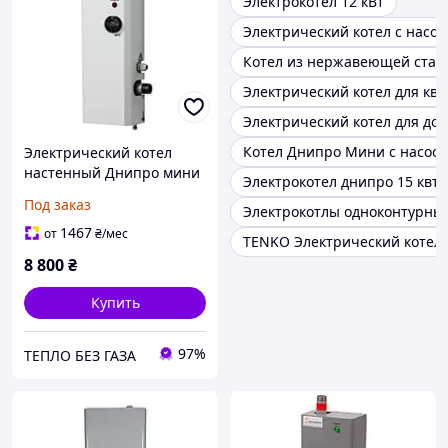
Электрокотел 12 кВт
Электрический котел с насос
Котел из нержавеющей стал
Электрический котел для кв
Электрический котел для до
Котел Днипро Мини с насос
Электрический котел
настенный Днипро мини
Электрокотел днипро 15 квт
КЭО-М 220/380 В
Под заказ
Электрокотлы одноконтурны
1467
от
₴
/мес
TENKO Электрический коте
8 800
₴
Купить
97%
ТЕПЛО БЕЗ ГАЗА