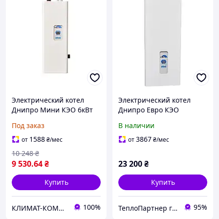
Электрический котел
Электрический котел
Днипро Мини КЭО 6кВт
Днипро Евро КЭО
220/380В
220(380) НЭЦ на
Под заказ
В наличии
сенсорном управлении с
насосом
1588
3867
от
₴
/мес
от
₴
/мес
10 248
₴
9 530
.64
₴
23 200
₴
Купить
Купить
100%
95%
КЛИМАТ-КОМФОРТ
ТеплоПартнер группа компаний