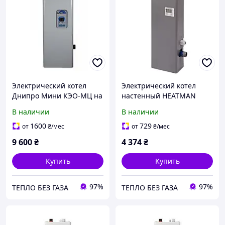
Электрический котел
Электрический котел
Днипро Мини КЭО-МЦ на
настенный HEATMAN
сенсорном управлении
(Хитмен) 220/380 В
В наличии
В наличии
220/380 В
1600
729
от
₴
/мес
от
₴
/мес
9 600
₴
4 374
₴
Купить
Купить
97%
97%
ТЕПЛО БЕЗ ГАЗА
ТЕПЛО БЕЗ ГАЗА