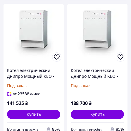
Котел электрический
Котел электрический
Днипро Мощный КЕО -
Днипро Мощный КЕО -
150 кВт 380 В
200 кВт 380 В
Под заказ
Под заказ
23588
от
₴
/мес
141 525
₴
188 700
₴
Купить
Купить
85%
85%
Кузница комфорта
Кузница комфорта