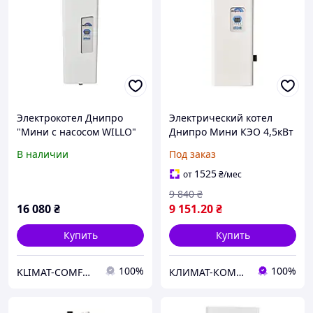
Электрокотел Днипро
Электрический котел
"Мини с насосом WILLO"
Днипро Мини КЭО 4,5кВт
КЭО-7,5/220(380) МЦН
220/380В
В наличии
Под заказ
1525
от
₴
/мес
9 840
₴
16 080
₴
9 151
.20
₴
Купить
Купить
100%
100%
KLIMAT-COMFORT
КЛИМАТ-КОМФОРТ