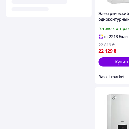
Электрический
одноконтурны
KWH.E0116 Whi
Готово к отпра
кВт
2213
от
₴
/мес
22 819
₴
22 129
₴
Купит
Baskit.market