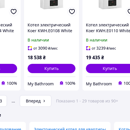
ческий
Котел электрический
Котел электрический
4 White
Koer KWH.E0108 White
Koer KWH.E0110 Whit
лый Wi-Fi
8 кВт 220V белый Wi-Fi
10 кВт 220V белый Wi-
В наличии
В наличии
KR5559
KR5560
3090
3239
от
₴
/мес
от
₴
/мес
18 538
₴
19 435
₴
ь
Купить
Купить
100%
100%
10
My Bathroom
My Bathroom
3
...
Вперед
Показано 1 - 29 товаров из 90+
е
орудование
Электрический котел для квартиры
Котлы