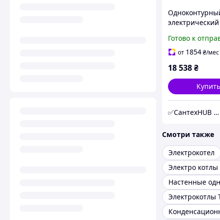
Одноконтурны
электрический
KOER KWH.E010
Готово к отпра
до 80 м² WiFi (
1854
от
₴
/мес
18 538
₴
Купит
✅СантехHUB | SantehHUB.com
Смотри также
Электрокотел
Электро котлы