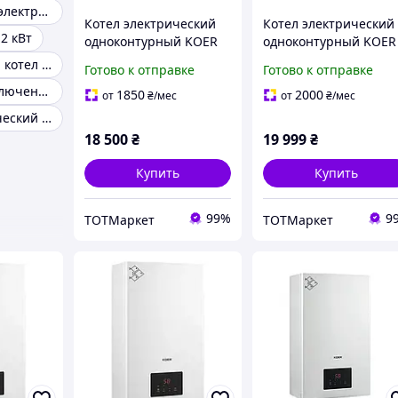
Экономичный электрический котел
Котел электрический
Котел электрический
2 кВт
одноконтурный KOER
одноконтурный KOER
12 кВт 380B
16 кВт 380B
Электрический котел для дома
Готово к отправке
Готово к отправке
Комплект подключения бойлера к котлу
1850
2000
от
₴
/мес
от
₴
/мес
Котел электрический wifi
18 500
₴
19 999
₴
Купить
Купить
99%
9
ТОТМаркет
ТОТМаркет