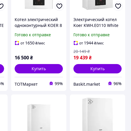
Котел электрический
Электрический котел
TE
одноконтурный KOER 8
Koer KWH.E0110 White
кВт 380В
10 кВт Одноконтурный
Готово к отправке
Готово к отправке
(KWH.E0110)
1650
1944
от
₴
/мес
от
₴
/мес
20 149
₴
16 500
₴
19 439
₴
Купить
Купить
6%
99%
96%
ТОТМаркет
Baskit.market