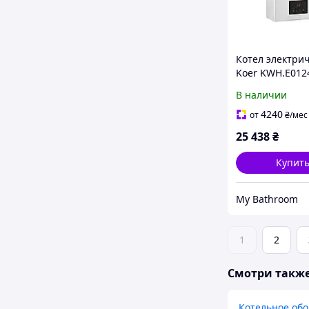
Котел электри
Koer KWH.E012
24 кВт 380V бе
В наличии
KR5563
4240
от
₴
/мес
25 438
₴
Купит
My Bathroom
1
2
Смотри такж
Котельное об