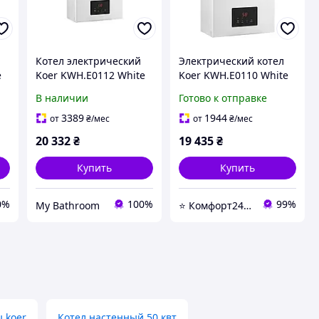
Котел электрический
Электрический котел
e
Koer KWH.E0112 White
Koer KWH.E0110 White
Fi
12 кВт 380V белый Wi-Fi
10 кВт - магазин
В наличии
Готово к отправке
KR5561
сантехники -Komfort24-
3389
1944
от
₴
/мес
от
₴
/мес
20 332
₴
19 435
₴
Купить
Купить
0%
100%
99%
My Bathroom
⭐ Комфорт24 Київ ⭐ Магазин насосів, змішувачів, сантехніки, водоочистки та опалення ⭐
 koer
Котел настенный 50 квт