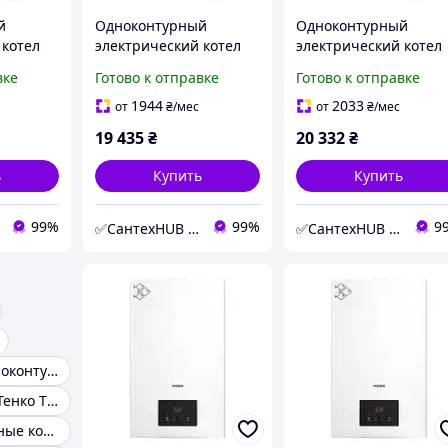
й
Одноконтурный
Одноконтурный
 котел
электрический котел
электрический котел
8 8кВт,
KOER KWH.E0110 10кВт,
KOER KWH.E0112 12кВ
вке
Готово к отправке
Готово к отправке
KR5559)
до 100 м² WiFi (KR5560)
до 120 м² WiFi (KR5561
1944
2033
от
₴
/мес
от
₴
/мес
19 435
₴
20 332
₴
ь
Купить
Купить
99%
99%
9
✅СантехHUB | SantehHUB.com
✅СантехHUB | SantehHUB.com
Настенные одноконтурные газовые котлы
Электрокотлы Тенко TENKO
Конденсационные котлы