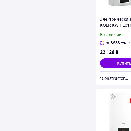
Электрический
KOER KWH.E011
(Чехия) Котел
В наличии
электрический
одноконтурный
3688
от
₴
/мес
22 126
₴
Купит
"Constructor Tepla" Конструктор Тепла