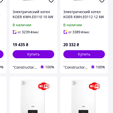
Электрический котел
Электрический котел
W
KOER KWH.E0110 10 kW
KOER KWH.E0112 12 kW
(Чехия) Котел
(Чехия) Котел
В наличии
В наличии
электрический
электрический
одноконтурный 10 кВт
одноконтурный 12 кВт
3239
3389
от
₴
/мес
от
₴
/мес
19 435
₴
20 332
₴
Купить
Купить
0%
100%
100%
"Constructor Tepla" Конструктор Тепла
"Constructor Tepla" Конструктор Тепла