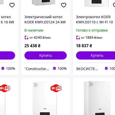
 котел
Электрический котел
Электрокотел KOER
6 16 kW
KOER KWH.E0124 24 kW
KWH.E0110 с Wi-Fi 10
(Чехия) Котел
кВт 230/400 В
В наличии
Готово к отправке
электрический
 16 кВт
одноконтурный 24 кВт
4240
1884
от
₴
/мес
от
₴
/мес
25 438
₴
18 837
₴
ь
Купить
Купить
100%
100%
10
"Constructor Tepla" Конструктор Тепла
ЭКОСИСТЕМ ИНЖИНИРИНГ ООО