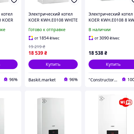
 котел
Электрический котел
Электрический котел
й KOER
KOER KWH.E0108 WHITE
KOER KWH.E0108 8 k
te 16
8 кВт Одноконтурный
(Чехия) Котел
вке
Готово к отправке
В наличии
(White)
электрический
одноконтурный 8 кВт
1854
3090
от
₴
/мес
от
₴
/мес
19 219
₴
18 539
₴
18 538
₴
ь
Купить
Купить
96%
96%
10
Baskit.market
"Constructor Tepla" Конструктор Тепла