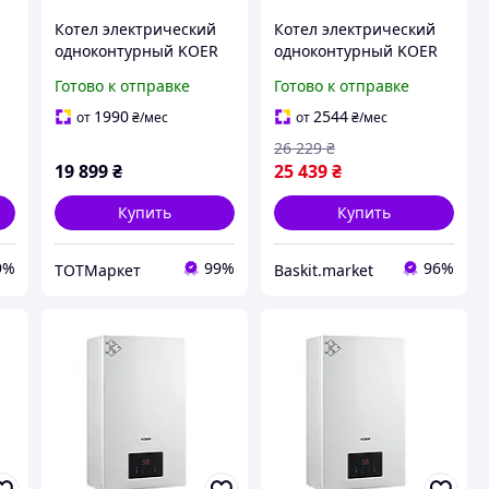
Котел электрический
Котел электрический
одноконтурный KOER
одноконтурный KOER
24 кВт 380B
24 кВт White
Готово к отправке
Готово к отправке
1990
2544
от
₴
/мес
от
₴
/мес
26 229
₴
19 899
₴
25 439
₴
Купить
Купить
9%
99%
96%
ТОТМаркет
Baskit.market