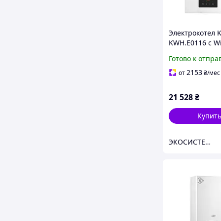
Электрокотел 
KWH.E0116 с Wi
кВт 400 В
Готово к отпра
2153
от
₴
/мес
21 528
₴
Купит
ЭКОСИСТЕМ ИНЖИНИРИНГ ООО