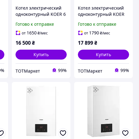
Котел электрический
Котел электрический
одноконтурный KOER 6
одноконтурный KOER
т,
кВт 220В
10 кВт 380В
Готово к отправке
Готово к отправке
)
1650
1790
от
₴
/мес
от
₴
/мес
16 500
₴
17 899
₴
Купить
Купить
9%
99%
99%
ТОТМаркет
ТОТМаркет