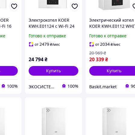
KOER
Электрокотел KOER
Электрический котел
-Fi 16
KWH.E01124 с Wi-Fi 24
KOER KWH.E0112 WHI
кВт 400 В
12 кВт
вке
Готово к отправке
Готово к отправке
2479
2034
от
₴
/мес
от
₴
/мес
20 969
₴
24 794
₴
20 339
₴
ь
Купить
Купить
100%
100%
9
ЭКОСИСТЕМ ИНЖИНИРИНГ ООО
Baskit.market