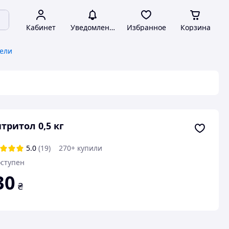
Кабинет
Уведомления
Избранное
Корзина
тели
тритол 0,5 кг
5.0
(19)
270+ купили
ступен
30
₴