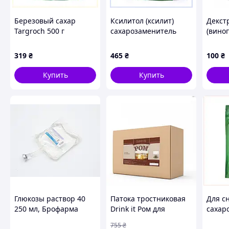
Березовый сахар
Ксилитол (ксилит)
Декст
Targroch 500 г
сахарозаменитель
(вино
кристаллическая
Targroch 1000 г,
WELWI
замена сахара
X3M189540
319
₴
465
₴
100
₴
5MP832922
Купить
Купить
Глюкозы раствор 40
Патока тростниковая
Для с
250 мл, Брофарма
Drink it Ром для
сахар
домашнего
Targro
755
₴