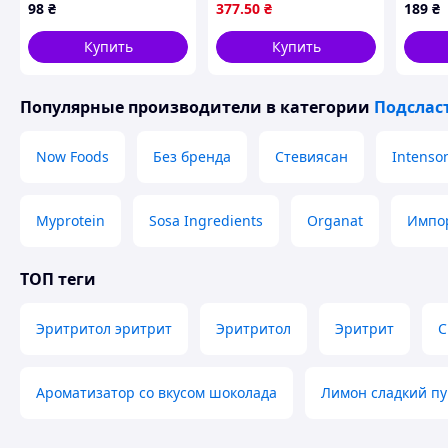
дистиляции густая
53AC9
98
₴
377
.50
₴
189
₴
сладкая база для
аутентичного рома
Купить
Купить
Популярные производители
в категории
Подслас
Now Foods
Без бренда
Стевиясан
Intenso
Myprotein
Sosa Ingredients
Organat
Импо
ТОП теги
Эритритол эритрит
Эритритол
Эритрит
С
Ароматизатор со вкусом шоколада
Лимон сладкий п