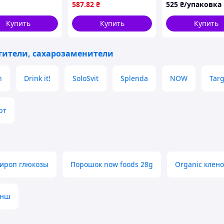
5010
глютена веганский
587
.82
₴
525
₴/упаковка
Купить
Купить
Купить
тители, сахарозаменители
n
Drink it!
SoloSvit
Splenda
NOW
Tar
рт
ироп глюкозы
Порошок now foods 28g
Organic клен
унш