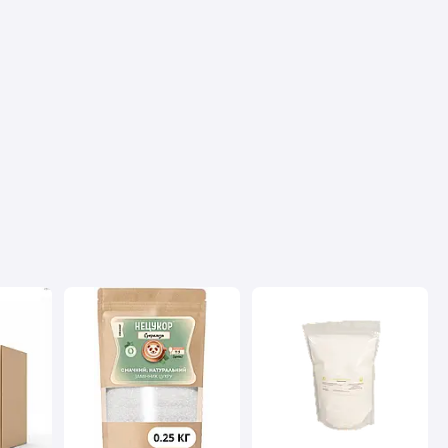
Преимущества
Якість
Недостатки
Не виявила