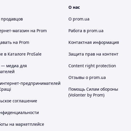
О нас
 продавцов
О prom.ua
ернет-магазин
на Prom
Работа в prom.ua
авать на Prom
Контактная информация
 в Каталоге ProSale
Защита прав на контент
 — медиа для
Content right protection
ателей
Отзывы о prom.ua
 интернет-предпринимателей
Кращі
Помощь Силам обороны
(Volonter by Prom)
льское соглашение
онфиденциальности
боты на маркетплейсе