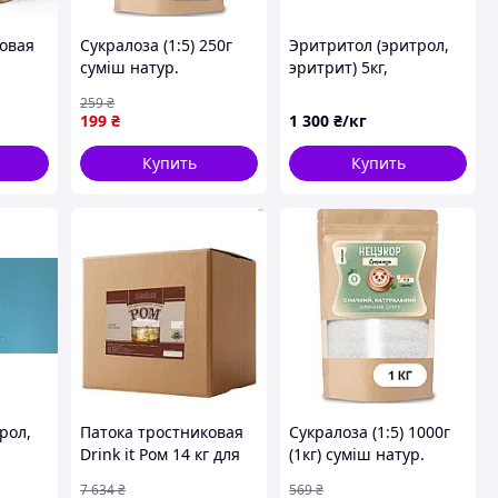
ковая
Cукралоза (1:5) 250г
Эритритол (эритрол,
суміш натур.
эритрит) 5кг,
я
«НЕЦУКОР» - не
259
₴
горчит, для
199
₴
1 300
₴/кг
диетического питания
и похудения
Купить
Купить
рол,
Патока тростниковая
Cукралоза (1:5) 1000г
Drink it Ром 14 кг для
(1кг) суміш натур.
дистиляции сладкая
«НЕЦУКОР» - не
7 634
₴
569
₴