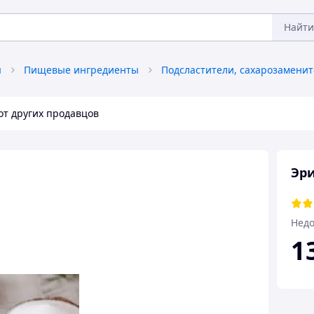
Найти
я
Пищевые ингредиенты
Подсластители, сахарозамени
от других продавцов
Эри
Недо
1