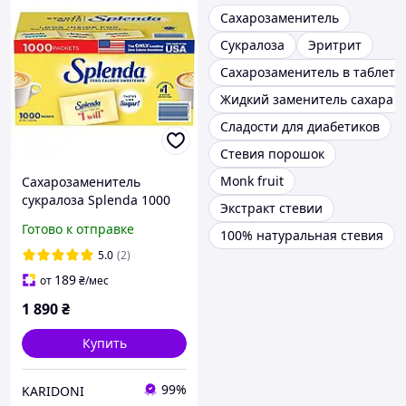
Сахарозаменитель
Сукралоза
Эритрит
Сахарозаменитель в таблетк
Жидкий заменитель сахара
Сладости для диабетиков
Стевия порошок
Monk fruit
Сахарозаменитель
сукралоза Splenda 1000
Экстракт стевии
шт
Готово к отправке
100% натуральная стевия
5.0
(2)
189
от
₴
/мес
1 890
₴
Купить
99%
KARIDONI