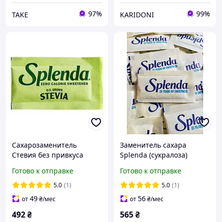
97%
99%
TAKE
KARIDONI
Сахарозаменитель
Заменитель сахара
Стевия без привкуса
Splenda (сукралоза)
Splenda 100 пакетиков
поштучно 200 стиков по 1
Готово к отправке
Готово к отправке
г
5.0
(1)
5.0
(1)
49
56
от
₴
/мес
от
₴
/мес
492
₴
565
₴