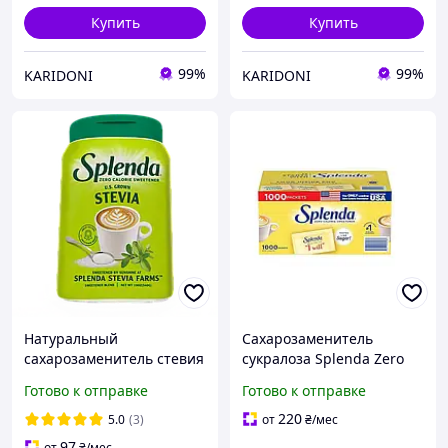
Купить
Купить
99%
99%
KARIDONI
KARIDONI
Натуральный
Сахарозаменитель
сахарозаменитель стевия
сукралоза Splenda Zero
без горечи Splenda США
Calorie 1000 пакетов
Готово к отправке
Готово к отправке
540 г
220
5.0
(3)
от
₴
/мес
97
от
₴
/мес