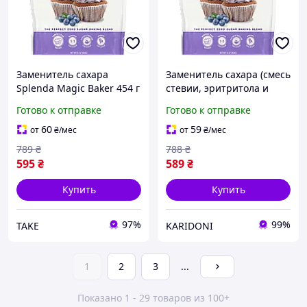
Заменитель сахара
Заменитель сахара (смесь
Splenda Magic Baker 454 г
стевии, эритритола и
аллюлозы) Splenda Magic
Готово к отправке
Готово к отправке
Baker 454 г
60
59
от
₴
/мес
от
₴
/мес
789
₴
788
₴
595
₴
589
₴
Купить
Купить
97%
99%
TAKE
KARIDONI
1
2
3
...
Показано 1 - 29 товаров из 100+