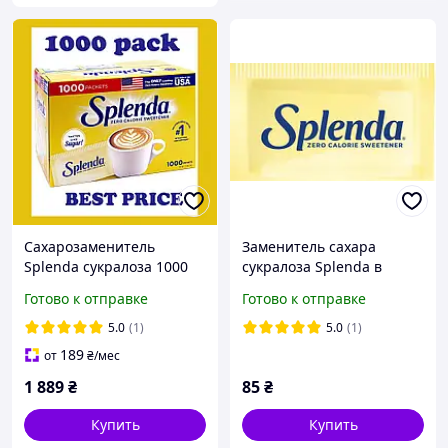
Сахарозаменитель
Заменитель сахара
Splenda сукралоза 1000
сукралоза Splenda в
стиков США
стиках по 1 г 10 шт
Готово к отправке
Готово к отправке
5.0
(1)
5.0
(1)
189
от
₴
/мес
1 889
₴
85
₴
Купить
Купить