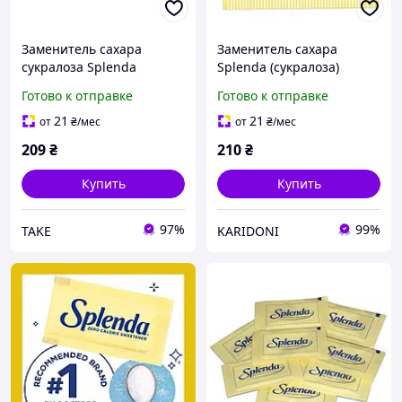
Заменитель сахара
Заменитель сахара
сукралоза Splenda
Splenda (сукралоза)
поштучно 50 стиков по 1
поштучно 50 стиков по 1
Готово к отправке
Готово к отправке
г
г
21
21
от
₴
/мес
от
₴
/мес
209
₴
210
₴
Купить
Купить
97%
99%
TAKE
KARIDONI