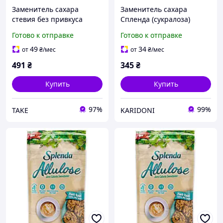
Заменитель сахара
Заменитель сахара
стевия без привкуса
Спленда (сукралоза)
натуральный Splenda 100
поштучно 100 стиков по 1
Готово к отправке
Готово к отправке
г (100 стиков) поштучно
г
49
34
от
₴
/мес
от
₴
/мес
491
₴
345
₴
Купить
Купить
97%
99%
TAKE
KARIDONI