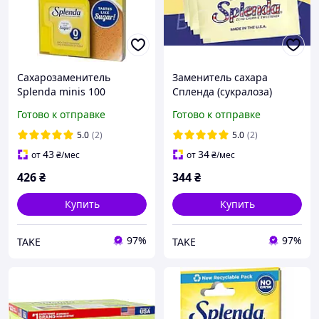
Сахарозаменитель
Заменитель сахара
Splenda minis 100
Спленда (сукралоза)
таблеток сукралоза
поштучно 100 стиков по 1
Готово к отправке
Готово к отправке
г
5.0
(2)
5.0
(2)
43
34
от
₴
/мес
от
₴
/мес
426
₴
344
₴
Купить
Купить
97%
97%
TAKE
TAKE