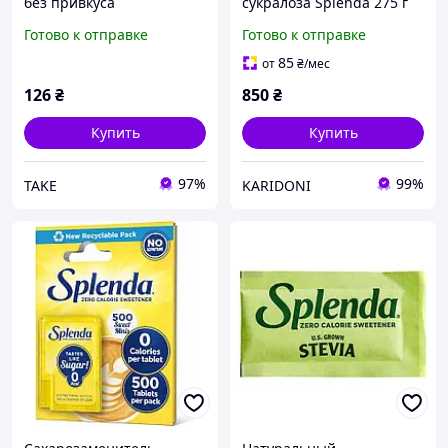
без привкуса
сукралоза Splenda 275 г
натуральный Splenda 20 г
Готово к отправке
Готово к отправке
(20 пакетиков) поштучно.
85
от
₴
/мес
126
₴
850
₴
Купить
Купить
97%
99%
TAKE
KARIDONI