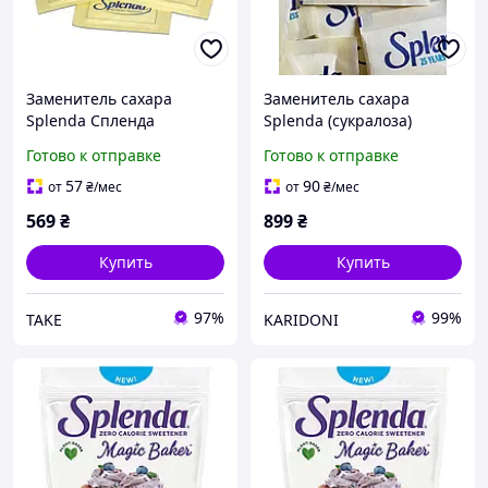
Заменитель сахара
Заменитель сахара
Splenda Спленда
Splenda (сукралоза)
(сукралоза) поштучно 200
поштучно 400 стиков по 1
Готово к отправке
Готово к отправке
стиков по 1 г
г
57
90
от
₴
/мес
от
₴
/мес
569
₴
899
₴
Купить
Купить
97%
99%
TAKE
KARIDONI