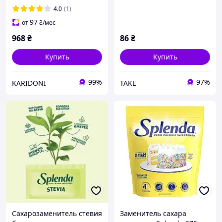
4.0
(1)
97
от
₴
/мес
968
₴
86
₴
Купить
Купить
99%
97%
KARIDONI
TAKE
Сахарозаменитель стевия
Заменитель сахара