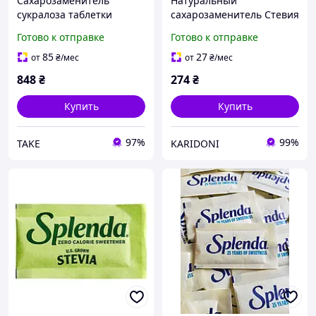
Сахарозаменитель
Натуральный
сукралоза таблетки
сахарозаменитель Стевия
splenda minis 500 tab
Splenda 50 пакетиков по
Готово к отправке
Готово к отправке
1 грамму
85
27
от
₴
/мес
от
₴
/мес
848
₴
274
₴
Купить
Купить
97%
99%
TAKE
KARIDONI