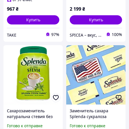
967
₴
2 199
₴
Купить
Купить
97%
100%
TAKE
SPICEA – вкус, который вдохновляет на кулинарные шедевры!
Сахарозаменитель
Заменитель сахара
натуральна стевия без
Splenda сукралоза
горечи Splenda 540 г
поштучно в стиках по 1 г
Готово к отправке
Готово к отправке
10 стиков