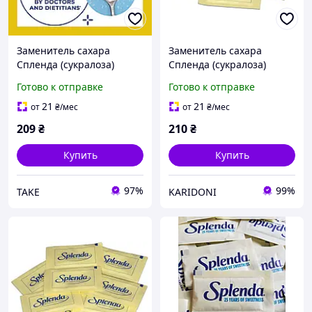
Заменитель сахара
Заменитель сахара
Спленда (сукралоза)
Спленда (сукралоза)
поштучно 50 стиков по 1
поштучно 50 стиков по 1
Готово к отправке
Готово к отправке
г
г
21
21
от
₴
/мес
от
₴
/мес
209
₴
210
₴
Купить
Купить
97%
99%
TAKE
KARIDONI