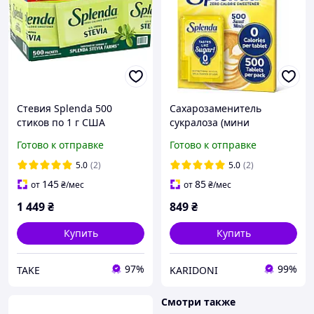
Стевия Splenda 500
Сахарозаменитель
стиков по 1 г США
сукралоза (мини
таблетки) Splenda minis
Готово к отправке
Готово к отправке
500 шт
5.0
(2)
5.0
(2)
145
85
от
₴
/мес
от
₴
/мес
1 449
₴
849
₴
Купить
Купить
97%
99%
TAKE
KARIDONI
Смотри также