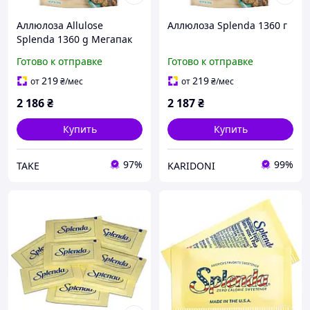
Аллюлоза Allulose
Аллюлоза Splenda 1360 г
Splenda 1360 g Мегапак
Готово к отправке
Готово к отправке
219
219
от
₴
/мес
от
₴
/мес
2 186
₴
2 187
₴
Купить
Купить
97%
99%
TAKE
KARIDONI