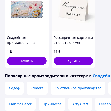
Свадебные
Рассадочные карточки
приглашения, в
с печатью имен |
ассортименте
Персонализация (RK-
1
₴
14
₴
0001)
Купить
Купить
Популярные производители
в категории
Свадебн
Седеф
Primera
Собственное производство
Manific Decor
Принцесса
Arty Craft
Leesep