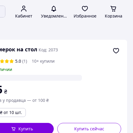
Кабинет
Уведомления
Избранное
Корзина
ерок на стол
Код: 2073
5.0
(1)
10+ купили
личии
5
₴
з у продавца — от 100 ₴
₴
от 10 шт.
Купить
Купить сейчас