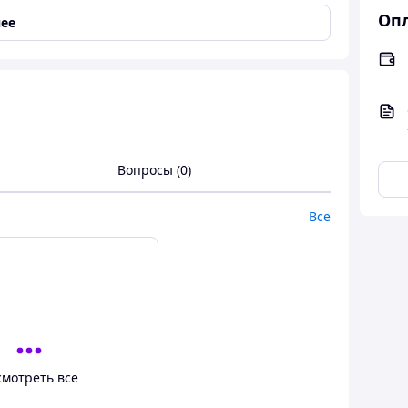
нии с банкетными карточками и схемой рассадки
Опл
т номерков и рассадочных карточек можно
ее
Вопросы (0)
Все
смотреть все