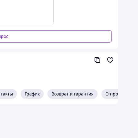
прос
нтакты
График
Возврат и гарантия
О продавце