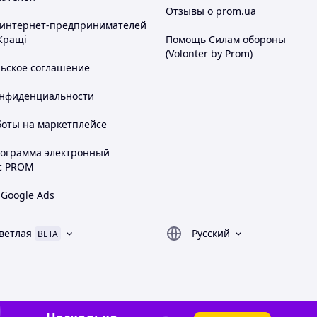
Отзывы о prom.ua
 интернет-предпринимателей
Кращі
Помощь Силам обороны
(Volonter by Prom)
льское соглашение
онфиденциальности
боты на маркетплейсе
рограмма электронный
с PROM
 Google Ads
ветлая
Русский
BETA