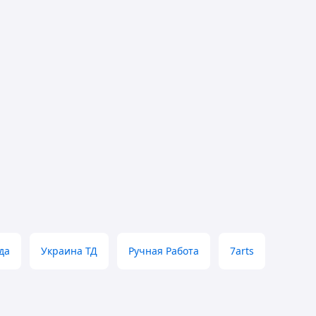
да
Украина ТД
Ручная Работа
7arts