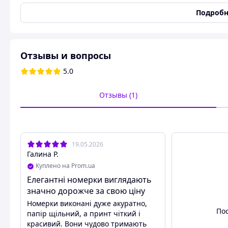
Возможно изготовление в любом цвете и декоре в сочета
гостей. Доставка по Украине. Более широкий ассортимен
Подробн
посмотреть здесь
Отзывы и вопросы
5.0
Отзывы (1)
19.05.2026
Галина Р.
Куплено на Prom.ua
Елегантні номерки виглядають
значно дорожче за свою ціну
Номерки виконані дуже акуратно,
По
папір щільний, а принт чіткий і
красивий. Вони чудово тримають