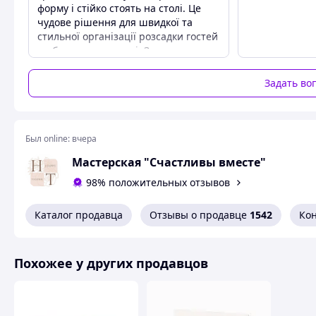
форму і стійко стоять на столі. Це
чудове рішення для швидкої та
стильної організації розсадки гостей
на будь-якому заході. Замовлення
прийшло швидко, все відповідає
опису.
Задать во
Преимущества
​Дуже доступна ціна за такий гарний
декор.
Был online:
вчера
Недостатки
Не має
Мастерская "Счастливы вместе"
98% положительных отзывов
Каталог продавца
Отзывы о продавце
1542
Ко
Похожее у других продавцов