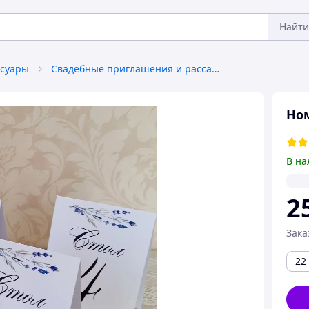
Найти
ссуары
Свадебные приглашения и рассадочные карточки
Ном
В на
2
Зака
22