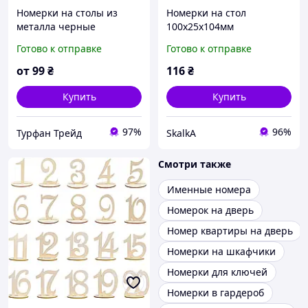
Номерки на столы из
Номерки на стол
металла черные
100х25х104мм
Нумерация на стол
Готово к отправке
Готово к отправке
черная
от
99
₴
116
₴
Купить
Купить
97%
96%
Турфан Трейд
SkalkA
Смотри также
Именные номера
Номерок на дверь
Номер квартиры на дверь
Номерки на шкафчики
Номерки для ключей
Номерки в гардероб