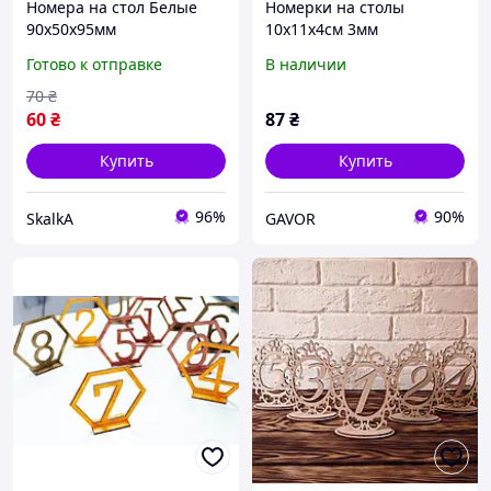
Номера на стол Белые
Номерки на столы
90х50х95мм
10х11х4см 3мм
Готово к отправке
В наличии
70
₴
60
₴
87
₴
Купить
Купить
96%
90%
SkalkA
GAVOR