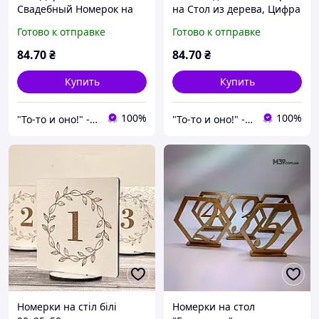
Свадебный Номерок на
на Стол из дерева, Цифра
Стол гостей, Цифра 10,
9, размер 17х9 см
Готово к отправке
Готово к отправке
размер 17х9 см
84
.70
₴
84
.70
₴
Купить
Купить
100%
100%
"То-то и оно!" - Мультимаркет праздника
"То-то и оно!" - Мультимаркет праздника
Номерки на стіл білі
Номерки на стол