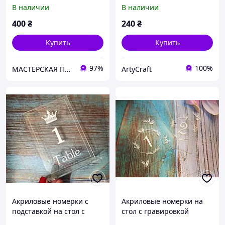
см (№1)
В наличии
В наличии
400
₴
240
₴
Купить
Купить
97%
100%
МАСТЕРСКАЯ ПОДАРКОВ
ArtyCraft
Акриловые номерки с
Акриловые номерки на
подставкой на стол с
стол с гравировкой
гравировкой 13х9 см (№2)
14,8х10,5 см (№3)