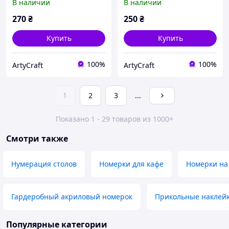
В наличии
В наличии
270
₴
250
₴
Купить
Купить
100%
100%
ArtyCraft
ArtyCraft
1
2
3
...
Показано 1 - 29 товаров из 1000+
Смотри также
Нумерация столов
Номерки для кафе
Номерки на
Гардеробный акриловый номерок
Прикольные наклейк
Популярные категории