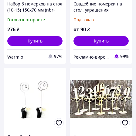
Набор 6 номерков на стол
Свадебние номерки на
(10-15) 150x70 мм (nbr-
стол, украшения
10006)
Готово к отправке
Под заказ
276
₴
от
90
₴
Купить
Купить
97%
99%
Warmio
Рекламно-виробнича компанія "Континент-С"