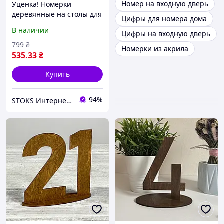
Номер на входную дверь
Уценка! Номерки
деревянные на столы для
Цифры для номера дома
свадьбы, номер стола 1-
В наличии
Цифры на входную дверь
20
799
₴
Номерки из акрила
535
.33
₴
Купить
94%
STOKS Интернет магазин стокового товара с Европы и США