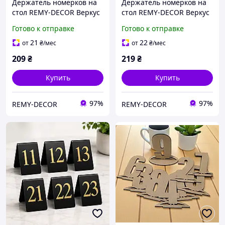
Держатель номерков на
Держатель номерков на
стол REMY-DECOR Веркус
стол REMY-DECOR Веркус
10,5 см черного цвета.
15,5 см черного цвета.
Готово к отправке
Готово к отправке
Держатель меню на стол
Держатель меню на стол
21
22
от
₴
/мес
от
₴
/мес
209
₴
219
₴
Купить
Купить
97%
97%
REMY-DECOR
REMY-DECOR