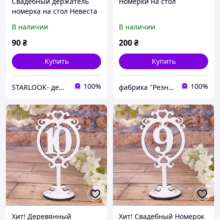
Свадебный держатель
Номерки на стол
номерка на стол Невеста
и Жених (2 шт)
В наличии
В наличии
90
₴
200
₴
Купить
Купить
100%
100%
STARLOOK- действенный уход, роскошный макияж
фабрика "Резной Декор"
Хит! Деревянный
Хит! Свадебный Номерок