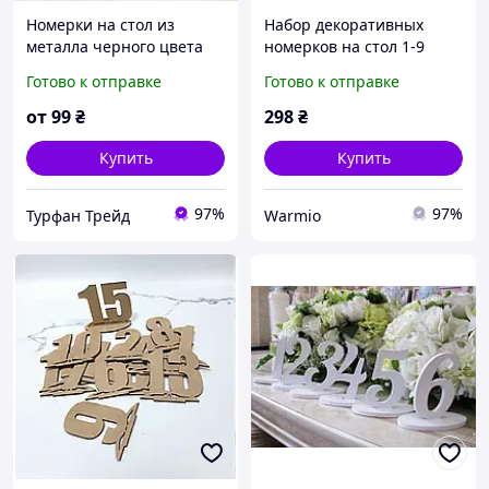
Номерки на стол из
Набор декоративных
металла черного цвета
номерков на стол 1-9
Нумерация столов |
(nbr-10004)
Готово к отправке
Готово к отправке
Чёрная
от
99
₴
298
₴
Купить
Купить
97%
97%
Турфан Трейд
Warmio