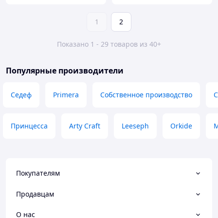
1
2
Показано 1 - 29 товаров из 40+
Популярные производители
Седеф
Primera
Собственное производство
С
Принцесса
Arty Craft
Leeseph
Orkide
Покупателям
Продавцам
О нас