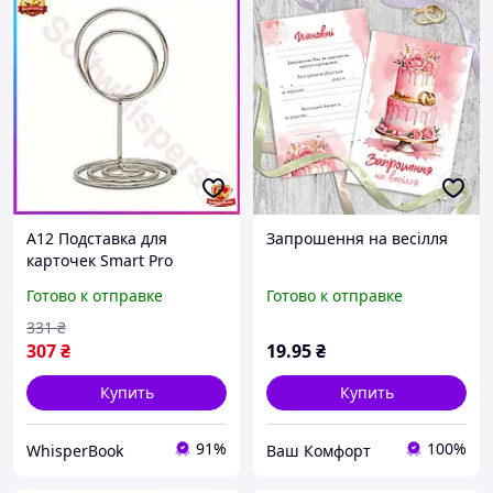
A12 Подставка для
Запрошення на весілля
карточек Smart Pro
рассадки гостей Leeseph
Готово к отправке
Готово к отправке
10шт серебристая
ценникодержатель для
331
₴
банк MAX14
307
₴
19
.95
₴
Купить
Купить
91%
100%
WhisperBook
Ваш Комфорт