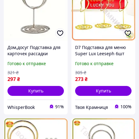
Дом,досуг Подставка для
D7 Подставка для меню
карточек рассадки
Super Lux Leeseph 6шт
гостей,
золотые держатели для
Готово к отправке
Готово к отправке
ценникодержатель
карточек для банкетов и
Leeseph 10шт серебро
праздничных MOD58L
321
₴
305
₴
MV039 D8
297
₴
273
₴
Купить
Купить
91%
100%
WhisperBook
Твоя Крамниця