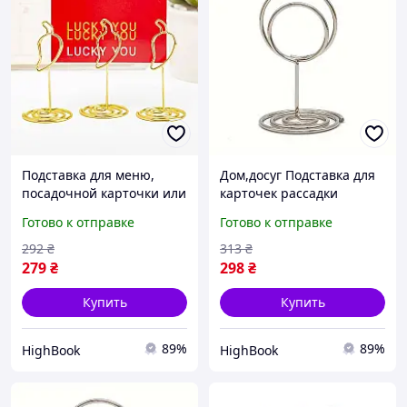
Подставка для меню,
Дом,досуг Подставка для
посадочной карточки или
карточек рассадки
ценников Перчики
гостей,
Готово к отправке
Готово к отправке
Leeseph 6шт золотые
ценникодержатель
длина 30 мм DC
Leeseph 10шт серебро
292
₴
313
₴
MV039 DC
279
₴
298
₴
Купить
Купить
89%
89%
HighBook
HighBook