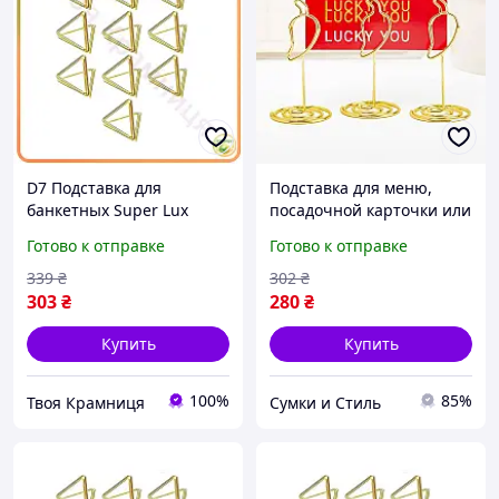
D7 Подставка для
Подставка для меню,
банкетных Super Lux
посадочной карточки или
карточек Leeseph 10 шт
ценников Перчики
Готово к отправке
Готово к отправке
золотой держатель для
Leeseph 6шт золотые
именных карточек дл
Менажницы 17
339
₴
302
₴
MOD58L
303
₴
280
₴
Купить
Купить
100%
85%
Твоя Крамниця
Сумки и Стиль