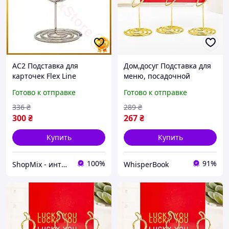
AC2 Подставка для
Дом,досуг Подставка для
карточек Flex Line
меню, посадочной
рассадки гостей Leeseph
карточки или ценников
Готово к отправке
Готово к отправке
10шт серебро
Перчики Leeseph 6шт
ценникодержатель для
золотые D8
336
₴
289
₴
банкета DE
300
₴
267
₴
Купить
Купить
100%
91%
ShopMix - интернет-магазин сумок и аксессуаров
WhisperBook