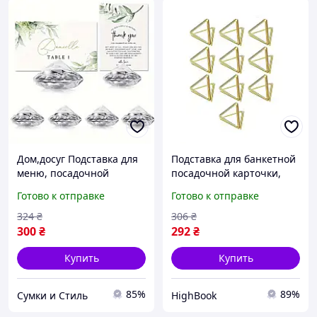
Дом,досуг Подставка для
Подставка для банкетной
меню, посадочной
посадочной карточки,
карточки или ценников
ценникодержатель
Готово к отправке
Готово к отправке
Кристаллы Leeseph 6шт
Leeseph 10шт золото
17
2*,5см DC
324
₴
306
₴
300
₴
292
₴
Купить
Купить
85%
89%
Сумки и Стиль
HighBook