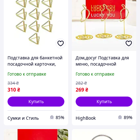
Подставка для банкетной
Дом,досуг Подставка для
посадочной карточки,
меню, посадочной
ценникодержатель
карточки или ценников
Готово к отправке
Готово к отправке
Leeseph 10шт золото
Перчики Leeseph 6шт
2*,5см 17
золотые DC
334
₴
282
₴
310
₴
269
₴
Купить
Купить
85%
89%
Сумки и Стиль
HighBook