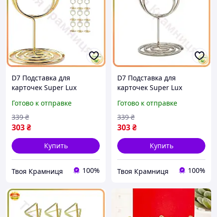
D7 Подставка для
D7 Подставка для
карточек Super Lux
карточек Super Lux
рассадки гостей Leeseph
рассадки гостей Leeseph
Готово к отправке
Готово к отправке
10шт золотой
10шт серебро
ценникодержатель для
ценникодержатель для
339
₴
339
₴
банкето MOD58L
банкета MOD58L
303
₴
303
₴
Купить
Купить
100%
100%
Твоя Крамниця
Твоя Крамниця