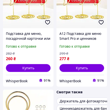
Подставка для меню,
A12 Подставка для меню
посадочной карточки или
Smart Pro и ценников
ценников Перчики
Leeseph 6шт золотые
Готово к отправке
Готово к отправке
Leeseph 6шт золотые
держатели для карточек
длина 30 мм D8
банкетов свадеб MAX14
282
₴
299
₴
260
₴
277
₴
Купить
Купить
91%
91%
WhisperBook
WhisperBook
Смотри также
Держатель для фотокарточек
Ценникодержатель для банк