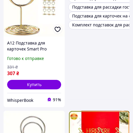
Подставка для рассадки гост
Подставка для карточек на с
Комплект подставок для расс
A12 Подставка для
карточек Smart Pro
рассадки гостей Leeseph
Готово к отправке
10шт золотая
ценникодержатель для
331
₴
банкетов MAX14
307
₴
Купить
91%
WhisperBook