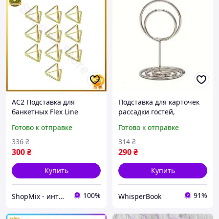
AC2 Подставка для
Подставка для карточек
банкетных Flex Line
рассадки гостей,
карточек Leeseph 10 шт
ценникодержатель
Готово к отправке
Готово к отправке
золотой держатель для
Leeseph 10шт серебро
именных карточек для DE
MV039 длина 30 мм D8
336
₴
314
₴
300
₴
290
₴
Купить
Купить
100%
91%
ShopMix - интернет-магазин сумок и аксессуаров
WhisperBook