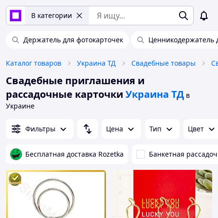
В категории
Держатель для фотокарточек
Ценникодержатель д
Каталог товаров
Украина ТД
Свадебные товары
С
Свадебные приглашения и
рассадочные карточки
Украина ТД
в
Украине
Фильтры
Цена
Тип
Цвет
Бесплатная доставка Rozetka
Банкетная рассадоч