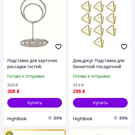
Подставка для карточек
Дом,досуг Подставка для
рассадки гостей,
банкетной посадочной
ценникодержатель
карточки,
Готово к отправке
Готово к отправке
Leeseph 10шт серебро
ценникодержатель
MV039 длина 30 мм DC
Leeseph 10шт золото
323
₴
313
₴
2*,5см DC
308
₴
298
₴
Купить
Купить
89%
89%
HighBook
HighBook