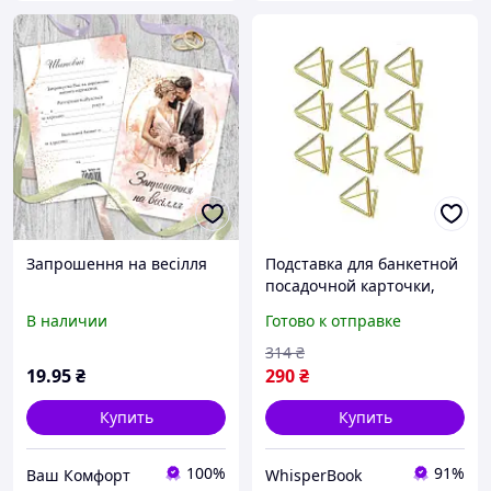
Запрошення на весілля
Подставка для банкетной
посадочной карточки,
ценникодержатель
В наличии
Готово к отправке
Leeseph 10шт золото
2*,5см длина 25 D8
314
₴
19
.95
₴
290
₴
Купить
Купить
100%
91%
Ваш Комфорт
WhisperBook