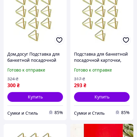
Дом,досуг Подставка для
Подставка для банкетной
банкетной посадочной
посадочной карточки,
карточки,
ценникодержатель
Готово к отправке
Готово к отправке
ценникодержатель
Leeseph 10шт золото
Leeseph 10шт золото
2*,5см длина 25 17
324
₴
317
₴
2*,5см 17
300
₴
293
₴
Купить
Купить
85%
85%
Сумки и Стиль
Сумки и Стиль