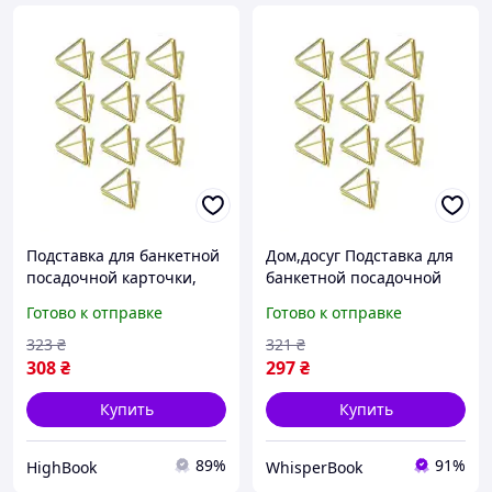
Подставка для банкетной
Дом,досуг Подставка для
посадочной карточки,
банкетной посадочной
ценникодержатель
карточки,
Готово к отправке
Готово к отправке
Leeseph 10шт золото
ценникодержатель
2*,5см длина 25 DC
Leeseph 10шт золото
323
₴
321
₴
2*,5см D8
308
₴
297
₴
Купить
Купить
89%
91%
HighBook
WhisperBook