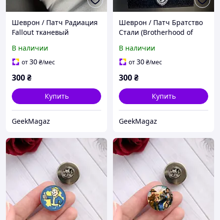
Шеврон / Патч Радиация
Шеврон / Патч Братство
Fallout тканевый
Стали (Brotherhood of
светоотражающий
Steel) Fallout тканевый
В наличии
В наличии
значок для одежды и
значок для одежды и
рюкзаков
рюкзаков
30
30
от
₴
/мес
от
₴
/мес
300
₴
300
₴
Купить
Купить
GeekMagaz
GeekMagaz