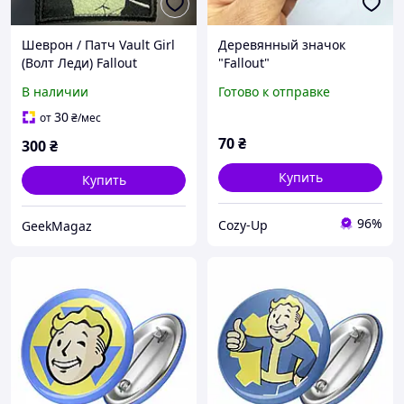
Шеврон / Патч Vault Girl
Деревянный значок
(Волт Леди) Fallout
"Fallout"
тканевый значок для
В наличии
Готово к отправке
одежды и рюкзаков
30
от
₴
/мес
70
₴
300
₴
Купить
Купить
96%
Cozy-Up
GeekMagaz