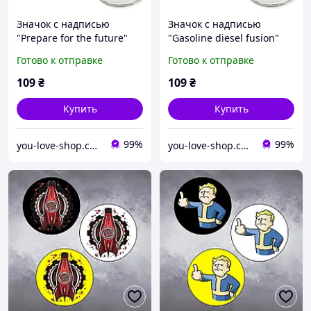
Значок с надписью
Значок с надписью
"Prepare for the future"
"Gasoline diesel fusion"
Fallout
Fallout
Готово к отправке
Готово к отправке
109
₴
109
₴
Купить
Купить
99%
99%
you-love-shop.com.ua - атрибутика, сувениры и украшения
you-love-shop.com.ua - атрибутика, сувениры и украшения