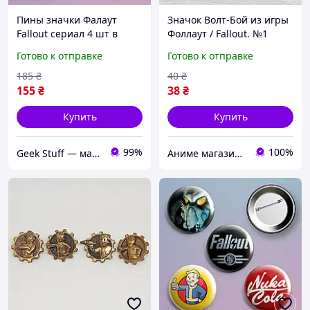
Пины значки Фалаут
Значок Волт-Бой из игры
Fallout сериал 4 шт в
Фоллаут / Fallout. №1
комплекте
44мм
Готово к отправке
Готово к отправке
185
₴
40
₴
155
₴
38
₴
Купить
Купить
99%
100%
Geek Stuff — магазин аниме, гиков, Kpop товаров. Сувениры с вашим принтом и полиграфия
Аниме магазин Anikoneko