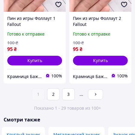
Пин из игры Фоллаут 1
Пин из игры Фоллаут 2
Fallout
Fallout
Готово к отправке
Готово к отправке
100
₴
100
₴
95
₴
95
₴
Купить
Купить
100%
100%
Крамниця Бажань
Крамниця Бажань
1
2
3
...
Показано 1 - 29 товаров из 100+
Смотри также
Круглый значек
Металический значек
Значок кр