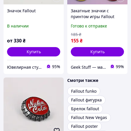
Значок Fallout
Закатные значки с
принтом игры Fallout
Фалаут металлические на
В наличии
Готово к отправке
булавке 56 мм х 4 штуки
185
₴
от
330
₴
155
₴
Купить
Купить
95%
99%
Ювелирная студия BeLegend
Geek Stuff — магазин аниме, гиков, Kpop товаров. Сувениры с вашим принтом и полиграфия
Смотри также
Fallout funko
Fallout фигурка
Брелок fallout
Fallout New Vegas
Fallout poster