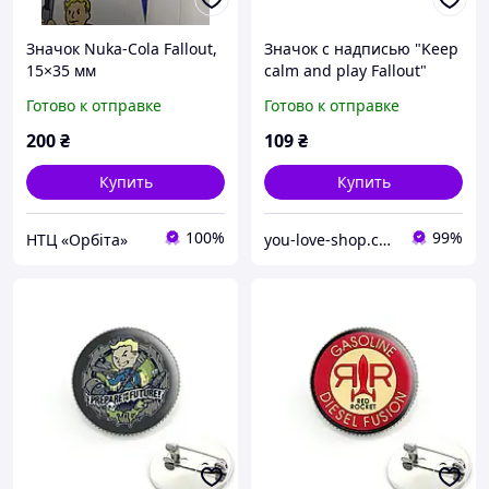
Значок Nuka-Cola Fallout,
Значок с надписью "Keep
15×35 мм
calm and play Fallout"
Fallout
Готово к отправке
Готово к отправке
200
₴
109
₴
Купить
Купить
100%
99%
НТЦ «Орбіта»
you-love-shop.com.ua - атрибутика, сувениры и украшения