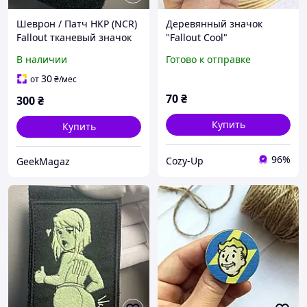
Шеврон / Патч НКР (NCR)
Деревянный значок
Fallout тканевый значок
"Fallout Cool"
для одежды и рюкзаков
В наличии
Готово к отправке
30
от
₴
/мес
70
₴
300
₴
Купить
Купить
96%
Cozy-Up
GeekMagaz