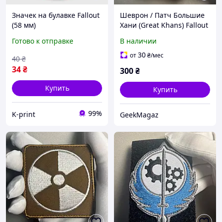
Значек на булавке Fallout
Шеврон / Патч Большие
(58 мм)
Хани (Great Khans) Fallout
тканевый значок для
Готово к отправке
В наличии
одежды и рюкзаков
30
от
₴
/мес
40
₴
34
₴
300
₴
Купить
Купить
99%
K-print
GeekMagaz