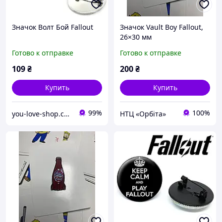
Значок Волт Бой Fallout
Значок Vault Boy Fallout,
26×30 мм
Готово к отправке
Готово к отправке
109
₴
200
₴
Купить
Купить
99%
100%
you-love-shop.com.ua - атрибутика, сувениры и украшения
НТЦ «Орбіта»