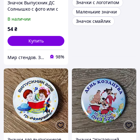
Значки с логотипом
Значок Выпускник ДС
Солнышко с фото или с
Маленькие значки
рисунком
В наличии
Значок смайлик
54
₴
Купить
98%
Мир стендов. Значки, часы, магниты, детские товары и сувениры
Значки для выпускников
Значки "Настоящий