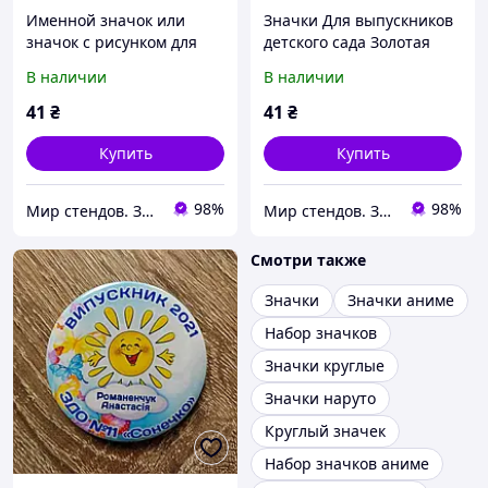
Именной значок или
Значки Для выпускников
значок с рисунком для
детского сада Золотая
первоклассников
рыбка (с рисунком или
В наличии
В наличии
"Карандаши"
фото)
41
₴
41
₴
Купить
Купить
98%
98%
Мир стендов. Значки, часы, магниты, детские товары и сувениры
Мир стендов. Значки, часы, магниты, детские товары и сувениры
Смотри также
Значки
Значки аниме
Набор значков
Значки круглые
Значки наруто
Круглый значек
Набор значков аниме