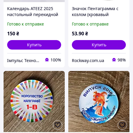
Календарь ATEEZ 2025
Значок Пентаграмма с
настольный перекидной
козлом (кровавый
рисунок)
Готово к отправке
Готово к отправке
150
₴
53
.90
₴
Купить
Купить
100%
98%
Імпульс Технологій
Rockway.com.ua