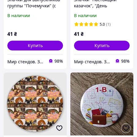
группы "Почемучки" (с
казачок", "День
рисунком или именные)
казачества" (Именные
В наличии
В наличии
или с рисунком)
5.0
(1)
41
₴
41
₴
Купить
Купить
98%
98%
Мир стендов. Значки, часы, магниты, детские товары и сувениры
Мир стендов. Значки, часы, магниты, детские товары и сувениры