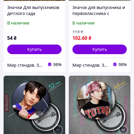
Значки Для выпускников
Значок для выпускника и
детского сада
первоклассника с
"Капитошка" (именной
розеткой "Радужная".
В наличии
В наличии
или с рисунком)
(Именной или с
рисунком)
114
₴
54
₴
102
.60
₴
Купить
Купить
98%
98%
Мир стендов. Значки, часы, магниты, детские товары и сувениры
Мир стендов. Значки, часы, магниты, детские товары и сувениры