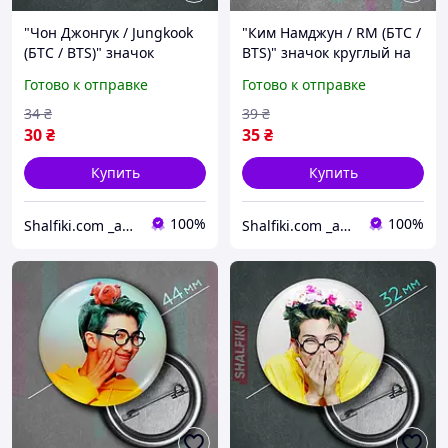
"Чон Джонгук / Jungkook
"Ким Намджун / RM (БТС /
(БТС / BTS)" значок
BTS)" значок круглый на
круглый на булавке Ø32
булавке Ø44 мм
Готово к отправке
Готово к отправке
мм
34
₴
39
₴
30
₴
35
₴
Купить
Купить
100%
100%
Shalfiki.com _аниме и гик подполье_
Shalfiki.com _аниме и гик подполье_