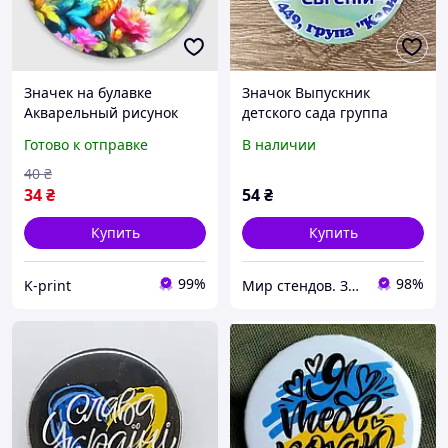
Значек на булавке
Значок Выпускник
Акварельный рисунок
детского сада группа
дракона с цветами (58
"Калинка" (именной или с
Готово к отправке
В наличии
мм)
рисунком)
40
₴
34
₴
54
₴
Купить
Купить
99%
98%
K-print
Мир стендов. Значки, часы, магниты, детские товары и сувениры