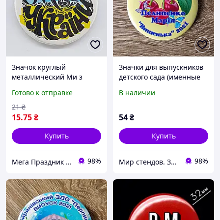
Значок круглый
Значки для выпускников
металлический Ми з
детского сада (именные
УкраЇни, 43 мм
или с рисунком).
Готово к отправке
В наличии
"Вишенка"
21
₴
15
.75
₴
54
₴
Купить
Купить
98%
98%
Мега Праздник – магазин аксессуаров для праздника и все для оформления воздушными шарами ОПТ.
Мир стендов. Значки, часы, магниты, детские товары и сувениры