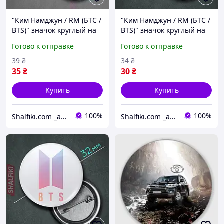
"Ким Намджун / RM (БТС /
"Ким Намджун / RM (БТС /
BTS)" значок круглый на
BTS)" значок круглый на
булавке Ø44 мм
булавке Ø32 мм
Готово к отправке
Готово к отправке
39
₴
34
₴
35
₴
30
₴
Купить
Купить
100%
100%
Shalfiki.com _аниме и гик подполье_
Shalfiki.com _аниме и гик подполье_