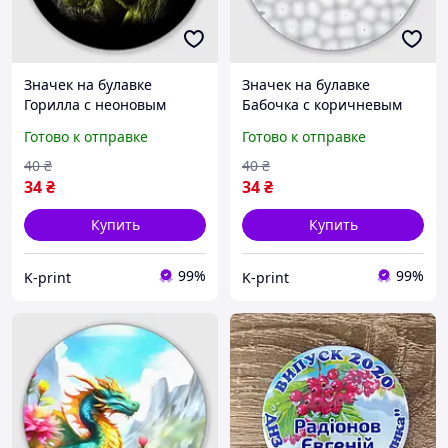
Значек на булавке
Значек на булавке
Горилла с неоновым
Бабочка с коричневым
бананом - рисунок
рисунком (58 мм)
Готово к отправке
Готово к отправке
карандашом (58 мм)
40
₴
40
₴
34
₴
34
₴
Купить
Купить
99%
99%
K-print
K-print