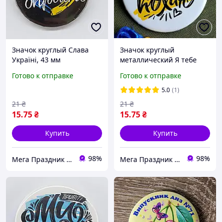
Значок круглый Слава
Значок круглый
Україні, 43 мм
металлический Я тебе
кохаю, 43 мм
Готово к отправке
Готово к отправке
5.0
(1)
21
₴
21
₴
15
.75
₴
15
.75
₴
Купить
Купить
98%
98%
Мега Праздник – магазин аксессуаров для праздника и все для оформления воздушными шарами ОПТ.
Мега Праздник – магазин аксессуаров для праздника и все для оформления воздушными шарами ОПТ.