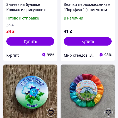
Значек на булавке
Значки первоклассникам
Коллаж из рисунков с
"Портфель" (с рисунком
лисой (58 мм)
или именные)
Готово к отправке
В наличии
40
₴
34
₴
41
₴
Купить
Купить
99%
98%
K-print
Мир стендов. Значки, часы, магниты, детские товары и сувениры