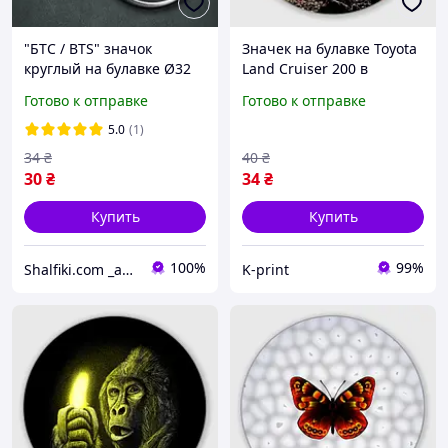
"БТС / BTS" значок
Значек на булавке Toyota
круглый на булавке Ø32
Land Cruiser 200 в
мм
пещере со скальными
Готово к отправке
Готово к отправке
рисунками (58 мм)
5.0
(1)
34
₴
40
₴
30
₴
34
₴
Купить
Купить
100%
99%
Shalfiki.com _аниме и гик подполье_
K-print