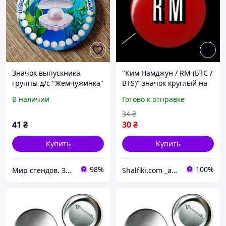
Значок выпускника
"Ким Намджун / RM (БТС /
группы д/с "Жемчужинка"
BTS)" значок круглый на
(С рисунком, именной, с
булавке Ø32 мм
В наличии
Готово к отправке
фото)
34
₴
41
₴
30
₴
Купить
Купить
98%
100%
Мир стендов. Значки, часы, магниты, детские товары и сувениры
Shalfiki.com _аниме и гик подполье_