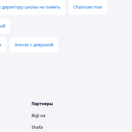
к директору школы на память
Chainsaw man
вый
к
Значок с девушкой
Партнеры
Bigl.ua
Shafa