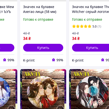
авке Мем
Значек на булавке
Значек на булавке Th
ст ЪУЪ
Ахегао лица (58 мм)
Witcher серый логоти
8 мм)
(58 мм)
вке
Готово к отправке
Готово к отправке
5.0
(1)
40
₴
40
₴
34
₴
34
₴
ь
Купить
Купить
99%
99%
9
K-print
K-print