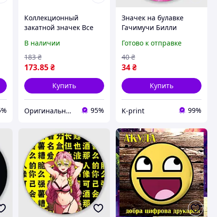
Коллекционный
Значек на булавке
закатной значек Все
Гачимучи Билли
буде Україна
Херрингтон (58 мм)
В наличии
Готово к отправке
183
₴
40
₴
173
.85
₴
34
₴
Купить
Купить
5%
95%
99%
Оригинальные подарки в интернет-магазине Панда-Шоп
K-print