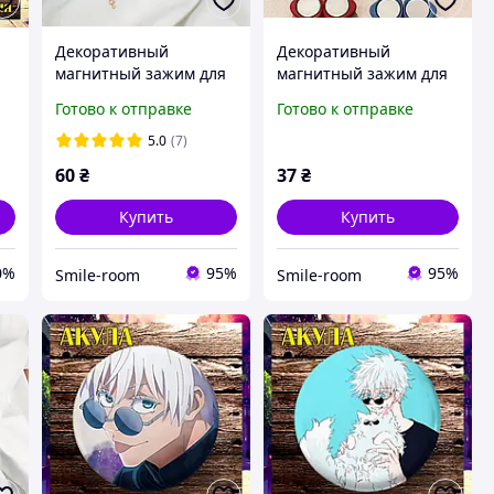
Декоративный
Декоративный
магнитный зажим для
магнитный зажим для
одежды
одежды Сердечко
Готово к отправке
Готово к отправке
5.0
(7)
60
₴
37
₴
Купить
Купить
0%
95%
95%
Smile-room
Smile-room