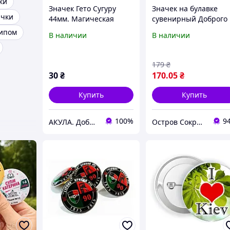
ки
Значек Гето Сугуру
Значек на булавке
ачки
44мм. Магическая
сувенирный Доброго
битва. JJK
вечора з України 10 
типом
В наличии
В наличии
179
₴
30
₴
170
.05
₴
Купить
Купить
100%
9
АКУЛА. Добра цифрова друкарня
Остров Сокровищ магазин подарков, сувениров и украшений