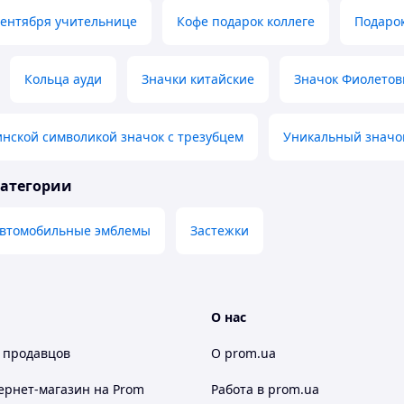
сентября учительнице
Кофе подарок коллеге
Подаро
Кольца ауди
Значки китайские
Значок Фиолето
инской символикой значок с трезубцем
Уникальный значо
категории
втомобильные эмблемы
Застежки
О нас
 продавцов
О prom.ua
ернет-магазин
на Prom
Работа в prom.ua