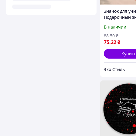
Значок для учи
Подарочный з
учителю на 1 с
В наличии
Значек учителя
Подарок учите
88
.50
₴
75
.22
₴
Купит
Эко Стиль