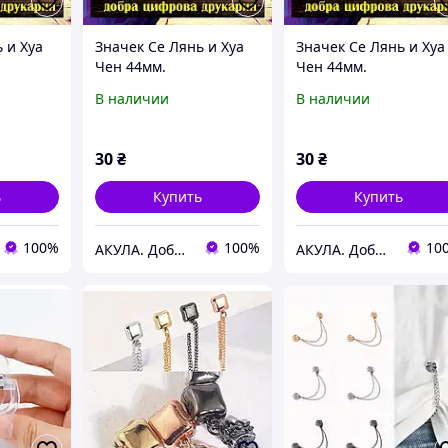
 и Хуа
Значек Се Лянь и Хуа
Значек Се Лянь и Хуа
Чен 44мм.
Чен 44мм.
е
Благословление
Благословление
В наличии
В наличии
небожителей
небожителей
30
₴
30
₴
ь
Купить
Купить
100%
100%
10
АКУЛА. Добра цифрова друкарня
АКУЛА. Добра цифрова друкарня