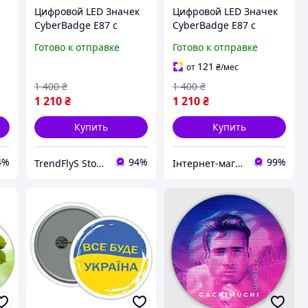
Цифровой LED Значек
Цифровой LED Значек
CyberBadge E87 с
CyberBadge E87 с
шт
Сенсорным HD-
Сенсорным HD-
Готово к отправке
Готово к отправке
Дисплеем,
Дисплеем,
Приложением и
Приложением и
121
от
₴
/мес
Bluetooth Электронный
Bluetooth Электронный
1 400
₴
1 400
₴
Е-Бейдж с Видео, GIF и
Е-Бейдж с Видео, GIF и
1 210
₴
1 210
₴
Фото,
Фото,
Купить
Купить
4%
94%
99%
TrendFlyS Store — интернет-магазин товаров для дома и семьи
Інтернет-магазин "ВлаДі"