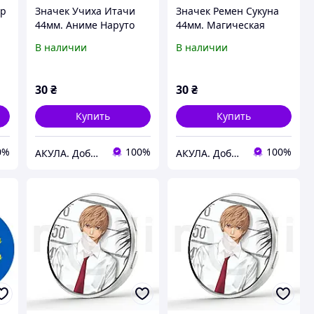
ер
Значек Учиха Итачи
Значек Ремен Сукуна
44мм. Аниме Наруто
44мм. Магическая
битва
В наличии
В наличии
30
₴
30
₴
Купить
Купить
0%
100%
100%
АКУЛА. Добра цифрова друкарня
АКУЛА. Добра цифрова друкарня