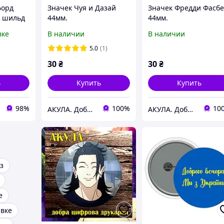
форд
Значек Чуя и Дазай
Значек Фредди Фасб
к шильд
44мм.
44мм.
ашение
вке
В наличии
В наличии
вто
углая GT
5.0
(1)
30
₴
30
₴
ь
Купить
Купить
98%
100%
10
АКУЛА. Добра цифрова друкарня
АКУЛА. Добра цифрова друкарня
з
е
авке