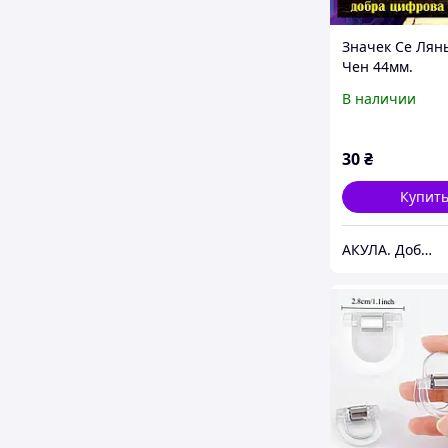
Значек Се Лянь
Чен 44мм.
Благословлени
В наличии
небожителей
30
₴
Купит
АКУЛА. Добра цифрова друкарня