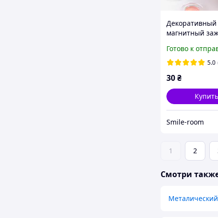
Декоративный
магнитный за
одежды
Готово к отпра
5.0
30
₴
Купит
Smile-room
1
2
Смотри такж
Металический