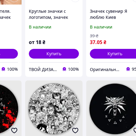
теля.
Круглые значки с
Значек сувенир Я
начек
логотипом, значек
люблю Киев
ентября.
корпоративныйна
В наличии
В наличии
.
заказ
лю
39
₴
от
18
₴
37
.05
₴
ь
Купить
Купить
100%
100%
9
ТВОЙ ДИЗАЙН
Оригинальные подарки в интернет-магазине Панда-Шоп