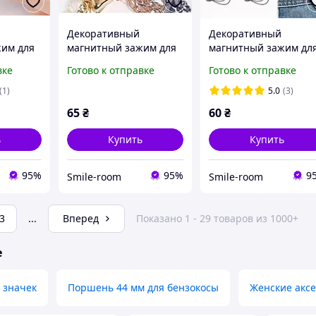
Декоративный
Декоративный
жим для
магнитный зажим для
магнитный зажим дл
одежды
одежды Цветок ,1 шт
вке
Готово к отправке
Готово к отправке
(1)
5.0
(3)
65
₴
60
₴
ь
Купить
Купить
95%
95%
9
Smile-room
Smile-room
3
...
Вперед
Показано 1 - 29 товаров из 1000+
е
 значек
Поршень 44 мм для бензокосы
Женские акс