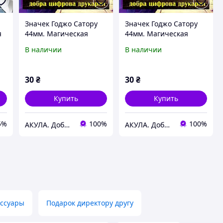
Значек Годжо Сатору
Значек Годжо Сатору
я
44мм. Магическая
44мм. Магическая
битва
битва.
В наличии
В наличии
30
₴
30
₴
Купить
Купить
5%
100%
100%
АКУЛА. Добра цифрова друкарня
АКУЛА. Добра цифрова друкарня
ессуары
Подарок директору другу