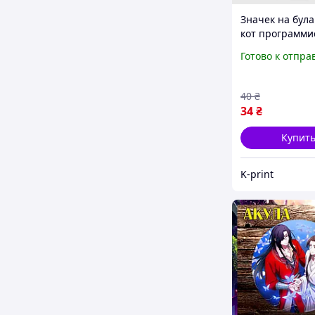
Значек на бул
кот программи
съука бъять (5
Готово к отпра
40
₴
34
₴
Купит
K-print