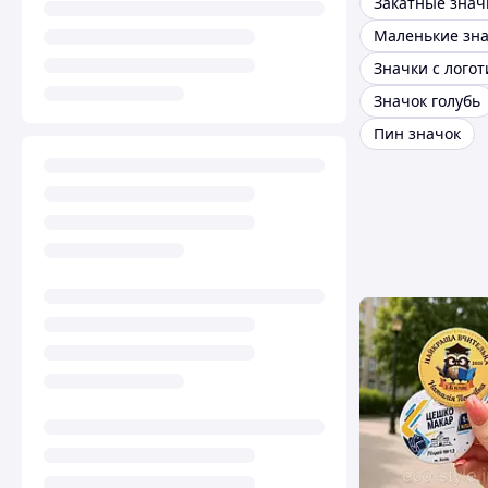
Закатные знач
Маленькие зн
Значки с лого
Значок голубь
Пин значок