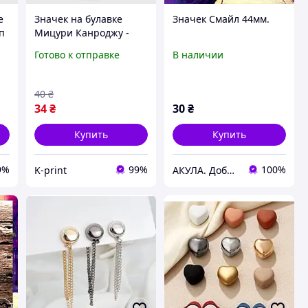
e
Значек на булавке
Значек Смайл 44мм.
п
Мицури Канроджу -
Клинок рассекающий
Готово к отправке
В наличии
демонов (58 мм)
40
₴
34
₴
30
₴
Купить
Купить
9%
99%
100%
K-print
АКУЛА. Добра цифрова друкарня