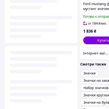
Ford mustang 
мустанг значе
БОЛЬШОЙ укр
Готово к отпра
эмблема для а
автомобиля кр
184
от
₴
/мес
ford 3D 15 см
1 836
₴
Купит
Інтернет-магазин Heavy Master - аксесуари, інструменти, фурнітура, запчастини
Смотри также
Значки
Значки на зака
Набор значков
Значки круглы
Значки на бул