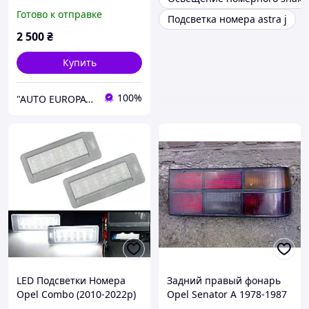
задняя оптика стоп
Готово к отправке
Подсветка номера astra j
сигнал поворот без ламп
2 500
₴
Купить
100%
"AUTO EUROPA" — автозапчасти из Италии для Renault, Peugeot, Fiat, Citroën
LED Подсветки Номера
Задний правый фонарь
Opel Combo (2010-2022р)
Opel Senator A 1978-1987