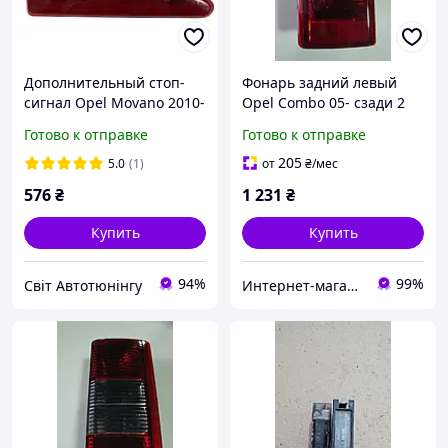
Дополнительный стоп-
Фонарь задний левый
сигнал Opel Movano 2010-
Opel Combo 05- сзади 2
2024
двери
Готово к отправке
Готово к отправке
205
5.0
(1)
от
₴
/мес
576
₴
1 231
₴
Купить
Купить
94%
99%
Світ Автотюнінгу
Интернет-магазин БУСИК