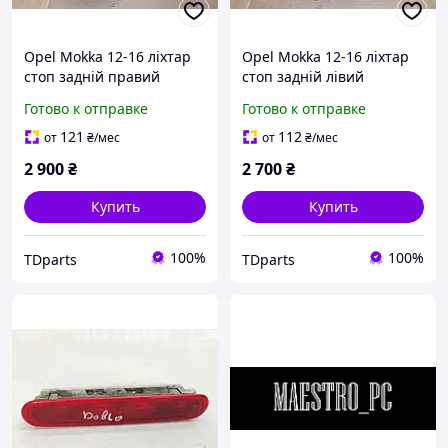
Opel Mokka 12-16 ліхтар
Opel Mokka 12-16 ліхтар
стоп задній правий
стоп задній лівий
95089715
95089714
Готово к отправке
Готово к отправке
121
112
от
₴
/мес
от
₴
/мес
2 900
₴
2 700
₴
Купить
Купить
100%
100%
TDparts
TDparts