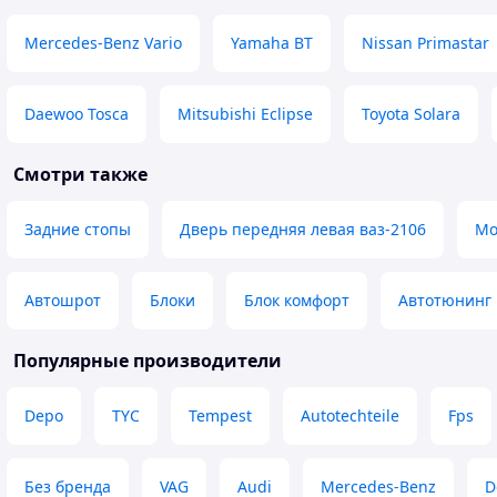
Mercedes-Benz Vario
Yamaha BT
Nissan Primastar
Daewoo Tosca
Mitsubishi Eclipse
Toyota Solara
Смотри также
Задние стопы
Дверь передняя левая ваз-2106
Мо
Автошрот
Блоки
Блок комфорт
Автотюнинг
Популярные производители
Depo
TYC
Tempest
Autotechteile
Fps
Без бренда
VAG
Audi
Mercedes-Benz
D