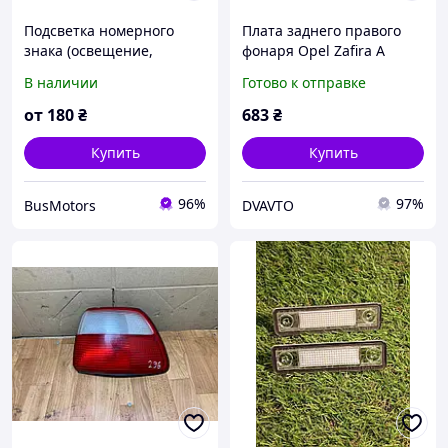
Подсветка номерного
Плата заднего правого
знака (освещение,
фонаря Opel Zafira A
фонарь) Opel Movano
6223184
В наличии
Готово к отправке
1998-2010 7700796163
от
180
₴
683
₴
Купить
Купить
96%
97%
BusMotors
DVAVTO