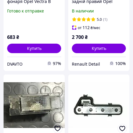
фонаря Opel Vectra B
задній правий Opel
90568049
Movano Опель Мовано
Готово к отправке
В наличии
2010 2019
5.0
(1)
112
от
₴
/мес
683
₴
2 700
₴
Купить
Купить
97%
100%
DVAVTO
Renault Detail