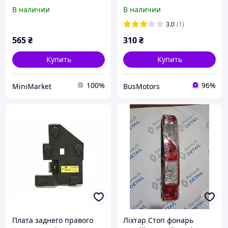
F/G/Classic, Corsa A/B,
плафон, освещение) Opel
В наличии
В наличии
Vectra B, Tigra A, Zafira A,
Vivaro 2001-2014
Agila A
8200434687 8200024813
3.0
(1)
565
₴
310
₴
Купить
Купить
100%
96%
MiniMarket
BusMotors
Плата заднего правого
Ліхтар Стоп фонарь