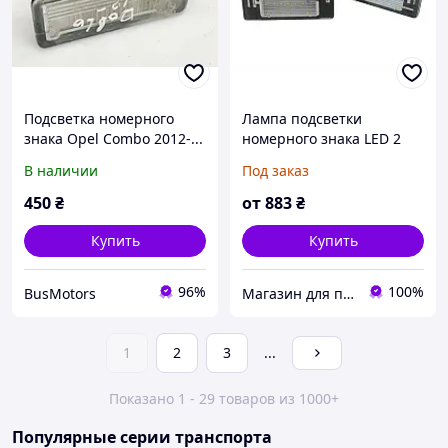
Подсветка номерного
Лампа подсветки
знака Opel Combo 2012-...
номерного знака LED 2
51810675
шт. Opel Vectra C комби
В наличии
Под заказ
450
₴
от
883
₴
Купить
Купить
96%
100%
BusMotors
Магазин для профессионалов
1
2
3
...
Показано 1 - 29 товаров из 1000+
Популярные серии транспорта