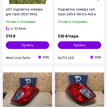
LED подсветка номера
Подсветка номера Led
для Opel (90213642,
Opel Zafira Vectra Astra
1224143)
Canbus (Обманка)
Готово к отправке
Готово к отправке
32
от
₴
/мес
319
₴
530
₴/пара
Купить
Купить
99%
99%
West Line Parts
AUTO-LED