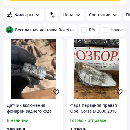
Фильтры
Цена
Состояние
П
Бесплатная доставка Rozetka
Б/У
Новое
Датчик включения
Фара передняя правая
фонарей заднего хода
Opel Corsa D 2006 2010
опель вектра б 90482454
головная оптика ближний
В наличии
Готово к отправке
дальний свет OEM
269
.50
₴
1 750
₴