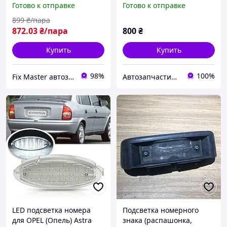
Готово к отправке
Готово к отправке
899
₴/пара
872
.03
₴/пара
800
₴
Купить
Купить
98%
100%
Fix Master автозапчастини
Автозапчастини м. Суми
LED подсветка номера
Подсветка номерного
для OPEL (Опель) Astra
знака (распашонка,