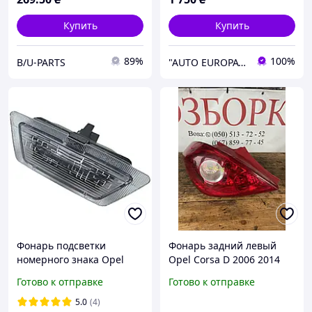
Купить
Купить
89%
100%
B/U-PARTS
"AUTO EUROPA" — автозапчасти из Италии для Renault, Peugeot, Fiat, Citroën
Фонарь подсветки
Фонарь задний левый
номерного знака Opel
Opel Corsa D 2006 2014
Astra G седан 1224052
задняя оптика стоп
Готово к отправке
Готово к отправке
1224053 9192060 9192061
сигнал поворот без ламп
5.0
(4)