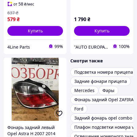
58
от
₴
/мес
637
₴
579
₴
1 790
₴
Купить
Купить
99%
100%
4Line Parts
"AUTO EUROPA" — автозапчасти из Италии для Renault, Peugeot, Fiat, Citroën
Смотри также
Подсветка номера прицепа
Задние фонари прицепа
Mercedes
Фары
Фонарь задний Opel ZAFIRA
Ford
Задний фонарь opel combo
Плафон подсветки номера vec
Фонарь задний левый
Opel Astra H 2007 2014
Освещение номерного знака