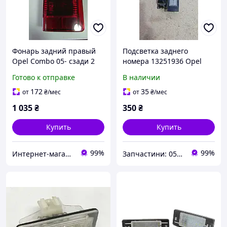
Фонарь задний правый
Подсветка заднего
Opel Combo 05- сзади 2
номера 13251936 Opel
двери
Astra Caravan 2004-2010
Готово к отправке
В наличии
1.6 бензин
172
35
от
₴
/мес
от
₴
/мес
1 035
₴
350
₴
Купить
Купить
99%
99%
Интернет-магазин БУСИК
Запчастини: 0505243073 та обладнання: 0669705589