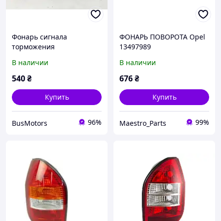
Фонарь сигнала
ФОНАРЬ ПОВОРОТА Opel
торможения
13497989
дополнительный стоп-
В наличии
В наличии
сигнал Opel Combo
2012-... 51821699
540
₴
676
₴
Купить
Купить
96%
99%
BusMotors
Maestro_Parts