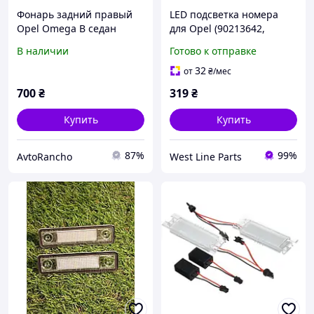
Фонарь задний правый
LED подсветка номера
Opel Omega B седан
для Opel (90213642,
дефект 1994-2003 года
1224143) Corsa
В наличии
Готово к отправке
32
от
₴
/мес
700
₴
319
₴
Купить
Купить
87%
99%
AvtoRancho
West Line Parts