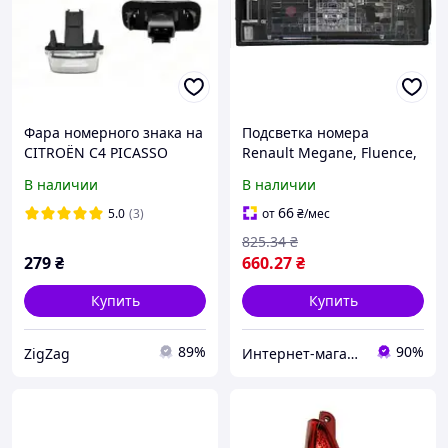
Фара номерного знака на
Подсветка номера
CITROËN C4 PICASSO
Renault Megane, Fluence,
(UA/UD), 10.06-06.13
Kangoo, Laguna, Clio,
В наличии
В наличии
Symbol, Logan, Trafic,
Master, Opel Vivaro 2006-
66
5.0
(3)
от
₴
/мес
2010
825
.34
₴
279
₴
660
.27
₴
Купить
Купить
89%
90%
ZigZag
Интернет-магазин Prokuzov