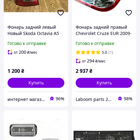
Фонарь задний левый
Фонарь задний правый
Новый Skoda Octavia A5
Chevrolet Cruze EUR 2009-
Шкода Октавия А5 2008-
2012 USA 2011-2015
Готово к отправке
Готово к отправке
2013, 1Z5945095B
(внешний) (седан) (3-
ламп) (11-B723-01-9B)
200
от
₴
/мес
5.0
(1)
294
от
₴
/мес
1 200
₴
2 937
₴
Купить
Купить
96%
98%
интернет магазин "Avtorazborka24"
Laboom parts 24/7