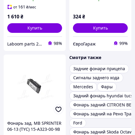
(TYC) (FP 5202 F3-T) (11-
SPRINTER; VW Crafter
A318-B1-2B)
1994-2013 (TYC)
161
от
₴
/мес
1 610
₴
324
₴
Купить
Купить
98%
99%
Laboom parts 24/7
ЄвроГараж
Смотри также
Задние фонари прицепа
Сигналы заднего хода
Mercedes
Фары
Задний фонарь hyundai tucs
Фонарь задний CITROEN BER
Фонарь задний на Рено Траф
Ford
Фонарь зад. MB SPRINTER
06-13 (TYC) 15-A323-00-9B
Фонарь задний Skoda Octavia