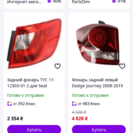
90%
91%
Интернет-магазин Prokuzov
PartsDim
Задний фонарь TYC 11-
Фонарь задний левый
12303-01-2 для Seat
Dodge Journey 2008-2019
безопасное и стильное
(SXT/CROSSROAD) (темно-
Готово к отправке
Готово к отправке
освещение
красный) (внешний) (LED)
(68227119AA)
392
483
от
₴
/мес
от
₴
/мес
4 928
₴
2 354
₴
4 828
₴
Купить
Купить