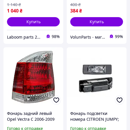
TWINGO (TYC)150221002
1 140
₴
400
₴
1 040
₴
384
₴
Купить
Купить
98%
99%
Laboom parts 24/7
VolunParts - магазин автозапчастин
Фонарь задний левый
Фонарь подсветки
Opel Vectra C 2006-2009
номера CITROEN JUMPY;
(седан) (красно-белый)
FIAT SCUDO; MERCEDES
Готово к отправке
Готово к отправке