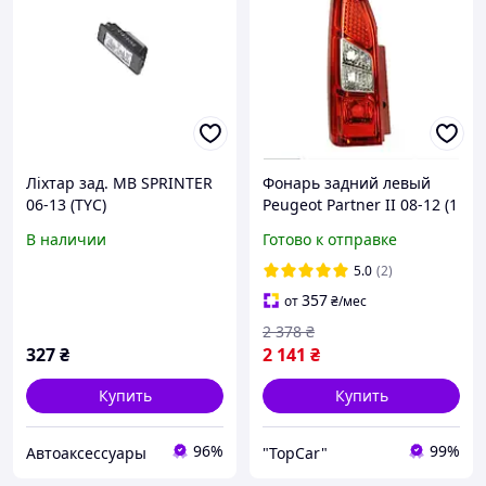
Ліхтар зад. MB SPRINTER
Фонарь задний левый
06-13 (TYC)
Peugeot Partner II 08-12 (1
дверка) TYC 11-11380-01-2
В наличии
Готово к отправке
5.0
(2)
357
от
₴
/мес
2 378
₴
327
₴
2 141
₴
Купить
Купить
96%
99%
Автоаксессуары
"TopCar"