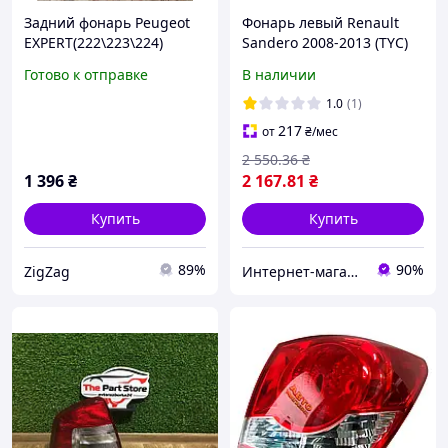
Задний фонарь Peugeot
Фонарь левый Renault
EXPERT(222\223\224)
Sandero 2008-2013 (TYC)
01.1994-01.2007 (Левый)
8200734825
Готово к отправке
В наличии
1.0
(1)
217
от
₴
/мес
2 550
.36
₴
1 396
₴
2 167
.81
₴
Купить
Купить
89%
90%
ZigZag
Интернет-магазин Prokuzov