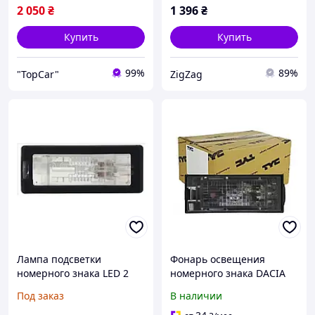
2 050
₴
1 396
₴
Купить
Купить
99%
89%
"TopCar"
ZigZag
Лампа подсветки
Фонарь освещения
номерного знака LED 2
номерного знака DACIA
шт. Renault Captur Espace
LOGAN, LOGAN 2,
Под заказ
В наличии
SANDERO 2 левый или