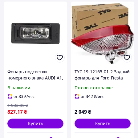
Фонарь подсветки
TYC 19-12165-01-2 Задний
номерного знака AUDI A1,
фонарь для Ford Fiesta
A3, A4, A6, A7, Q3, Q7;
2008-2017
В наличии
Готово к отправке
SEAT ATECA; SKODA FABIA,
KODIAQ, OCTAVIA,
83
342
от
₴
/мес
от
₴
/мес
1 033
.96
₴
827
.17
₴
2 049
₴
Купить
Купить