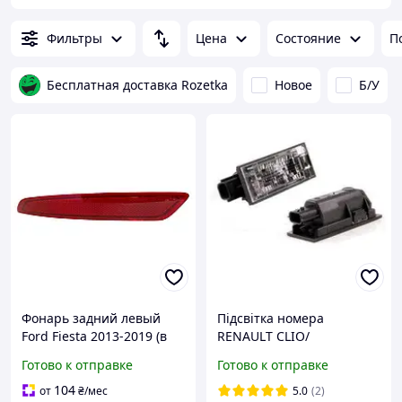
Фильтры
Цена
Состояние
П
Бесплатная доставка Rozetka
Новое
Б/У
Фонарь задний левый
Підсвітка номера
Ford Fiesta 2013-2019 (в
RENAULT CLIO/
бампере) (седан) (USA)
FLUENCE/KADJAR/KANGOO
Готово к отправке
Готово к отправке
(TYC) (FP 2810 F5-T)
/ KOLEOS/ LAGUNA/
(BS7Z13A565B)
SYMBOL/ MEGANE 3/
104
от
₴
/мес
5.0
(2)