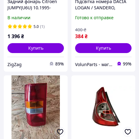
Задний фонарь Citroën
Підсвітка номера DACIA
JUMPY(U6U) 10.1995-
LOGAN / SANDERO,
01.2007 (Левый)
NISSAN NV300/400,
В наличии
Готово к отправке
RENAULT MASTER /
TRAFIC, OPEL/VIVARO (TYC)
5.0
(1)
400
₴
150221002
1 396
₴
384
₴
Купить
Купить
89%
99%
ZigZag
VolunParts - магазин автозапчастин