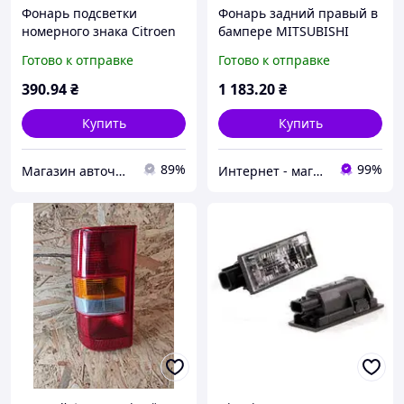
Фонарь подсветки
Фонарь задний правый в
номерного знака Citroen
бампере MITSUBISHI
C3 2002-2008/C4 2005-
LANCER 9 2004-2007 (пр-
Готово к отправке
Готово к отправке
2010/C5 2000-
во TYC)
2008/Jumpy/Scudo 07-15
390
.94
₴
1 183
.20
₴
A9069062100
Купить
Купить
89%
99%
Магазин авточехлов и аксессуаров "Barda4ek"
Интернет - магазин Автозапчасти