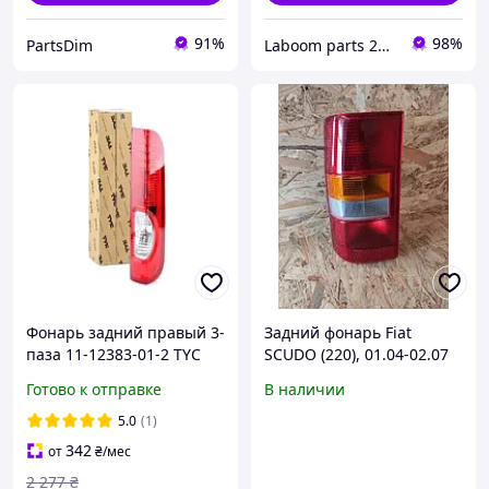
91%
98%
PartsDim
Laboom parts 24/7
Фонарь задний правый 3-
Задний фонарь Fiat
паза 11-12383-01-2 TYC
SCUDO (220), 01.04-02.07
для Renault Trafic II (2006
(Левый)
Готово к отправке
В наличии
2014)
5.0
(1)
342
от
₴
/мес
2 277
₴