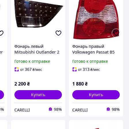
Фонарь левый
Фонарь правый
er
Mitsubishi Outlander 2
Volkswagen Passat B5
в
XL 07-12 Fps
00-05 Fps SDN, кроме 8
Готово к отправке
Готово к отправке
внутренний
CYL
367
313
от
₴
/мес
от
₴
/мес
2 200
₴
1 880
₴
Купить
Купить
3%
98%
98%
CARELLI
CARELLI