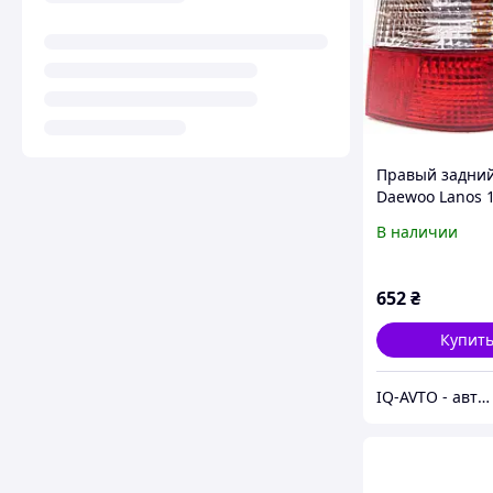
Правый задни
Daewoo Lanos 1
Sens 2002- вне
В наличии
FZ4-P
652
₴
Купит
IQ-AVTO - автозапчасти, автоаксессуары и автоэлектроника