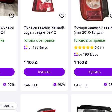
 фонари
Фонарь задний Renault
Фонарь задний левы
124
Logan седан '09-12
(тип 2010-15) для
, COUPE
левый, 8200744760
Renault Duster 2010-1
вке
Готово к отправке
Готово к отправке
5)
FP 5627 F1-P,
265500035R
183
от
₴
/мес
5.0
(1)
193
от
₴
/мес
1 100
₴
1 160
₴
ь
Купить
Купить
97%
98%
9
CARELLI
CARELLI
Задние фонари прицепа