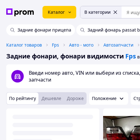
Каталог
В категории
Задние фонари прицепа
Задний фонарь passat 
Каталог товаров
Fps
Авто - мото
Автозапчасти
Задние фонари, фонари видимости
Fps
в
Введи номер авто, VIN или выбери из списк
запчасти
По рейтингу
Дешевле
Дороже
Положение
Ст