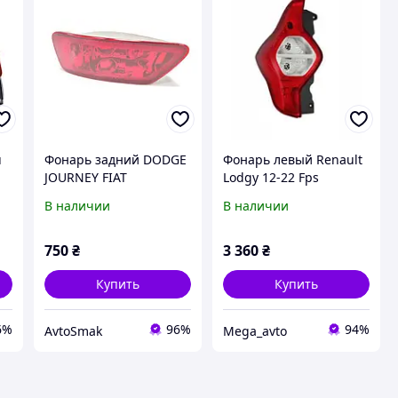
u
Фонарь задний DODGE
Фонарь левый Renault
JOURNEY FIAT
Lodgy 12-22 Fps
FREEMONT JEEP
В наличии
В наличии
COMPASS, GRAND
CHEROKEE FP 3806 F5-P,
57010717AC
750
₴
3 360
₴
Купить
Купить
6%
96%
94%
AvtoSmak
Mega_avto