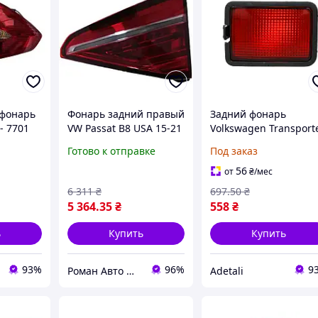
 фонарь
Фонарь задний правый
Задний фонарь
- 7701
VW Passat B8 USA 15-21
Volkswagen Transport
внутренний (Китай) FP
T4 1990-2003 лев=пра
Готово к отправке
Под заказ
7442 F4-P
(противотум.) в
бампере
56
от
₴
/мес
6 311
₴
697
.50
₴
5 364
.35
₴
558
₴
ь
Купить
Купить
93%
96%
9
Роман Авто Маркет
Adetali