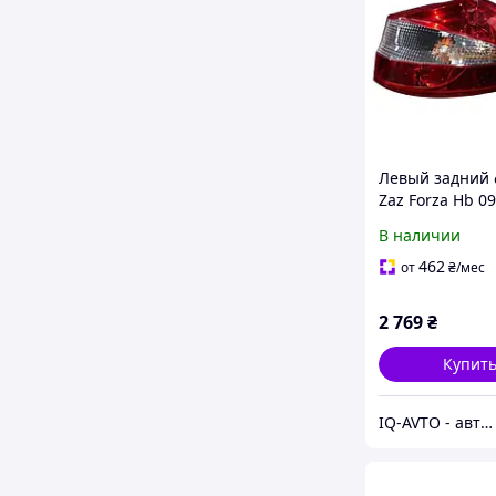
Левый задний
Zaz Forza Hb 09
F4-P
В наличии
462
от
₴
/мес
2 769
₴
Купит
IQ-AVTO - автозапчасти, автоаксессуары и автоэлектроника