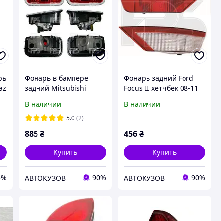
рь
Фонарь в бампере
Фонарь задний Ford
az
задний Mitsubishi
Focus II хетчбек 08-11
6
Lancer 9 '04-09 левый
правый (FPS) в
В наличии
В наличии
(FPS) противотуманный
бампере, зад. ход
с окуляром MN161677
1505706
5.0
(2)
FP 4805
885
₴
456
₴
Купить
Купить
3%
90%
90%
АВТОКУЗОВ
АВТОКУЗОВ