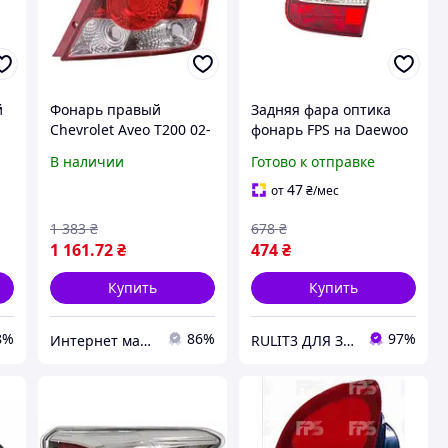
й
Фонарь правый
Задняя фара оптика
Chevrolet Aveo T200 02-
фонарь FPS на Daewoo
8,
08 Fps HB
Lanos правый
В наличии
Готово к отправке
внутренний 96- Дэу
Ланос
47
от
₴
/мес
1 383
₴
678
₴
1 161
.72
₴
474
₴
Купить
Купить
8%
86%
97%
Интернет магазин "КУЗОВ-ЦЕНТР"
RULIT3 ДЛЯ ЗАХИСНИКІВ ЗНИЖКИ!