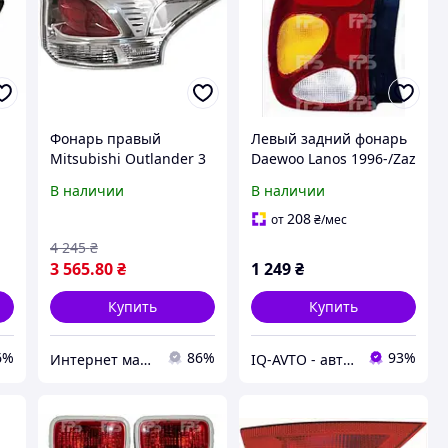
Фонарь правый
Левый задний фонарь
Mitsubishi Outlander 3
Daewoo Lanos 1996-/Zaz
12-15 Fps кроме XL,
Sens 2002-
В наличии
В наличии
боковая вставка белая
вертикальный,
желт.поворотн 1106 F3-
208
от
₴
/мес
P
4 245
₴
3 565
.80
₴
1 249
₴
Купить
Купить
6%
86%
93%
Интернет магазин "КУЗОВ-ЦЕНТР"
IQ-AVTO - автозапчасти, автоаксессуары и автоэлектроника