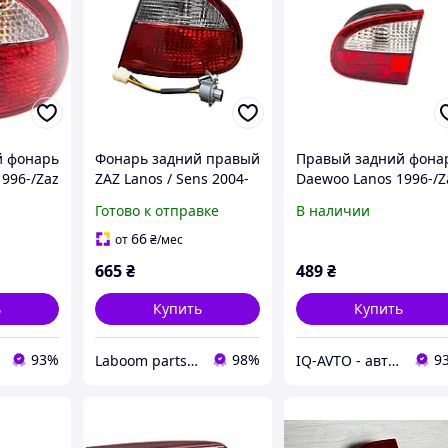
й фонарь
Фонарь задний правый
Правый задний фона
996-/Zaz
ZAZ Lanos / Sens 2004-
Daewoo Lanos 1996-/Z
шн. 1106
2017 (седан) (T100) (FP
Sens 2002- внутр. 110
Готово к отправке
В наличии
1106 FZ4-P)
FV6-P
66
от
₴
/мес
665
₴
489
₴
ь
Купить
Купить
93%
98%
9
Laboom parts 24/7
IQ-AVTO - автозапчасти, автоаксессуары и автоэлектроника