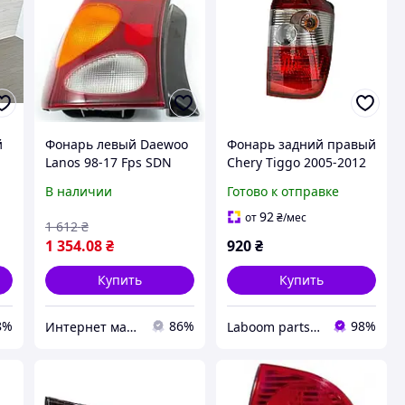
й
Фонарь левый Daewoo
Фонарь задний правый
Lanos 98-17 Fps SDN
Chery Tiggo 2005-2012
T150 с П/ТУФ
(T11) (FP 1501 F2-P)
В наличии
Готово к отправке
(T113773020)
92
от
₴
/мес
1 612
₴
1 354
.08
₴
920
₴
Купить
Купить
8%
86%
98%
Интернет магазин "КУЗОВ-ЦЕНТР"
Laboom parts 24/7