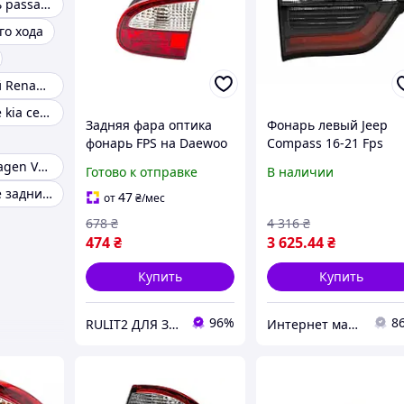
Задний фонарь passat b5
го хода
Фонарь задний Renault KANGOO
Фонари задние kia ceed
Задняя фара оптика
Фонарь левый Jeep
фонарь FPS на Daewoo
Compass 16-21 Fps
Lanos правый
внутренний
Тюнинг Volkswagen VW Jetta 6
Готово к отправке
В наличии
внутренний 96- Дэу
Chevrolet Cruze задние фонари
Ланос 2
47
от
₴
/мес
678
₴
4 316
₴
474
₴
3 625
.44
₴
Купить
Купить
96%
8
RULIT2 ДЛЯ ЗАХИСНИКІВ ЗНИЖКИ!
Интернет магазин "КУЗОВ-ЦЕНТР"