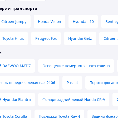
ерии транспорта
Citroen Jumpy
Honda Vision
Hyundai i10
Bentle
Toyota Hilux
Peugeot Fox
Hyundai Getz
Citroen
е
й DAEWOO MATIZ
Освещение номерного знака калина
верь передняя левая ваз-2106
Passat
Пороги для авт
 Hyundai Elantra
Фонарь задний левый Honda CR-V
 Toyota Corolla
Подножки Toyota Rav 4
Задний фонар