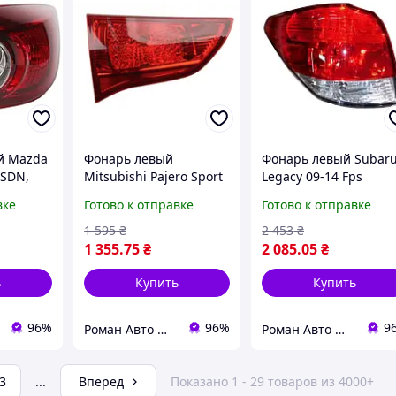
й Mazda
Фонарь левый
Фонарь левый Subar
 SDN,
Mitsubishi Pajero Sport
Legacy 09-14 Fps
патрона
2 09-15 Fps внутренний
внешний WAGON
вке
Готово к отправке
Готово к отправке
1 595
₴
2 453
₴
1 355
.75
₴
2 085
.05
₴
ь
Купить
Купить
96%
96%
9
Роман Авто Маркет
Роман Авто Маркет
3
...
Вперед
Показано 1 - 29 товаров из 4000+