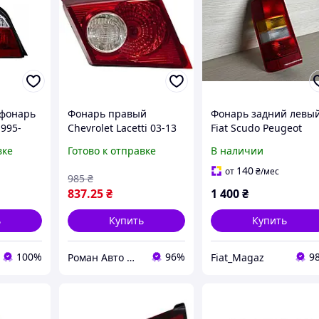
 фонарь
Фонарь правый
Фонарь задний левы
995-
Chevrolet Lacetti 03-13
Fiat Scudo Peugeot
р.
Fps HB, внутренний
Expert Citroen Jumpy
вке
Готово к отправке
В наличии
3-P
(1994-2006р.)
9790384880 6350E6
140
от
₴
/мес
985
₴
6350.E6
837
.25
₴
1 400
₴
ь
Купить
Купить
100%
96%
9
Роман Авто Маркет
Fiat_Magaz