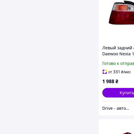
Левый задний
Daewoo Nexia 1
2008 бело-проз
Готово к отпра
вставка 1105 F
331
от
₴
/мес
1 988
₴
Купит
Drive - автоаксессуари для твого авто.