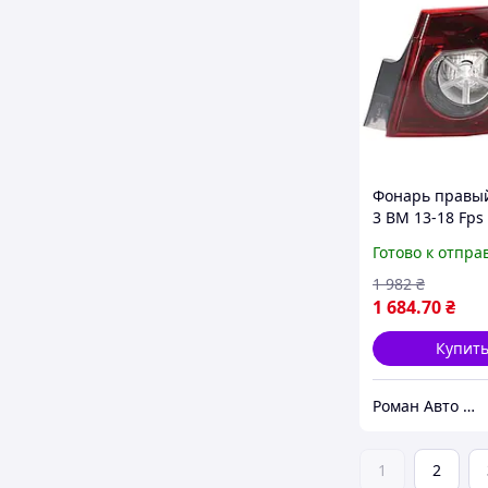
Фонарь правы
3 BM 13-18 Fps
внешний, без 
Готово к отпра
1 982
₴
1 684
.70
₴
Купит
Роман Авто Маркет
1
2