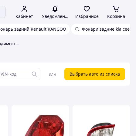
Кабинет
Уведомления
Избранное
Корзина
онарь задний Renault KANGOO
Фонари задние kia ceed
Задние фонари, фонари видимости Fps
Выбрать авто из списка
или