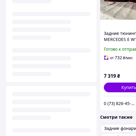
Задние тюнинг
MERCEDES Е W
CABRIO, SEDAN
Готово к отпра
(01.1985-06.199
732
от
₴
/мес
7 319
₴
Купит
0 (73) 826-45-66
Смотри также