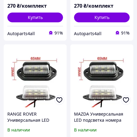
номерного знаку диодная
номерного знаку диодная
270
₴/комплект
270
₴/комплект
Купить
Купить
91%
91%
Autoparts4all
Autoparts4all
RANGE ROVER
MAZDA Универсальная
Универсальная LED
LED подсветка номера
подсветка номера
комплект 2 шт.
В наличии
В наличии
комплект 2 шт.
светодиодная фонарь