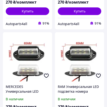
светодиодная фонарь
номерного знаку диодная
270
₴/комплект
270
₴/комплект
номерного знаку диодная
Купить
Купить
91%
91%
Autoparts4all
Autoparts4all
MERCEDES
RAM Универсальная LED
Универсальная LED
подсветка номера
подсветка номера
комплект 2 шт.
В наличии
В наличии
комплект 2 шт.
светодиодная фонарь
светодиодная фонарь
номерного знаку диодная
270
₴/комплект
270
₴/комплект