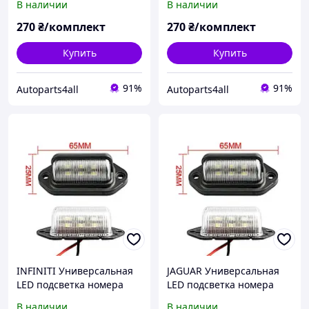
В наличии
В наличии
светодиодная фонарь
светодиодная фонарь
номерного знаку диодная
номерного знаку диодная
270
₴/комплект
270
₴/комплект
Купить
Купить
91%
91%
Autoparts4all
Autoparts4all
INFINITI Универсальная
JAGUAR Универсальная
LED подсветка номера
LED подсветка номера
комплект 2 шт.
комплект 2 шт.
В наличии
В наличии