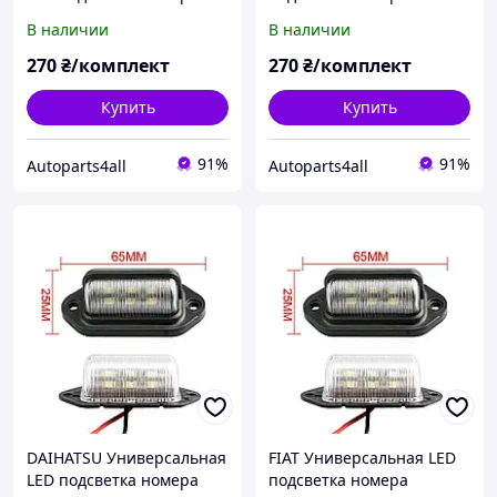
комплект 2 шт.
комплект 2 шт.
В наличии
В наличии
светодиодная фонарь
светодиодная фонарь
номерного знаку диодная
номерного знаку диодная
270
₴/комплект
270
₴/комплект
Купить
Купить
91%
91%
Autoparts4all
Autoparts4all
DAIHATSU Универсальная
FIAT Универсальная LED
LED подсветка номера
подсветка номера