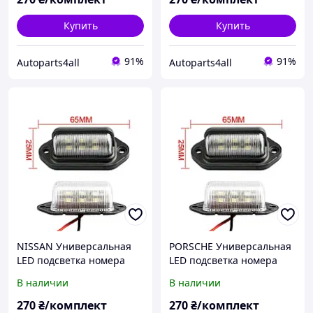
номерного знаку диодная
Купить
Купить
91%
91%
Autoparts4all
Autoparts4all
NISSAN Универсальная
PORSCHE Универсальная
LED подсветка номера
LED подсветка номера
комплект 2 шт.
комплект 2 шт.
В наличии
В наличии
светодиодная фонарь
светодиодная фонарь
номерного знаку диодная
номерного знаку диодная
270
₴/комплект
270
₴/комплект