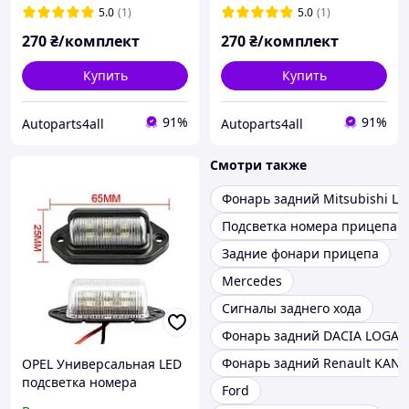
номерного знаку диодная
номерного знаку диодная
5.0
(1)
5.0
(1)
270
₴/комплект
270
₴/комплект
Купить
Купить
91%
91%
Autoparts4all
Autoparts4all
Смотри также
Фонарь задний Mitsubishi L2
Подсветка номера прицепа
Задние фонари прицепа
Mercedes
Сигналы заднего хода
Фонарь задний DACIA LOGAN
Фонарь задний Renault KAN
OPEL Универсальная LED
подсветка номера
Ford
комплект 2 шт.