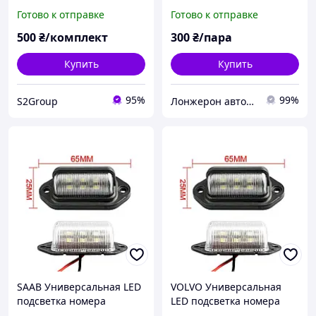
комплект 2 шт.
комплект 2 шт.
Готово к отправке
Готово к отправке
светодиодная фонарь
светодиодная фонарь
номерного знаку диодная
номерного знаку диодная
500
₴/комплект
300
₴/пара
Купить
Купить
95%
99%
S2Group
Лонжерон автомагазин
SAAB Универсальная LED
VOLVO Универсальная
подсветка номера
LED подсветка номера
комплект 2 шт.
комплект 2 шт.