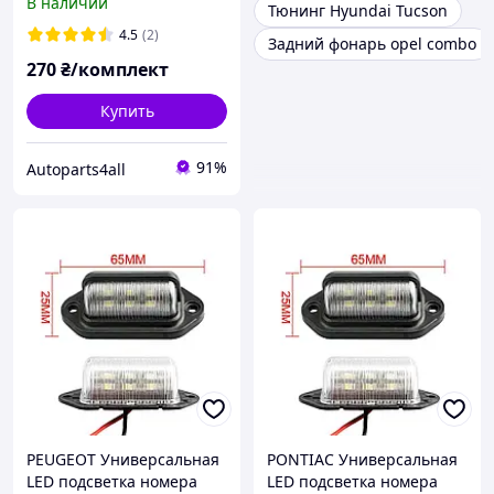
В наличии
Тюнинг Hyundai Tucson
светодиодная фонарь
номерного знаку диодная
4.5
(2)
Задний фонарь opel combo
270
₴/комплект
Купить
91%
Autoparts4all
PEUGEOT Универсальная
PONTIAC Универсальная
LED подсветка номера
LED подсветка номера