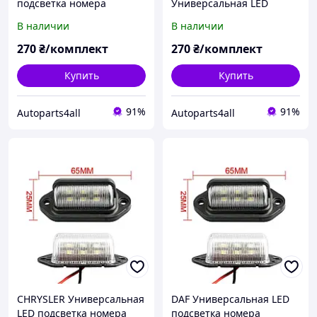
подсветка номера
Универсальная LED
комплект 2 шт.
подсветка номера
В наличии
В наличии
светодиодная фонарь
комплект 2 шт.
номерного знаку диодная
светодиодная фонарь
270
₴/комплект
270
₴/комплект
номерного знаку диодная
Купить
Купить
91%
91%
Autoparts4all
Autoparts4all
CHRYSLER Универсальная
DAF Универсальная LED
LED подсветка номера
подсветка номера