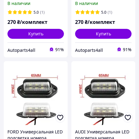
В наличии
В наличии
светодиодная фонарь
светодиодная фонарь
номерного знаку диодная
номерного знаку диодная
5.0
(1)
5.0
(1)
270
₴/комплект
270
₴/комплект
Купить
Купить
91%
91%
Autoparts4all
Autoparts4all
FORD Универсальная LED
AUDI Универсальная LED
подсветка номера
подсветка номера