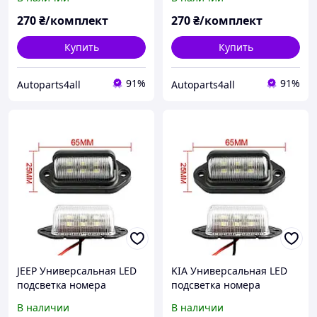
светодиодная фонарь
светодиодная фонарь
номерного знаку диодная
номерного знаку диодная
270
₴/комплект
270
₴/комплект
Купить
Купить
91%
91%
Autoparts4all
Autoparts4all
JEEP Универсальная LED
KIA Универсальная LED
подсветка номера
подсветка номера
комплект 2 шт.
комплект 2 шт.
В наличии
В наличии
светодиодная фонарь
светодиодная фонарь