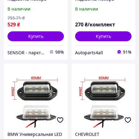
комплект 2 шт.
комплект 2 шт.
В наличии
В наличии
светодиодная фонарь
светодиодная фонарь
номерного знаку диодная
номерного знаку диодная
755
.71
₴
529
₴
270
₴/комплект
Купить
Купить
98%
91%
SENSOR - парктроники, ручки КПП, переключатели, автоаксессуары
Autoparts4all
BMW Универсальная LED
CHEVROLET