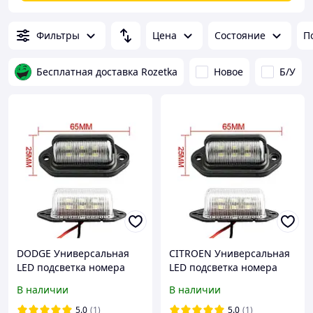
Фильтры
Цена
Состояние
П
Бесплатная доставка Rozetka
Новое
Б/У
DODGE Универсальная
CITROEN Универсальная
LED подсветка номера
LED подсветка номера
комплект 2 шт.
комплект 2 шт.
В наличии
В наличии
светодиодная фонарь
светодиодная фонарь
номерного знаку диодная
номерного знаку диодная
5.0
(1)
5.0
(1)