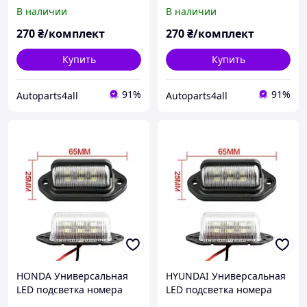
комплект 2 шт.
комплект 2 шт.
В наличии
В наличии
светодиодная фонарь
светодиодная фонарь
номерного знаку диодная
номерного знаку диодная
270
₴/комплект
270
₴/комплект
Купить
Купить
91%
91%
Autoparts4all
Autoparts4all
HONDA Универсальная
HYUNDAI Универсальная
LED подсветка номера
LED подсветка номера
комплект 2 шт.
комплект 2 шт.