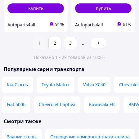
Купить
Купить
91%
91%
Autoparts4all
Autoparts4all
1
2
3
...
Показано 1 - 29 товаров из 1000+
Популярные серии транспорта
Kia Clarus
Toyota Matrix
Volvo XC40
Chevrolet
Fiat 500L
Chevrolet Captiva
Kawasaki ER
BMW
Смотри также
Задние стопы
Освещение номерного знака калина