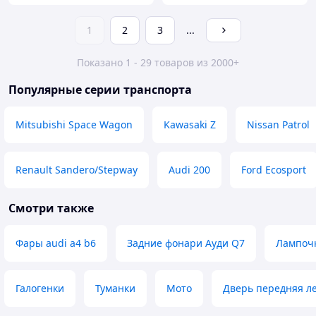
1
2
3
...
Показано 1 - 29 товаров из 2000+
Популярные серии транспорта
Mitsubishi Space Wagon
Kawasaki Z
Nissan Patrol
Renault Sandero/Stepway
Audi 200
Ford Ecosport
Смотри также
Фары audi a4 b6
Задние фонари Ауди Q7
Лампочк
Галогенки
Туманки
Мото
Дверь передняя ле