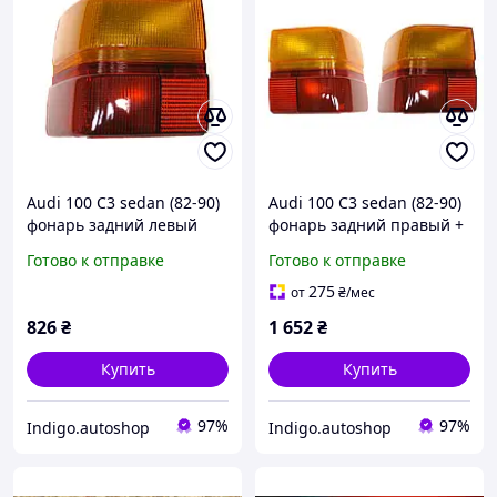
Audi 100 C3 sedan (82-90)
Audi 100 C3 sedan (82-90)
фонарь задний левый
фонарь задний правый +
ауди седан
левый ауди седан
Готово к отправке
Готово к отправке
275
от
₴
/мес
826
₴
1 652
₴
Купить
Купить
97%
97%
Indigo.autoshop
Indigo.autoshop