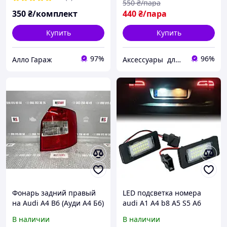
550
₴/пара
смена 7 цветов RGB
350
₴/комплект
440
₴/пара
Купить
Купить
97%
96%
Алло Гараж
Аксессуары для авто .Колпачки , наклейки , заглушки , эмблемы ,знаки для всех марок авто !
Фонарь задний правый
LED подсветка номера
на Audi A4 B6 (Ауди А4 Б6)
audi A1 A4 b8 A5 S5 A6
2000-20041334882E
С7S6 A7 Q5 TT
В наличии
В наличии