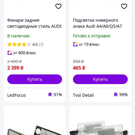
Фонари задние
Подсветка номерного
светодиодные стиль AUDI
знака Audi A4/A6/Q5/A7
ВАЗ 2108, 2109, 21099,
8T0943021 7PP943021
В наличии
Готово к отправке
2113, 2114 2115
19
4.0
(7)
от
₴
/мес
400
от
₴
/мес
2 499
₴
558
₴
2 399
₴
465
₴
Купить
Купить
91%
99%
LedFocus
Tvoi Detali