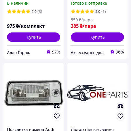
В наличии
Готово к отправке
доп стоп центральний
8E0943021B фонарь
8E9945097
подсветки номера 2
5.0
(3)
5.0
(1)
штуки
550
₴/пара
975
₴/комплект
385
₴/пара
Купить
Купить
97%
96%
Алло Гараж
Аксессуары для авто .Колпачки , наклейки , заглушки , эмблемы ,знаки для всех марок авто !
Подсветка номера Audi
Ліхтар підсвічування