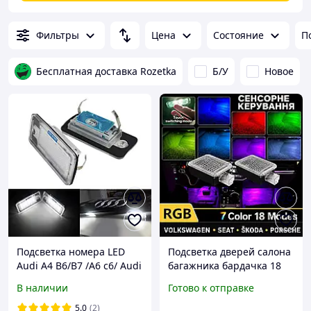
Фильтры
Цена
Состояние
П
Бесплатная доставка Rozetka
Б/У
Новое
Подсветка номера LED
Подсветка дверей салона
Audi A4 B6/B7 /A6 c6/ Audi
багажника бардачка 18
Q7/A3 8e0807430B
режимов для Audi
В наличии
Готово к отправке
8e0807430A
Porsche Volkswagen Seat
Skoda 2 штуки сенсорная
5.0
(2)