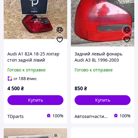
Audi A1 82A 18-25 ліхтар
Задний левый фонарь
стоп задній лівий
Audi A3 8L 1996-2003
82A945069A
Готово к отправке
Готово к отправке
188
от
₴
/мес
4 500
₴
850
₴
Купить
Купить
100%
100%
TDparts
Автозапчастини м. Суми