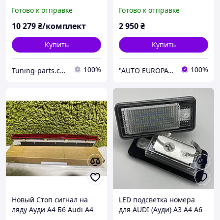
тонированные диодные
оригинал Audi A3 8P 2003
Готово к отправке
Готово к отправке
(ЦЕНА ЗА ПАРУ)
2012 кузов 8P4945095G
10 279
₴/комплект
2 950
₴
Купить
Купить
100%
100%
Tuning-parts.com.ua
"AUTO EUROPA" — автозапчасти из Италии для Renault, Peugeot, Fiat, Citroën
Новый Стоп сигнал на
LED подсветка номера
ляду Ауди А4 Б6 Audi A4
для AUDI (Ауди) A3 A4 A6
B6 2000-2005 уніиверсал
A8 Q7 8E0807430A