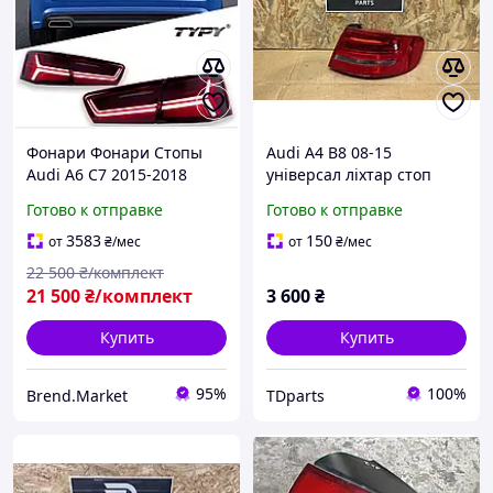
Фонари Фонари Стопы
Audi A4 B8 08-15
Audi A6 C7 2015-2018
універсал ліхтар стоп
комплект
задній правий 8K9945096
Готово к отправке
Готово к отправке
3583
150
от
₴
/мес
от
₴
/мес
22 500
₴/комплект
21 500
₴/комплект
3 600
₴
Купить
Купить
95%
100%
Brend.Market
TDparts