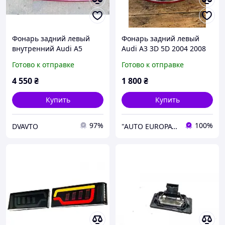
Фонарь задний левый
Фонарь задний левый
внутренний Audi A5
Audi A3 3D 5D 2004 2008
8T0945093C
задняя оптика стоп
Готово к отправке
Готово к отправке
сигнал поворот габарит
без ламп
4 550
₴
1 800
₴
Купить
Купить
97%
100%
DVAVTO
"AUTO EUROPA" — автозапчасти из Италии для Renault, Peugeot, Fiat, Citroën