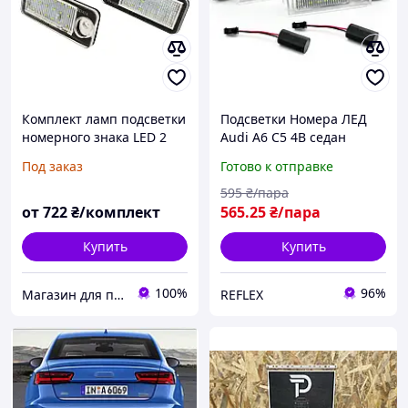
Комплект ламп подсветки
Подсветки Номера ЛЕД
номерного знака LED 2
Audi A6 C5 4B седан
шт. Audi A6 C5 комби
(1997-2005)
Под заказ
Готово к отправке
595
₴/пара
от
722
₴/комплект
565
.25
₴/пара
Купить
Купить
100%
96%
Магазин для профессионалов
REFLEX