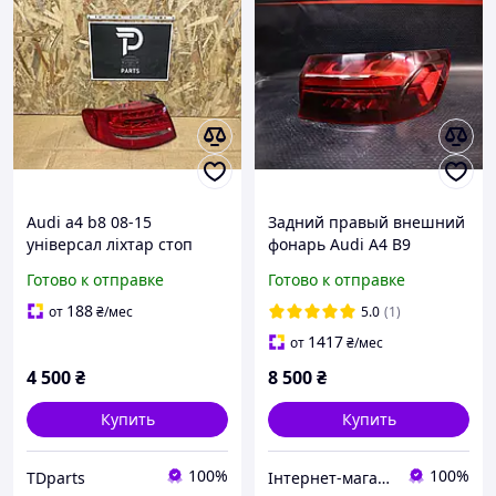
Audi a4 b8 08-15
Задний правый внешний
універсал ліхтар стоп
фонарь Audi A4 B9
ледовий задній лівий
рестайлинг (2019-2023)
Готово к отправке
Готово к отправке
8K9945095B
Оригинал Европа
8W5945092AС
188
от
₴
/мес
5.0
(1)
1417
от
₴
/мес
4 500
₴
8 500
₴
Купить
Купить
100%
100%
TDparts
Інтернет-магазин HB-UA