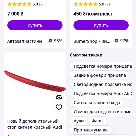
5.0
(2)
5.0
(2)
7 000
₴
450
₴/комплект
Купить
Купить
93%
97%
Автозапчастини
BumerShop - интернет магазин автоаксессуаров для автомобилей bmw , mercedes, audi
Смотри также
Подсветка номера прицепа
Задние фонари прицепа
Светодиодная подсветка ном
Подсветка номера Audi A6 C5
Сигналы заднего хода
Лампы для подсветки номер
Ауди
Фары
Новый дополнительный
стоп сигнал красный Audi
Противотуманка
TT MK2 2006-2014 Стоп