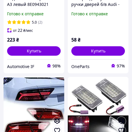
A3 левый 8E0943021
ручки дверей б/в Audi -
8E0807430A 8E0943021B
4D0919063A
Готово к отправке
Готово к отправке
5.0
(2)
22
от
₴
/мес
223
₴
58
₴
Купить
Купить
98%
97%
Automotive IF
OneParts