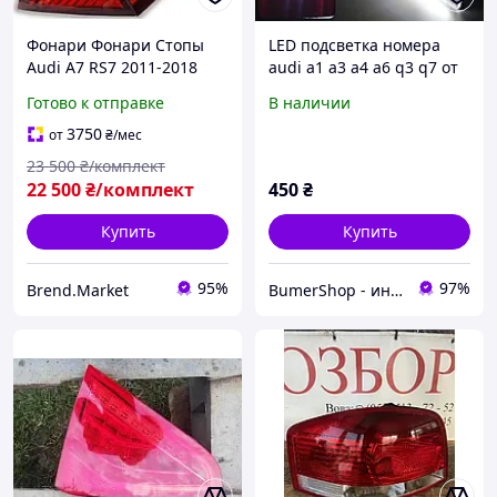
Фонари Фонари Стопы
LED подсветка номера
Audi A7 RS7 2011-2018
audi a1 a3 a4 a6 q3 q7 от
комплект
2016
Готово к отправке
В наличии
3750
от
₴
/мес
23 500
₴/комплект
22 500
₴/комплект
450
₴
Купить
Купить
95%
97%
Brend.Market
BumerShop - интернет магазин автоаксессуаров для автомобилей bmw , mercedes, audi