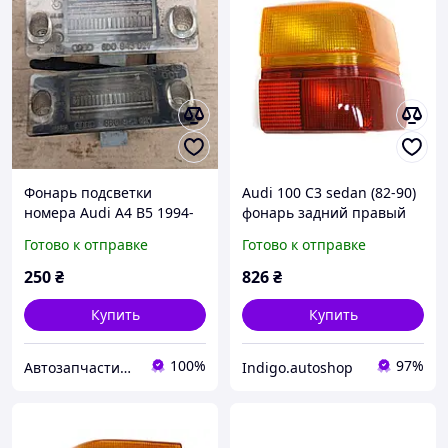
Фонарь подсветки
Audi 100 C3 sedan (82-90)
номера Audi A4 B5 1994-
фонарь задний правый
2001 8D0943021
ауди седан
Готово к отправке
Готово к отправке
250
₴
826
₴
Купить
Купить
100%
97%
Автозапчастини м. Суми
Indigo.autoshop