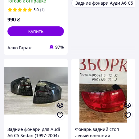
Готово к отправке
Задние фонари Ауди A6 C5
сигнал дополнительный
Ауди ТТ 8J0945097
5.0
(1)
990
₴
Купить
97%
Алло Гараж
Задние фонари для Audi
Фонарь задний стоп
A6 C5 Sedan (1997-2004)
левый внешний