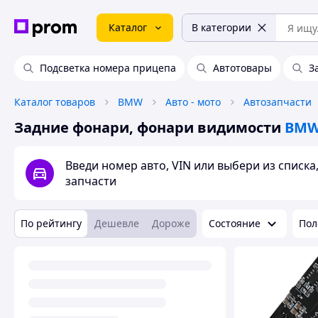
Каталог
В категории
Подсветка номера прицепа
Автотовары
З
Каталог товаров
BMW
Авто - мото
Автозапчасти
Задние фонари, фонари видимости
BM
Введи номер авто, VIN или выбери из списк
запчасти
По рейтингу
Дешевле
Дороже
Состояние
Пол