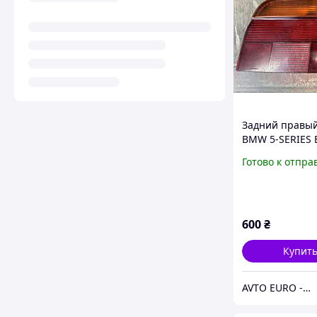
Задний правы
BMW 5-SERIES E
007 240-02)
Готово к отпра
600
₴
Купит
AVTO EURO - запчастини та автомобільні товари