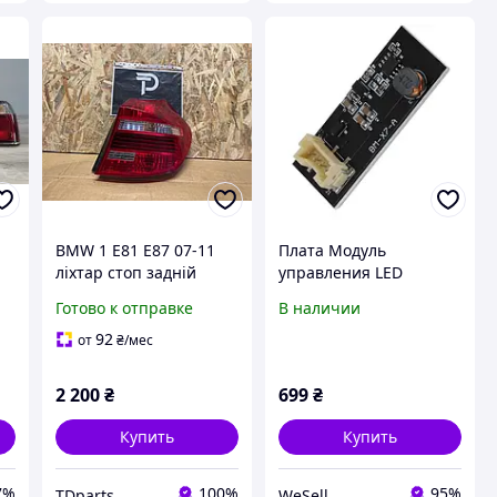
BMW 1 E81 E87 07-11
Плата Модуль
ліхтар стоп задній
управления LED
правий 7164956
задними фонарями
Готово к отправке
В наличии
BMW X3 F25 (2010 2017)
| OE B003809.2
92
от
₴
/мес
2 200
₴
699
₴
Купить
Купить
7%
100%
95%
TDparts
WeSell