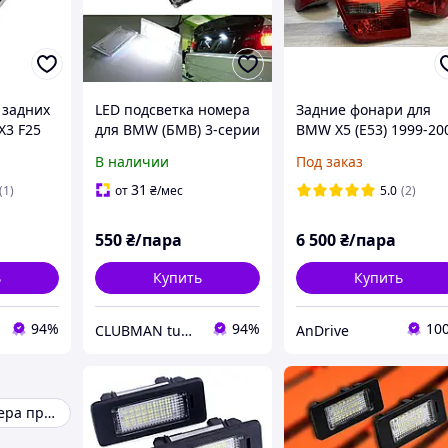
 задних
LED подсветка номера
Задние фонари для
X3 F25
для BMW (БМВ) 3-серии
BMW X5 (E53) 1999-20
17217313
E46 sedan / touring
RED-SMOKE (ЦЕНА ЗА
В наличии
Под заказ
1997-2006
ПАРУ)
31
(1)
от
₴
/мес
5.0
(2)
550
₴/пара
6 500
₴/пара
ь
Купить
Купить
94%
94%
10
CLUBMAN tuning and auto accessories
AnDrive
Подсветка номера прицепа