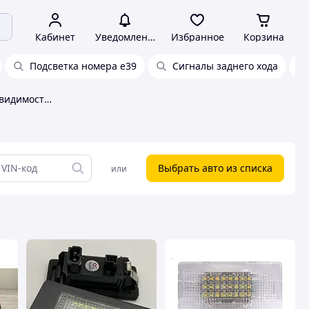
Кабинет
Уведомления
Избранное
Корзина
Подсветка номера е39
Сигналы заднего хода
Задние фонари, фонари видимости BMW
Выбрать авто из списка
или