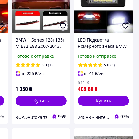
а
BMW 1 Series 128i 135i
LED Подсветка
1
M E82 E88 2007-2013.
номерного знака BMW
91
Стоп сигнал в крышку
E39 E60 E61 E90 E91 E70
Готово к отправке
Готово к отправке
16
багажника
E 71 E81. Штатная
подсветка номера
5.0
(1)
5.0
(1)
225
41
от
₴
/мес
от
₴
/мес
511
₴
1 350
₴
408
.80
₴
Купить
Купить
9%
95%
97%
ROADAutoParts
24CAR - интернет магазин запчастей и аксессуаров