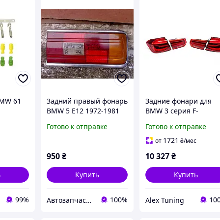
BMW 61
Задний правый фонарь
Задние фонари для
BMW 5 E12 1972-1981
BMW 3 серия F-
220660020300 BMW
30/31/34 2012-2019 го
Готово к отправке
Готово к отправке
1361512
(dd81464)
1721
от
₴
/мес
950
₴
10 327
₴
ь
Купить
Купить
99%
100%
10
Автозапчастини м. Суми
Alex Tuning