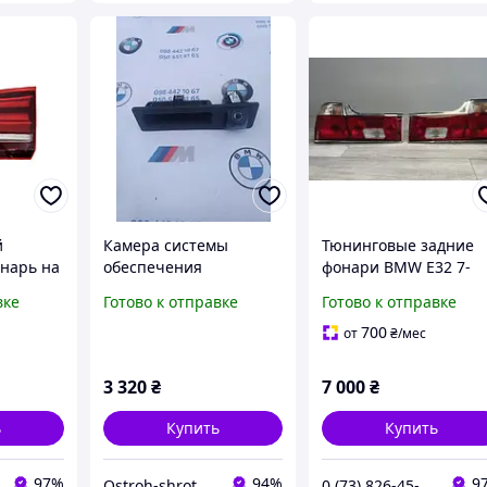
й
Камера системы
Тюнинговые задние
нарь на
обеспечения
фонари BMW E32 7-
13-2018
видимости BMW X3 F25
серии
вке
Готово к отправке
Готово к отправке
11-17 66539240351
700
от
₴
/мес
3 320
₴
7 000
₴
ь
Купить
Купить
97%
94%
9
Ostroh-shrot
0 (73) 826-45-66