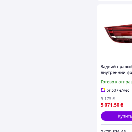
Задний правы
внутренний фо
BMW X5 F15 20
Готово к отпра
год
507
от
₴
/мес
5 175
₴
5 071
.50
₴
Купит
0 (73) 826-45-66