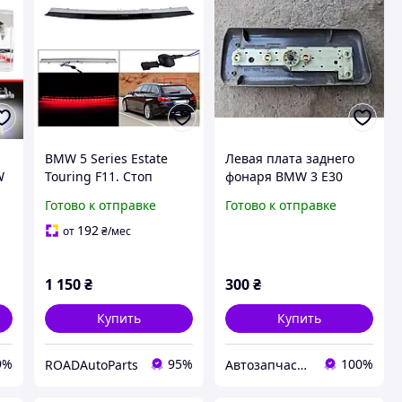
BMW 5 Series Estate
Левая плата заднего
W
Touring F11. Стоп
фонаря BMW 3 E30
сигнал в крышку
1982-1993 1380863
Готово к отправке
Готово к отправке
багажника BMW 5
185043
Series Estate Touring
192
от
₴
/мес
F11
1 150
₴
300
₴
Купить
Купить
9%
95%
100%
ROADAutoParts
Автозапчастини м. Суми