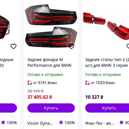
иодные
Задние фонари M
Задние стопы тип-2 (
20
Performance для BMW
шт) для BMW 3 серия 
241541 /
F30
30/31/34 2012-2019 гг
Готово к отправке
Готово к отправке
ED,
3741
1033
от
₴
/мес
от
₴
/мес
38 169
₴
37 405
.62
₴
10 327
₴
ь
Купить
Купить
100%
100%
9
Vision Dynamics
Фокс-Тех - автотюнинг