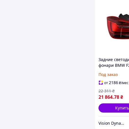
Задние светод
фонари BMW F
комплект 63217
Под заказ
63217241542 (L
оригинал)
2186
от
₴
/мес
22 311
₴
21 864
.78
₴
Купит
Vision Dynamics