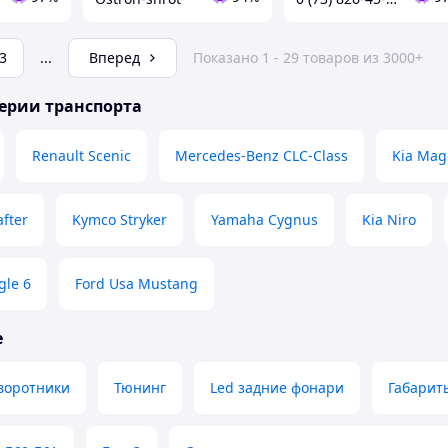
3
...
Вперед
Показано 1 - 29 товаров из 3000+
ерии транспорта
Renault Scenic
Mercedes-Benz CLC-Class
Kia Mag
fter
Kymco Stryker
Yamaha Cygnus
Kia Niro
gle 6
Ford Usa Mustang
е
воротники
Тюнинг
Led задние фонари
Габарит