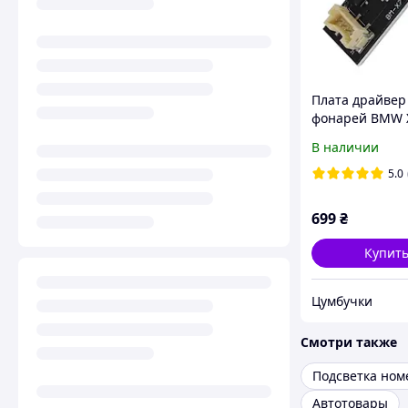
Плата драйвер
фонарей BMW 
b003809.2 632
В наличии
5.0
699
₴
Купит
Цумбучки
Смотри также
Автотовары