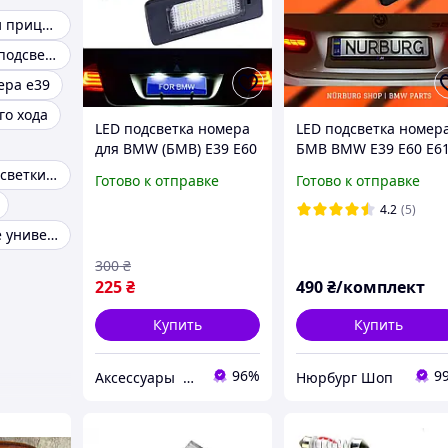
Задние фонари прицепа
Светодиодная подсветка номера
ера е39
го хода
LED подсветка номера
LED подсветка номер
для BMW (БМВ) Е39 Е60
БМВ BMW Е39 Е60 Е6
Е70 Е71 Е90
Е70 Е71 Е82 Е84 Е90 Е
Лампы для подсветки номеров
Готово к отправке
Готово к отправке
Е92 Е93 F10 F11 F15 F
F25 F26 F30 F32 F34
4.2
(5)
Фонари задние универсальные
300
₴
225
₴
490
₴/комплект
Купить
Купить
96%
9
Аксессуары для авто .Колпачки , наклейки , заглушки , эмблемы ,знаки для всех марок авто !
Нюрбург Шоп