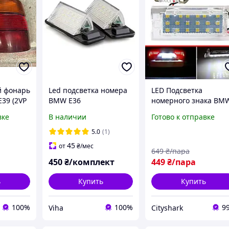
й фонарь
Led подсветка номера
LED Подсветка
39 (2VP
BMW E36
номерного знака BM
E53 E83 X5 X3 .
вке
В наличии
Готово к отправке
Штатная подсветка
номера
5.0
(1)
45
от
₴
/мес
649
₴/пара
450
₴/комплект
449
₴/пара
ь
Купить
Купить
100%
100%
9
Viha
Сityshark