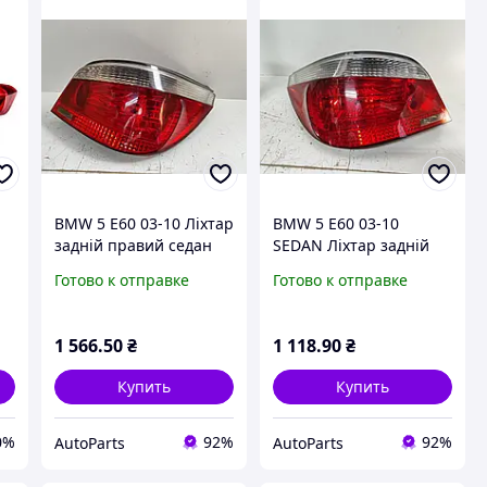
BMW 5 E60 03-10 Ліхтар
BMW 5 E60 03-10
задній правий седан
SEDAN Ліхтар задній
д
лівий
Готово к отправке
Готово к отправке
1 566
.50
₴
1 118
.90
₴
Купить
Купить
0%
92%
92%
AutoParts
AutoParts