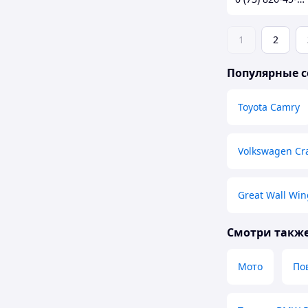
1
2
Популярные с
Toyota Camry
Volkswagen Cra
Great Wall Win
Смотри такж
Мото
По