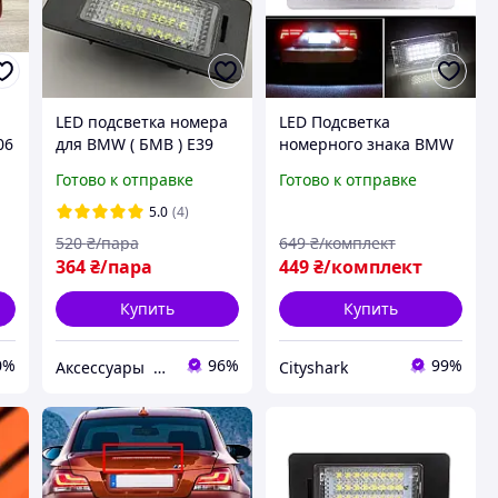
LED подсветка номера
LED Подсветка
06
для BMW ( БМВ ) Е39
номерного знака BMW
Е60 Е70 Е71 Е90 2
E36 E38 E60 E90 E87 F10
Готово к отправке
Готово к отправке
штуки
F20 F30. Штатная
подсветка номера
5.0
(4)
520
₴/пара
649
₴/комплект
364
₴/пара
449
₴/комплект
Купить
Купить
0%
96%
99%
Аксессуары для авто .Колпачки , наклейки , заглушки , эмблемы ,знаки для всех марок авто !
Сityshark