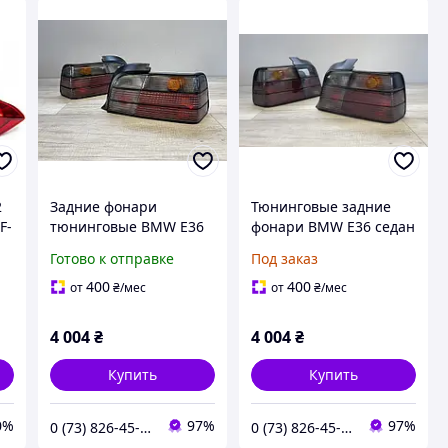
2
Задние фонари
Тюнинговые задние
F-
тюнинговые BMW E36
фонари BMW E36 седан
купе тонированные
тонированные
Готово к отправке
Под заказ
400
400
от
₴
/мес
от
₴
/мес
4 004
₴
4 004
₴
Купить
Купить
0%
97%
97%
0 (73) 826-45-66
0 (73) 826-45-66