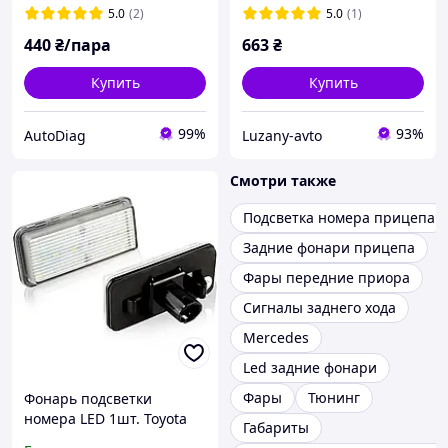
5.0
(2)
5.0
(1)
440
₴/пара
663
₴
Купить
Купить
99%
93%
AutoDiag
Luzany-avto
Смотри также
Подсветка номера прицепа
Задние фонари прицепа
Фары передние приора
Сигналы заднего хода
Mercedes
Led задние фонари
Фары
Тюнинг
Фонарь подсветки
номера LED 1шт. Toyota
Габариты
Land Cruiser 120 Land