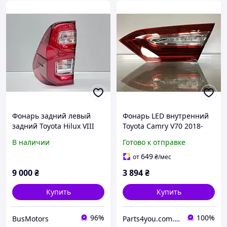
Фонарь задний левый
Фонарь LED внутренний
задний Toyota Hilux VIII
Toyota Camry V70 2018-
2016-2024 81560-0K430
2020 USA правый 81580-
В наличии
Готово к отправке
LED
06630 от OP Tuning
649
от
₴
/мес
9 000
₴
3 894
₴
Купить
Купить
96%
100%
BusMotors
Parts4you.com.ua - Запчасти на авто из США