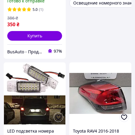
Готово к отправке
Освещение номерного знака
Cruiser 200 Prado 200,
Lexus LX470 GX470
5.0
(1)
386
₴
350
₴
Купить
97%
BusAuto - Продажа оригинальных запчастей к микроавтобусам и иномаркам
LED подсветка номера
Toyota RAV4 2016-2018