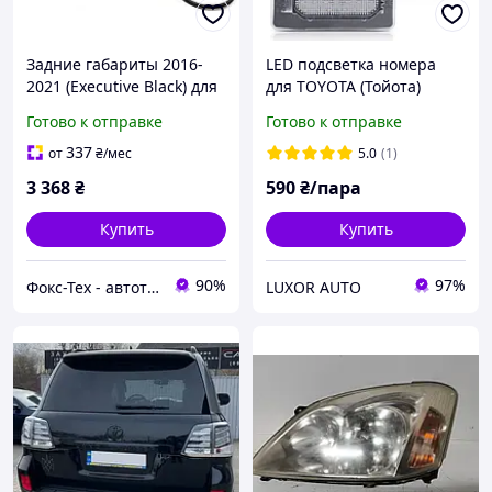
Задние габариты 2016-
LED подсветка номера
2021 (Executive Black) для
для TOYOTA (Тойота)
Toyota Land Cruiser 200
Corolla (E170) 2014-2019
Готово к отправке
Готово к отправке
2007-2021 гг
337
от
₴
/мес
5.0
(1)
3 368
₴
590
₴/пара
Купить
Купить
90%
97%
Фокс-Тех - автотюнинг
LUXOR AUTO