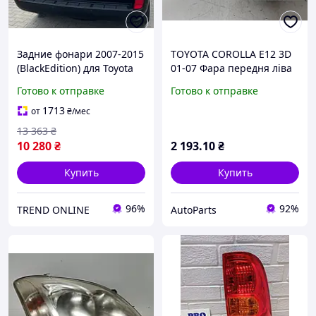
Задние фонари 2007-2015
TOYOTA COROLLA E12 3D
(BlackEdition) для Toyota
01-07 Фара передня ліва
Land Cruiser 200 2007-
Готово к отправке
Готово к отправке
2021 гг
1713
от
₴
/мес
13 363
₴
10 280
₴
2 193
.10
₴
Купить
Купить
96%
92%
TREND ONLINE
AutoParts