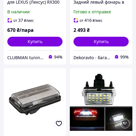
для LEXUS (Лексус) RX300
Задний левый фонарь в
(XU10) 1997-2003
левое крыло Новый
В наличии
Готово к отправке
Оригинал
37
416
от
₴
/мес
от
₴
/мес
670
₴/пара
2 493
₴
Купить
Купить
94%
99%
CLUBMAN tuning and auto accessories
Dekoravto - багажные системы, автотюнинг и аксессуары