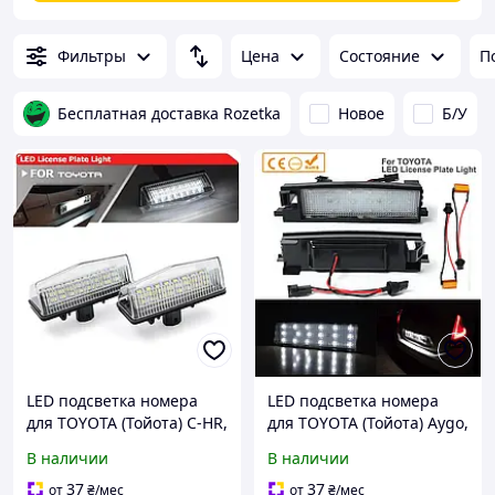
Фильтры
Цена
Состояние
П
Бесплатная доставка Rozetka
Новое
Б/У
LED подсветка номера
LED подсветка номера
для TOYOTA (Тойота) C-HR,
для TOYOTA (Тойота) Aygo,
RAV4, Venza, Prius, Matrix,
Auris, Avalon, Corolla, iQ,
В наличии
В наличии
Scion
RAV4, Yaris
37
37
от
₴
/мес
от
₴
/мес