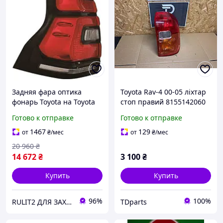
Задняя фара оптика
Toyota Rav-4 00-05 ліхтар
фонарь Toyota на Toyota
стоп правий 8155142060
Prado 150 LED левый 17-
Готово к отправке
Готово к отправке
Тойота Прадо 150
1467
129
от
₴
/мес
от
₴
/мес
20 960
₴
14 672
₴
3 100
₴
Купить
Купить
96%
100%
RULIT2 ДЛЯ ЗАХИСНИКІВ ЗНИЖКИ!
TDparts