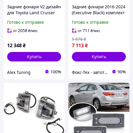
Задние фонари V2 дизайн
Задние фонари 2016-2024
для Toyota Land Cruiser
(Executive Black) комплект
200 2007-2021 гг
для Toyota Land Cruiser
Готово к отправке
Готово к отправке
200 2007-2021 гг
2058
711
от
₴
/мес
от
₴
/мес
9 878
₴
12 348
₴
7 113
₴
Купить
Купить
100%
90%
Alex Tuning
Фокс-Тех - автотюнинг