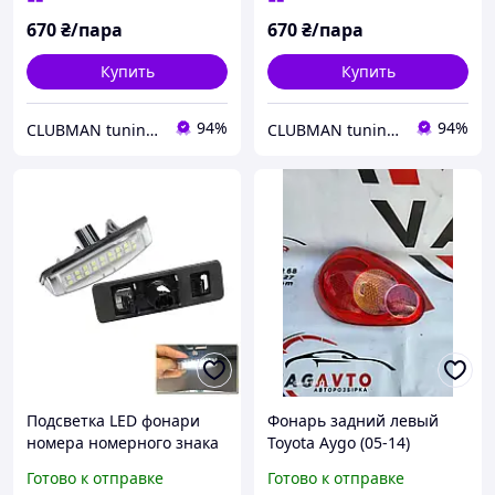
670
₴/пара
670
₴/пара
Купить
Купить
94%
94%
CLUBMAN tuning and auto accessories
CLUBMAN tuning and auto accessories
Подсветка LED фонари
Фонарь задний левый
номера номерного знака
Toyota Aygo (05-14)
Тойота Камри 40 Toyota
815600H020
Готово к отправке
Готово к отправке
Camry 40