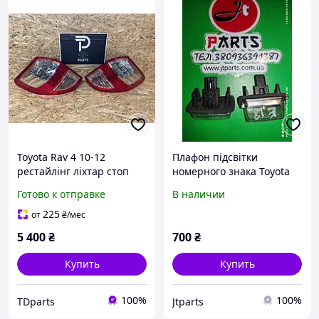
Toyota Rav 4 10-12
Плафон підсвітки
рестайлінг ліхтар стоп
номерного знака Toyota
правий або лівий
Corolla auris avensis
Готово к отправке
В наличии
ледовий
camry 8127002131
8127033081 81270-06031
225
от
₴
/мес
5 400
₴
700
₴
Купить
Купить
100%
100%
TDparts
Jtparts