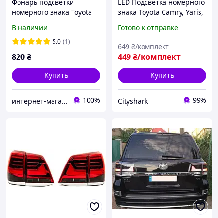
Фонарь подсветки
LED Подсветка номерного
номерного знака Toyota
знака Toyota Camry, Yaris,
Land Cruiser Prado
Prius, Corolla, Avensis.
В наличии
Готово к отправке
120/Land Cruiser
Штатная подсветка
200/Lexus GX470,
номера Тойота, комплект
5.0
(1)
649
₴/комплект
8127160332
2 шт.
820
₴
449
₴/комплект
Купить
Купить
100%
99%
интернет-магазин Автотюн
Сityshark