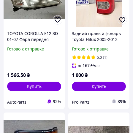
TOYOTA COROLLA E12 3D
Задний правый фонарь
01-07 Фара передня
Toyota Hilux 2005-2012
права
Задний правый стоп
Готово к отправке
Готово к отправке
сигнал Тойота Хайлюкс
81560-0K010
5.0
(1)
167
от
₴
/мес
1 566
.50
₴
1 000
₴
Купить
Купить
92%
89%
AutoParts
Pro Parts