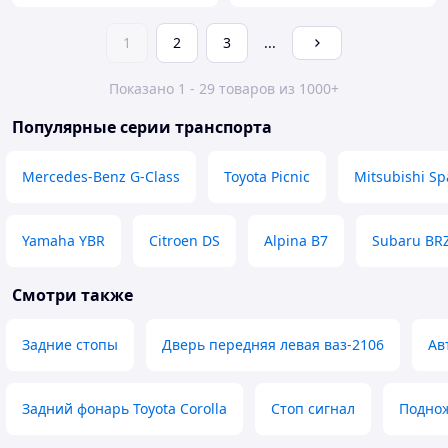
1
2
3
...
Показано 1 - 29 товаров из 1000+
Популярные серии транспорта
Mercedes-Benz G-Class
Toyota Picnic
Mitsubishi S
Yamaha YBR
Citroen DS
Alpina B7
Subaru BR
Смотри также
Задние стопы
Дверь передняя левая ваз-2106
Ав
Задний фонарь Toyota Corolla
Стоп сигнал
Поднож