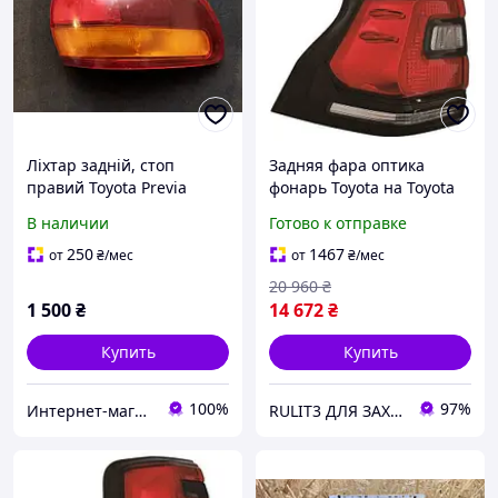
Ліхтар задній, стоп
Задняя фара оптика
правий Toyota Previa
фонарь Toyota на Toyota
(Estima) 1990-2000
Prado 150 LED левый 17-
В наличии
Готово к отправке
8155128061
Тойота Прадо 150 3
250
1467
от
₴
/мес
от
₴
/мес
20 960
₴
1 500
₴
14 672
₴
Купить
Купить
100%
97%
Интернет-магазин "Империя запчастей"
RULIT3 ДЛЯ ЗАХИСНИКІВ ЗНИЖКИ!