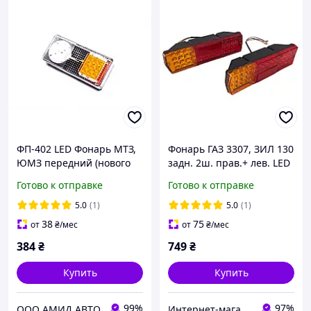
ФП-402 LED Фонарь МТЗ,
Фонарь ГАЗ 3307, ЗИЛ 130
ЮМЗ передний (нового
задн. 2ш. прав.+ лев. LED
образца) (Ф-402) LED <ДК>
12В 3716010/11-34
Готово к отправке
Готово к отправке
5.0
(1)
5.0
(1)
38
75
от
₴
/мес
от
₴
/мес
384
₴
749
₴
Купить
Купить
99%
97%
ООО АМИД АВТО
Интернет-магазин "KrazAuto"