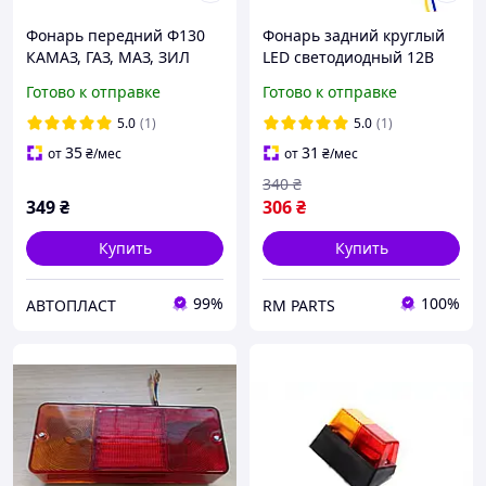
Фонарь передний Ф130
Фонарь задний круглый
КАМАЗ, ГАЗ, МАЗ, ЗИЛ
LED светодиодный 12В
желт./бел. (пласт. корп)
24В (габарит поворот
Готово к отправке
Готово к отправке
Ф130-01
стоп задний ход) ДК (DK-
3701) для прицепа
5.0
(1)
5.0
(1)
35
31
от
₴
/мес
от
₴
/мес
340
₴
349
₴
306
₴
Купить
Купить
99%
100%
АВТОПЛАСТ
RM PARTS