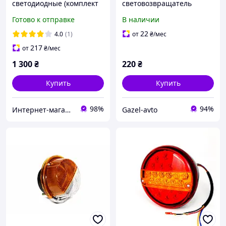
светодиодные (комплект
световозвращатель
2 штуки) производитель
(катафот) боковой,
Готово к отправке
В наличии
Дорожная карта, Харьков
оранжевый Богдан,
Эталон, Газель, Рута,
22
4.0
(1)
от
₴
/мес
Бизнес, Next
217
от
₴
/мес
1 300
₴
220
₴
Купить
Купить
98%
94%
Интернет-магазин автозапчастей
Gazel-avto