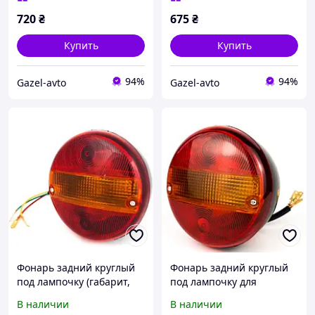
720
₴
675
₴
Купить
Купить
94%
94%
Gazel-avto
Gazel-avto
Фонарь задний круглый
Фонарь задний круглый
под лампочку (габарит,
под лампочку для
поворот, стоп) ДК (DK-
прицепа габарит поворот
В наличии
В наличии
3702) 371278443 для
стоп подсветка номера