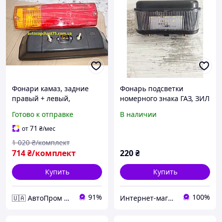
Фонари камаз, задние
Фонарь подсветки
правый + левый,
номерного знака ГАЗ, ЗИЛ
комплект 2 штуки
12В (LED)
Готово к отправке
В наличии
(Дорожная карта,
Харьков)
71
от
₴
/мес
1 020
₴/комплект
714
₴/комплект
220
₴
Купить
Купить
91%
100%
🇺🇦 АвтоПром 🇺🇦
Интернет-магазин Автозапчасти