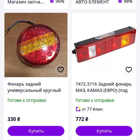
96%
98%
Магазин запчастей Едельвейс
АВТО-ЕЛЕМЕНТ
Фонарь задний
7472.3716 Задний фонарь
универсальный круглый
МАЗ, КАМАЗ (ЕВРО) (под
боковой штекер) (левый)
Готово к отправке
Готово к отправке
77
от
₴
/мес
330
₴
772
₴
Купить
Купить