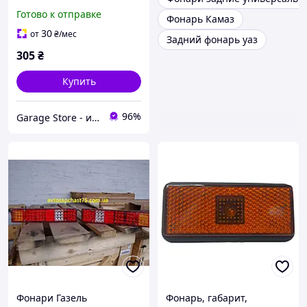
71.3716010/11-01 UA51
Готово к отправке
Фонарь Камаз
30
от
₴
/мес
Задний фонарь уаз
305
₴
Купить
96%
Garage Store - интернет магазин автозапчастей.
Фонари Газель
Фонарь, габарит,