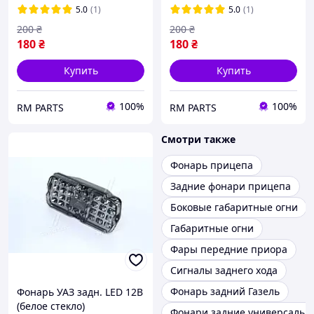
прицепа
ДК (DK-3702.01)
5.0
(1)
5.0
(1)
200
₴
200
₴
180
₴
180
₴
Купить
Купить
100%
100%
RM PARTS
RM PARTS
Смотри также
Фонарь прицепа
Задние фонари прицепа
Боковые габаритные огни
Габаритные огни
Фары передние приора
Сигналы заднего хода
Фонарь задний Газель
Фонарь УАЗ задн. LED 12В
(белое стекло)
Фонари задние универсальн