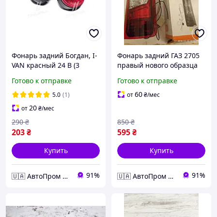
Фонарь задний Богдан, I-
Фонарь задний ГАЗ 2705
VAN красный 24 В (3
правый нового образца
контакта) 341.304.16.010
12В 7202.3776
Готово к отправке
Готово к отправке
UA58
60
5.0
(1)
от
₴
/мес
20
от
₴
/мес
290
₴
850
₴
203
₴
595
₴
Купить
Купить
91%
91%
🇺🇦 АвтоПром 🇺🇦
🇺🇦 АвтоПром 🇺🇦