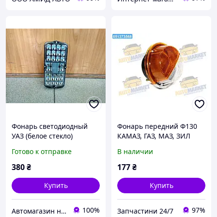
Фонарь светодиодный
Фонарь передний Ф130
УАЗ (белое стекло)
КАМАЗ, ГАЗ, МАЗ, ЗИЛ
желт./бел. (пласт. корп)
Готово к отправке
В наличии
Ф130-01 UA22
380
₴
177
₴
Купить
Купить
100%
97%
Автомагазин на Позняках
Запчастини 24/7