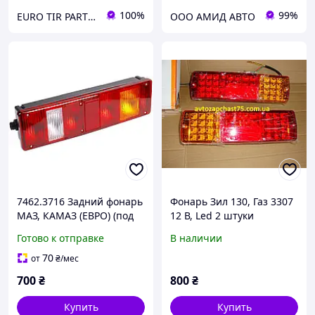
100%
99%
EURO TIR PARTS "etparts.com.ua"
ООО АМИД АВТО
7462.3716 Задний фонарь
Фонарь Зил 130, Газ 3307
МАЗ, КАМАЗ (ЕВРО) (под
12 В, Led 2 штуки
боковой штекер) (правый)
(левый+правый)
Готово к отправке
В наличии
Дорожная карта, Харьков
70
от
₴
/мес
700
₴
800
₴
Купить
Купить