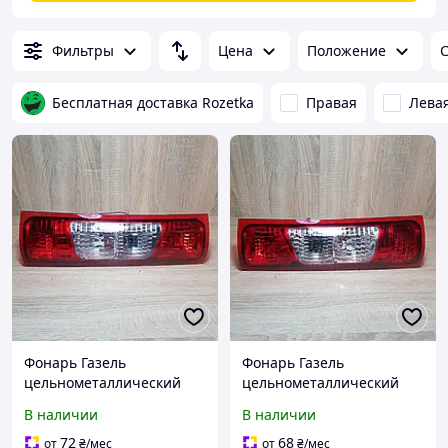
Фильтры
Цена
Положение
С
Бесплатная доставка Rozetka
Правая
Лева
Фонарь Газель
Фонарь Газель
цельнометаллический
цельнометаллический
задний левый
задний правый
В наличии
В наличии
72
68
от
₴
/мес
от
₴
/мес