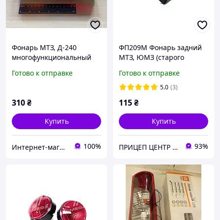
Фонарь МТЗ, Д-240
ФП209М Фонарь задний
многофункциональный
МТЗ, ЮМЗ (старого
ФП-401,задний (ДК)
образика) (пластик)
Готово к отправке
Готово к отправке
(левый/правый) LED <ДК>
5.0
(3)
310
₴
115
₴
Купить
Купить
100%
93%
Интернет-магазин Автозапчасти
ПРИЦЕП ЦЕНТР 24/7