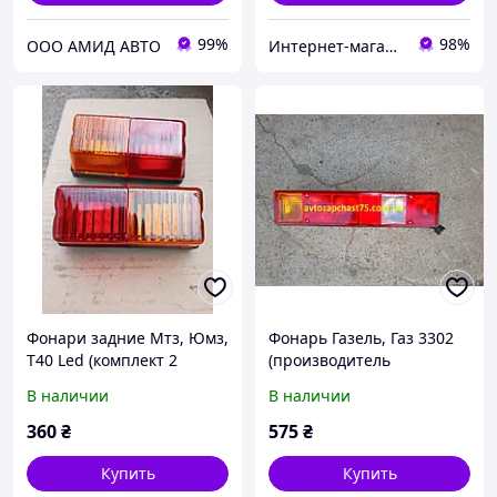
99%
98%
ООО АМИД АВТО
Интернет-магазин автозапчастей
Фонари задние Мтз, Юмз,
Фонарь Газель, Газ 3302
Т40 Led (комплект 2
(производитель
штуки) производитель
Дорожная карта, Харьков)
В наличии
В наличии
Дорожная карта, Харьков
360
₴
575
₴
Купить
Купить