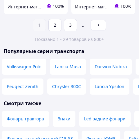
100%
100%
Интернет-магазин Автозапчасти
Интернет-магазин Автозапчасти
1
2
3
...
Показано 1 - 29 товаров из 800+
Популярные серии транспорта
Volkswagen Polo
Lancia Musa
Daewoo Nubira
Peugeot Zenith
Chrysler 300C
Lancia Ypsilon
Смотри также
Фонарь трактора
Знаки
Led задние фонари
Фонарь задний правый ГАЗ-53
Фонарь ЮМЗ
Габ