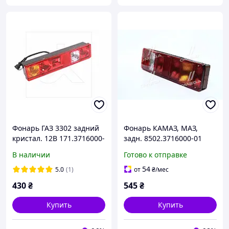
Фонарь ГАЗ 3302 задний
Фонарь КАМАЗ, МАЗ,
кристал. 12В 171.3716000-
задн. 8502.3716000-01
03
В наличии
Готово к отправке
54
5.0
(1)
от
₴
/мес
430
₴
545
₴
Купить
Купить