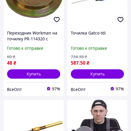
Переходник Workman на
Точилка Gatco tdi
точилку PR-114320 с
16.7мм на 32мм, адаптер
Готово к отправке
Готово к отправке
для точильного станка,
втулка для установки
60
₴
734
.38
₴
точильного круга
48
₴
587
.50
₴
Купить
Купить
97%
97%
ВсеОпт
ВсеОпт