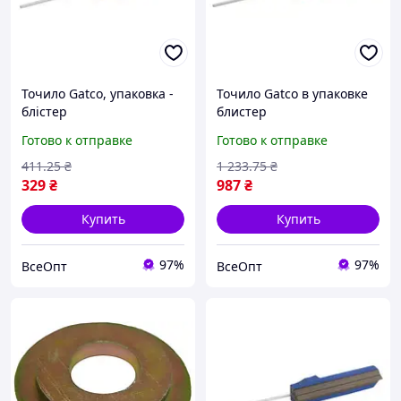
Точило Gatco, упаковка -
Точило Gatco в упаковке
блістер
блистер
Готово к отправке
Готово к отправке
411
.25
₴
1 233
.75
₴
329
₴
987
₴
Купить
Купить
97%
97%
ВсеОпт
ВсеОпт