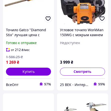
Точило Gatco "Diamond
Угловое точило WorkMan
Stix" лучшая цена с
150WG с мокрым камнем
быстрой доставкой по
Готово к отправке
Недоступен
Украине
212
от
₴
/мес
1 586
.25
₴
1 269
₴
3 999
₴
Купить
Смотреть
97%
99%
ВсеОпт
25 ВЕК - Интернет-Магазин: электрический, бензиновый, аккумуляторный инструмент и строительство.