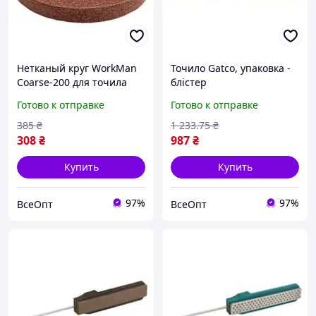
Нетканый круг WorkMan
Точило Gatco, упаковка -
Coarse-200 для точила
блістер
(P60-P80) 00000043798,
Готово к отправке
Готово к отправке
200 мм, для точильного
станка
385
₴
1 233
.75
₴
308
₴
987
₴
Купить
Купить
97%
97%
ВсеОпт
ВсеОпт