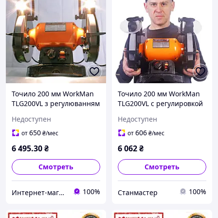
Точило 200 мм WorkMan
Точило 200 мм WorkMan
TLG200VL з регулюванням
TLG200VL с регулировкой
обертів
оборотов
Недоступен
Недоступен
650
606
от
₴
/мес
от
₴
/мес
6 495
.30
₴
6 062
₴
Смотреть
Смотреть
100%
100%
Интернет-магазин "COOL-TOOL"
Станмастер