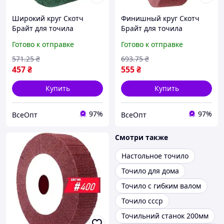
Широкий круг Скотч
Финишный круг Скотч
Брайт для точила
Брайт для точила
WorkMan Nylon-200х50
WorkMan Nylon-200х50
Готово к отправке
Готово к отправке
P180 00000054498, 32 мм,
P400 00000054499, 32 мм,
для точильного станка
шлифовальные круги
571
.25
₴
693
.75
₴
457
₴
555
₴
Купить
Купить
97%
97%
ВсеОпт
ВсеОпт
Смотри также
Настольное точило
Точило для дома
Точило с гибким валом
Точило ссср
Точильний станок 200мм