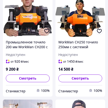
Промышленное точило
WorkMan CH250 точило
200 мм WorkMan CH200 с
250мм с системой
системой пылеудаления
пылеудаления
Недоступен
Недоступен
920
1450
от
₴
/мес
от
₴
/мес
9 200
₴
14 500
₴
Смотреть
Смотреть
100%
100%
Станмастер
Станмастер