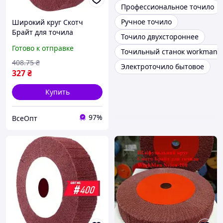
Профессиональное точило
Ручное точило
Широкий круг Скотч
Брайт для точила
Точило двухстороннее
WorkMan Nylon-150х40
Готово к отправке
Точильный станок workman
P400 00000054500, 32;150,
шлифовальные круги
408
.75
₴
Электроточило бытовое
327
₴
Купить
97%
ВсеОпт