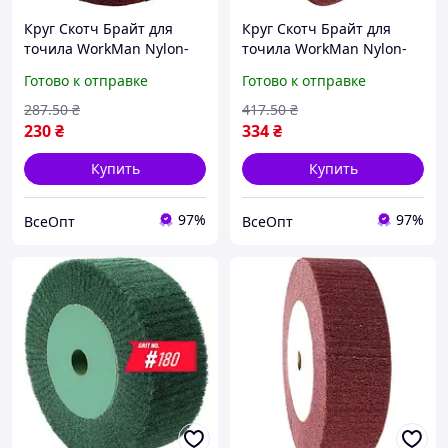
Круг Скотч Брайт для
Круг Скотч Брайт для
точила WorkMan Nylon-
точила WorkMan Nylon-
150х30 P400 00000050935,
200х30 P400 00000050937,
Готово к отправке
Готово к отправке
150 мм, для точильного
диаметр 200 мм,
станка
зернистость P400
287
.50
₴
417
.50
₴
230
₴
334
₴
Купить
Купить
97%
97%
ВсеОпт
ВсеОпт