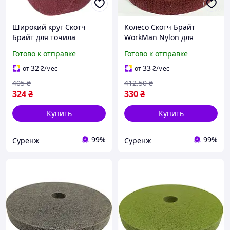
Широкий круг Скотч
Колесо Скотч Брайт
Брайт для точила
WorkMan Nylon для
WorkMan Nylon 150х40
точильного круга 200х30
Готово к отправке
Готово к отправке
P400 для шлифования
P400 для металла
металла
32
33
от
₴
/мес
от
₴
/мес
405
₴
412
.50
₴
324
₴
330
₴
Купить
Купить
99%
99%
Суренж
Суренж