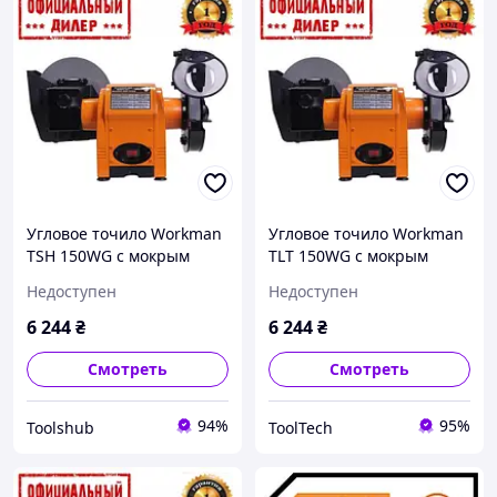
Угловое точило Workman
Угловое точило Workman
TSH 150WG с мокрым
TLT 150WG с мокрым
камнем (0.25 кВт, 200 мм)
камнем (0.25 кВт, 200 мм)
Недоступен
Недоступен
Топ 3776563
6 244
₴
6 244
₴
Смотреть
Смотреть
94%
95%
Toolshub
ToolTech