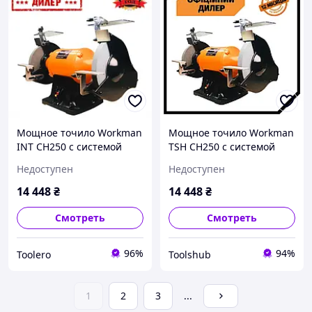
Мощное точило Workman
Мощное точило Workman
INT CH250 с системой
TSH CH250 с системой
пылеудаления (1.35 кВт,
пылеудаления (1.35 кВт,
Недоступен
Недоступен
250 мм)
250 мм) Топ 3776563
14 448
₴
14 448
₴
Смотреть
Смотреть
96%
94%
Toolero
Toolshub
1
2
3
...