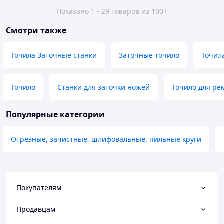
Показано 1 - 29 товаров из 100+
Смотри также
Точила Заточные станки
Заточные точило
Точил
Точило
Станки для заточки ножей
Точило для ре
Популярные категории
Отрезные, зачистные, шлифовальные, пильные круги
Покупателям
Продавцам