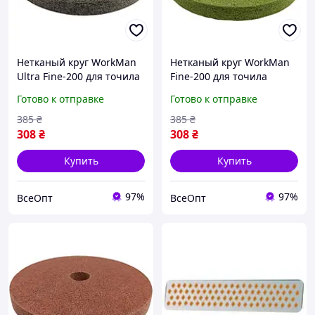
Нетканый круг WorkMan
Нетканый круг WorkMan
Ultra Fine-200 для точила
Fine-200 для точила
(P240-P320) 32;200,
(P180-P220) 00000043797,
Готово к отправке
Готово к отправке
Металл, круги
диаметр 200 мм, толщина
шлифовальные
20 мм
385
₴
385
₴
308
₴
308
₴
Купить
Купить
97%
97%
ВсеОпт
ВсеОпт