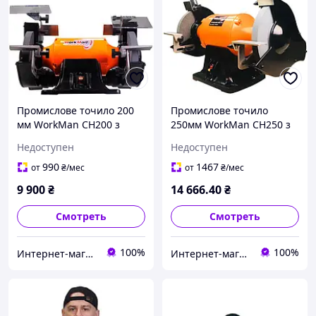
Промислове точило 200
Промислове точило
мм WorkMan CH200 з
250мм WorkMan CH250 з
системою видалення
системою видалення
Недоступен
Недоступен
пилу
пилу
990
1467
от
₴
/мес
от
₴
/мес
9 900
₴
14 666
.40
₴
Смотреть
Смотреть
100%
100%
Интернет-магазин "COOL-TOOL"
Интернет-магазин "COOL-TOOL"