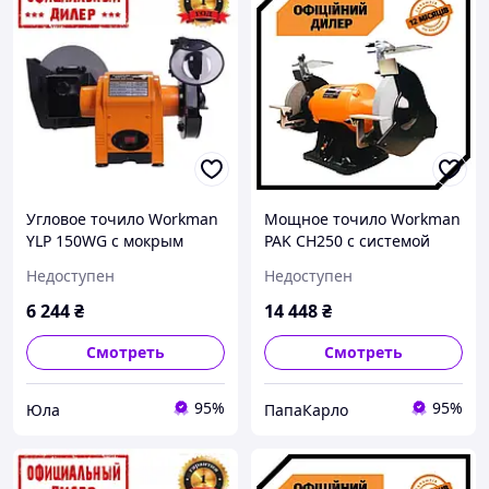
Угловое точило Workman
Мощное точило Workman
YLP 150WG с мокрым
PAK CH250 с системой
камнем (0.25 кВт, 200 мм)
пылеудаления (1.35 кВт,
Недоступен
Недоступен
250 мм)
6 244
₴
14 448
₴
Смотреть
Смотреть
95%
95%
Юла
ПапаКарло