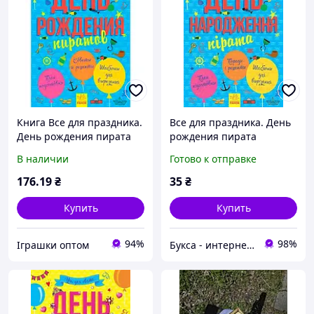
Книга Все для праздника.
Все для праздника. День
День рождения пирата
рождения пирата
(р) 8398
В наличии
Готово к отправке
176
.19
₴
35
₴
Купить
Купить
94%
98%
Іграшки оптом
Букса - интернет-магазин книг, товаров для детей и подарков