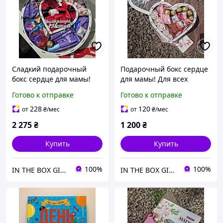
Сладкий подарочный
Подарочный бокс сердце
бокс сердце для мамы!
для мамы! Для всех
Для всех праздников!
праздников!
Готово к отправке
Готово к отправке
Универсальный подарок
Универсальный подарок
маме!
маме!
228
120
от
₴
/мес
от
₴
/мес
2 275
₴
1 200
₴
Купить
Купить
100%
100%
IN THE BOX GIFT Подарункові бокси до будь-яких свят!
IN THE BOX GIFT Подарункові бокси до будь-яких свят!