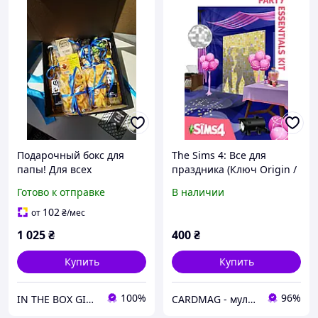
Подарочный бокс для
The Sims 4: Все для
папы! Для всех
праздника (Ключ Origin /
праздников!
EA App) для ПК
Готово к отправке
В наличии
Универсальный подарок
отцу! Папе!
102
от
₴
/мес
1 025
₴
400
₴
Купить
Купить
100%
96%
IN THE BOX GIFT Подарункові бокси до будь-яких свят!
CARDMAG - мультивалютный платежный сервис