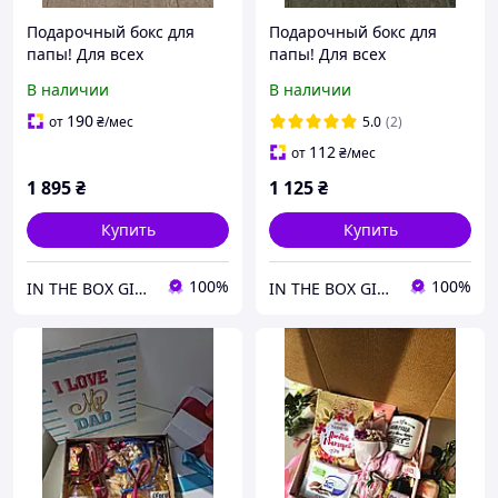
Подарочный бокс для
Подарочный бокс для
папы! Для всех
папы! Для всех
праздников!
праздников!
В наличии
В наличии
Универсальный подарок
Универсальный подарок
отцу!
отцу! Папе!
190
от
₴
/мес
5.0
(2)
112
от
₴
/мес
1 895
₴
1 125
₴
Купить
Купить
100%
100%
IN THE BOX GIFT Подарункові бокси до будь-яких свят!
IN THE BOX GIFT Подарункові бокси до будь-яких свят!