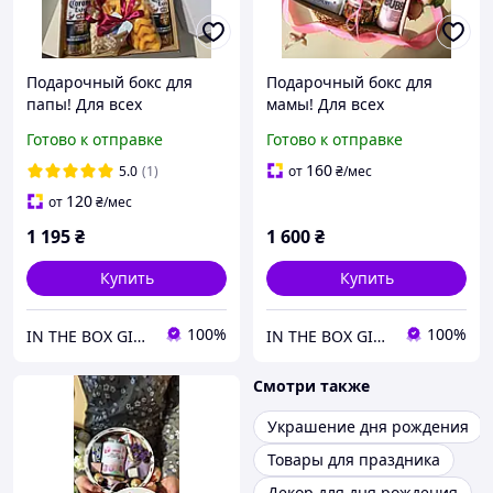
Подарочный бокс для
Подарочный бокс для
папы! Для всех
мамы! Для всех
праздников!
праздников!
Готово к отправке
Готово к отправке
Универсальный подарок
Универсальный подарок
отцу!
маме!
160
5.0
(1)
от
₴
/мес
120
от
₴
/мес
1 195
₴
1 600
₴
Купить
Купить
100%
100%
IN THE BOX GIFT Подарункові бокси до будь-яких свят!
IN THE BOX GIFT Подарункові бокси до будь-яких свят!
Смотри также
Украшение дня рождения
Товары для праздника
Декор для дня рождения