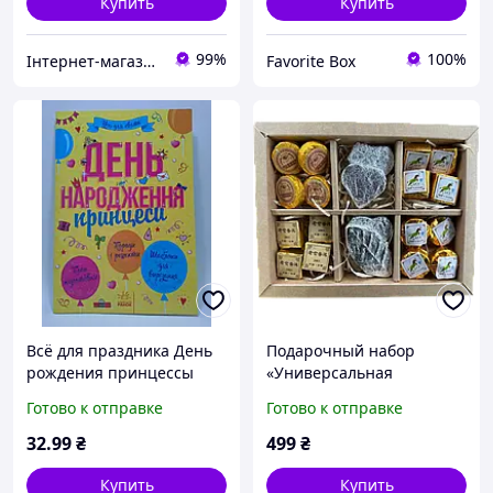
Купить
Купить
99%
100%
Iнтернет-магазин Еммаус
Favorite Box
Всё для праздника День
Подарочный набор
рождения принцессы
«Универсальная
Ranok твердый картон
Коллекция» | 20 пуэров (6
Готово к отправке
Готово к отправке
видов) | Для всех и на все
праздники
32
.99
₴
499
₴
Купить
Купить