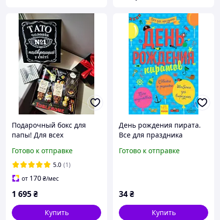
Подарочный бокс для
День рождения пирата.
папы! Для всех
Все для праздника
праздников!
Готово к отправке
Готово к отправке
Универсальный подарок
отцу! Папе!
5.0
(1)
170
от
₴
/мес
1 695
₴
34
₴
Купить
Купить