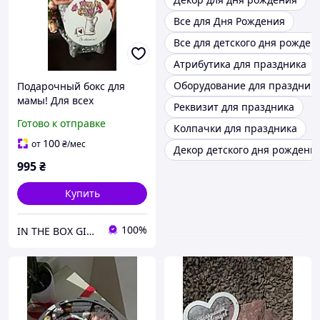
Все для Дня Рождения
Все для детского дня рожден
Атрибутика для праздника
Оборудование для праздник
Подарочный бокс для
мамы! Для всех
Реквизит для праздника
праздников!
Готово к отправке
Колпачки для праздника
Универсальный подарок
маме!
100
от
₴
/мес
Декор детского дня рождени
995
₴
Купить
100%
IN THE BOX GIFT Подарункові бокси до будь-яких свят!