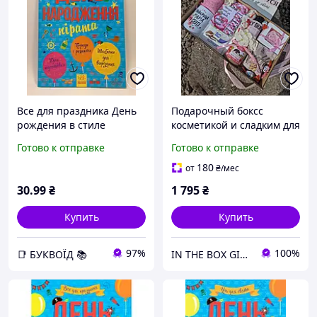
Все для праздника День
Подарочный боксс
рождения в стиле
косметикой и сладким для
пиратов Ranok
мамы! Для всех
Готово к отправке
Готово к отправке
праздников!
Универсальный подарок
180
от
₴
/мес
маме!
30
.99
₴
1 795
₴
Купить
Купить
97%
100%
📑 БУКВОЇД 📚
IN THE BOX GIFT Подарункові бокси до будь-яких свят!