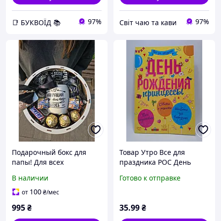
97%
97%
📑 БУКВОЇД 📚
Світ чаю та кави
Подарочный бокс для
Товар Утро Все для
папы! Для всех
праздника РОС День
праздников!
рождения принцессы
В наличии
Готово к отправке
Универсальный подарок
БУКВИД
отцу!
100
от
₴
/мес
995
₴
35
.99
₴