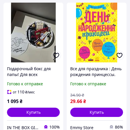
Подарочный бокс для
Все для праздника : День
папы! Для всех
рождения принцессы.
праздников!
Л851001У 9786170938367
Готово к отправке
Готово к отправке
Универсальный подарок
отцу! Папе!
110
от
₴
/мес
34
.90
₴
1 095
₴
29
.66
₴
Купить
Купить
100%
86%
IN THE BOX GIFT Подарункові бокси до будь-яких свят!
Emmy Store