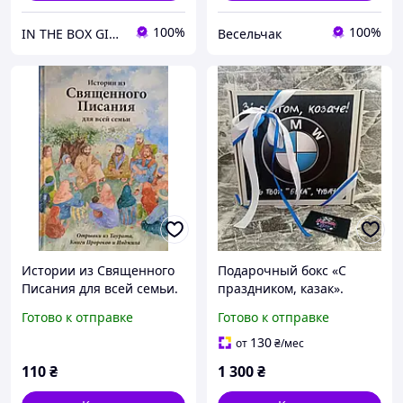
100%
100%
IN THE BOX GIFT Подарункові бокси до будь-яких свят!
Весельчак
Истории из Священного
Подарочный бокс «С
Писания для всей семьи.
праздником, казак».
Отрывки из Таурата,
Оригинальный подарок
Готово к отправке
Готово к отправке
Книги Пророков и
для всех на День
Инджила
Рождения и любой
130
от
₴
/мес
праздник.
110
₴
1 300
₴