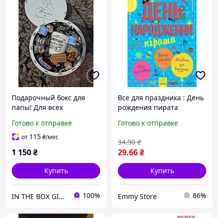
Подарочный бокс для
Все для праздника : День
папы! Для всех
рождения пирата
праздников!
Готово к отправке
Готово к отправке
Универсальный подарок
отцу! Папе!
115
от
₴
/мес
34
.90
₴
1 150
₴
29
.66
₴
Купить
Купить
100%
86%
IN THE BOX GIFT Подарункові бокси до будь-яких свят!
Emmy Store