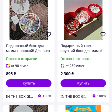
Подарочный бокс для
Подарочный трех
мамы с чашкой! Для всех
ярусний бокс для мамы!
праздников!
Для всех праздников!
Готово к отправке
Готово к отправке
Универсальный подарок
Универсальный подарок
маме!
маме!
90
230
от
₴
/мес
от
₴
/мес
895
₴
2 300
₴
Купить
Купить
100%
100%
IN THE BOX GIFT Подарункові бокси до будь-яких свят!
IN THE BOX GIFT Подарункові бокси до будь-яких свят!