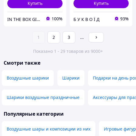
Купить
Купить
100%
93%
IN THE BOX GIFT Подарункові бокси до будь-яких свят!
Б У К В О Ї Д
1
2
3
...
Показано 1 - 29 товаров из 9000+
Смотри также
Воздушные шарики
Шарики
Подарки на день р
Шарики воздушные праздничные
Аксессуары для пра
Популярные категории
Воздушные шары и композиции из них
Игровые фигур