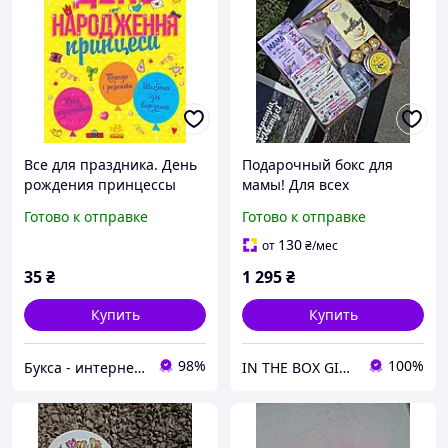
Все для праздника. День
Подарочный бокс для
рождения принцессы
мамы! Для всех
праздников!
Готово к отправке
Готово к отправке
Универсальный подарок
маме!
130
от
₴
/мес
35
₴
1 295
₴
Купить
Купить
98%
100%
Букса - интернет-магазин книг, товаров для детей и подарков
IN THE BOX GIFT Подарункові бокси до будь-яких свят!