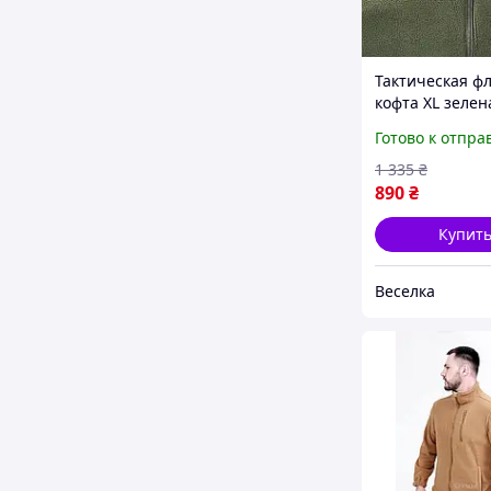
Тактическая ф
кофта XL зелен
защитой локте
Готово к отпра
карманом для 
и туристов FL
1 335
₴
890
₴
Купит
Веселка