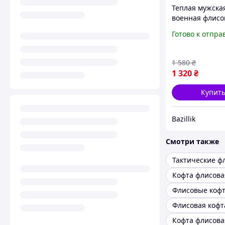
Теплая мужска
военная флисо
кофта хаки на 
Готово к отпра
велкро панеля
1 580
₴
1 320
₴
Купит
Bazillik
Смотри также