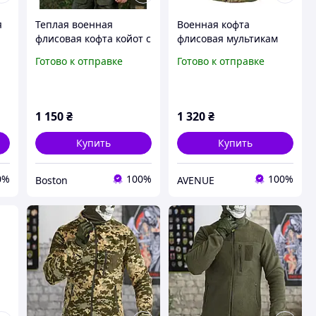
я
Теплая военная
Военная кофта
а
флисовая кофта койот с
флисовая мультикам
та
молниями зсу, плотная
mod. 3
Готово к отправке
Готово к отправке
ая
военная кофта флиска,
армейская флиска ДШВ
койот _M2_zx8c
1 150
₴
1 320
₴
Купить
Купить
0%
100%
100%
Boston
AVENUE