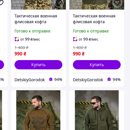
Тактическая военная
Тактическая военная
флисовая кофта
флисовая кофта
Polartec мультикам,
Polartec олива, синий.
Готово к отправке
Готово к отправке
пиксель. Мужская
Мужская флисовая
флисовая Кофта с
Кофта с Липучками под
99
99
от
₴
/мес
от
₴
/мес
Липучками под
шеВ
1 400
₴
1 400
₴
шеврон
990
₴
990
₴
Купить
Купить
8%
94%
94%
DetskiyGorodok
DetskiyGorodok