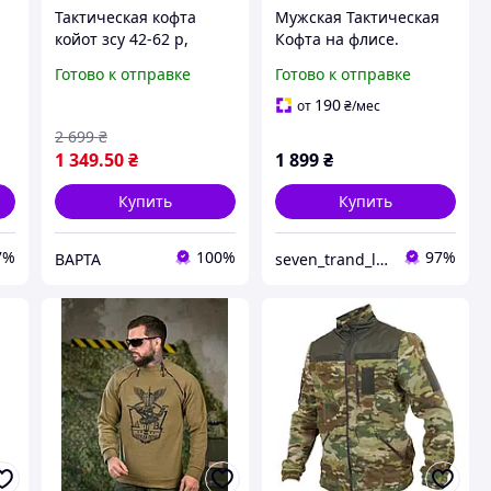
Тактическая кофта
Мужская Тактическая
койот зсу 42-62 р,
Кофта на флисе.
армейская флиска с
Воєнная флисовая
Готово к отправке
Готово к отправке
капюшоном, военная
кофта, Кофта флис на
-
мужская флисовая
змейке + 4 кармана
190
от
₴
/мес
кофта койот
2 699
₴
1 349
.50
₴
1 899
₴
Купить
Купить
7%
100%
97%
ВАРТА
seven_trand_look