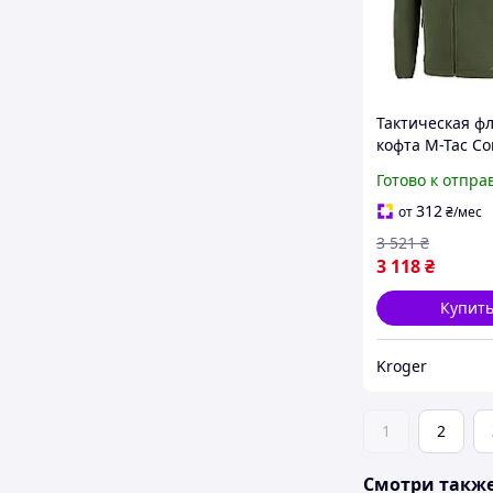
Тактическая ф
кофта M-Tac C
Fleece Polartec
Готово к отпра
флисовая кофт
теплая армейс
312
от
₴
/мес
флиска
3 521
₴
3 118
₴
Купит
Kroger
1
2
Смотри такж