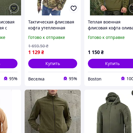
лисовая
Тактическая флисовая
Теплая военная
ая с
кофта утепленная
флисовая кофта олив
й и
дышащая для военных
с молниями зсу,
вке
Готово к отправке
Готово к отправке
военных
туристов активного
плотная военная коф
AME
отдыха зимняя FLAME
флиска, армейская
1 693
.50
₴
флиска ДШВ олива
1 129
₴
1 150
₴
_M2_zx8c
ь
Купить
Купить
95%
95%
10
Веселка
Boston