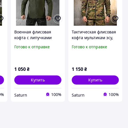
Военная флисовая
Тактическая флисовая
кофта с липучками
кофта мультикам зсу,
олива,тактическая
мужская военная
Готово к отправке
Готово к отправке
флисовка уставная
флисовая кофта
кофта зсу, мужская
уставная, армейская
армейская флиска зсу
флиска камуфляж
viy skk tor
_M2_zx8c
1 050
₴
1 150
₴
Купить
Купить
0%
100%
100%
Saturn
Saturn