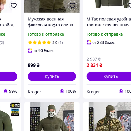
я
Мужская военная
M-Tac полевая удобн
 койот,
флисовая кофта олива
тактическая военная
еска
ВСУ на молнии
флисовая кофта хаки 
вке
Готово к отправке
Готово к отправке
Тактическая теплая
капюшоном
флиска
283
(2)
5.0
(1)
от
₴
/мес
90
от
₴
/мес
2 987
₴
899
₴
2 831
₴
ь
Купить
Купить
99%
100%
10
Kroger
Kroger