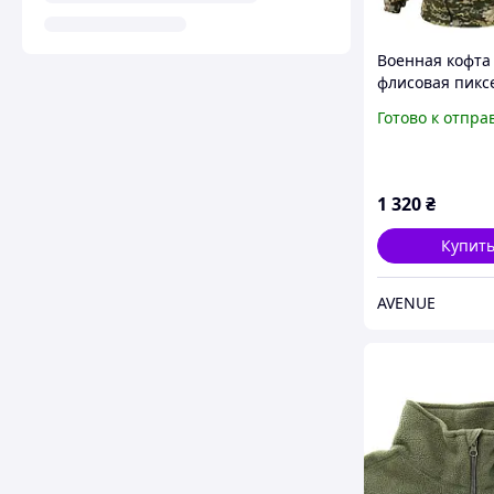
Военная кофта
флисовая пикс
3
Готово к отпра
1 320
₴
Купит
AVENUE