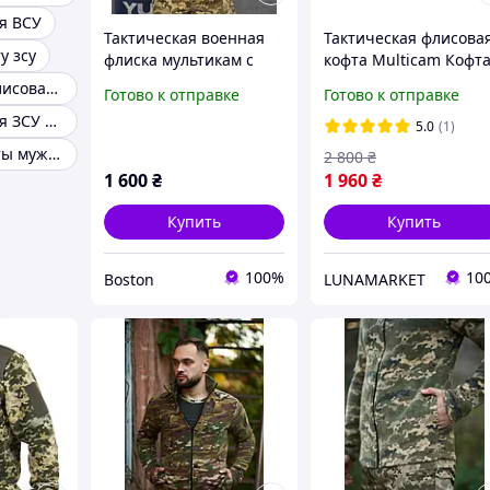
я ВСУ
Тактическая военная
Тактическая флисова
у зсу
флиска мультикам с
кофта Multicam Кофт
капюшоном, мужкая
флисовая Militex Коф
Тактическая флисовая кофта 50
Готово к отправке
Готово к отправке
армейская флиска
Militex Tactical Военн
Кофта флисовая ЗСУ хаки с капюшоном
камуфляж, военная
флисовая кофта с
5.0
(1)
флисовая кофта зсу
карманами
Флисовые кофты мужские военные зсу
2 800
₴
_M2_zx8c
1 600
₴
1 960
₴
Купить
Купить
100%
10
Boston
LUNAMARKET