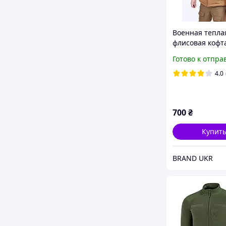
Военная тепла
флисовая кофта
Флиска тактич
Готово к отпра
4.0
700
₴
Купит
BRAND UKR