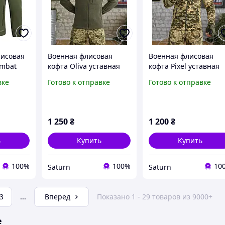
лисовая
Военная флисовая
Военная флисовая
ombat
кофта Oliva уставная
кофта Pixel уставная
 военная
плотная тактическая
плотная тактическая
вке
Готово к отправке
Готово к отправке
а хаки
флисовая кофта с
пиксельная флисовая
кая
липучками армейская
кофта армейская
флиска олива viy skk tor
флиска зсу viy skk tor
1 250
₴
1 200
₴
ь
Купить
Купить
100%
100%
10
Saturn
Saturn
3
...
Вперед
Показано 1 - 29 товаров из 9000+
е