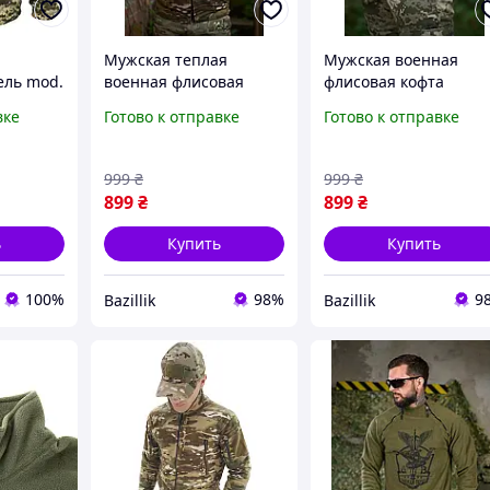
Мужская теплая
Мужская военная
ель mod.
военная флисовая
флисовая кофта
кофта на змейке с
пиксель с липучками
вке
Готово к отправке
Готово к отправке
шевронами мультикам
для шевронов
999
₴
999
₴
899
₴
899
₴
ь
Купить
Купить
100%
98%
9
Bazillik
Bazillik