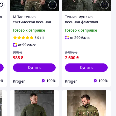
ая
M-Tac теплая
Теплая мужская
тактическая военная
военная флисовая
с
флисовая кофта койот
кофта на молнии M-Tac
Готово к отправке
Готово к отправке
Nord Fleece Polartec
Army Olive
260
5.0
(1)
от
₴
/мес
99
от
₴
/мес
998
₴
3 096
₴
988
₴
2 600
₴
Купить
Купить
0%
100%
100%
Kroger
Kroger