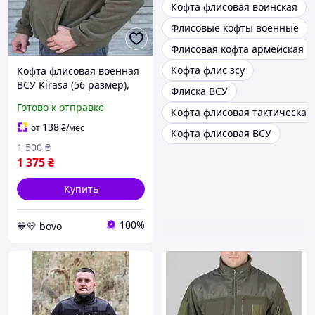
Кофта флисовая воинская
Флисовые кофты военные
Флисовая кофта армейская
Кофта флис зсу
Кофта флисовая военная
ВСУ Kirasa (56 размер),
Флиска ВСУ
тактическая флисовая
Готово к отправке
Кофта флисовая тактическая
кофта хаки, кофта флис
армейская
138
от
₴
/мес
Кофта флисовая ВСУ
1 500
₴
1 375
₴
Купить
100%
💙💛 bovo