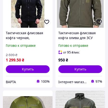
Тактическая флисовая
Тактическая флисовая
кофта черная,
кофта олива для ЗСУ
полицейская флисовая
Готово к отправке
Готово к отправке
кофта, черная флисовая
кофта зсу
95
от
₴
/мес
2 599
₴
1 299
.50
₴
950
₴
Купить
Купить
100%
97%
ВАРТА
Інтернет-магазин "Закупка онлайн"