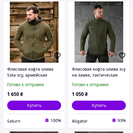
Флисовая кофта олива
Флисовая кофта олива зсу
Sota зсу, армейская
на замке, тактическая
флиска с капюшоном,
военная флисовка
Готово к отправке
Готово к отправке
тактическая теплая кофта
уставная под шеврон,
флиска зсу _M2_zx8c
зимняя военная флиска
1 650
₴
1 050
₴
зсу
Купить
Купить
100%
93%
Saturn
Aligator