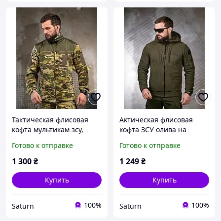
Тактическая флисовая
Актическая флисовая
кофта мультикам зсу,
кофта ЗСУ олива на
военная флисовая кофта
замке, военная флисовая
Готово к отправке
Готово к отправке
уставная липучки,
кофта с капюшоном,
армейская флиска
армейская флиска ЗСУ
1 300
₴
1 249
₴
камуфляж _M2_zx8c
Ewerty _M2_zx8c
Купить
Купить
100%
100%
Saturn
Saturn