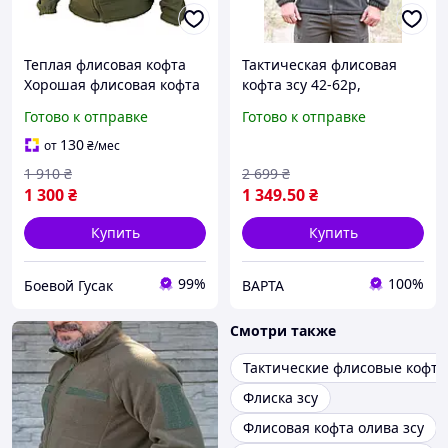
Теплая флисовая кофта
Тактическая флисовая
Хорошая флисовая кофта
кофта зсу 42-62р,
ВСУ хаки тактическая
армейская флиска хаки с
Готово к отправке
Готово к отправке
флисовая кофта зсу хаки
капюшоном, теплая
военная флиска олива
130
от
₴
/мес
1 910
₴
2 699
₴
1 300
₴
1 349
.50
₴
Купить
Купить
99%
100%
Боевой Гусак
ВАРТА
Смотри также
Тактические флисовые кофт
Флиска зсу
Флисовая кофта олива зсу