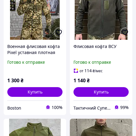
Военная флисовая кофта
Флисовая кофта ВСУ
Pixel уставная плотная
тактическая пиксельная
Готово к отправке
Готово к отправке
флисовая кофта
армейская флиска зсу
114
от
₴
/мес
_M2_zx8c
1 300
₴
1 140
₴
Купить
Купить
100%
99%
Boston
Тактичний Супермаркет