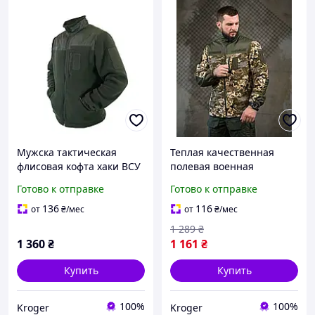
Мужска тактическая
Теплая качественная
флисовая кофта хаки ВСУ
полевая военная
на молнии с велкро
флисовая кофта пиксель
Готово к отправке
Готово к отправке
панелями
ЗСУ
136
116
от
₴
/мес
от
₴
/мес
1 289
₴
1 360
₴
1 161
₴
Купить
Купить
100%
100%
Kroger
Kroger