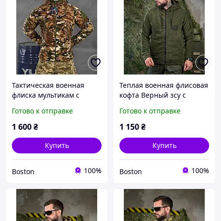
Тактическая военная
Теплая военная флисовая
флиска мультикам с
кофта Верный зсу с
капюшоном, мужкая
капюшоном олива,
Готово к отправке
Готово к отправке
армейская флиска
военная кофта на флисе,
камуфляж, военная
теплая армейская флиска
1 600
₴
1 150
₴
флисовая кофта зсу
зсу _M2_zx8c
_M2_zx8c
Купить
Купить
100%
100%
Boston
Boston