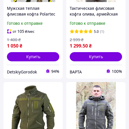
Мужская теплая
Тактическая флисовая
флисовая кофта Polartec
кофта олива, армейская
для ЗСУ. Тактическая
флиска хаки 42-62 р,
Готово к отправке
Готово к отправке
боевая кофта флиска
военная флисовая кофта
мультикам. Мужская
олива зсу
105
от
₴
/мес
5.0
(1)
флиска
1 400
₴
2 599
₴
1 050
₴
1 299
.50
₴
Купить
Купить
94%
100%
DetskiyGorodok
ВАРТА