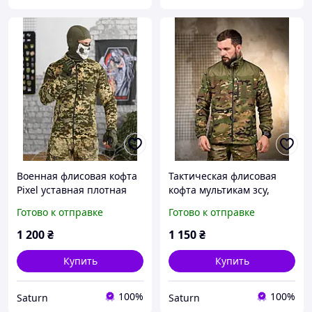
Военная флисовая кофта
Тактическая флисовая
Pixel уставная плотная
кофта мультикам зсу,
тактическая пиксельная
мужская военная
Готово к отправке
Готово к отправке
флисовая кофта
флисовая кофта уставная,
армейская флиска зсу viy
армейская флиска
1 200
₴
1 150
₴
skk tor
камуфляж _M2_zx8c
Купить
Купить
100%
100%
Saturn
Saturn