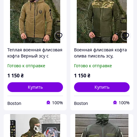
Теплая военная флисовая
Военная флисовая кофта
кофта Верный зсу с
олива пиксель зсу,
капюшоном койот,
мужская военная
Готово к отправке
Готово к отправке
военная кофта на флисе,
флисовая кофта плотная,
теплая армейская флиска
теплая армейская флиска
1 150
₴
1 150
₴
зсу _M2_zx8c
олива _M2_zx8c
Купить
Купить
100%
100%
Boston
Boston