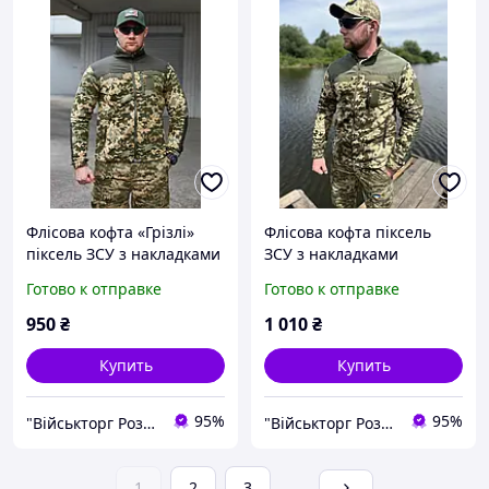
Флісова кофта «Грізлі»
Флісова кофта піксель
піксель ЗСУ з накладками
ЗСУ з накладками
Готово к отправке
Готово к отправке
950
₴
1 010
₴
Купить
Купить
95%
95%
"Військторг Роздріб / Гурт": На сторожі Вашої безпеки!
"Військторг Роздріб / Гурт": На сторожі Вашої безпеки!
1
2
3
...