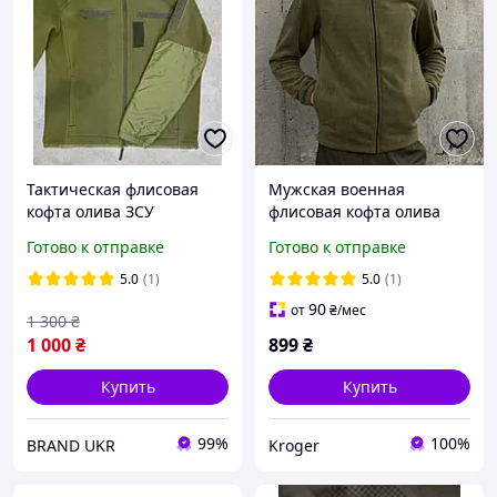
Тактическая флисовая
Мужская военная
кофта олива ЗСУ
флисовая кофта олива
армейская теплая флиска
ВСУ на молнии
Готово к отправке
Готово к отправке
тактическая флиска
Тактическая теплая
олива
флиска
5.0
(1)
5.0
(1)
90
от
₴
/мес
1 300
₴
1 000
₴
899
₴
Купить
Купить
99%
100%
BRAND UKR
Kroger