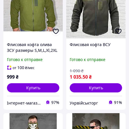
Флисовая кофта олива
Флисовая кофта ВСУ
ЗСУ размеры S,M,L,Xl,2XL
Готово к отправке
Готово к отправке
100
от
₴
/мес
1 090
₴
999
₴
1 035
.50
₴
Купить
Купить
97%
91%
Інтернет-магазин "Закупка онлайн"
Укрвійськторг