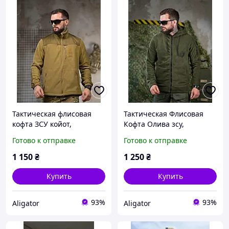
Тактическая флисовая
Тактическая Флисовая
кофта ЗСУ койот,
Кофта Олива зсу,
Армейская флиска койот
Армейская флисовая
Готово к отправке
Готово к отправке
на замке для военных,
кофта на замке олива,
кофта на флисе военная
тёплая флиска с
1 150
₴
1 250
₴
ЗСУ
капюшоном
Купить
Купить
93%
93%
Aligator
Aligator