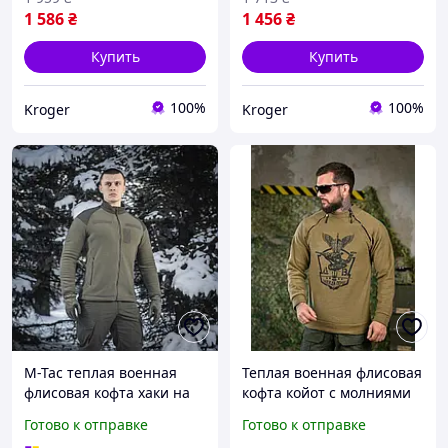
1 586
₴
1 456
₴
Купить
Купить
100%
100%
Kroger
Kroger
M-Tac теплая военная
Теплая военная флисовая
флисовая кофта хаки на
кофта койот с молниями
молнии Combat Fleece
зсу, плотная военная
Готово к отправке
Готово к отправке
Jacket Dark Olive
кофта флиска, армейская