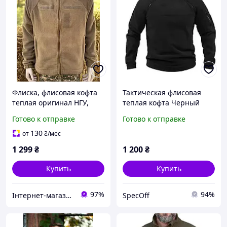
Флиска, флисовая кофта
Тактическая флисовая
теплая оригинал НГУ,
теплая кофта Черный
флисовая кофта койот
Готово к отправке
Готово к отправке
130
от
₴
/мес
1 299
₴
1 200
₴
Купить
Купить
97%
94%
Інтернет-магазин "Закупка онлайн"
SpecOff