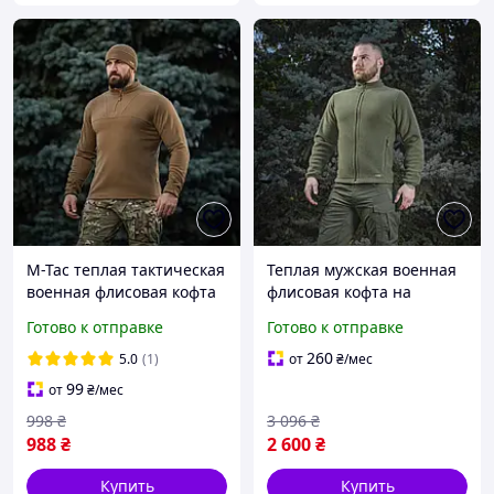
M-Tac теплая тактическая
Теплая мужская военная
военная флисовая кофта
флисовая кофта на
койот
молнии M-Tac Nord Fleece
Готово к отправке
Готово к отправке
Polartec Army Olive
260
5.0
(1)
от
₴
/мес
99
от
₴
/мес
998
₴
3 096
₴
988
₴
2 600
₴
Купить
Купить