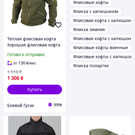
Флисовые кофты
Флиска с капюшоном
Флисовая кофта с капюшоно
Флиска зимняя
Флисовая кофта с капюшоно
Теплая флисовая кофта
Хорошая флисовая кофта
Флисовые кофты военные
ВСУ хаки тактическая
Готово к отправке
Флисовые кофты с капюшон
флисовая кофта зсу хаки
130
от
₴
/мес
Флиска полартек
1 910
₴
1 300
₴
Купить
99%
Боевой Гусак