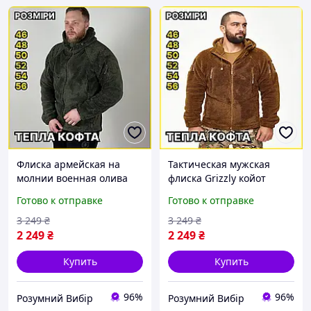
Флиска армейская на
Тактическая мужская
молнии военная олива
флиска Grizzly койот
Grizzly тактическая
теплая флисовая кофта
Готово к отправке
Готово к отправке
флисовая кофта теплая
военная армейская кофта
флисовая кофта олива Р/В
на молнии Р/В
3 249
₴
3 249
₴
2 249
₴
2 249
₴
Купить
Купить
96%
96%
Розумний Вибір
Розумний Вибір