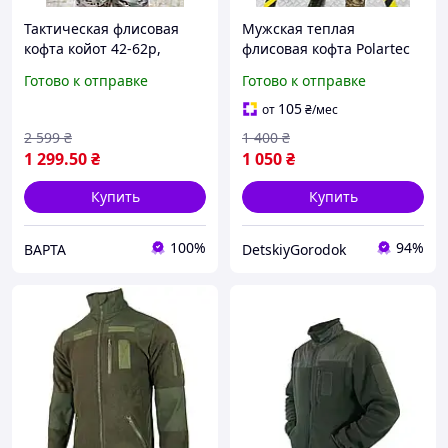
Тактическая флисовая
Мужская теплая
кофта койот 42-62р,
флисовая кофта Polartec
армейская теплая флиска
для ЗСУ. Тактическая
Готово к отправке
Готово к отправке
зсу, флисовая кофта койот
боевая кофта флиска
плотная
мультикам. Мужская
105
от
₴
/мес
флиска
2 599
₴
1 400
₴
1 299
.50
₴
1 050
₴
Купить
Купить
100%
94%
ВАРТА
DetskiyGorodok