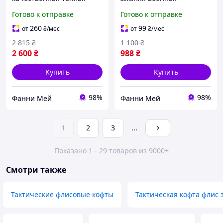
военная флисовая кофта
флисовая кофта хаки на
Готово к отправке
Готово к отправке
хаки на молнии
молнии
260
99
от
₴
/мес
от
₴
/мес
2 815
₴
1 100
₴
2 600
₴
988
₴
Купить
Купить
98%
98%
Фанни Мей
Фанни Мей
1
2
3
...
Показано 1 - 29 товаров из 9000+
Смотри также
Тактические флисовые кофты
Тактическая кофта флис 