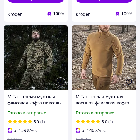
100%
100%
Kroger
Kroger
M-Tac теплая мужская
M-Tac теплая мужская
флисовая кофта пиксель
военная флисовая кофта
военная пиксельная
койот Delta Polartec
Готово к отправке
Готово к отправке
флиска ММ14 Delta Fleece
5.0
(1)
5.0
(1)
159
146
от
₴
/мес
от
₴
/мес
1 959
₴
1 713
₴