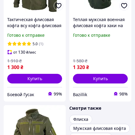
Тактическая флисовая
Теплая мужская военная
кофта всу кофта флисовая
флисовая кофта хаки на
теплая флисовая кофта
молнии с велкро
Готово к отправке
Готово к отправке
мужская хаки, Флисовка
панелями
олива
5.0
(1)
130
от
₴
/мес
1 910
₴
1 580
₴
1 300
₴
1 320
₴
Купить
Купить
99%
98%
Боевой Гусак
Bazillik
Смотри также
Флиска
Мужская флисовая кофта