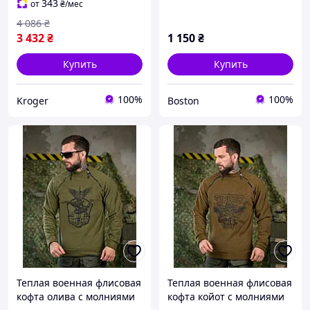
флиска ДШВ койот
343
от
₴
/мес
_M2_zx8c
4 086
₴
3 432
₴
1 150
₴
Купить
Купить
100%
100%
Kroger
Boston
Теплая военная флисовая
Теплая военная флисовая
кофта олива с молниями
кофта койот с молниями