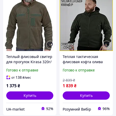
Теплый флисовый свитер
Теплая тактическая
для прогулок Kirasa 320г/
флисовая кофта олива
м хаки 52 с ветрозащитой
мужская флиска
Готово к отправке
Готово к отправке
и глубокими карманами
армейская на молнии
Polartec
военная оливковая ВСУ Р/
138
от
₴
/мес
2 839
₴
В
1 375
₴
1 839
₴
Купить
Купить
92%
96%
UA-market
Розумний Вибір