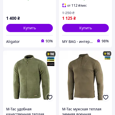
тёплая флисовая кофта
флисовая кофта с
на замке, тёплая военная
капюшоном флисовка
112
от
₴
/мес
кофта ЗСУ
армейская ВСУ
1 250
₴
1 400
₴
1 125
₴
Купить
Купить
93%
98%
Aligator
MY BAG - интернет магазин сумок, чемоданов и аксессуаров
M-Tac удобная
M-Tac мужская теплая
качественная теплая
зимняя военная