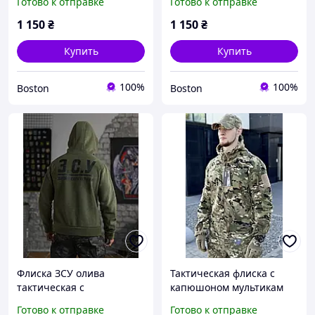
Готово к отправке
Готово к отправке
военная кофта на флисе,
военная кофта на флисе,
теплая армейская флиска
теплая армейская флиска
1 150
₴
1 150
₴
зсу _M2_zx8c
зсу _M2_zx8c
Купить
Купить
100%
100%
Boston
Boston
Флиска ЗСУ олива
Тактическая флиска с
тактическая с
капюшоном мультикам
капюшоном, военная
ЕСДY военная теплая
Готово к отправке
Готово к отправке