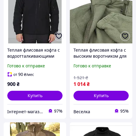
Теплая флисовая кофта с
Теплая флисовая кофта с
водоотталкивающими
высоким воротником для
вставками в черном
активного отдыха и
Готово к отправке
Готово к отправке
цвете
повседневного
использования с
90
от
₴
/мес
1 521
₴
карманами FLAME
900
₴
1 014
₴
Купить
Купить
97%
95%
Інтернет-магазин "Закупка онлайн"
Веселка