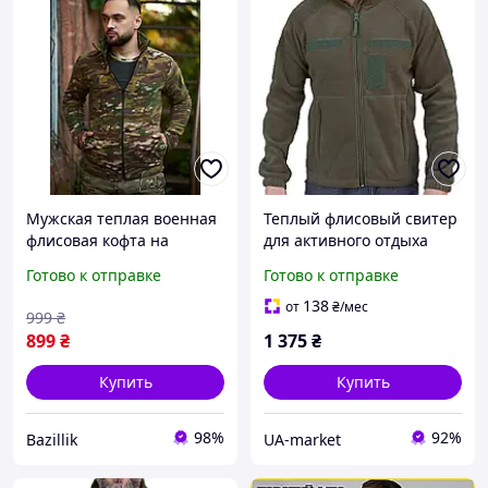
Мужская теплая военная
Теплый флисовый свитер
флисовая кофта на
для активного отдыха
змейке с шевронами
Kirasa 320г/м хаки 48 с
Готово к отправке
Готово к отправке
мультикам
ветрозащитой и
карманами на молнии
138
от
₴
/мес
999
₴
899
₴
1 375
₴
Купить
Купить
98%
92%
Bazillik
UA-market