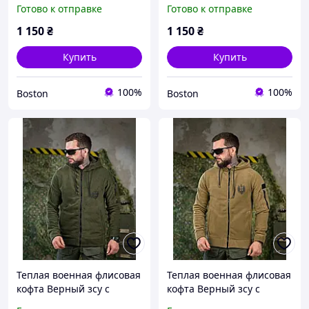
зсу, плотная военная
зсу, плотная военная
Готово к отправке
Готово к отправке
кофта флиска, армейская
кофта флиска, армейская
флиска ДШВ олива
флиска "Пихота" койот
1 150
₴
1 150
₴
_M2_zx8c
_M2_zx8c
Купить
Купить
100%
100%
Boston
Boston
Теплая военная флисовая
Теплая военная флисовая
кофта Верный зсу с
кофта Верный зсу с
капюшоном олива,
капюшоном койот,