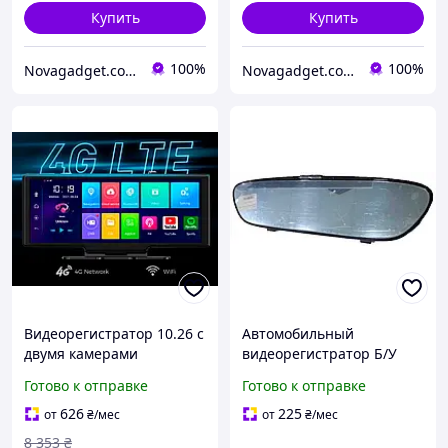
Купить
Купить
100%
100%
Novagadget.com.ua - сучасний інтернет-магазин техніки
Novagadget.com.ua - сучасний інтернет-магазин техніки
Видеорегистратор 10.26 с
Автомобильный
двумя камерами
видеорегистратор Б/У
4K+1080P
Зеркало
Готово к отправке
Готово к отправке
видеорегистратор 7"
Android Car Mirror GPS,
626
225
от
₴
/мес
от
₴
/мес
Wi-Fi, 3G
8 353
₴