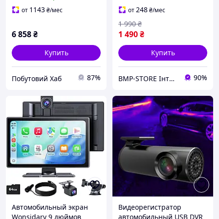
камерой заднего вида
1143
248
от
₴
/мес
от
₴
/мес
1 990
₴
6 858
₴
1 490
₴
Купить
Купить
87%
90%
Побутовий Хаб
BMP-STORE Інтернет магазин
Автомобильный экран
Видеорегистратор
Wonsidary 9 дюймов
автомобильный USB DVR