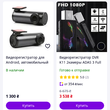
Видеорегистратор для
Видеорегистратор DVR
Android, автомобильный
K11 2камеры ADAS 3 Full
регистратор USB, DVR W7
HD 4G GPS WiFi BT
В наличии
Готово к отправке
для магнитолы, скрытая
Android 8.1, Камера
камера в авто,
Видеонаблюдения для
5.0
(2)
видеорегистратор с ADAS
Авто
354
от
₴
/мес
6 675
₴
1 300
₴
3 538
₴
Купить
Купить