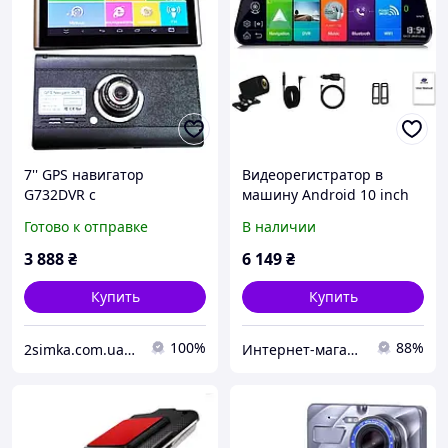
7'' GPS навигатор
Видеорегистратор в
G732DVR с
машину Android 10 inch
видеорегистратором на
touch screen и Android
Готово к отправке
В наличии
андроиде 8Gb + WiFi +
8.1, 2GB+4G 32GB
Bluetooth Android
3 888
₴
6 149
₴
Купить
Купить
100%
88%
2simka.com.ua - Интернет магазин товаров для дома
Интернет-магазин "Vel24"