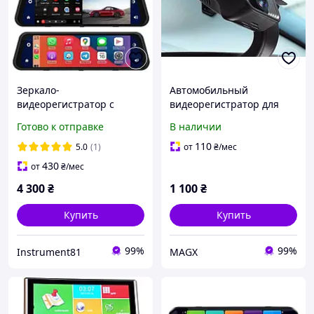
Зеркало-
Автомобильный
видеорегистратор с
видеорегистратор для
CarPlay/Android Auto
Android 1080P черный
Готово к отправке
В наличии
(9.66", 4K, 2 камеры)
регистратор с
циклической записью
110
5.0
(1)
от
₴
/мес
430
от
₴
/мес
4 300
₴
1 100
₴
Купить
Купить
99%
99%
Instrument81
МAGX