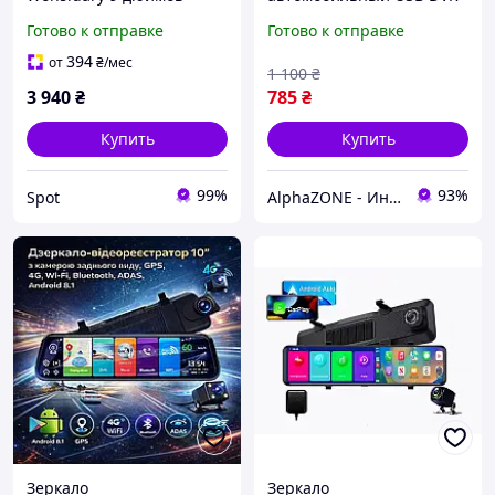
сенсорный CarPlay
W7 на лобовое стекло для
Готово к отправке
Готово к отправке
Android Auto
подключения к Android
видеорегистратор 4K
магнитоле
394
от
₴
/мес
1 100
₴
камера заднего вида
3 940
₴
785
₴
черный
Купить
Купить
99%
93%
Spot
AlphaZONE - Интернет гипермаркет
Зеркало
Зеркало