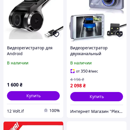
Видеорегистратор для
Видеорегистратор
Android
двухканальный
автомобильный (2
В наличии
В наличии
камеры), Автомобильный
видеорегистратор
350
от
₴
/мес
андроид, CQS
4 196
₴
1 600
₴
2 098
₴
Купить
Купить
100%
12 Volt.if
Интернет Магазин "PlexStore"