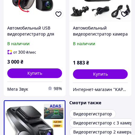
Автомобильный USB
Автомобильный
видеорегистратор для
видеорегистратор камера
Android и HD камера
с радаром,
В наличии
В наличии
заднего вида
Автомобильный
видеорегистратор
300
от
₴
/мес
андроид, XXK
3 000
₴
1 883
₴
Купить
Купить
98%
Мега Звук
Интернет-магазин "КАРАПУЗИК"
Смотри также
Видеорегистратор
Видеорегистратор с 3 камер
Видеорегистратор 2 камеры