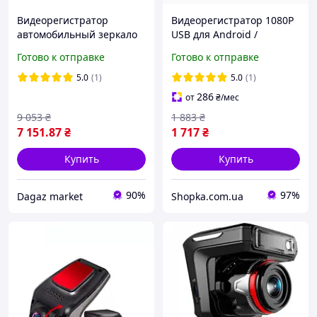
Видеорегистратор
Видеорегистратор 1080P
автомобильный зеркало
USB для Android /
10" 4G, WiFi, GPS
Видеорегистратор 170 ° с
Готово к отправке
Готово к отправке
навигатор, Android
ночным видением
8,1,BluetoothFM Full HD
5.0
(1)
5.0
(1)
DVR MR-810
286
от
₴
/мес
9 053
₴
1 883
₴
7 151
.87
₴
1 717
₴
Купить
Купить
90%
97%
Dagaz market
Shopka.com.ua