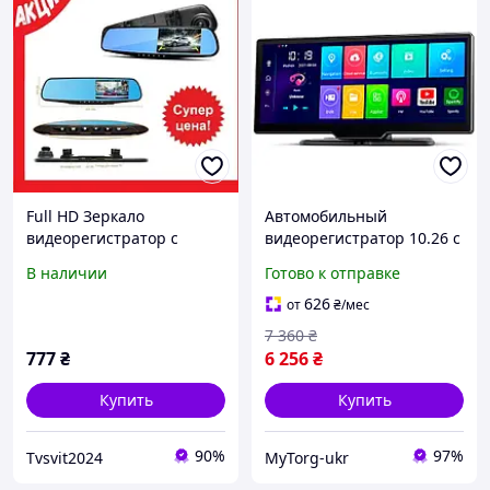
Full HD Зеркало
Автомобильный
видеорегистратор с
видеорегистратор 10.26 с
андроид Blaсkbox DVR
двумя камерами
В наличии
Готово к отправке
AK47 с камерой заднего
4K+1080P, CarPlay, Android
вида светодиодным GLR
Auto и Wi-Fi
626
от
₴
/мес
7 360
₴
777
₴
6 256
₴
Купить
Купить
90%
97%
Tvsvit2024
MyTorg-ukr