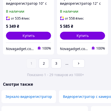
видеорегистратор 10" с
видеорегистратор 12" с
камерой заднего вида
камерой заднего вида
В наличии
В наличии
(GPS, 4G, Wi-Fi, Bluetooth,
(Android Auto, CarPlay,
ADAS, Android 8.1)
GPS, Wi-Fi, 4K, Bluetooth,
535
558
от
₴
/мес
от
₴
/мес
FM)
5 349
₴
5 585
₴
Купить
Купить
100%
100%
Novagadget.com.ua - сучасний інтернет-магазин техніки
Novagadget.com.ua - сучасний інтернет-магазин техніки
1
2
3
...
Показано 1 - 29 товаров из 1000+
Смотри также
Зеркало видеорегистратор
Видеорегистратор с камеро