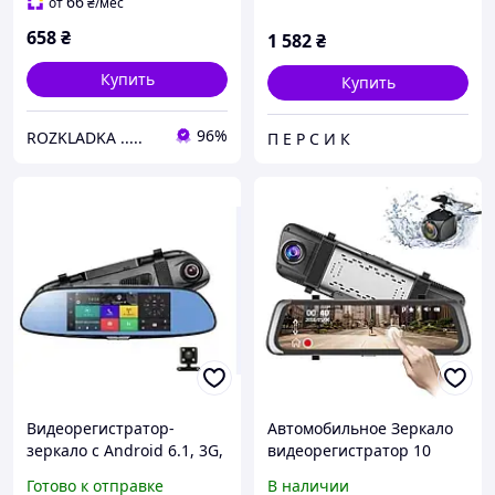
запись
66
от
₴
/мес
658
₴
1 582
₴
Купить
Купить
96%
ROZKLADKA .....
П Е Р С И К
Видеорегистратор-
Автомобильное Зеркало
зеркало с Android 6.1, 3G,
видеорегистратор 10
LCD7", GPS и 2 камерами
дюймов DVR-H02 с
Готово к отправке
В наличии
ART-2008
сенсорным экраном и