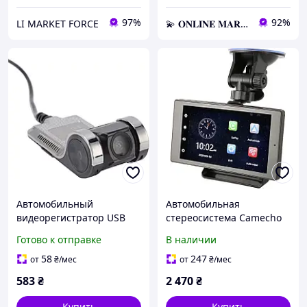
97%
92%
LI MARKET FORCE
💫 𝐎𝐍𝐋𝐈𝐍𝐄 𝐌𝐀𝐑𝐊𝐄𝐓 💫 – Актуальные товары по самым выгодным ценам!
Автомобильный
Автомобильная
видеорегистратор USB
стереосистема Camecho
HD с ночным видением и
T86DVR 5 дюймов 4K с
Готово к отправке
В наличии
обнаружением движения
видеорегистратором
серый ADAS для Android
CarPlay Android Auto
58
247
от
₴
/мес
от
₴
/мес
черная
583
₴
2 470
₴
Купить
Купить