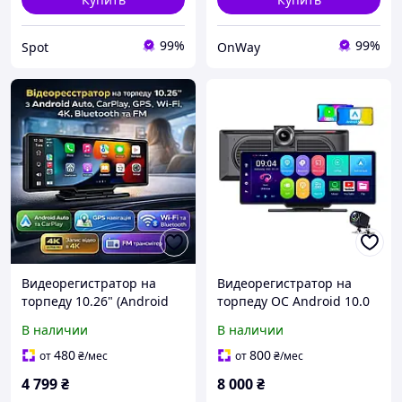
99%
99%
Spot
OnWay
Видеорегистратор на
Видеорегистратор на
торпеду 10.26" (Android
торпеду ОС Android 10.0
Auto, CarPlay, GPS, Wi-Fi,
поддержка Android Auto,
В наличии
В наличии
4K, Bluetooth, FM)
CarPlay, GPS, Wi-Fi, 4K,
Bluetooth, FM
480
800
от
₴
/мес
от
₴
/мес
4 799
₴
8 000
₴