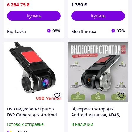
6 264
.75
₴
1 350
₴
Купить
Купить
98%
97%
Big-Lavka
Моя Знижка
USB видеорегистратор
Відеореєстратор для
DVR Camera для Android
Android магнітол, ADAS,
магнитолы, ADAS, ночная
GPS, G сенсор, FullHD,
Готово к отправке
В наличии
съемка, циклическая
LDW