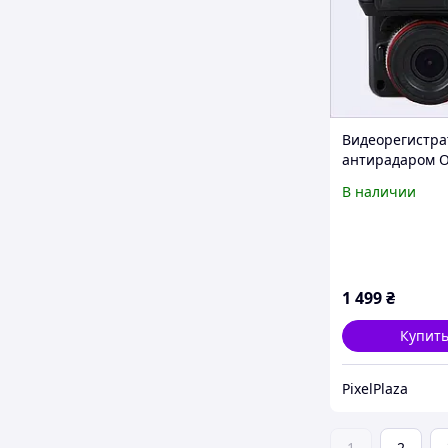
Видеорегистра
антирадаром O
X7 GPS 1080P Fu
В наличии
856C0T1T54
1 499
₴
Купит
PixelPlaza
1
2