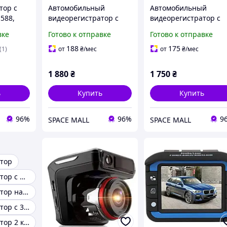
тор с
Автомобильный
Автомобильный
588,
видеорегистратор с
видеорегистратор с
р
антирадаром 2 в 1 DVR
антирадаром DVR X7
вке
Готово к отправке
Готово к отправке
а от
VG3
188
175
(1)
от
₴
/мес
от
₴
/мес
1 880
₴
1 750
₴
ь
Купить
Купить
96%
96%
9
SPACE MALL
SPACE MALL
тор
Видеорегистратор с радар детектором
Видеорегистратор на 4 камеры
Видеорегистратор с 3 камерами
Видеорегистратор 2 камеры