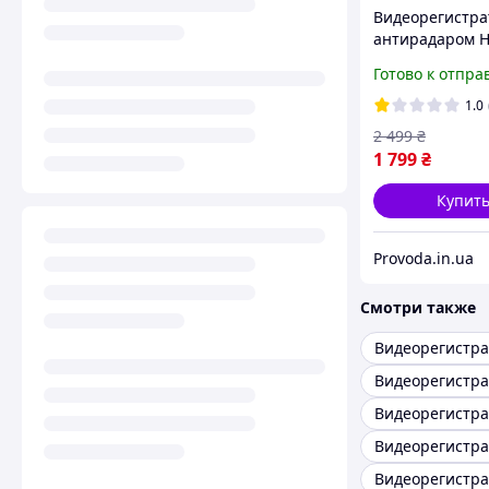
Видеорегистра
антирадаром H
смарт-детекто
Готово к отпра
радара, Защит
Штрафов!
1.0
2 499
₴
1 799
₴
Купит
Provoda.in.ua
Смотри также
Видеорегистра