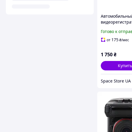
Автомобильны
видеорегистра
антирадаром D
Готово к отпра
175
от
₴
/мес
1 750
₴
Купит
Space Store UA