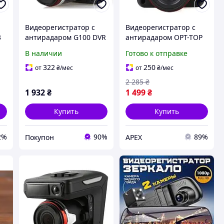
Видеорегистратор с
Видеорегистратор с
3
антирадаром G100 DVR
антирадаром OPT-TOP
(дропшиппинг)
GPS X7 2 DVR 2в1 VG3
В наличии
Готово к отправке
1080P черный
(1782142078)
322
250
от
₴
/мес
от
₴
/мес
2 285
₴
1 932
₴
1 499
₴
Купить
Купить
2%
90%
89%
Покупон
APEX