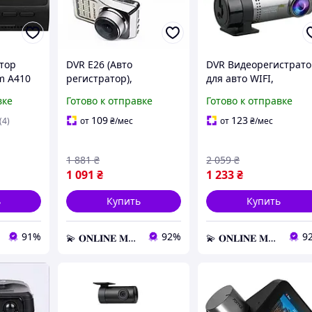
тор
DVR E26 (Авто
DVR Видеорегистрат
m A410
регистратор),
для авто WIFI,
Видеорегистратор в
Автомобильный
вке
Готово к отправке
Готово к отправке
авто, Регистратор в
видеорегистратор,
машину
Регистратор в машин
109
123
(4)
от
₴
/мес
от
₴
/мес
1 881
₴
2 059
₴
1 091
₴
1 233
₴
ь
Купить
Купить
91%
92%
9
💫 𝐎𝐍𝐋𝐈𝐍𝐄 𝐌𝐀𝐑𝐊𝐄𝐓 💫 – Актуальные товары по самым выгодным ценам!
💫 𝐎𝐍𝐋𝐈𝐍𝐄 𝐌𝐀𝐑𝐊𝐄𝐓 💫 – Актуальные товары по самым выгодным ценам!