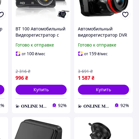
ор
BT 100 Автомобильный
Автомобильный
Видеорегистратор с
видеорегистратор DVR
двумя камерами,
+ Антирадар / X7,
Готово к отправке
Готово к отправке
Видеорегистратор в
Видеорегистратор в
у
авто, Регистратор в
авто, Антирадар в
100
159
от
₴
/мес
от
₴
/мес
машину
машину
2 316
₴
3 691
₴
996
₴
1 587
₴
Купить
Купить
2%
92%
92%
💫 𝐎𝐍𝐋𝐈𝐍𝐄 𝐌𝐀𝐑𝐊𝐄𝐓 💫 – Актуальные товары по самым выгодным ценам!
💫 𝐎𝐍𝐋𝐈𝐍𝐄 𝐌𝐀𝐑𝐊𝐄𝐓 💫 – Актуальные товары по самым выгодным ценам!