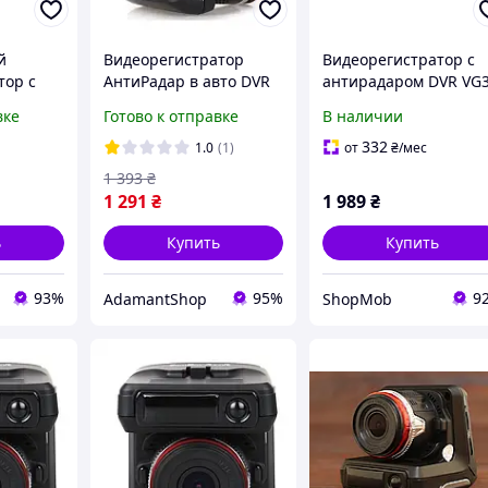
й
Видеорегистратор
Видеорегистратор с
тор с
АнтиРадар в авто DVR
антирадаром DVR VG
VR X7
X7 с GPS модулем
2 в 1 Full HD с G-
вке
Готово к отправке
В наличии
сенсором и углом
обзора 140 градусов
332
1.0
(1)
от
₴
/мес
1 393
₴
1 291
₴
1 989
₴
ь
Купить
Купить
93%
95%
9
AdamantShop
ShopMob