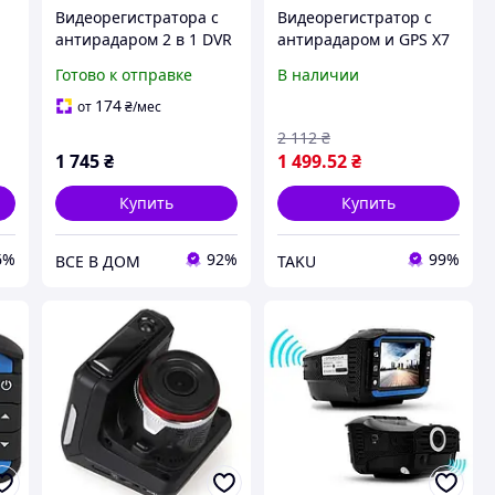
Видеорегистратора с
Видеорегистратор с
антирадаром 2 в 1 DVR
антирадаром и GPS X7
VG3 1080P
2 DVR 2в1 VG3 1080P
Готово к отправке
В наличии
черный
174
от
₴
/мес
2 112
₴
1 745
₴
1 499
.52
₴
Купить
Купить
6%
92%
99%
ВСЕ В ДОМ
TAKU