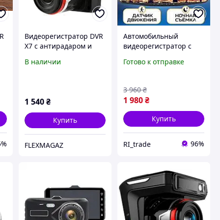
VR
Видеорегистратор DVR
Автомобильный
X7 с антирадаром и
видеорегистратор с
р,
GPS модулем Full HD
монитором
В наличии
Готово к отправке
р,
1080P
встроенный в
салонное зеркало
автомобиля с двумя
3 960
₴
камерами переднего и
1 980
₴
1 540
₴
заднего вида
Купить
Купить
5%
96%
RI_trade
FLEXMAGAZ