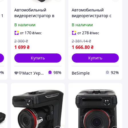
Автомобильный
Автомобильный
 1
видеорегистратор в
видеорегистратор с
машину с антирадаром
антирадаром 2 в 1 DVR
В наличии
В наличии
и ночной съемкой
VG3 Черный
(регистратор 2в1) dvr
170
278
от
₴
/мес
от
₴
/мес
x7-200
2 300
₴
2 381
.14
₴
1 699
₴
1 666
.80
₴
Купить
Купить
9%
98%
92%
💙💛Маст Украина 💙💛
BeSimple