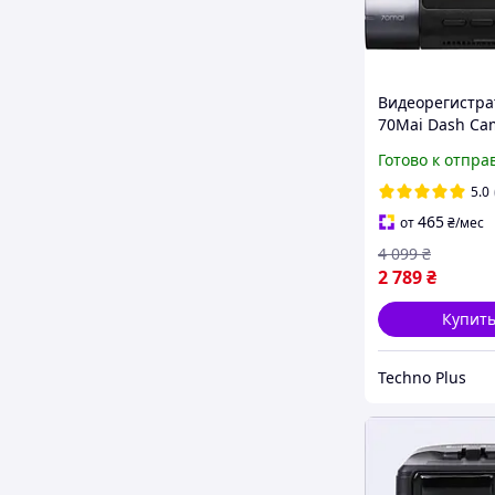
Видеорегистра
70Mai Dash Ca
Black
Готово к отпра
5.0
465
от
₴
/мес
4 099
₴
2 789
₴
Купит
Techno Plus