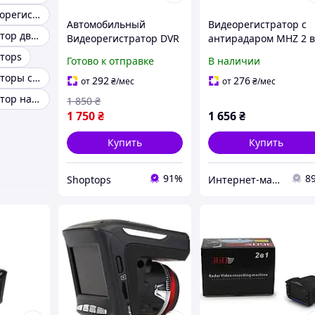
Японский видеорегистратор 8в1 с антирадаром
Автомобильный
Видеорегистратор с
Видеорегистратор двухсторонний
Видеорегистратор DVR
антирадаром MHZ 2 в
X7 с антирадаром,
DVR VG3 1080P
торs
Готово к отправке
В наличии
автомобильный
Видеорегистраторы с GPS
регистратор с
292
276
от
₴
/мес
от
₴
/мес
фиксацией радаров
Видеорегистратор на 6 камер
1 850
₴
1 750
₴
1 656
₴
Купить
Купить
91%
8
Shoptops
Интернет-магазин "AvtoSmart"