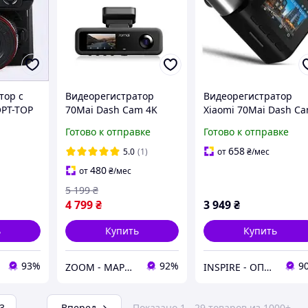
тор с
Видеорегистратор
Видеорегистратор
PT-TOP
70Mai Dash Cam 4K
Xiaomi 70Mai Dash C
ll HD,
T800E Set Black
Pro Plus A500S Global
Готово к отправке
Готово к отправке
Black
658
5.0
(1)
от
₴
/мес
480
от
₴
/мес
5 199
₴
4 799
₴
3 949
₴
ь
Купить
Купить
93%
92%
9
ZOOM - МАРКЕТ ЦИФРОВОЙ ТЕХНИКИ
INSPIRE - ОПТОВІ ПРОДАЖІ ТА БЕЗГОТІВКА ДЛЯ БІЗНЕСУ
3
...
Вперед
Показано 1 - 29 товаров из 1000+