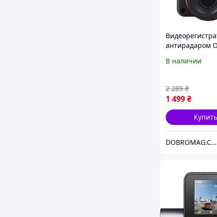
Видеорегистра
антирадаром O
GPS X7 2 DVR 2
В наличии
1080P черный
(1782142078)
2 285
₴
1 499
₴
Купит
DOBROMAG.COM.UA - ДОБРОМАГ