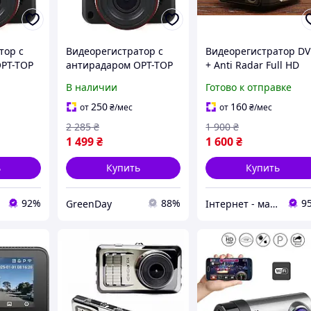
тор с
Видеорегистратор с
Видеорегистратор D
PT-TOP
антирадаром OPT-TOP
+ Anti Radar Full HD
в1 VG3
GPS X7 2 DVR 2в1 VG3
1080P, GPS, антирада
В наличии
Готово к отправке
1080P черный
2.4" дисплей, G-сенсо
(1782142078)
черный
250
160
от
₴
/мес
от
₴
/мес
2 285
₴
1 900
₴
1 499
₴
1 600
₴
ь
Купить
Купить
92%
88%
9
GreenDay
Інтернет - магазин "Lion"