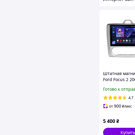
Штатная магн
Ford Focus 2 2
9" IPS 4/64Gb G
Готово к отпра
USB DSP Carpla
Android 13
4.7
900
от
₴
/мес
5 400
₴
Купит