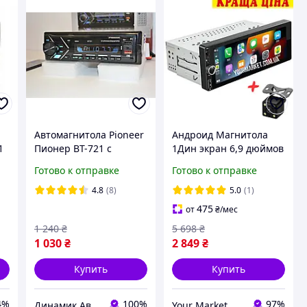
Автомагнитола Pioneer
Андроид Магнитола
1
Пионер BT-721 c
1Дин экран 6,9 дюймов
i
блютуз однодиновая
магнитофон 2/32Гб WiFi
Готово к отправке
Готово к отправке
1din магнитофон в
Bluetooth Gps
машину
Автомагнитола в авто
4.8
(8)
5.0
(1)
радиоприемник 4*50w
6286
475
от
₴
/мес
BT
1 240
₴
5 698
₴
1 030
₴
2 849
₴
Купить
Купить
4%
100%
97%
Динамик Авто
Your Market