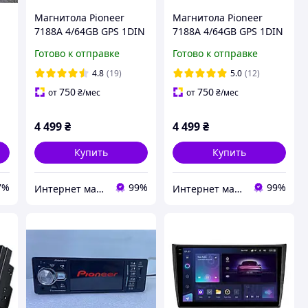
Магнитола Pioneer
Магнитола Pioneer
7188А 4/64GB GPS 1DIN
7188А 4/64GB GPS 1DIN
,9
с Bluetooth с выездным
с Bluetooth с выездным
Готово к отправке
Готово к отправке
с
IPS экраном 7"
IPS экраном 7"
y
Автомагнитола
Автомагнитола Пионер
4.8
(19)
5.0
(12)
а
750
750
от
₴
/мес
от
₴
/мес
4 499
₴
4 499
₴
Купить
Купить
7%
99%
99%
Интернет магазин "Техника"
Интернет магазин "Техника"