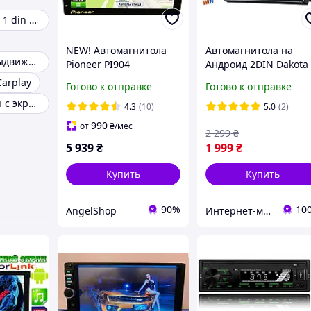
Автомагнитола 1 din с экраном
NEW! Автомагнитола
Автомагнитола на
Магнитола с выдвижным экраном
Pioneer PI904
Андроид 2DIN Dakota
GPS,экран 7', 2DIN,
K2001N 1gb/16gb экр
Carplay
Готово к отправке
Готово к отправке
Android13,
7 дюймов WiFi
Автомагнитолы с экраном
4/32GB,WIFI,FM,BT
Bluetooth GPS
4.3
(10)
5.0
(2)
навигация КОРЕЯ
навигация 2 ДИН
990
от
₴
/мес
2 299
₴
5 939
₴
1 999
₴
Купить
Купить
90%
10
AngelShop
Интернет-магазин "AMedia" Андроид Смарт ТВ Приставки, Видеорегистраторы, GPS Навигаторы,Аккумуляторы