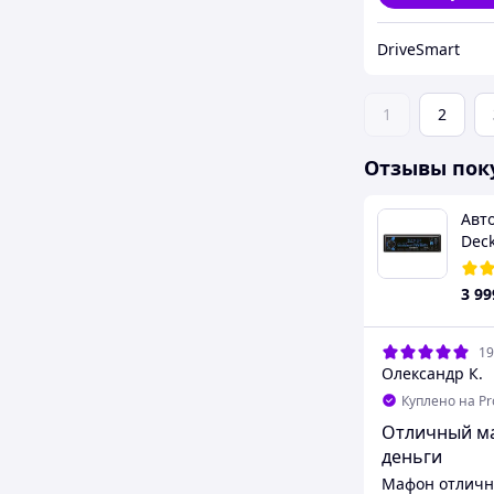
DriveSmart
1
2
Отзывы пок
Авт
Dec
3 99
19
Олександр К.
Куплено на P
Отличный ма
деньги
Мафон отличн