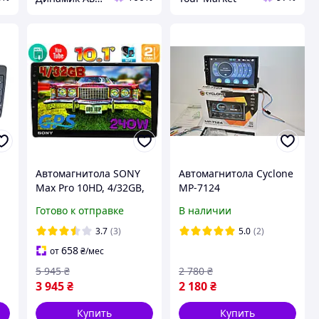
Автомагнитола SONY
Автомагнитола Cyclone
Max Pro 10HD, 4/32GB,
MP-7124
экран 10.1'',GPS,
универсальная
Готово к отправке
В наличии
3
Android12,2DIN,WIFI,FM
двухдиновая Циклон 2
,
,BT КОРЕЯ!
din дин сенсор 7"
3.7
(3)
5.0
(2)
мультимедиа в машину
658
от
₴
/мес
блютуз
5 945
₴
2 780
₴
3 945
₴
2 180
₴
Купить
Купить