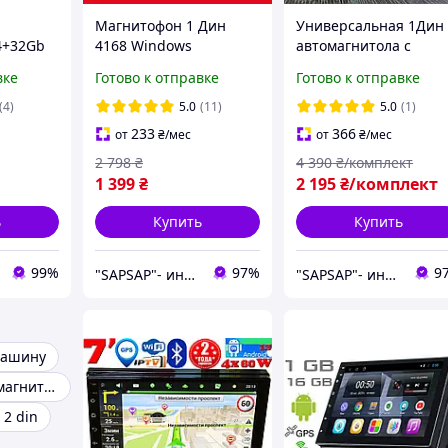
Магнитофон 1 Дин
Универсальная 1Дин
4+32Gb
4168 Windows
автомагнитола с
ная
сенсорный экран
сенсорным экраном 6
вке
Готово к отправке
Готово к отправке
4,3"IPS 2USB Авто
дюймов на Windows 
магнитола + Пульт на
Беспроводным CarPla
(4)
5.0
(11)
5.0
(1)
руль
магнитофон + Камер
233
366
от
₴
/мес
от
₴
/мес
заднего вида
2 798
₴
4 390
₴/комплект
1 399
₴
2 195
₴/комплект
ь
Купить
Купить
99%
97%
9
"SAPSAP"- интернет магазин
"SAPSAP"- интернет магазин
машину
Bluetooth автомагнитола
 2 din