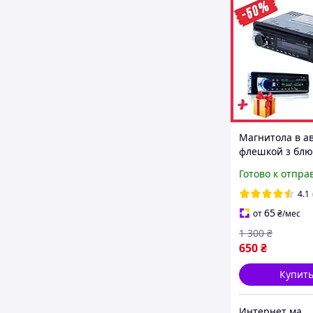
Магнитола в ав
флешкой з блю
Магнитолы
Готово к отпра
Автомобильна
магнитола pion
4.1
520 в машину 
65
от
₴
/мес
1 300
₴
650
₴
Купит
Интернет магазин "Eleven"