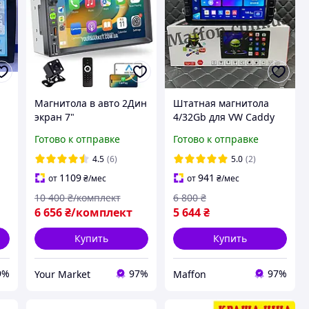
Магнитола в авто 2Дин
Штатная магнитола
экран 7"
4/32Gb для VW Caddy
универсальная
Touran Tiguan
Готово к отправке
Готово к отправке
Автомагнитола 8 ядер
Transporter Т5 Т6
4/64Gb Android 13
Passat B6 B7 Multivan
4.5
(6)
5.0
(2)
+Камера заднего вида
Polo Jetta Golf 8
1109
941
от
₴
/мес
от
₴
/мес
10 400
₴/комплект
6 800
₴
6 656
₴/комплект
5 644
₴
Купить
Купить
9%
97%
97%
Your Market
Maffon