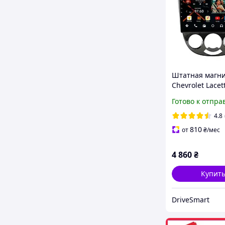
Штатная магн
Chevrolet Lacett
(Sedan) 2004-2
Готово к отпра
2/32Gb 10" IPS
Carplay GPS Wi
4.8
Android 12
810
от
₴
/мес
4 860
₴
Купит
DriveSmart