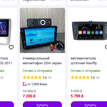
итола
Универсальный
Автомагнитола
005-2011
магнитофон 2Din экран
штатная Navifly
PS WiFi
7" 4+64Gb Android 13
Android 2Din Skoda
вке
Готово к отправке
Готово к отправке
y
Магнитола с CARPLAY
Octavia 2 A5 2004-201
GPS WiFi Bluetooth
(4/64GB, Android Auto
(3)
5.0
(5)
5.0
(4)
+КАМЕРА
CarPlay)
1200
от
₴
/мес
10 000
₴
5 999
₴
7 200
₴
5 799
₴
ь
Купить
Купить