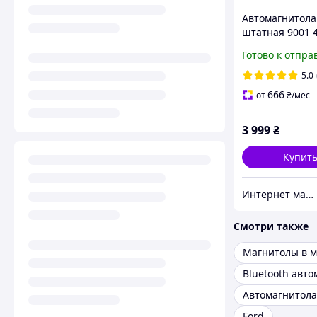
Автомагнитола
штатная 9001 
9" Универсаль
Готово к отпра
android Gps
5.0
666
от
₴
/мес
3 999
₴
Купит
Интернет магазин "Техника"
Смотри также
Магнитолы в 
Автомагнитола
Ford