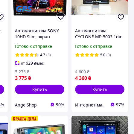
с
Автомагнитола SONY
Автомагнитола
10HD Slim, экран
CYCLONE MP-5003 1din
10.1'',GPS,
c сенсорным экраном
Готово к отправке
Готово к отправке
Android12,2DIN
6.6" Android Auto и
2/32GB,2USB,WIFI,FM,BT
Carplay 2/32Гб wi-fi GPS
4.7
(3)
5.0
(3)
КОРЕЯ!
мультимедиа
629
от
₴
/мес
5 275
₴
4 600
₴
3 775
₴
4 360
₴
Купить
Купить
8%
90%
97%
AngelShop
Интернет-магазин Android Shopping