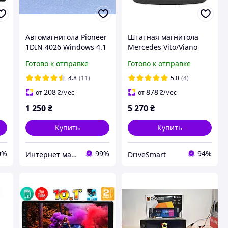
Автомагнитола Pioneer
Штатная магнитола
1DIN 4026 Windows 4.1
Mercedes Vito/Viano
ан
inch+ (Bluetooth)+Video
(W639) 2003-2014
Готово к отправке
Готово к отправке
2/32Gb 10.1" IPS DSP
Carplay GPS WiFi BT USB
4.8
(11)
5.0
(4)
Android 12
208
878
от
₴
/мес
от
₴
/мес
1 250
₴
5 270
₴
Купить
Купить
0%
99%
94%
Интернет магазин "Техника"
DriveSmart