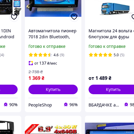
 1DIN
Автомагнитола пионер
Магнитола 24 вольта 
Android
7018 2din Bluetooth,
блютузом для фуры
, WI-FI,
мр3, USB,
Fantom FP-024
вке
Готово к отправке
Готово к отправке
Мультимедийная
Black/Green
процессорная
(4)
4.6
(9)
5.0
(5)
магнитола с экраном 7
137
от
₴
/мес
дюймов
2 738
₴
1 369
₴
от
1 489
₴
ь
Купить
Купить
90%
96%
9
PeopleShop
ВБАРДАЧКЕ автомобильная электроника