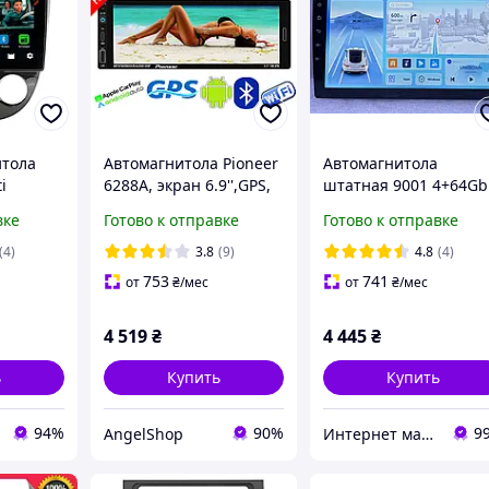
итола
Автомагнитола Pioneer
Автомагнитола
i
6288A, экран 6.9'',GPS,
штатная 9001 4+64Gb
013
Android13, 4/64GB, DSP,
9" Универсальная
вке
Готово к отправке
Готово к отправке
 DSP
1DIN USB,WIFI,FM,BT
android Gps
Fi BT USB
КОРЕЯ!
(4)
3.8
(9)
4.8
(4)
753
741
от
₴
/мес
от
₴
/мес
4 519
₴
4 445
₴
ь
Купить
Купить
94%
90%
9
AngelShop
Интернет магазин "Техника"