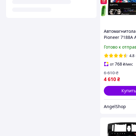
Автомагнитола
Pioneer 7188А 
15, 4/64GB, GPS
Готово к отпра
Корея
4.8
768
от
₴
/мес
6 610
₴
4 610
₴
Купит
AngelShop