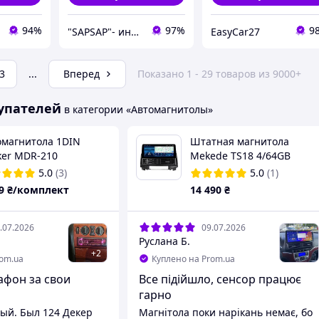
94%
97%
9
"SAPSAP"- интернет магазин
EasyCar27
3
...
Вперед
Показано 1 - 29 товаров из 9000+
упателей
в категории «Автомагнитолы»
омагнитола 1DIN
Штатная магнитола
ker MDR-210
Mekede TS18 4/64GB
Hyundai Santa Fe 2 2006-
5.0
(3)
5.0
(1)
2012
9
₴/комплект
14 490
₴
.07.2026
09.07.2026
Руслана Б.
+
2
rom.ua
Куплено на Prom.ua
фон за свои
Все підійшло, сенсор працює
гарно
ый. Был 124 Декер
Магнітола поки нарікань немає, бо