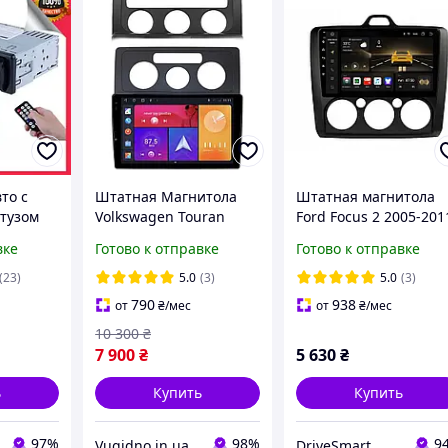
то с
Штатная Магнитола
Штатная магнитола
тузом
Volkswagen Touran
Ford Focus 2 2005-201
Caddy III 2K 2004-2010
9" IPS 4/64Gb GPS WiF
вке
Готово к отправке
Готово к отправке
я
на Android Модель
USB DSP Carplay
eer jsd-
XYAuto-7311-8octa-
Android 13
(23)
5.0
(3)
5.0
(3)
с PMX
CarPlay-4/64-360
790
938
от
₴
/мес
от
₴
/мес
10 300
₴
7 900
₴
5 630
₴
ь
Купить
Купить
97%
98%
9
Vugidno.in.ua
DriveSmart