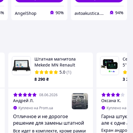
8%
90%
94%
AngelShop
avtoakustica.prom.ua
Штатная магнитола
Сенс
Mekede MN Renault
5" IP
Megane 2 (2002-2009) IPS
Andr
5.0
(1)
мото
8 290
₴
3 29
нави
08.06.2026
07.
Андрей Л.
Оксана К.
Куплено на Prom.ua
Куплено на Pr
Отличное и не дорогое
Гарна штука❤
решение для замены штатной
але є одне ал
магнитолы
Екран андроїдА
Все идет в комплекте, кроме рамки