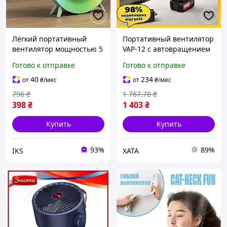
Лёгкий портативный
Портативный вентилятор
вентилятор мощностью 5
VAP-12 с автовращением
Вт с защитным кожухом
12 21V 2 АКБ - для отдыха
Готово к отправке
Готово к отправке
для детей и функцией
на природе
ночника для
40
234
от
₴
/мес
от
₴
/мес
путешествий и отдыха на
796
₴
1 767
.78
₴
природе
398
₴
1 403
₴
Купить
Купить
93%
89%
IKS
XATA