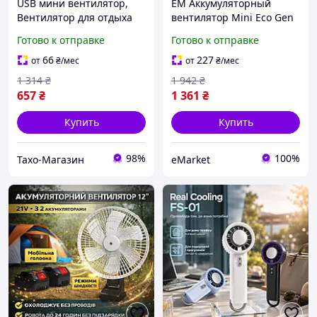
USB мини вентилятор,
EM Аккумуляторный
Вентилятор для отдыха
вентилятор Mini Eco Gen
на природе (Двойной),
3.0 fan с автовращением
Готово к отправке
Готово к отправке
THO
для кемпинга и отдыха на
природе бел MAR_K
66
227
от
₴
/мес
от
₴
/мес
1 314
₴
1 942
₴
657
₴
1 361
₴
Купить
Купить
98%
100%
Тахо-Магазин
eMarket