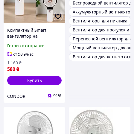
Беспроводной вентилятор дл
Аккумуляторный вентилятор 
Вентиляторы для пикника
Вентилятор для прогулок и о
Компактный Smart
вентилятор на
Переносной вентилятор для 
аккумуляторе для отдыха
Готово к отправке
Мощный вентилятор для акт
на природе
58
от
₴
/мес
Вентилятор для летнего отд
1 160
₴
580
₴
Купить
91%
CONDOR