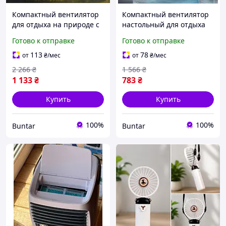
Компактный вентилятор
Компактный вентилятор
для отдыха на природе с
настольный для отдыха
солнечной панелью
на природе 3 скорости с
Готово к отправке
Готово к отправке
LED подсветкой
113
78
от
₴
/мес
от
₴
/мес
2 266
₴
1 566
₴
1 133
₴
783
₴
Купить
Купить
100%
100%
Buntar
Buntar