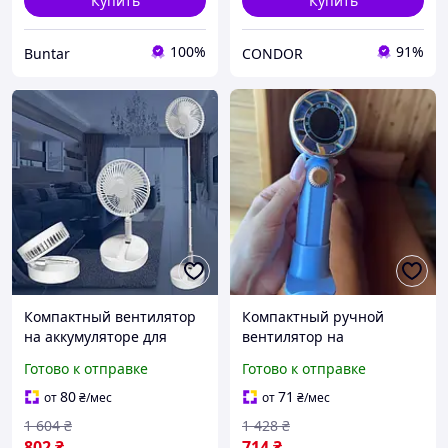
Купить
Купить
100%
91%
Buntar
CONDOR
Компактный вентилятор
Компактный ручной
на аккумуляторе для
вентилятор на
отдыха на природе с
аккумуляторе для отдыха
Готово к отправке
Готово к отправке
высотой до 1м
на природе SIM-65
80
71
от
₴
/мес
от
₴
/мес
1 604
₴
1 428
₴
802
₴
714
₴