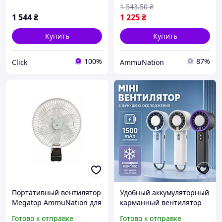
ЕMN_PS
1 543
.50
₴
1 544
₴
1 225
₴
Купить
Купить
100%
87%
Click
AmmuNation
Портативный вентилятор
Удобный аккумуляторный
Megatop AmmuNation для
карманный вентилятор
отдыха на природе, 12"
на 1500 mAh с
Готово к отправке
Готово к отправке