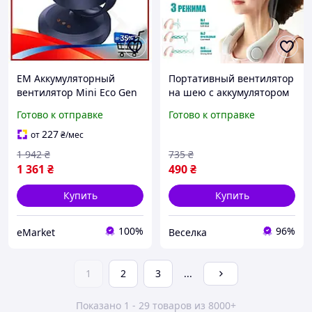
EM Аккумуляторный
Портативный вентилятор
вентилятор Mini Eco Gen
на шею с аккумулятором
3.0 fan с LED подсветкой
4000 мАч три режима
Готово к отправке
Готово к отправке
для кемпинга и отдыха на
обдува для работы
природе че MAR_K
прогулок и отдыха FLAME
227
от
₴
/мес
1 942
₴
735
₴
1 361
₴
490
₴
Купить
Купить
100%
96%
eMarket
Веселка
1
2
3
...
Показано 1 - 29 товаров из 8000+