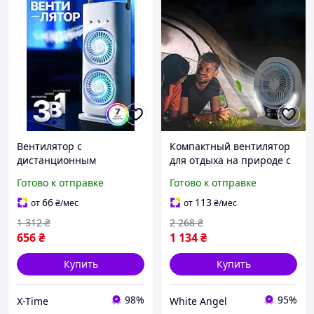
Вентилятор с
Компактный вентилятор
дистанционным
для отдыха на природе с
управлением,
солнечной панелью SIM-
Готово к отправке
Готово к отправке
Вентилятор для отдыха
114
на природе (Двойной),
66
113
от
₴
/мес
от
₴
/мес
XTM
1 312
₴
2 268
₴
656
₴
1 134
₴
Купить
Купить
98%
95%
X-Time
White Angel