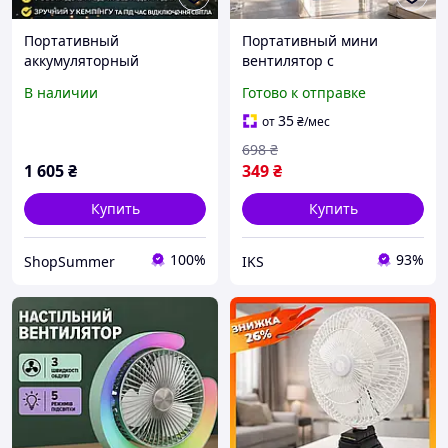
Портативный
Портативный мини
аккумуляторный
вентилятор с
вентилятор VAP-12 12
регулировкой скорости и
В наличии
Готово к отправке
дюймов с
функцией охлаждения
автовращением для
для путешествий и
35
от
₴
/мес
кемпинга и отдыха на
отдыха на природе в
698
₴
природе
жаркое лето
1 605
₴
349
₴
Купить
Купить
100%
93%
ShopSummer
IKS