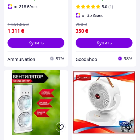
регулируемой функцией
охлаждения для
218
от
₴
/мес
5.0
(1)
активного отдыха на
35
от
₴
/мес
природе
1 651
.86
₴
700
₴
1 311
₴
350
₴
Купить
Купить
87%
98%
AmmuNation
GoodShop