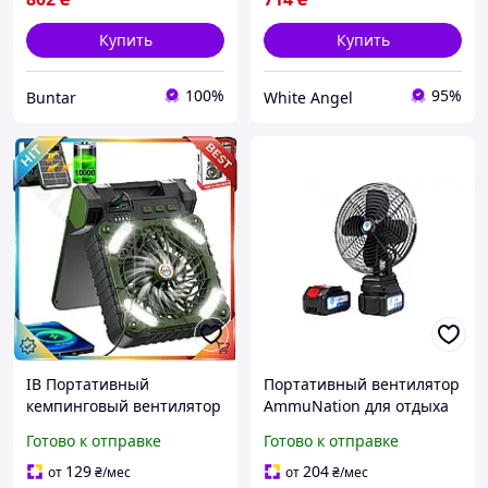
Купить
Купить
100%
95%
Buntar
White Angel
ІВ Портативный
Портативный вентилятор
кемпинговый вентилятор
AmmuNation для отдыха
Ultra Line 10000 мАч с
на природе
Готово к отправке
Готово к отправке
солнечной батареей для
отдыха на природе
129
204
от
₴
/мес
от
₴
/мес