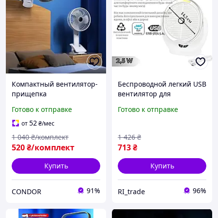
Компактный вентилятор-
Беспроводной легкий USB
прищепка
вентилятор для
универсальный для
активного отдыха на
Готово к отправке
Готово к отправке
отдыха на природе
природе с длительным
временем работы для
52
от
₴
/мес
охлаждения воздуха в
1 040
₴/комплект
1 426
₴
жару
520
₴/комплект
713
₴
Купить
Купить
91%
96%
CONDOR
RI_trade