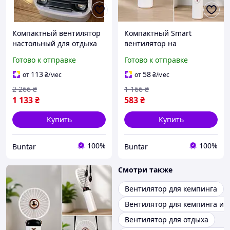
Компактный вентилятор
Компактный Smart
настольный для отдыха
вентилятор на
на природе с
аккумуляторе для отдыха
Готово к отправке
Готово к отправке
увлажнителем воздуха
на природе BUN-2846
113
58
от
₴
/мес
от
₴
/мес
2 266
₴
1 166
₴
1 133
₴
583
₴
Купить
Купить
100%
100%
Buntar
Buntar
Смотри также
Вентилятор для кемпинга
Вентилятор для кемпинга и 
Вентилятор для отдыха