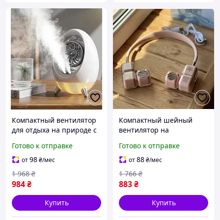
Компактный вентилятор
Компактный шейный
для отдыха на природе с
вентилятор на
увлажнителем и
аккумуляторе для отдыха
Готово к отправке
Готово к отправке
охладителем воздуха SIM-
на природе BUN-2825
79
98
88
от
₴
/мес
от
₴
/мес
1 968
₴
1 766
₴
984
₴
883
₴
Купить
Купить