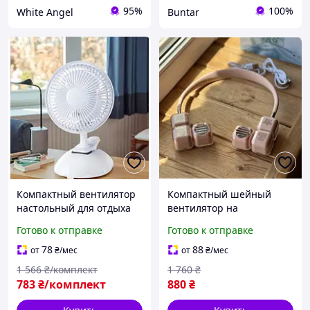
95%
100%
White Angel
Buntar
Компактный вентилятор
Компактный шейный
настольный для отдыха
вентилятор на
на природе с прищепкой
аккумуляторе для отдыха
Готово к отправке
Готово к отправке
для крепления
на природе
78
88
от
₴
/мес
от
₴
/мес
1 566
₴/комплект
1 760
₴
783
₴/комплект
880
₴