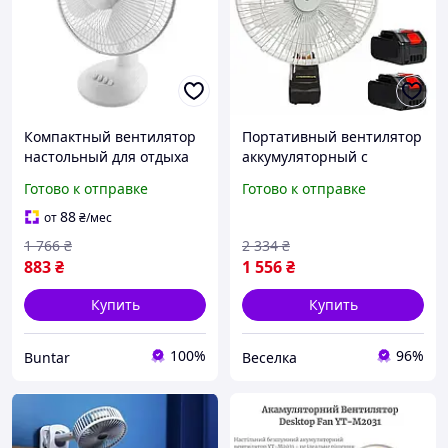
Компактный вентилятор
Портативный вентилятор
настольный для отдыха
аккумуляторный с
на природе от сети
функцией автовращения
Готово к отправке
Готово к отправке
для дачи кемпинга и
отдыха на природе FLAME
88
от
₴
/мес
1 766
₴
2 334
₴
883
₴
1 556
₴
Купить
Купить
100%
96%
Buntar
Веселка