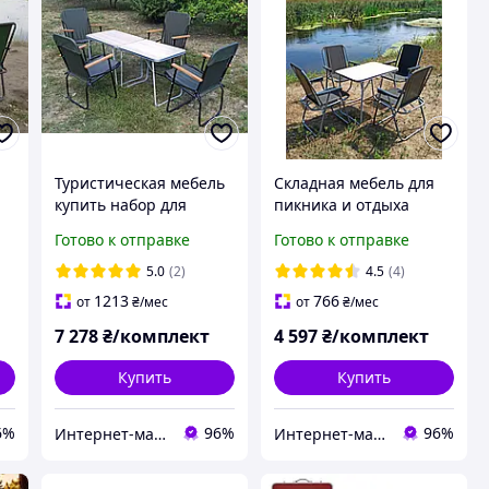
Туристическая мебель
Складная мебель для
купить набор для
пикника и отдыха
ь
пикника стол 4 стула
(Стол+4 кресла)
Готово к отправке
Готово к отправке
кресла "Патриот
"Комфорт О1+4з" в
О2+4з" для природы
Украине
5.0
(2)
4.5
(4)
рыбалки кемпинга
1213
766
от
₴
/мес
от
₴
/мес
7 278
₴/комплект
4 597
₴/комплект
Купить
Купить
6%
96%
96%
Интернет-магазин "АльдеМикс" : Оригинальные подарки, эксклюзивные, элитные сувениры ручной работы.
Интернет-магазин "АльдеМикс" : Оригинальные подарки, эксклюзивные, элитные сувениры ручной работы.