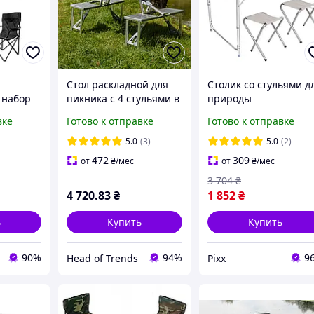
Стол раскладной для
Столик со стульями д
 набор
пикника с 4 стульями в
природы
и 2
чемодане набор
Туристический
вке
Готово к отправке
Готово к отправке
кой для
туристической мебели
алюминевый стол
ыха на
для кемпинга на
чемодан для отдыха +
5.0
(3)
5.0
(2)
ыбалки
подарок
стула Коричневый pi
472
309
от
₴
/мес
от
₴
/мес
3 704
₴
4 720
.83
₴
1 852
₴
ь
Купить
Купить
90%
94%
9
Head of Trends
Pixx