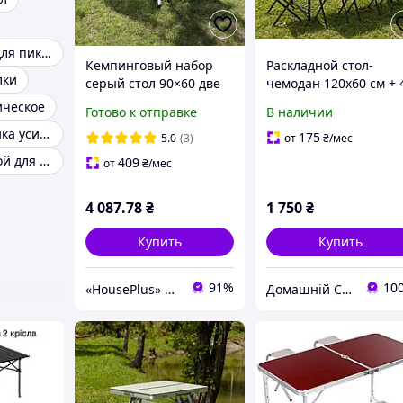
Стол и стулья для пикника
Кемпинговый набор
Раскладной стол-
лки
серый стол 90×60 две
чемодан 120х60 см + 
лавки алюминиевый
стула Primaveo
ическое
Готово к отправке
В наличии
регулировка высоты,
Комплект садовой и
Стол для пикника усиленный
туристический
туристической мебел
175
5.0
(3)
от
₴
/мес
комплект мебели
(Черный)
Стол раскладной для кемпинга
409
от
₴
/мес
природы
4 087
.78
₴
1 750
₴
Купить
Купить
91%
10
«HousePlus» интернет-магазин товаров для туризма
Домашній Світ