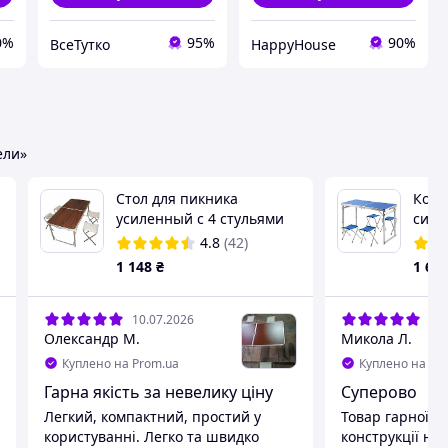
0%
95%
90%
ВсеТутко
HappyHouse
ели»
Стол для пикника
Комп
усиленный с 4 стульями
сиде
Folding Table (раскладной
пикн
4.8
(42)
чемодан) FM227
Стол
1 148
₴
1 63
OM2
10.07.2026
05.
Олександр М.
Микола Л.
Куплено на Prom.ua
Куплено на Pr
Гарна якість за невелику ціну
Суперово
Легкий, компактний, простий у
Товар гарної як
користуванні. Легко та швидко
конструкції на 