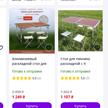
Алюминиевый
Стол для пикника
раскладной стол для
раскладной с 4
пикника природы с 4
стульями Folding Table
Готово к отправке
Готово к отправке
стульями
120х60х55 60 70 см 3
туристический
режима высоты HP227
5.0
(3)
5.0
(7)
комплект
2 498
₴
1 302
₴
1 249
₴
1 107
₴
Купить
Купить