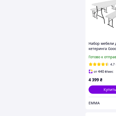
Набор мебели 
кетеринга Goo
стол плаcтиков
Готово к отпра
76 см и 2 скам
4.7
440
от
₴
/мес
4 399
₴
Купит
EMMA