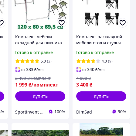
ля
Комплект мебели
Комплект раскладной
складной для пикника
мебели стол и стулья
комплект мебели
со спинкой для
Готово к отправке
Готово к отправке
походный
пикника туризма
 4
туристический с
кемпинга рыбалки
5.0
(2)
4.0
(9)
x
чехлом Ranger ST 401
333
340
от
₴
/мес
от
₴
/мес
2 499
₴/комплект
4 000
₴
1 999
₴/комплект
3 400
₴
Купить
Купить
6%
100%
90%
Sportinvent - спортивный интернет магазин
DimSad