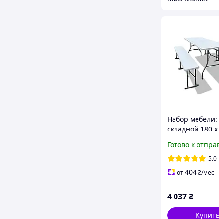
Набор мебели:
складной 180 x
см + 2 лавки, 
Готово к отпра
5.0
404
от
₴
/мес
4 037
₴
Купит