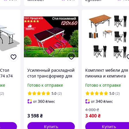
 Стол
Усиленный раскладной
Комплект мебели для
 74 x74
стол трансформер для
пикника и кемпинга
белый
пикника на природе с
раскладной стол и 4
вке
Готово к отправке
Готово к отправке
регулировкой высоты
стулья
стол чемодан
(2)
5.0
(2)
5.0
(2)
коричневый
360
340
от
₴
/мес
от
₴
/мес
4 000
₴
3 598
₴
3 400
₴
ь
Купить
Купить