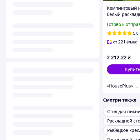
Кемпинговый 
белый расклад
регулировка в
Готово к отпра
стула, туристи
комплект мебе
5.0
отдыха
221
от
₴
/мес
2 212
.22
₴
Купит
«HousePlus» интернет-магазин товаров для туризма
Смотри также
Стол для пикн
Раскладной ст
Рыбацкое крес
Раскладной ст