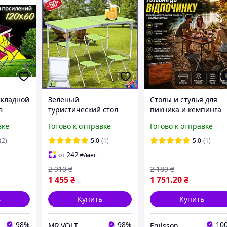
складной
Зеленый
Столы и стулья для
в
туристический стол
пикника и кемпинга
ля
чемодан для пикника
Стол 120х60 + 4 стула
вке
Готово к отправке
Готово к отправке
ыха
Folding Table, Складной
Столы кемпинговые
стол со стульями для
Стол чемодан
(2)
5.0
(1)
5.0
(1)
кемпинга и гостей
туристический
242
от
₴
/мес
Раскладной стол
2 910
₴
2 189
₴
1 455
₴
1 751
.20
₴
ь
Купить
Купить
98%
98%
10
MR.VOLT
Egilsson