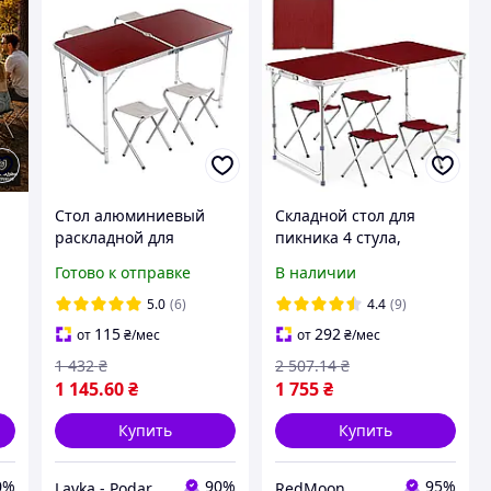
Стол алюминиевый
Складной стол для
раскладной для
пикника 4 стула,
,
пикника , туризма .
120х70х60см,
Готово к отправке
В наличии
Кемпинговый стол со
Коричневый /
стульями
Туристический стол
5.0
(6)
4.4
(9)
раскладной / Стол для
115
292
от
₴
/мес
от
₴
/мес
кемпинга
1 432
₴
2 507
.14
₴
1 145
.60
₴
1 755
₴
Купить
Купить
0%
90%
95%
Lavka - Podarkov
RedMoon