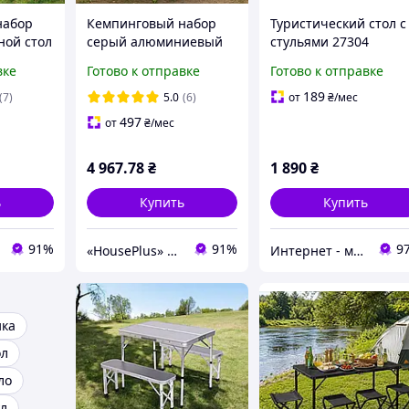
набор
Кемпинговый набор
Туристический стол с
ной стол
серый алюминиевый
стульями 27304
ысоты 4
стол 4 стулья
вке
Готово к отправке
Готово к отправке
ческий
регулировка высоты,
ли для
раскладной комплект
189
(7)
5.0
(6)
от
₴
/мес
мебели для природы
497
от
₴
/мес
4 967
.78
₴
1 890
₴
ь
Купить
Купить
91%
91%
9
«HousePlus» интернет-магазин товаров для туризма
Интернет - магазин МАНДАРИНКА
ика
ол
ло
ул