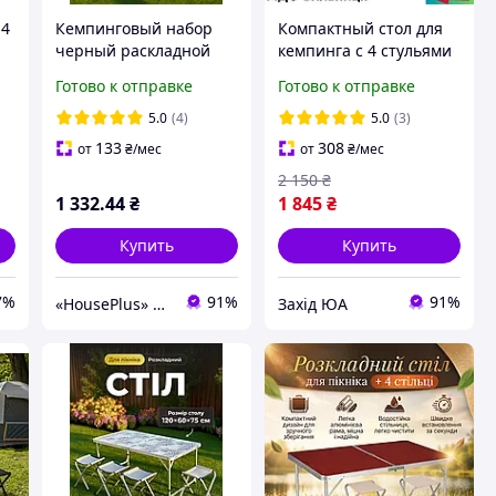
 4
Кемпинговый набор
Компактный стол для
черный раскладной
кемпинга с 4 стульями
стол регулировка
Раскладной
Готово к отправке
Готово к отправке
высоты 4 стула,
туристический
туристический
усиленный стол для
5.0
(4)
5.0
(3)
комплект мебели для
пикника зеленый
133
308
от
₴
/мес
от
₴
/мес
отдыха
2 150
₴
1 332
.44
₴
1 845
₴
Купить
Купить
7%
91%
91%
«HousePlus» интернет-магазин товаров для туризма
Захід ЮА