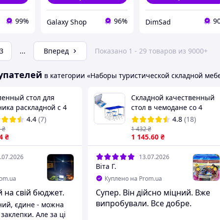
99%
96%
9
Galaxy Shop
DimSad
3
...
Вперед
Показано 1 - 29 товаров из 9000+
упателей
в категории «Наборы туристической складной меб
ленный стол для
Складной качественный
ника раскладной с 4
стол в чемодане со 4
льями T-01 Салатовый
стульями | Cтол для
4.4
(7)
4.8
(18)
27
отдыха раскладной для
0
₴
1 432
₴
4
₴
кемпинга и туризма
1 145
.60
₴
Синий
.07.2026
13.07.2026
Віта Г.
rom.ua
Куплено на Prom.ua
 на свій бюджет.
Супер. Він дійсно міцний. Вже
випробували. Все добре.
ний, єдине - можна
 заклепки. Але за ці