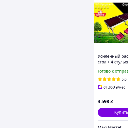
Усиленный ра
стол + 4 стулье
трансформер д
Готово к отпра
пикника и отд
коричневый
5.0
360
от
₴
/мес
3 598
₴
Купит
Maxi Market