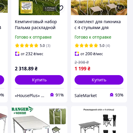
Кемпинговый набор
Комплект для пикника
4
Пальма раскладной
с 4 стульями для
стол с регулировкой
пикника туризма
Готово к отправке
Готово к отправке
высоты и 4 стула,
кемпинга. Столик со
и
туристическая мебель
стульями для выездов
5.0
(3)
5.0
(4)
для пикника отдыха
на природу
232
200
от
₴
/мес
от
₴
/мес
2 398
₴
2 318
.89
₴
1 199
₴
Купить
Купить
0%
91%
93%
«HousePlus» интернет-магазин товаров для туризма
SaleMarket