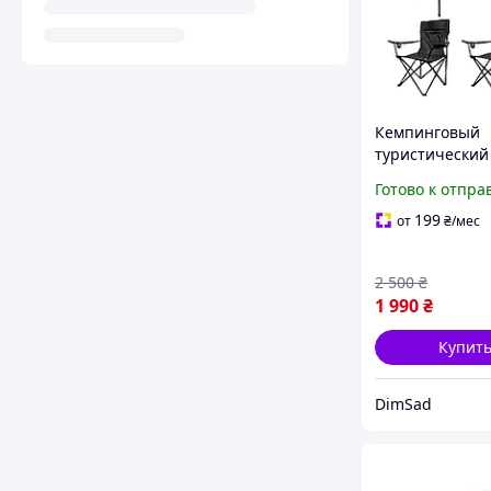
Кемпинговый
туристический
складной стол 
Готово к отпра
стулья со спин
пикника и отд
199
от
₴
/мес
природе для р
2 500
₴
1 990
₴
Купит
DimSad