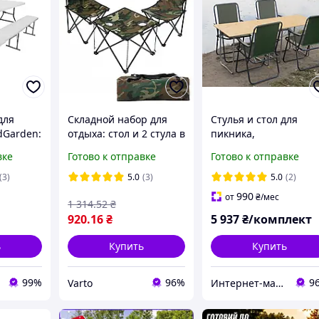
для
Складной набор для
Стулья и стол для
dGarden:
отдыха: стол и 2 стула в
пикника,
ый 180 х
чехле | Туристический
туристическая мебел
вке
Готово к отправке
Готово к отправке
ейки
столик со стульями |
купить "Комфорт
Складной стол и стулья
ФП2+4з" комплект
(3)
5.0
(3)
5.0
(2)
складной мебели
990
от
₴
/мес
1 314
.52
₴
920
.16
₴
5 937
₴/комплект
ь
Купить
Купить
99%
96%
9
Varto
Интернет-магазин "АльдеМикс" : Оригинальные подарки, эксклюзивные, элитные сувениры ручной работы.