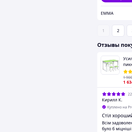
EMMA
1
2
Отзывы пок
Уси
пик
сту
HP2
1 90
1 63
22
Кирилл К.
Куплено на P
Стіл хороший
Всім задоволе
було б міцніші