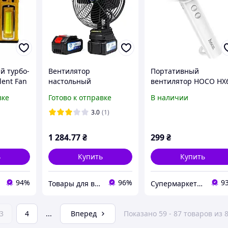
й турбо-
Вентилятор
Портативный
lent Fan
настольный
вентилятор HOCO HX
й
аккумуляторный VAP-8
складной ручной для
вке
Готово к отправке
В наличии
дыха на
8" с автоповоротом,
охлаждения на улице
овых
USB и 2 АКБ 21В
дома с аккумуляторо
3.0
(1)
1200mAh
1 284
.77
₴
299
₴
ь
Купить
Купить
94%
96%
9
Товары для всех в интернет-магазине «Avocado»
Супермаркет мобільних аксесуарів
3
4
...
Вперед
Показано 59 - 87 товаров из 