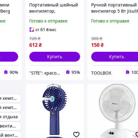
мини
Портативный шейный
Ручной портативный
yBerg
вентилятор,
вентилятор 5 Вт Jisuli
LED
безлопастной, мини-
mini portable fan
вке
Готово к отправке
Готово к отправке
носимой,
Беспроводной USB
ый
перезаряжаемый
мини-вентилятор
61
от
₴
/мес
M227
через USB, 3 скорости
720
₴
300
₴
для офиса
612
₴
150
₴
ь
Купить
Купить
90%
95%
10
"STfE": красота, комфорт и удовольствие!
TOOLBOX
Вентилятор для кемпинга
Вентилятор для кемпинга и туризма
я отдыха
Беспроводной вентилятор для отдыха на свежем воздухе
Аккумуляторный вентилятор для активного отдыха