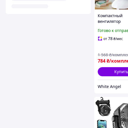
Компактный
вентилятор
настольный дл
Готово к отпра
на природе с
прищепкой дл
78
от
₴
/мес
крепления SIM
1 568
₴/компле
784
₴/компл
Купит
White Angel