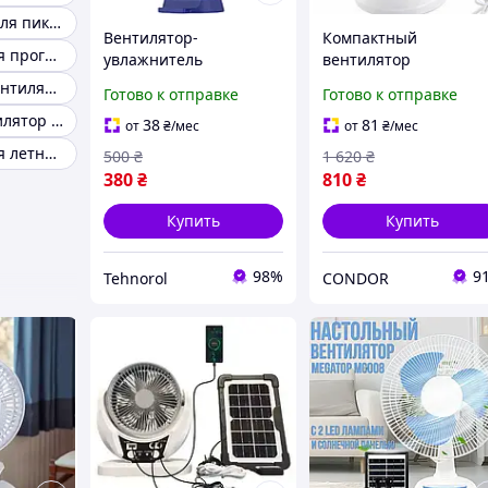
Вентиляторы для пикника
Вентилятор-
Компактный
Вентилятор для прогулок и отдыха
увлажнитель
вентилятор
портативный Keloc с
настольный от сети
Переносной вентилятор для отдыха и туризма
Готово к отправке
Готово к отправке
LED дисплеем и 5
для отдыха на приро
Мощный вентилятор для активного отдыха
режимами, USB-
38
81
от
₴
/мес
от
₴
/мес
зарядка (коробка
Вентилятор для летнего отдыха
500
₴
1 620
₴
пошкоджена)
380
₴
810
₴
Купить
Купить
98%
9
Tehnorol
CONDOR