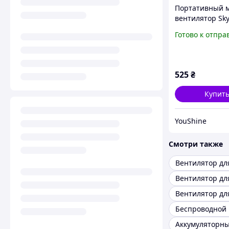
Портативный 
вентилятор Sk
настольный с 
Готово к отпра
подсветкой
аккумуляторн
переносной F
525
₴
Купит
YouShine
Смотри также
Вентилятор дл