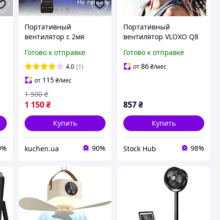
Портативный
Портативный
вентилятор с 2мя
вентилятор VLOXO Q8
Ач
аккумуляторами на 21V
Охлаждающий
Готово к отправке
Готово к отправке
2
и автовращением
вентилятор с
ор
Аккумуляторный
козырьком,
86
4.0
(1)
от
₴
/мес
вентилятоР
Безлопастной
115
от
₴
/мес
вентилятор
1 500
₴
1 150
₴
857
₴
Купить
Купить
0%
90%
98%
kuchen.ua
Stock Hub