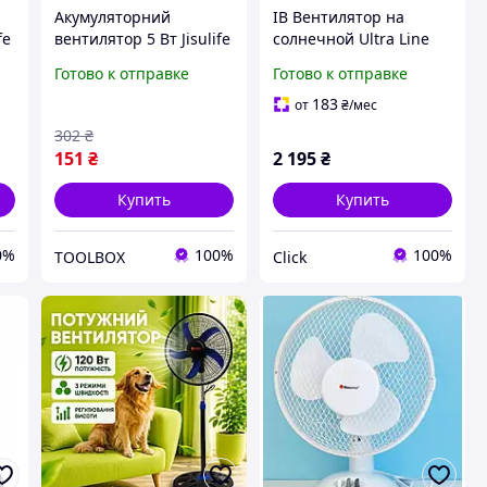
Акумуляторний
ІВ Вентилятор на
fe
вентилятор 5 Вт Jisulife
солнечной Ultra Line
mini portable fan с
батарее напольный и
Готово к отправке
Готово к отправке
зарядкой через USB
настольный
Ручной мини-
перезаряжаемый с 3
183
от
₴
/мес
вентилятор для с
скоростями для
302
₴
легким весом для
ЕMN_PS
151
₴
2 195
₴
отдыха
Купить
Купить
0%
100%
100%
TOOLBOX
Click