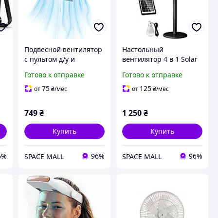
Подвесной вентилятор
Настольный
с пультом д/у и
вентилятор 4 в 1 Solar
встроенной LED-
Floor Fan S39
Готово к отправке
Готово к отправке
лампой
75
125
от
₴
/мес
от
₴
/мес
749
₴
1 250
₴
Купить
Купить
5%
96%
96%
SPACE MALL
SPACE MALL