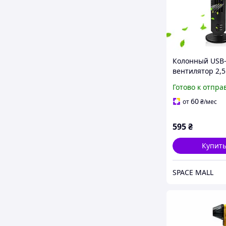
Колонный USB
вентилятор 2,5
см
Готово к отпра
60
от
₴
/мес
595
₴
Купит
SPACE MALL