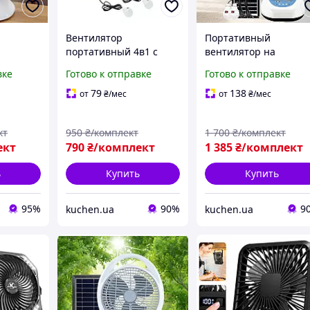
Вентилятор
Портативный
портативный 4в1 с
вентилятор на
я отдыха
солнечной панелью,2
аккумуляторе 4500 м
вке
Готово к отправке
Готово к отправке
Led лампы Переносной
+ солнечная панель 
я
вентилятор на
LED лампы Вентилят
79
138
от
₴
/мес
от
₴
/мес
-23
аккумуляторе 4000 мАH
настольныЙ
кт
950
₴/комплект
1 700
₴/комплект
ект
790
₴/комплект
1 385
₴/комплект
ь
Купить
Купить
95%
90%
9
kuchen.ua
kuchen.ua