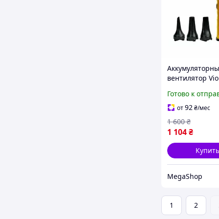
Аккумуляторны
вентилятор Vio
F020 идеальны
Готово к отпра
спутник для от
природе и быт
92
от
₴
/мес
нужд
1 600
₴
1 104
₴
Купит
MegaShop
1
2