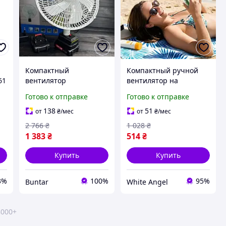
Компактный
Компактный ручной
61
вентилятор
вентилятор на
настольный с двумя
аккумуляторе для
Готово к отправке
Готово к отправке
АКБ для отдыха на
отдыха на природе
м
природе
SIM-79
138
51
от
₴
/мес
от
₴
/мес
2 766
₴
1 028
₴
1 383
₴
514
₴
Купить
Купить
3%
100%
95%
Buntar
White Angel
8000+