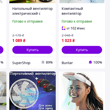
Напольный вентилятор
Компактный
электрический с
вентилятор
функцией вращения и
настольный от сети
Готово к отправке
Готово к отправке
де
3 скоростями для дома
для отдыха на природе
и отдыха на ножке
Domotec 40 вт
102
от
₴
/мес
2 178
₴
2 046
₴
1 089
₴
1 023
₴
Купить
Купить
1%
89%
100%
SuperShop
Buntar