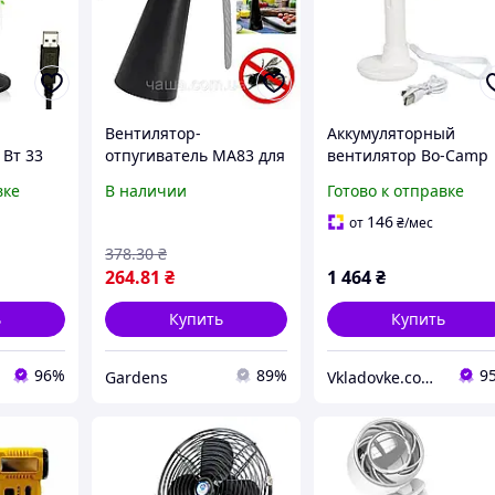
-
Вентилятор-
Аккумуляторный
 Вт 33
отпугиватель МА83 для
вентилятор Bo-Camp
защиты от мух и ос во
Portable Fan With
вке
В наличии
Готово к отправке
время отдыха на
Holder White 3
природе и ! BEST,
скорости 1200 мАч
146
от
₴
/мес
хорошая цена
настольный и ручно
378
.30
₴
264
.81
₴
1 464
₴
ь
Купить
Купить
96%
89%
9
Gardens
Vkladovke.com.ua