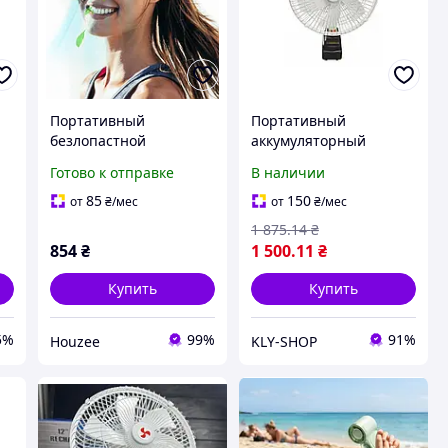
Портативный
Портативный
безлопастной
аккумуляторный
вентилятор VLOXO
вентилятор Megatop
Готово к отправке
В наличии
Hands Free для
VAP-12 для кемпинга и
путешествий и
отдыха на природе
85
150
от
₴
/мес
от
₴
/мес
й
кемпинга с козырьком
1 875
.14
₴
и USB зарядкой
854
₴
1 500
.11
₴
Купить
Купить
5%
99%
91%
Houzee
KLY-SHOP