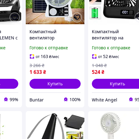
я
Компактный
Компактный
LEMEN с
вентилятор
вентилятор на
 20000
настольный с
аккумуляторе для
вке
Готово к отправке
Готово к отправке
льное
солнечной панелью
отдыха на природе с
 часов
для отдыха на природе
универсальным
163
52
от
₴
/мес
от
₴
/мес
креплением SIM-44
3 266
₴
1 048
₴
1 633
₴
524
₴
ь
Купить
Купить
99%
100%
9
Buntar
White Angel