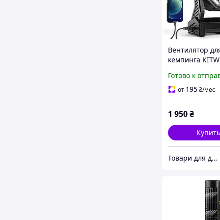
Вентилятор дл
кемпинга KITW
аккумулятором
Готово к отпра
мАч - максима
охлаждение 58
195
от
₴
/мес
1 950
₴
Купит
Товари для дому