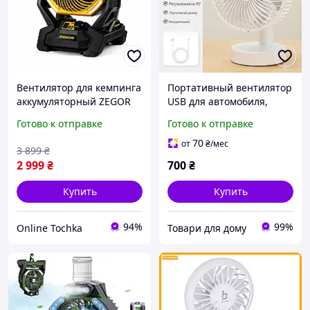
Вентилятор для кемпинга
Портативный вентилятор
аккумуляторный ZEGOR
USB для автомобиля,
CFN-21 2300 об/мин
кемпинга, офиса 4
Готово к отправке
Готово к отправке
мобильный вентилятор
скорости
для дачи аккумуляторный
70
от
₴
/мес
3 899
₴
2 999
₴
700
₴
Купить
Купить
94%
99%
Online Tochka
Товари для дому