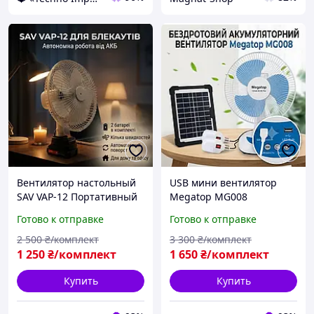
Вентилятор настольный
USB мини вентилятор
SAV VAP-12 Портативный
Megatop MG008
вентилятор 21V
Портативный мини
Готово к отправке
Готово к отправке
Аккумуляторный
вентилятор 6W
вентилятор 12" 2 АКБ
Вентилятор с подставкой
2 500
₴/комплект
3 300
₴/комплект
Вентилятор для кемпинга
настольный Вентилятор
1 250
₴/комплект
1 650
₴/комплект
для кемпинга
Купить
Купить