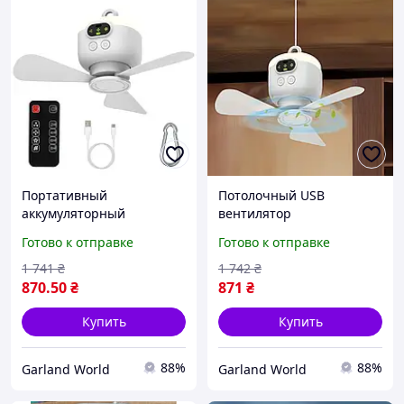
Портативный
Потолочный USB
аккумуляторный
вентилятор
вентилятор с подсветкой
аккумуляторный 8000mAh
Готово к отправке
Готово к отправке
8000 мАч и пультом ДУ,
с LED лампой и пультом,
Потолочный USB
Универсальный
1 741
₴
1 742
₴
вентилятор для
вентилятор для
870
.50
₴
871
₴
кемпинга, беседки, дома
кемпинга, дачи и
отключений
Купить
Купить
88%
88%
Garland World
Garland World