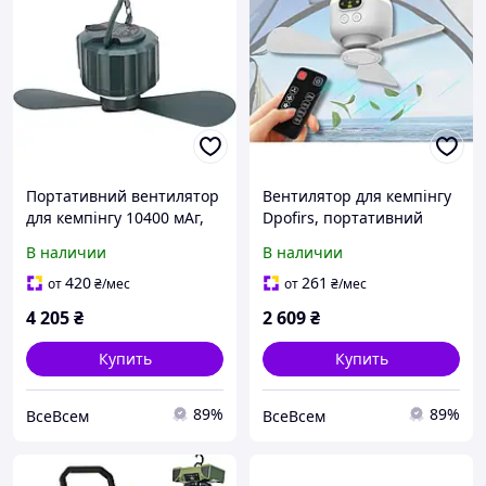
Портативний вентилятор
Вентилятор для кемпінгу
для кемпінгу 10400 мАг,
Dpofirs, портативний
вентилятори для
вентилятор для намету,
В наличии
В наличии
вуличних наметів із
8000 MAh, працює від
дистанційним
акумулятора,
420
261
от
₴
/мес
от
₴
/мес
керуванням зі
акумуляторний
4 205
₴
2 609
₴
світлодіодним
вентилятор із
Купить
Купить
89%
89%
ВсеВсем
ВсеВсем