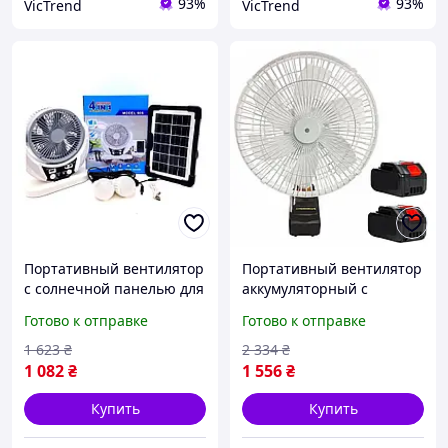
93%
93%
VicTrend
VicTrend
Портативный вентилятор
Портативный вентилятор
с солнечной панелью для
аккумуляторный с
кемпинга и дачи
функцией автовращения
Готово к отправке
Готово к отправке
многофункциональный с
для дачи кемпинга и
LED подсветкой FLAME
отдыха на природе FLAME
1 623
₴
2 334
₴
1 082
₴
1 556
₴
Купить
Купить