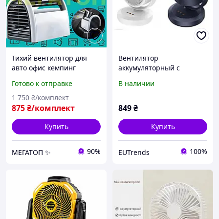
Тихий вентилятор для
Вентилятор
авто офис кемпинг
аккумуляторный с
питание через USB
увлажнением воздуха
Готово к отправке
В наличии
энергопотребление три
Мини вентилятор для
ватта
кемпинга Mini fan (VU-05)
1 750
₴/комплект
875
₴/комплект
849
₴
Купить
Купить
90%
100%
МЕГАТОП ✨
EUTrends