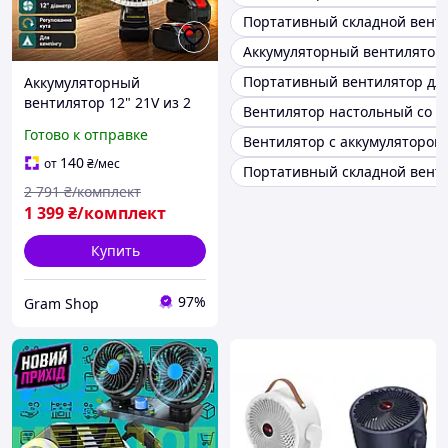
Портативный складной венти
Аккумуляторный вентилятор f
Портативный вентилятор дл
Аккумуляторный
вентилятор 12" 21V из 2
Вентилятор настольный со 
АКБ портативный
Готово к отправке
Вентилятор с аккумулятором
настольный вентилятор
для кемпинга, дачи,
140
от
₴
/мес
Портативный складной вент
палатки и блэкаута
2 791
₴/комплект
1 399
₴/комплект
Купить
97%
Gram Shop