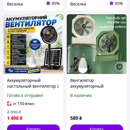
95%
95%
Веселка
Веселка
Аккумуляторный
Вентилятор
настольный вентилятор с
аккумуляторный
солнечной панелью и
настольный уличный 3в1
Готово к отправке
В наличии
LED лампой на 5
FA1 с LED лампой и
скоростей портативный
функцией Power Bank,
150
от
₴
/мес
вентилятор для дома и
беспроводной мини
2 996
₴
кемпинга
вентилятор для кемпинга
1 498
₴
589
₴
Купить
Купить