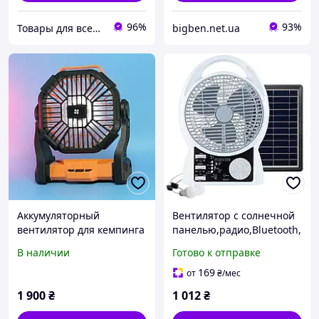
л,
96%
93%
Товары для всех в интернет-магазине «Avocado»
bigben.net.ua
Аккумуляторный
Вентилятор с солнечной
вентилятор для кемпинга
панелью,радио,Bluetooth,
10400 мАч с LED фонарем
2 лампы,5500мАч,6Вт /
В наличии
Готово к отправке
и Power Bank
Походный вентилятор
для кемпинга MP
169
от
₴
/мес
1 900
₴
1 012
₴