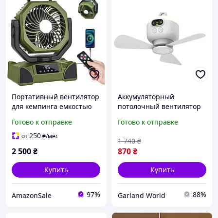
Портативный вентилятор
Аккумуляторный
для кемпинга емкостью
потолочный вентилятор
20000 мАч
2в1 с LED подсветкой и
Готово к отправке
Готово к отправке
пультом 8000mAh USB,
Портативный вентилятор
250
от
₴
/мес
1 740
₴
для дома, дачи, кемпинга
2 500
₴
870
₴
Купить
Купить
97%
88%
AmazonSale
Garland World