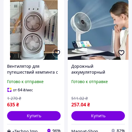
Вентилятор для
Дорожный
путешествий кемпинга с
аккумуляторный
низким уровнем шума с
вентилятор на прищепке
Готово к отправке
Готово к отправке
современным дизайном
для кемпинга и
путешествий
64
от
₴
/мес
1 270
₴
511
.02
₴
635
₴
257
.04
₴
Купить
Купить
96%
82%
🔱 «Techno Imperia» Компетентность! Качество товара! Быстрая отправка! ✅
Magnat-Shop