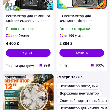
Вентилятор для кемпинга
ІВ Вентилятор для
Multper емкостью 20000
кемпинга Ultra Line
мАч со светодиодным
OGERY портативный
Готово к отправке
Готово к отправке
фонарем, 65 часов
аккумуляторный 20000
работы
мАч с пультом и LED
440
199
от
₴
/мес
от
₴
/мес
фонар ЕMN_PS
4 400
₴
2 384
₴
Купить
Купить
99%
100%
Товари для дому
Click
Смотри также
Вентилятор походный
Дорожный вентилятор
Сложный портативный вент
Вентилятор для кемпинга и 