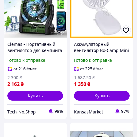
Clemas - Портативный
Аккумуляторный
вентилятор для кемпинга
вентилятор Bo-Camp Mini
с распылителем,
Fan белый с клипсой
Готово к отправке
Готово к отправке
аккумуляторный 14000
портативный вентилятор
мАч, RGB-подсветка,
для дома и кемпинга
216
225
от
₴
/мес
от
₴
/мес
таймер
2 300
₴
1 687
.50
₴
2 162
₴
1 350
₴
Купить
Купить
98%
97%
Tech-No.Shop
KansasMarket