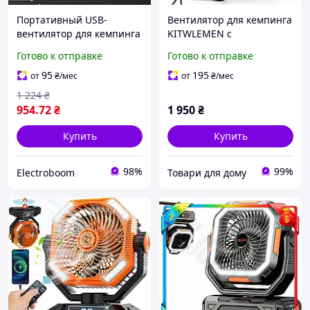
Портативный USB-
Вентилятор для кемпинга
вентилятор для кемпинга
KITWLEMEN с
аккумулятором 20000 мАч
Готово к отправке
Готово к отправке
- максимальное
охлаждение 58 часов
95
195
от
₴
/мес
от
₴
/мес
1 224
₴
954
.72
₴
1 950
₴
Купить
Купить
98%
99%
Electroboom
Товари для дому