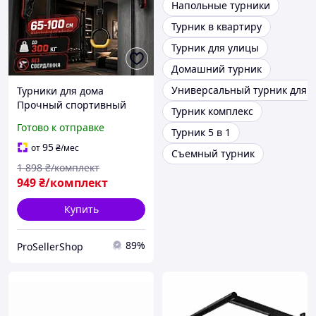
Напольные турники
Турник в квартиру
Турник для улицы
Домашний турник
Универсальный турник для 
Турники для дома
Прочный спортивный
Турник комплекс
Простой турник для дома
Готово к отправке
Турник 5 в 1
Турник-комплекс для
подтягиваний и качели
95
от
₴
/мес
Съемный турник
1 898
₴/комплект
949
₴/комплект
Купить
89%
ProSellerShop