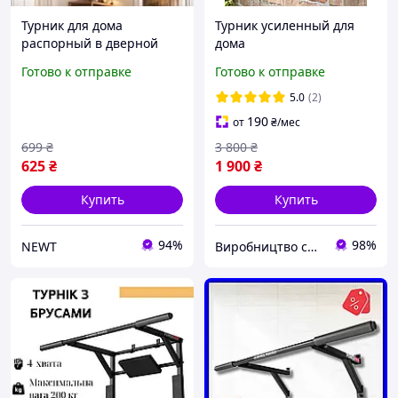
Турник для дома
Турник усиленный для
распорный в дверной
дома
прорезной древесный 50-
Готово к отправке
Готово к отправке
100 см Newt Wood Gym
Bar NE-TK-WD59
5.0
(2)
190
от
₴
/мес
699
₴
3 800
₴
625
₴
1 900
₴
Купить
Купить
94%
98%
NEWT
Виробництво спортивного обладнання