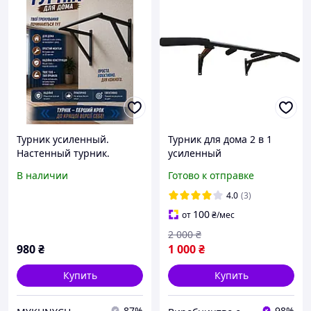
Турник усиленный.
Турник для дома 2 в 1
Настенный турник.
усиленный
Турник для дома
В наличии
Готово к отправке
4.0
(3)
100
от
₴
/мес
2 000
₴
980
₴
1 000
₴
Купить
Купить
87%
98%