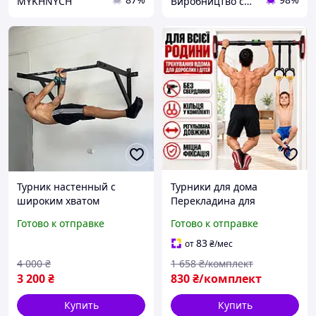
MYKHNYCH
Виробництво спортивного обладнання
Турник настенный с
Турники для дома
широким хватом
Перекладина для
усиленный навесной
подтягивания для дома
Готово к отправке
Готово к отправке
турник для дома черного
Турник для подтягиваний
цвета, с нагрузкой до 250
в дверное отверстие без
83
от
₴
/мес
кг
сверления Турник между
4 000
₴
1 658
₴/комплект
стен
3 200
₴
830
₴/комплект
Купить
Купить