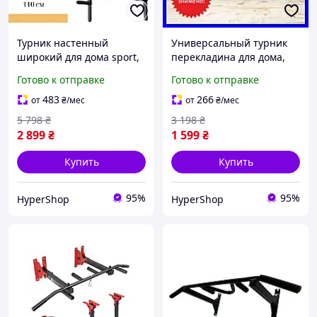
Турник настенный
Универсальный турник
широкий для дома sport,
перекладина для дома,
профессиональный
спортивный домашний
Готово к отправке
Готово к отправке
домашний подвесной
турник широкий для
турник с прямой
подтягиваний в комнату
483
266
от
₴
/мес
от
₴
/мес
перекладиной
5 798
₴
3 198
₴
2 899
₴
1 599
₴
Купить
Купить
95%
95%
HyperShop
HyperShop