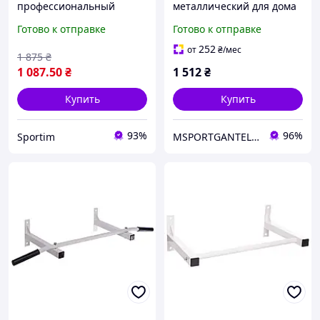
профессиональный
металлический для дома
турник для дома, на стену
до 130 кг тренажер для
Готово к отправке
Готово к отправке
WCG 008, домашний,
рук и спины 100 см
настенный. Гарантия!!
252
от
₴
/мес
1 875
₴
1 087
.50
₴
1 512
₴
Купить
Купить
93%
96%
Sportim
MSPORTGANTELI - інтернет магазин спортивних товарів