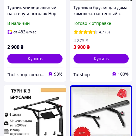
Турник универсальный
Турник и брусья для дома
на стену и потолок Hop-
комплекс настенный с
Sport HS-2006K Турник
подъемными брусьями
В наличии
Готово к отправке
для дома Турник для
турником и прессом
подтягивания
турники и брусья, белый
483
от
₴
/мес
4.7
(3)
4 875
₴
2 900
₴
3 900
₴
Купить
Купить
98%
100%
"hot-shop.com.ua" - интернет-магазин товаров для кухни, спорта, дома и сада
Tutshop