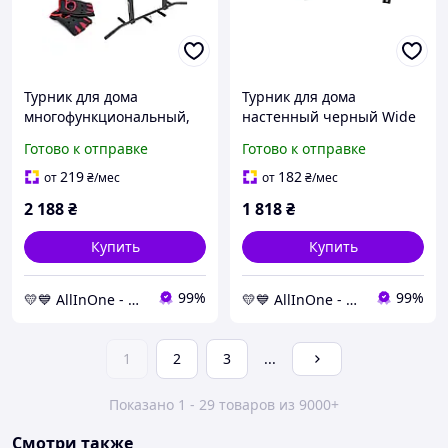
Турник для дома
Турник для дома
многофункциональный,
настенный черный Wide
крепление на стену или
Pro 2, артикул NE-TR-17B
Готово к отправке
Готово к отправке
потолок Hop-Sport HS-
AllInOne -market-without-
2006K с перчатками
queues-
219
182
от
₴
/мес
от
₴
/мес
AllInOne
2 188
₴
1 818
₴
Купить
Купить
99%
99%
💛💙 AllInOne - находи все необходимое в одном магазине!
💛💙 AllInOne - находи все необходимое в одном магазине!
1
2
3
...
Показано 1 - 29 товаров из 9000+
Смотри также