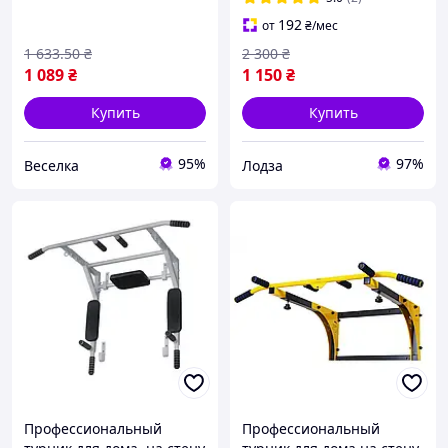
FLAME
192
от
₴
/мес
1 633
.50
₴
2 300
₴
1 089
₴
1 150
₴
Купить
Купить
95%
97%
Веселка
Лодза
Профессиональный
Профессиональный