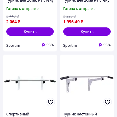
турник для дома, на стену
турник для дома на стену
WCG MC035 с брусьями,
WCG Elite SE 010,
Готово к отправке
Готово к отправке
домашний, настенный
домашний, настенный
3 440
₴
3 220
₴
2 064
₴
1 996
.40
₴
Купить
Купить
93%
93%
Sportim
Sportim
Cпортивный
Турник настенный