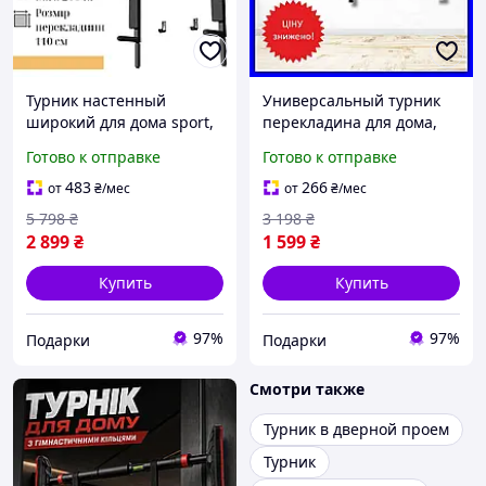
Турник настенный
Универсальный турник
широкий для дома sport,
перекладина для дома,
профессиональный
спортивный домашний
Готово к отправке
Готово к отправке
домашний подвесной
турник широкий для
турник с прямой пере|
подтягиваний в|ХОЧУ
483
266
от
₴
/мес
от
₴
/мес
ХОЧУ ЕГО
ЕГО
5 798
₴
3 198
₴
2 899
₴
1 599
₴
Купить
Купить
97%
97%
Подарки
Подарки
Смотри также
Турник в дверной проем
Турник