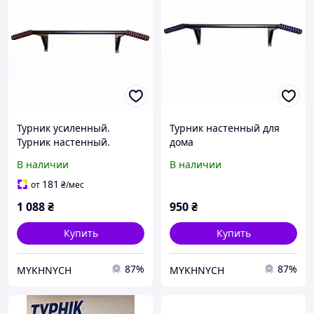
Турник усиленный.
Турник настенный для
Турник настенный.
дома
Турник для дома с двумя
В наличии
В наличии
ручками
181
от
₴
/мес
1 088
₴
950
₴
Купить
Купить
87%
87%
MYKHNYCH
MYKHNYCH