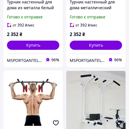
Турник настенный для
Турник настенный для
дома из металла белый
дома металлический
тренажер для
белый до 130 кг для
Готово к отправке
Готово к отправке
укрепления рук и спины
укрепления рук и спины
до 130 кг
392
392
от
₴
/мес
от
₴
/мес
2 352
₴
2 352
₴
Купить
Купить
96%
96%
MSPORTGANTELI - інтернет магазин спортивних товарів
MSPORTGANTELI - інтернет магазин спортивних товарів