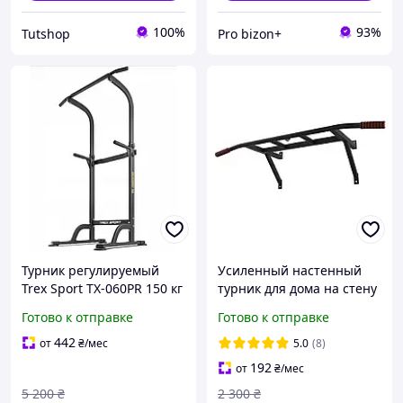
100%
93%
Tutshop
Pro bizon+
Турник регулируемый
Усиленный настенный
Trex Sport TX-060PR 150 кг
турник для дома на стену
Спортивный турник для
(92 см, до 250 кг) СР
Готово к отправке
Готово к отправке
дома
Многофункциональный
442
от
₴
/мес
5.0
(8)
турник для дома
192
от
₴
/мес
5 200
₴
2 300
₴