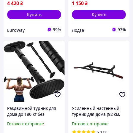
4 420
₴
1 150
₴
Купить
Купить
99%
97%
EuroWay
Лодза
Раздвижной турник для
Усиленный настенный
дома до 180 кг без
турник для дома (92 см,
сверления для
до 250 кг) А
Готово к отправке
Готово к отправке
подтягиваний и
упражнений на пресс
5.0
(2)