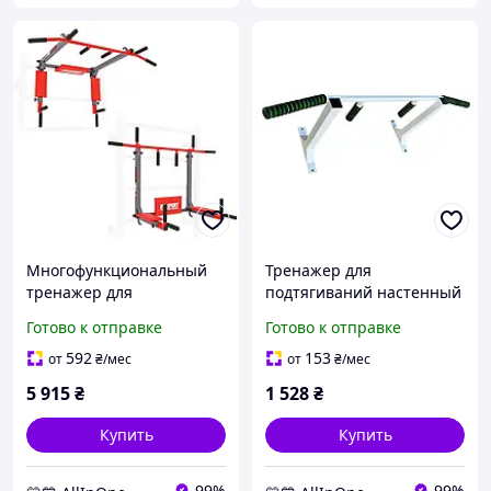
Многофункциональный
Тренажер для
тренажер для
подтягиваний настенный
подтягиваний K-SPORT
2в1 "Wide Pro" NE-TR-14W
Готово к отправке
Готово к отправке
KSSL080/3 два в одном
белый, до 300 кг AllInOne
AllInOne -market-without-
-market-without-queues-
592
153
от
₴
/мес
от
₴
/мес
queues-
5 915
₴
1 528
₴
Купить
Купить
99%
99%