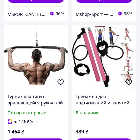
96%
98%
MSPORTGANTELI - інтернет магазин спортивних товарів
Mshop-Sport — Всё для Силы, Формы и Результата
Турник для тяги с
Тренажер для
вращающейся рукояткой
подтягиваний и занятий
85 см универсальный
пилатосом Pilates studio
Готово к отправке
В наличии
тренажер для дома для
Розовый
подтягиваний и силовых
146
от
₴
/мес
тренировок
1 464
₴
389
₴