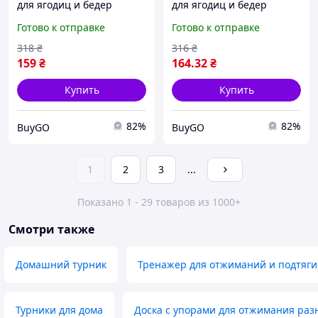
для ягодиц и бедер
для ягодиц и бедер
тренажер EMS для
тренажер EMS для
Готово к отправке
Готово к отправке
подтягивания мышц и
подтягивания мышц и
улучшения формы
улучшения формы
318
₴
316
₴
159
₴
164
.32
₴
Купить
Купить
82%
82%
BuyGO
BuyGO
1
2
3
...
Показано 1 - 29 товаров из 1000+
Смотри также
Домашний турник
Тренажер для отжиманий и подтяг
Турники для дома
Доска с упорами для отжимания раз