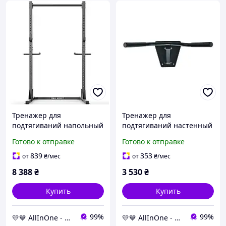
Тренажер для
Тренажер для
подтягиваний напольный
подтягиваний настенный
Trex Sport TX-100PR,
откидной inSPORTline
Готово к отправке
Готово к отправке
стационарный AllInOne -
HR4010 AllInOne -market-
market-without-queues-
without-queues-
839
353
от
₴
/мес
от
₴
/мес
8 388
₴
3 530
₴
Купить
Купить
99%
99%
💛💙 AllInOne - находи все необходимое в одном магазине!
💛💙 AllInOne - находи все необходимое в одном магазине!