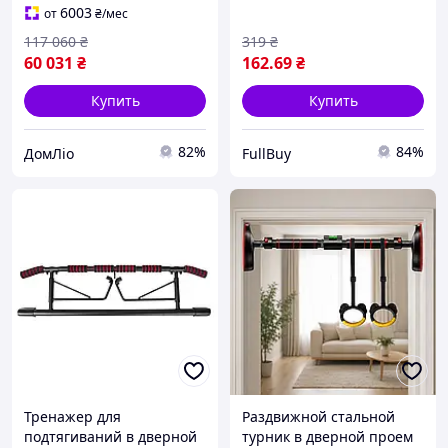
Doros Prop 100кг стека
формирования контуров
6003
от
₴
/мес
Doro-l2
117 060
₴
319
₴
60 031
₴
162
.69
₴
Купить
Купить
82%
84%
ДомЛіо
FullBuy
Тренажер для
Раздвижной стальной
подтягиваний в дверной
турник в дверной проем