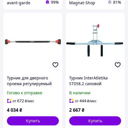
99%
81%
avant-garde
Magnat-Shop
Турник для дверного
Турник InterAtletika
проема регулируемый
ST058.2 силовой
110-138 см тренажер для
тренажер для
Готово к отправке
В наличии
подтягиваний и
подтягиваний до 140 кг
отжиманий.
для дома.
672
444
от
₴
/мес
от
₴
/мес
4 034
₴
2 667
₴
Купить
Купить