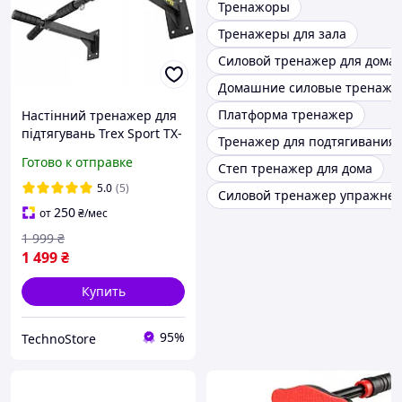
Тренажоры
Тренажеры для зала
Силовой тренажер для дома
Домашние силовые тренаже
Платформа тренажер
Настінний тренажер для
підтягувань Trex Sport TX-
Тренажер для подтягивания 
030PB 250 кг Турнік на
Готово к отправке
Степ тренажер для дома
стіну
5.0
(5)
Силовой тренажер упражне
250
от
₴
/мес
1 999
₴
1 499
₴
Купить
95%
TechnoStore