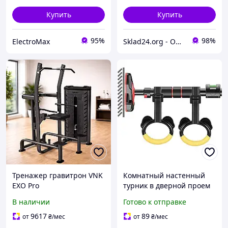
Купить
Купить
95%
98%
ElectroMax
Sklad24.org - Оптовый интернет магазин склад
Тренажер гравитрон VNK
Комнатный настенный
EXO Pro
турник в дверной проем
профессиональный
крепление между дверей
В наличии
Готово к отправке
тренажер для
межкомнатный Тренажер
подтягиваний и брусьев
для подтягиваний
9617
89
от
₴
/мес
от
₴
/мес
со стеком 88 кг