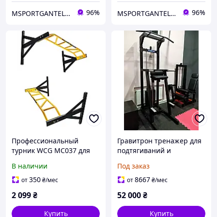
96%
96%
MSPORTGANTELI - інтернет магазин спортивних товарів
MSPORTGANTELI - інтернет магазин спортивних товарів
Профессиональный
Гравитрон тренажер для
турник WCG MC037 для
подтягиваний и
силовых тренировок с 5
отжиманий с
В наличии
Под заказ
типами хвата домашний
разгружением весом
тренажер для
100кг для домашнего зала
350
8667
от
₴
/мес
от
₴
/мес
подтягиваний.
2 099
₴
52 000
₴
Купить
Купить