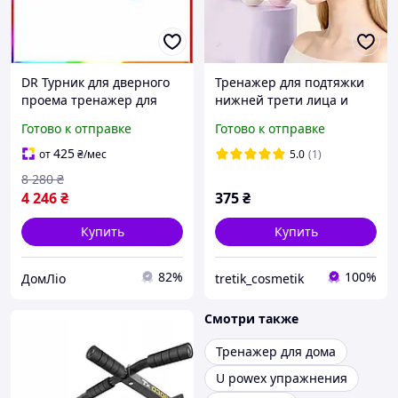
DR Турник для дверного
Тренажер для подтяжки
проема тренажер для
нижней трети лица и
подтягиваний и
жевательных мышц
Готово к отправке
Готово к отправке
отжиманий в домашних
условиях Doros Prop Doro-
425
от
₴
/мес
5.0
(1)
l2
8 280
₴
4 246
₴
375
₴
Купить
Купить
82%
100%
ДомЛіо
tretik_cosmetik
Смотри также
Тренажер для дома
U powex упражнения