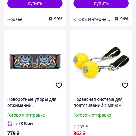
Купить
Купить
99%
94%
Houzee
STOKS Интернет магазин стокового товара с Европы и США
Поворотные упоры для
Подвесная система для
отжиманий,
подтягиваний с мячом,
Универсальная доска для
тренажер для
Готово к отправке
Готово к отправке
занятия фитнесом Упоры
подтягивания с 2 мячами
Отжимания PF-96
7.3 см OSPORT (MS 4618)
78
от
₴
/мес
1 207
₴
779
₴
862
₴