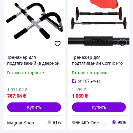
Тренажер для
Тренажер для
подтягиваний (в дверной
подтягиваний Cornix Pro
проем), турник-
XR-0283 регулируемый
Готово к отправке
Готово к отправке
перекладина навесной
65-100 см Black/Red
без сверления для
AllInOne -market-without-
107
от
₴
/мес
отжиманий код 741029
queues-
1 531
.02
₴
1 499
₴
767
.04
₴
1 069
₴
Купить
Купить
81%
99%
Magnat-Shop
💛💙 AllInOne - находи все необходимое в одном магазине!