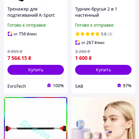
Тренажер для
Турник-брусья 2 в 1
подтягиваний K-Sport
настенный
KSSL060/DIP
универсальный (белый),
Готово к отправке
Готово к отправке
свободностоящий
тренажер для дома и
стальной до 140 кг
подтягиваний
756
от
₴
/мес
5.0
(3)
267
от
₴
/мес
8 899
₴
3 200
₴
7 564
.15
₴
1 600
₴
Купить
Купить
100%
97%
EvroTech
SAB