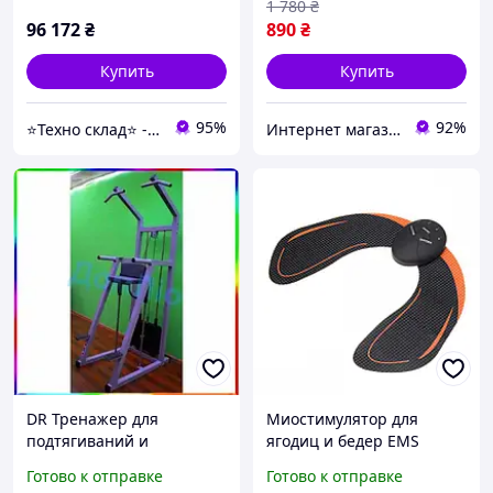
1 780
₴
96 172
₴
890
₴
Купить
Купить
95%
92%
⭐️Техно склад⭐️ - лідери продажів продукції, завдяки новим технологіям.
Интернет магазин "Electro Seller" 🛒 Только качественные товары по лучшим ценам ✅
DR Тренажер для
Миостимулятор для
подтягиваний и
ягодиц и бедер EMS
отжиманий с
тренажер для
Готово к отправке
Готово к отправке
разгружением для зала
подтягивания мышц и