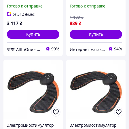
проем inSPORTline
130-157 см с кольцами /
Готово к отправке
Готово к отправке
HR5003 AllInOne -market-
Домашний тренажер для
without-queues-
подтягиваний
312
от
₴
/мес
1 189
₴
3 117
₴
889
₴
Купить
Купить
99%
94%
💛💙 AllInOne - находи все необходимое в одном магазине!
Интернет магазин Slando
Электромиостимулятор
Электромиостимулятор