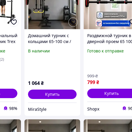
нальный
Домашний турник с
Раздвижной турник в
ик Trex
кольцами 65-100 см /
дверной проем 65 10
 + брусья
Турник раздвижной
см с гимнастическим
вке
В наличии
Готово к отправке
для занятия спортом /
кольцами домашний
Турник для
турник без сверлени
(2)
подтягивания с
до 150 кг
гимнастическими
999
₴
кольцами
799
₴
1 064
₴
ь
Купить
Купить
98%
9
Shopx
MiraStyle