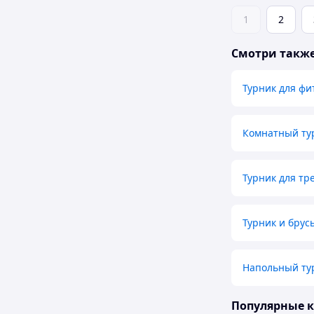
1
2
Смотри такж
Турник для фи
Комнатный ту
Турник для т
Турник и брус
Напольный тур
Популярные 