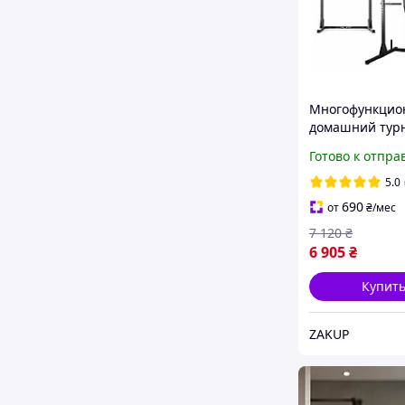
Многофункцио
домашний турн
Sport TX-100PR
Готово к отпра
турник
5.0
690
от
₴
/мес
7 120
₴
6 905
₴
Купит
ZAKUP