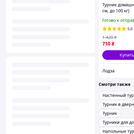
Турник домашн
см, до 100 кг)
настенный
Готово к отпра
наддверный Mi
5.0
1 420
₴
710
₴
Купит
Лодза
Смотри также
Настенный ту
Турник
Турники для д
Напольные ту