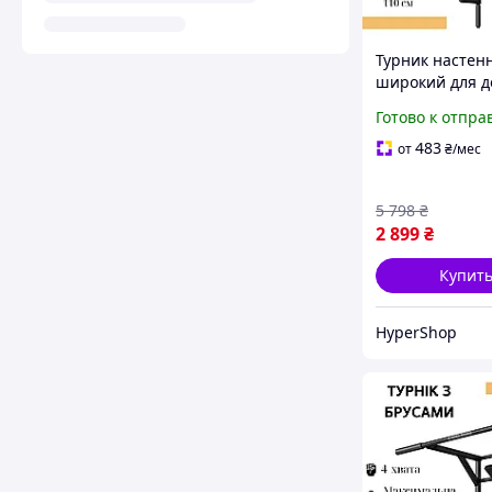
Турник настен
широкий для д
sport,
Готово к отпра
профессионал
домашний под
483
от
₴
/мес
турник с прям
перекладиной
5 798
₴
2 899
₴
Купит
HyperShop