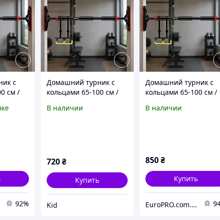
ник с
Домашний турник с
Домашний турник с
0 см /
кольцами 65-100 см /
кольцами 65-100 см /
жной
Турник раздвижной
Турник раздвижной
вке
В наличии
В наличии
ортом /
для занятия спортом /
для занятия спортом 
Турник для
Турник для
с
подтягивания с
подтягивания с
ими
гимнастическими
гимнастическими
кольцами
кольцами
850
₴
720
₴
ь
Купить
Купить
92%
9
EuroPRO.com.ua | Бытовая Техника из Европы
Kid