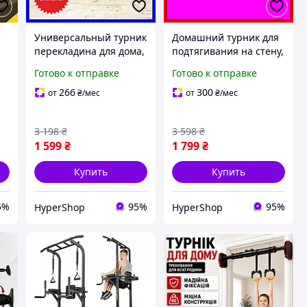
Универсальный турник
Домашний турник для
перекладина для дома,
подтягивания на стену,
спортивный домашний
широкий турник
Готово к отправке
Готово к отправке
турник широкий для
перекладина для
подтягиваний в
спорта от
266
300
от
₴
/мес
от
₴
/мес
комнату
производителя в
комнату
3 198
₴
3 598
₴
1 599
₴
1 799
₴
Купить
Купить
5%
95%
95%
HyperShop
HyperShop