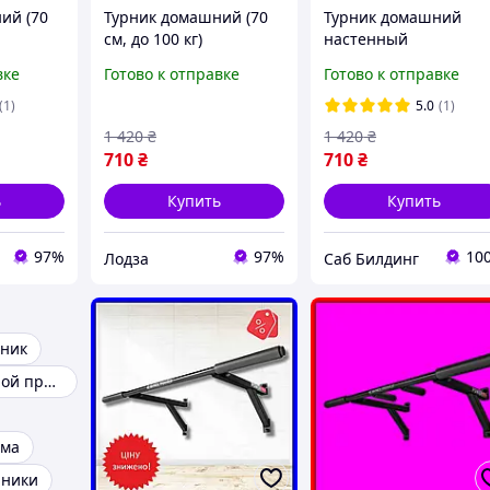
ий (70
Турник домашний (70
Турник домашний
см, до 100 кг)
настенный
настенный
наддверный Minimal
вке
Готово к отправке
Готово к отправке
nimal А
наддверный Minimal
Pro 70 см
Pro С
(1)
5.0
(1)
1 420
₴
1 420
₴
710
₴
710
₴
ь
Купить
Купить
97%
97%
10
Лодза
Саб Билдинг
рник
Турник в дверной проем
ома
рники