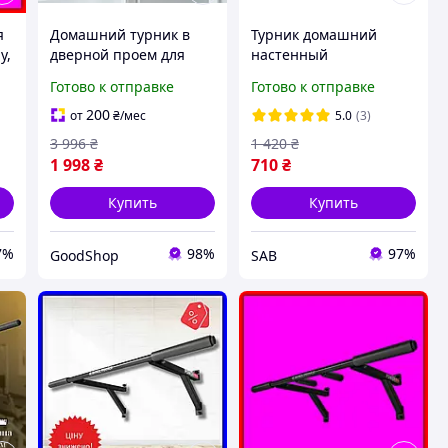
я
Домашний турник в
Турник домашний
у,
дверной проем для
настенный
силовых и домашних
наддверный Minimal
Готово к отправке
Готово к отправке
тренировок верхней
части тела,
200
от
₴
/мес
5.0
(3)
ЧУ
качественный турник
3 996
₴
1 420
₴
для подтягиваний
1 998
₴
710
₴
Купить
Купить
7%
98%
97%
GoodShop
SAB