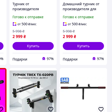
Турник от
Домашний турник от
производителя
производителя для
настенный с прямой
подтягиваний,
Готово к отправке
Готово к отправке
перекладиной и
настенный комплекс
мягкими ручками,
турник-брусья-пресс
500
500
от
₴
/мес
от
₴
/мес
домашний турник для
для заня|ХОЧУ ЕГО
5 998
₴
5 998
₴
подт|ХОЧУ ЕГО
2 999
₴
2 999
₴
Купить
Купить
0%
97%
97%
Подарки
Подарки