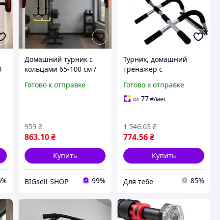
Домашний турник с
Турник, домашний
0
кольцами 65-100 см /
тренажер с
и
Турник раздвижной
креплением в дверной
Готово к отправке
Готово к отправке
для занятия спортом /
проем, перекладина
я
Турник для
для подтягиваний и
77
от
₴
/мес
подтягивания с
отжиманий мод.
гимнастическими
8472910
959
₴
1 546
.03
₴
кольцами
863
.10
₴
774
.56
₴
Купить
Купить
6%
99%
85%
BIGsell-SHOP
Для тебе