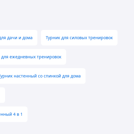
для дачи и дома
Турник для силовых тренировок
 для ежедневных тренировок
Турник настенный со спинкой для дома
а
енный 4 в 1