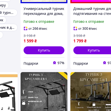
тиру
Универсальный турник
Домашний турник дл
Универсальный турник для дома
перекладина для дома,
подтягивания на стен
спортивный домашний
широкий турник
ик
Готово к отправке
Готово к отправке
турник широкий для
перекладина для
Домашний турник в дверной проем
подтягиваний в|ХОЧУ
спорта от
266
300
от
₴
/мес
от
₴
/мес
ЕГО
производителя в|ХО
3 198
₴
3 598
₴
ЕГО
1 599
₴
1 799
₴
Купить
Купить
97%
9
Подарки
Подарки