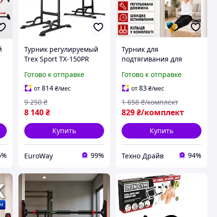
й
Турник регулируемый
Турник для
Trex Sport TX-150PR
подтягивания для
Черный 150 кг
тренировки пресса
Готово к отправке
Готово к отправке
Домашний турник
Домашний турник
ля
Напольный турник
раздвижной для дома в
814
83
от
₴
/мес
от
₴
/мес
Переносной турник
дверное отверстие
9 250
₴
1 658
₴/комплект
Турники навесные с
8 140
₴
829
₴/комплект
кольцом
Купить
Купить
6%
99%
94%
EuroWay
Техно Драйв