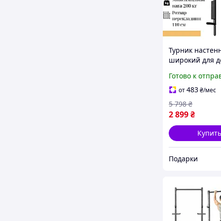
Турник настен
широкий для д
sport,
Готово к отпра
профессионал
домашний под
483
от
₴
/мес
турник с прям
5 798
₴
ХОЧУ ЕГО
2 899
₴
Купит
Подарки