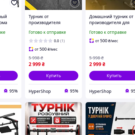
ный
Турник от
Домашний турник от
ома
производителя
производителя для
настенный с прямой
подтягиваний,
вке
Готово к отправке
Готово к отправке
ьный
перекладиной и
настенный комплекс
весной
мягкими ручками,
турник-брусья-пресс
500
0.0
(1)
от
₴
/мес
ой
домашний турник для
для занятий дома
500
от
₴
/мес
подтягивания
5 998
₴
5 998
₴
2 999
₴
2 999
₴
ь
Купить
Купить
95%
95%
9
HyperShop
HyperShop