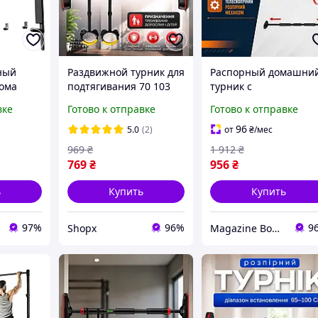
ный
Раздвижной турник для
Распорный домашни
ома
подтягивания 70 103
турник с
см в дверной проем
антискользящими
вке
Готово к отправке
Готово к отправке
ьный
домашний спортивный
наконечниками,
весной
турник sx для
компактная модель д
96
5.0
(2)
от
₴
/мес
ой пере|
тренировок на 150 кг
мужчин и женщин с
969
₴
1 912
₴
разным уровнем
769
₴
956
₴
подготовки
ь
Купить
Купить
97%
96%
9
Shopx
Magazine Bonya