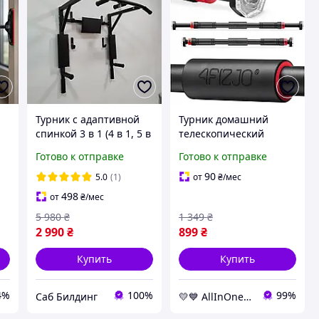
Турник с адаптивной
Турник домашний
спинкой 3 в 1 (4 в 1, 5 в
телескопический
1) домашний
4FIZJO 60-100 см
Готово к отправке
Готово к отправке
/
разборный настенный
4FJ0097, монтируемый
УСИЛЕННЫЙ с
в дверной проем
90
5.0
(1)
от
₴
/мес
резиновыми ручками
AllInOne -market-
498
от
₴
/мес
without-queues-
5 980
₴
1 349
₴
2 990
₴
899
₴
Купить
Купить
4%
100%
99%
Саб Билдинг
💛💙 AllInOne - находи все необходимое в одном магазине!