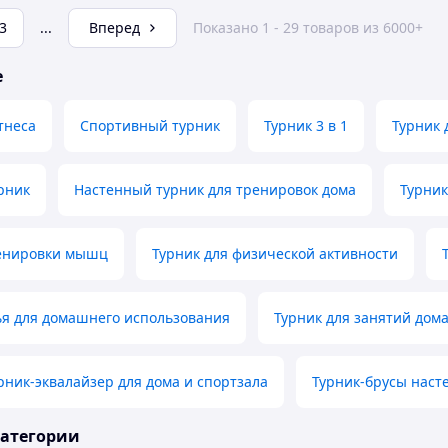
3
...
Вперед
Показано 1 - 29 товаров из 6000+
е
тнеса
Спортивный турник
Турник 3 в 1
Турник 
рник
Настенный турник для тренировок дома
Турник
ренировки мышц
Турник для физической активности
ья для домашнего использования
Турник для занятий дом
ник-эквалайзер для дома и спортзала
Турник-брусы наст
категории