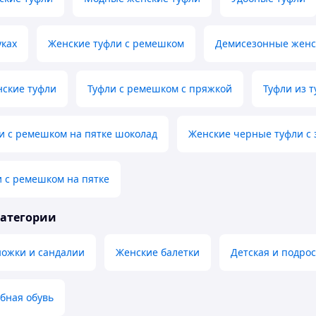
уках
Женские туфли с ремешком
Демисезонные женс
ские туфли
Туфли с ремешком с пряжкой
Туфли из 
и с ремешком на пятке шоколад
Женские черные туфли с
 с ремешком на пятке
категории
ножки и сандалии
Женские балетки
Детская и подро
бная обувь