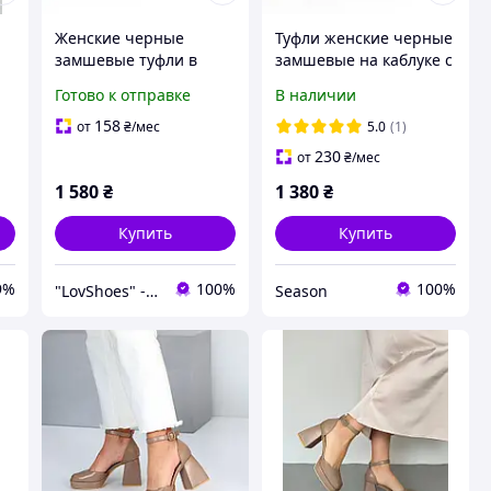
Женские черные
Туфли женские черные
замшевые туфли в
замшевые на каблуке с
стиле Мэри Джейн
ремешком
Готово к отправке
В наличии
балетки с ремешком на
подъемные
158
от
₴
/мес
5.0
(1)
натуральная замша и
230
от
₴
/мес
кожа на низкой
1 580
₴
1 380
₴
подошве
Купить
Купить
9%
100%
100%
"LovShoes" - интернет-магазин женской обуви
Season