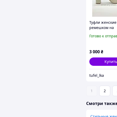
Туфли женские
ремешком на
устойчивом ка
Готово к отпра
молочного цве
3 000
₴
Купит
tufel_lka
1
2
Смотри такж
Стильные жен