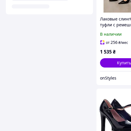
Лаковые слинг
туфли с ремеш
Meideli Женск
В наличии
Черный 35 (23 
L2051-21 black
256
от
₴
/мес
1 535
₴
Купит
onStyles