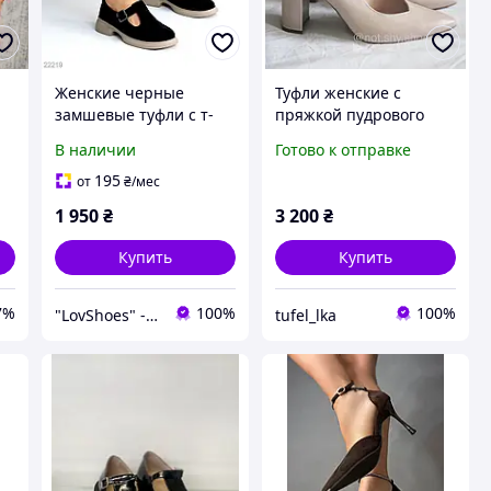
Женские черные
Туфли женские с
замшевые туфли с т-
пряжкой пудрового
подобным ремешком
цвета Польша
В наличии
Готово к отправке
натуральная замша на
бежевой подошве
195
от
₴
/мес
1 950
₴
3 200
₴
Купить
Купить
7%
100%
100%
"LovShoes" - интернет-магазин женской обуви
tufel_lka