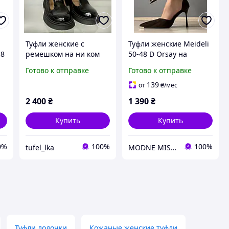
Туфли женские с
Туфли женские Meideli
 8
ремешком на ни ком
50-48 D Orsay на
ша
ходу . Туфли Мери
шпильке с ремешком
Готово к отправке
Готово к отправке
Джейн
замшевые со стразами
коричневые, 35, 22,8
139
от
₴
/мес
см
2 400
₴
1 390
₴
Купить
Купить
0%
100%
100%
tufel_lka
MODNE MISTO
Туфли лодочки
Кожаные женские туфли