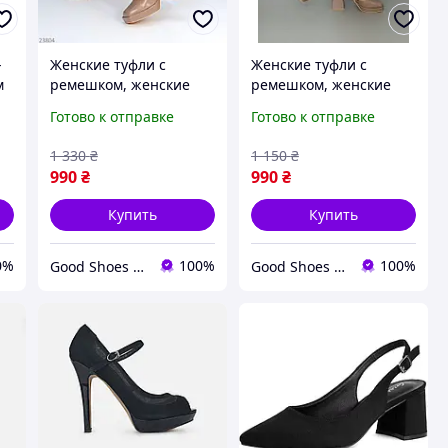
-
Женские туфли с
Женские туфли с
м
ремешком, женские
ремешком, женские
ом
туфли мокко 38-40р код
туфли мокко 38-40р код
Готово к отправке
Готово к отправке
ые
11451
11451
1 330
₴
1 150
₴
990
₴
990
₴
Купить
Купить
0%
100%
100%
Good Shoes Женская обувь
Good Shoes Женская обувь