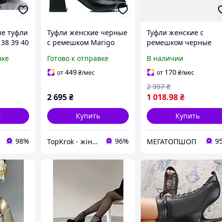
е туфли
Туфли женские черные
Туфли женские с
38 39 40
с ремешком Marigo
ремешком черные
замшевые
вке
Готово к отправке
В наличии
449
170
от
₴
/мес
от
₴
/мес
2 997
₴
2 695
₴
1 018
.98
₴
ь
Купить
Купить
98%
96%
9
TopKrok - жіноче та чоловіче взуття, жіночі сумки та верхній одяг
МЕГАТОПШОП