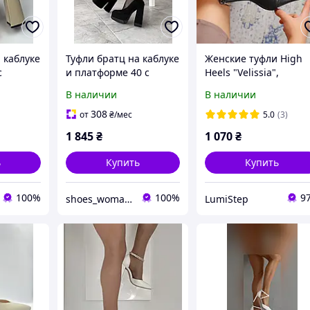
 каблуке
Туфли братц на каблуке
Женские туфли High
с
и платформе 40 с
Heels "Velissia",
ском с
ремешком черные
черные, матовые, с
В наличии
В наличии
5,5 см и
женские весна лето
молнией сзади и
вые
ремешком
308
от
₴
/мес
5.0
(3)
 лето
1 845
₴
1 070
₴
ь
Купить
Купить
100%
100%
9
shoes_woman_ukraine
LumiStep