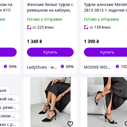
ком на
Женские белые туфли с
Туфли женские Meidel
 41!!!
ремешком на каблуке,
2813-3813-1 лодочки 
Р.40!!!
ремешком замшевые
вке
Готово к отправке
Готово к отправке
со стразами на каблу
черные, 36, 23 см
225
139
от
₴
/мес
от
₴
/мес
1 349
₴
1 390
₴
ь
Купить
Купить
99%
99%
10
LadyShoes - магазин жіночого взуття! Стильно, модно, гарно!
MODNE MISTO
ьке
Туфли с застежкой на щиколотке
Черные туфли с ремешком
Туфли на невысоком каблуке
Туфли на каблуках с ремешком