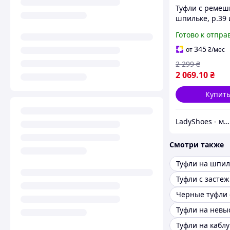
Туфли с ремеш
шпильке, р.39 и
Готово к отпра
345
от
₴
/мес
2 299
₴
2 069
.10
₴
Купит
LadyShoes - магазин жіночого взуття! Стильно, модно, гарно!
Смотри также
Туфли на шпил