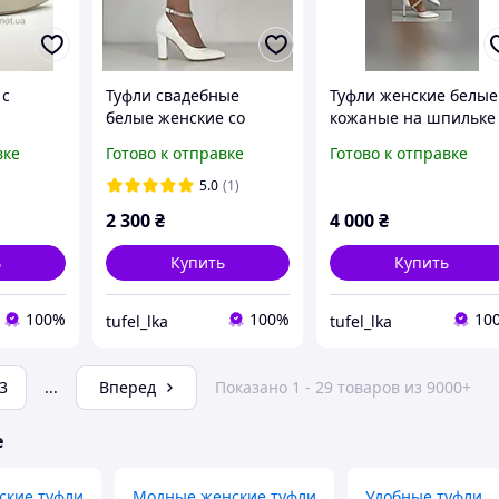
 с
Туфли свадебные
Туфли женские белые
белые женские со
кожаные на шпильке
блуке
стразами
см Bravo Moda Поль
вке
Готово к отправке
Готово к отправке
та
5.0
(1)
2 300
₴
4 000
₴
ь
Купить
Купить
100%
100%
10
tufel_lka
tufel_lka
3
...
Вперед
Показано 1 - 29 товаров из 9000+
е
ские туфли
Модные женские туфли
Удобные туфли