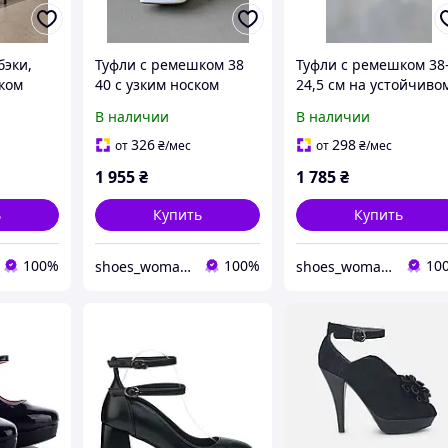
бэки,
Туфли с ремешком 38
Туфли с ремешком 38
ком
40 с узким носком
24,5 см на устойчиво
ие
белые женские лето
каблуке с узким носк
В наличии
В наличии
см) Код:
осень
эко кожаные бордов
женские осень весна
326
298
от
₴
/мес
от
₴
/мес
1 955
₴
1 785
₴
ь
Купить
Купить
100%
100%
10
shoes_woman_ukraine
shoes_woman_ukraine