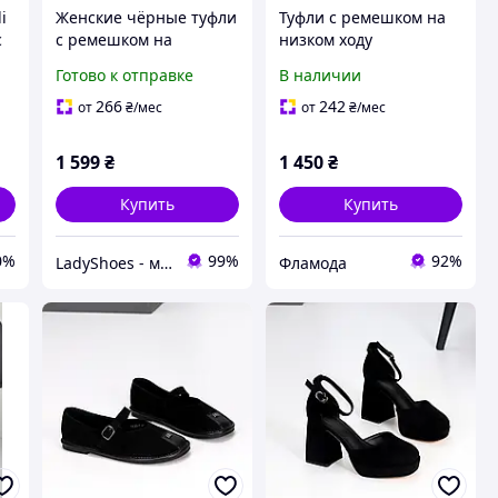
i
Женские чёрные туфли
Туфли с ремешком на
с
с ремешком на
низком ходу
шпильке, р.40!!!
натуральные черные
Готово к отправке
В наличии
ке
4068НКМ
266
242
от
₴
/мес
от
₴
/мес
1 599
₴
1 450
₴
Купить
Купить
0%
99%
92%
LadyShoes - магазин жіночого взуття! Стильно, модно, гарно!
Фламода