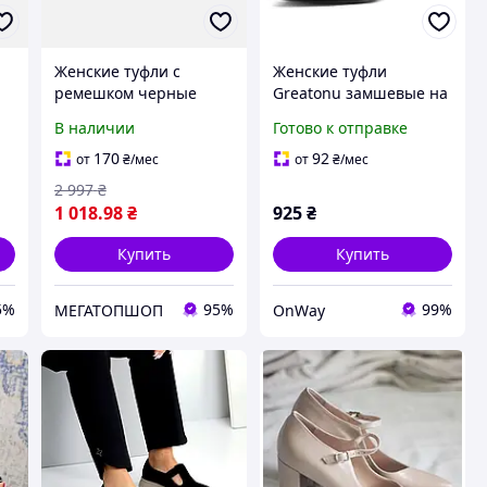
Женские туфли с
Женские туфли
ремешком черные
Greatonu замшевые на
замшевые на каблуке
каблуке 6 см черные 39
В наличии
Готово к отправке
39р
размер с ремешком
открытая пятка
170
92
от
₴
/мес
от
₴
/мес
2 997
₴
1 018
.98
₴
925
₴
Купить
Купить
5%
95%
99%
МЕГАТОПШОП
OnWay