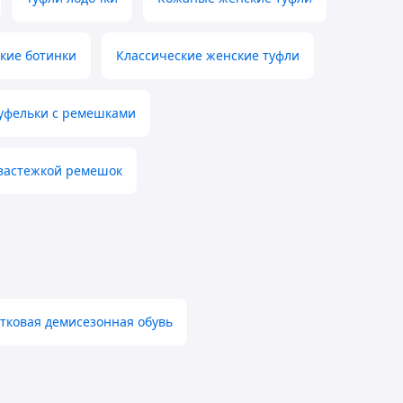
кие ботинки
Классические женские туфли
туфельки с ремешками
 застежкой ремешок
стковая демисезонная обувь