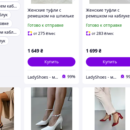
Туфли на среднем каблуке
Женские туфли с
Женские туфли с
блук
ремешком на шпильке
ремешком на каблуке
шпильке
овке
Готово к отправке
Готово к отправке
Туфли на низком каблуке
275
283
от
₴
/мес
от
₴
/мес
лук
1 649
₴
1 699
₴
Купить
Купить
99%
9
LadyShoes - магазин жіночого взуття! Стильно, модно, гарно!
LadyShoes - магазин жіночого взуття! Стильно, модно, гарно!