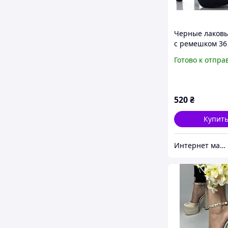
Черные лаковы
с ремешком 36 
Готово к отпра
520
₴
Купит
Интернет магазин "Ножки в одежке"