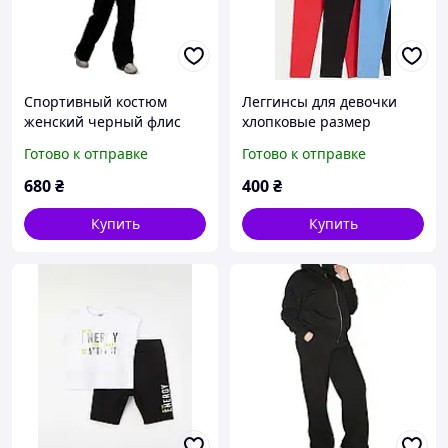
Спортивный костюм
Леггинсы для девочки
женский черный флис
хлопковые размер
кофта на молнии и
голубые красные серые
Готово к отправке
Готово к отправке
штаны клеш размер 52
черные 152 см 11-12 лет
54
680
₴
400
₴
Купить
Купить