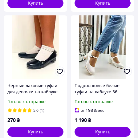
Купить
Купить
Черные лаковые туфли
Подростковые белые
для девочки на каблуке
туфли на каблуке 36
35
размер
Готово к отправке
Готово к отправке
198
5.0
(1)
от
₴
/мес
270
₴
1 190
₴
Купить
Купить