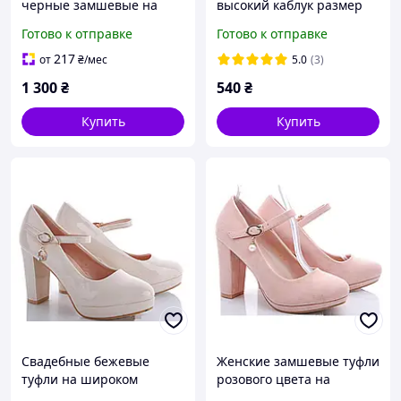
черные замшевые на
высокий каблук размер
каблуке стразы 36 37
36
Готово к отправке
Готово к отправке
размер
217
от
₴
/мес
5.0
(3)
1 300
₴
540
₴
Купить
Купить
Свадебные бежевые
Женские замшевые туфли
туфли на широком
розового цвета на
каблуке на ремешке 36
высоком каблуке с