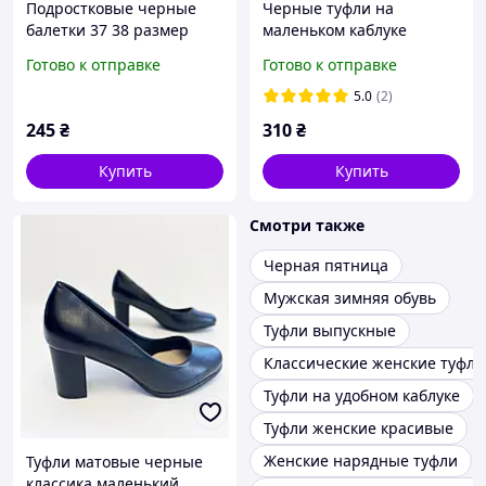
Подростковые черные
Черные туфли на
балетки 37 38 размер
маленьком каблуке
ремешок 33 34 35 36 37
Готово к отправке
Готово к отправке
размер
5.0
(2)
245
₴
310
₴
Купить
Купить
Смотри также
Черная пятница
Мужская зимняя обувь
Туфли выпускные
Классические женские туфли
Туфли на удобном каблуке
Туфли женские красивые
Женские нарядные туфли
Туфли матовые черные
классика маленький