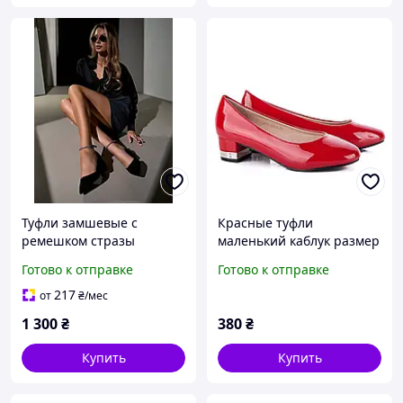
Туфли замшевые с
Красные туфли
ремешком стразы
маленький каблук размер
черные 36 37 размер
36 38
Готово к отправке
Готово к отправке
217
от
₴
/мес
1 300
₴
380
₴
Купить
Купить