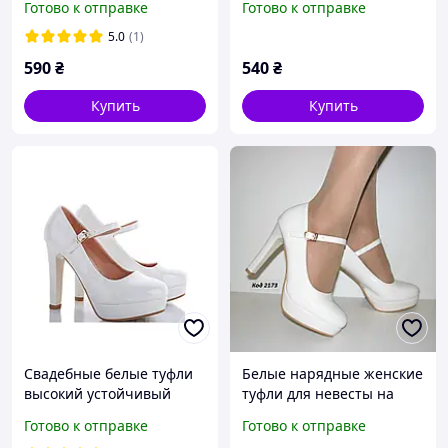
Готово к отправке
Готово к отправке
ремешком размер 37 38
40
5.0
(1)
590
₴
540
₴
Купить
Купить
Свадебные белые туфли
Белые нарядные женские
высокий устойчивый
туфли для невесты на
каблук ремешок пряжка
устойчивом каблуке с
Готово к отправке
Готово к отправке
38
ремешком размер 38