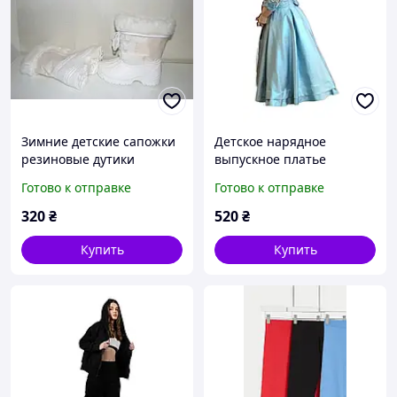
Зимние детские сапожки
Детское нарядное
резиновые дутики
выпускное платье
сноубутсы пенка размер
бирюзовое размер 5-8
Готово к отправке
Готово к отправке
30/31
лет
320
₴
520
₴
Купить
Купить