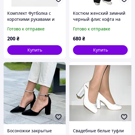
Комплект Футболка с
Костюм женский зимний
короткими рукавами и
черный флис кофта на
лосины для девочек 152
молнии и штаны клеш
Готово к отправке
Готово к отправке
см 11-12 лет
размер 52 54
200
₴
680
₴
Купить
Купить
Босоножки закрытые
Свадебные белые туфли