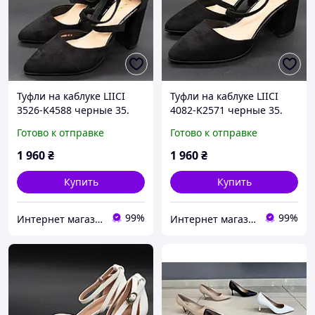
Туфли на каблуке LIICI
Туфли на каблуке LIICI
3526-K4588 черные 35.
4082-K2571 черные 35.
Размеры в наличии: 35,
Размеры в наличии: 35.
Готово к отправке
Готово к отправке
36, 37, 39.
1 960
₴
1 960
₴
Купить
Купить
99%
99%
Интернет магазин обуви I love my shoes
Интернет магазин обуви I love my shoes