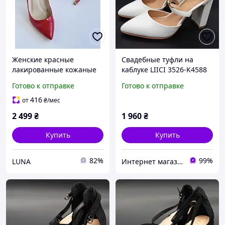
Женские красные
Свадебные туфли на
лакированные кожаные
каблуке LIICI 3526-K4588
туфли-лодочки на каблуке
белые 35. Размеры в
Готово к отправке
Готово к отправке
с красной подошвой
наличии: 35, 36, 37, 38,
39.
416
от
₴
/мес
2 499
₴
1 960
₴
Купить
Купить
82%
99%
LUNA
Интернет магазин обуви I love my shoes