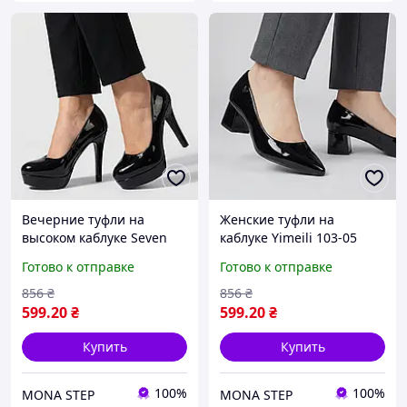
Вечерние туфли на
Женские туфли на
высоком каблуке Seven
каблуке Yimeili 103-05
103-03 Черные
Черные
Готово к отправке
Готово к отправке
856
₴
856
₴
599
.20
₴
599
.20
₴
Купить
Купить
100%
100%
MONA STEP
MONA STEP