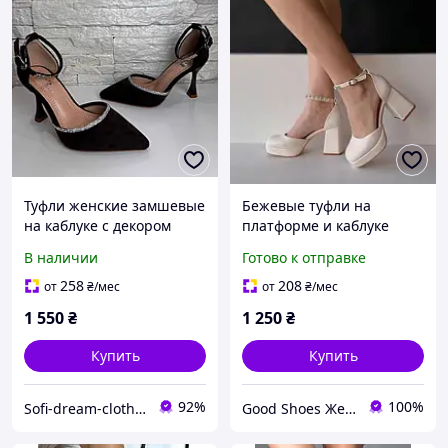
Туфли женские замшевые
Бежевые туфли на
на каблуке с декором
платформе и каблуке
коричневые
35,37,39,40р код 10091
В наличии
Готово к отправке
258
208
от
₴
/мес
от
₴
/мес
1 550
₴
1 250
₴
Купить
Купить
92%
100%
Sofi-dream-clothes
Good Shoes Женская обувь