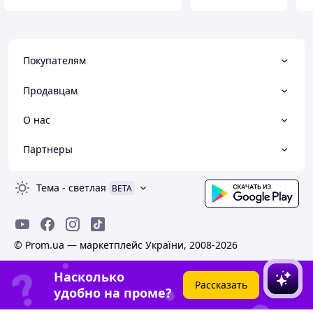
Покупателям
Продавцам
О нас
Партнеры
Тема
-
светлая
BETA
© Prom.ua — маркетплейс України, 2008-2026
Насколько
Рассказать
удобно на проме?