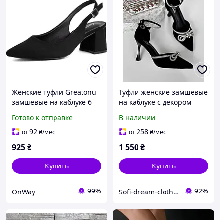
Женские туфли Greatonu
Туфли женские замшевые
замшевые на каблуке 6
на каблуке с декором
см черные 39 размер с
бантик
Готово к отправке
В наличии
ремешком открытая
пятка
92
258
от
₴
/мес
от
₴
/мес
925
₴
1 550
₴
Купить
Купить
99%
92%
OnWay
Sofi-dream-clothes