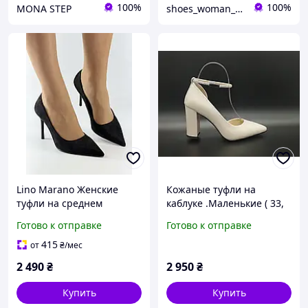
100%
100%
MONA STEP
shoes_woman_ukraine
Lino Marano Женские
Кожаные туфли на
туфли на среднем
каблуке .Маленькие ( 33,
каблуке. Размеры 36 37 38
34, 35 ) размеры.
Готово к отправке
Готово к отправке
39 40
415
от
₴
/мес
2 490
₴
2 950
₴
Купить
Купить