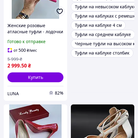
Туфли на невысоком каблуке
Туфли на каблуках с ремешк
Туфли на каблуке 4 см
Женские розовые
атласные туфли - лодочки
Туфли на среднем каблуке
на каблуке Amina Muaddi
Готово к отправке
Черные туфли на высоком ка
Begum 95 Амина Муадди
500
от
₴
/мес
Туфли на каблуке столбик
5 999
₴
2 999
.50
₴
Купить
82%
LUNA