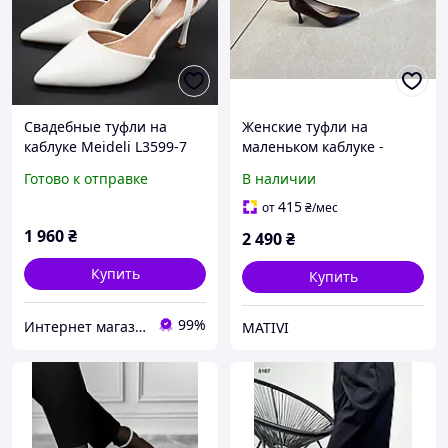
Свадебные туфли на
Женские туфли на
каблуке Meideli L3599-7
маленьком каблуке -
белые 36. Размеры в
комфорт и стиль каждый
Готово к отправке
В наличии
наличии: 36, 38, 39.
день
415
от
₴
/мес
1 960
₴
2 490
₴
Купить
Купить
99%
Интернет магазин обуви I love my shoes
MATIVI