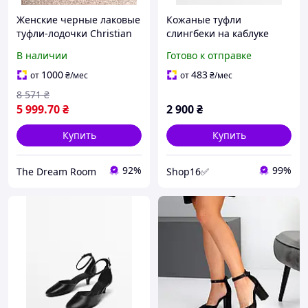
Женские черные лаковые
Кожаные туфли
туфли-лодочки Christian
слингбеки на каблуке
Louboutin So Kate
Massimo Dutti 1426/450
В наличии
Готово к отправке
Лабутены на каблуке 10
см с красной подошвой
1000
483
от
₴
/мес
от
₴
/мес
8 571
₴
5 999
.70
₴
2 900
₴
Купить
Купить
92%
99%
The Dream Room
Shop16✅