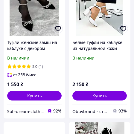
Туфли женские замш на
Белые туфли на каблуке
каблуке с декором
из натуральной кожи
В наличии
В наличии
5.0
(1)
258
от
₴
/мес
1 550
₴
2 150
₴
Купить
Купить
92%
93%
Sofi-dream-clothes
Obuvbrand - стильная женская обувь