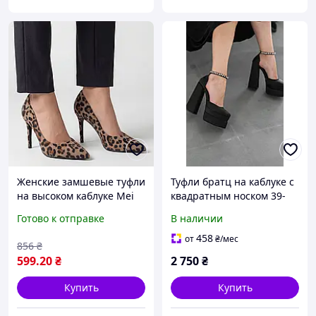
Женские замшевые туфли
Туфли братц на каблуке с
на высоком каблуке Mei
квадратным носком 39-
de Li 103-27 Леопардовые
25,5 см и 40-26 см на
Готово к отправке
В наличии
платформе атласные
черные весна лето
458
от
₴
/мес
856
₴
599
.20
₴
2 750
₴
Купить
Купить