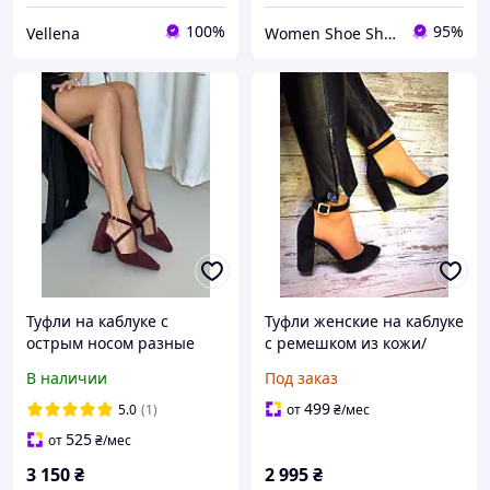
100%
95%
Vellena
Women Shoe Shop
Туфли на каблуке с
Туфли женские на каблуке
острым носом разные
с ремешком из кожи/
цвета 10258ТОПС
замши 0414УКМ
В наличии
Под заказ
499
5.0
(1)
от
₴
/мес
525
от
₴
/мес
3 150
₴
2 995
₴