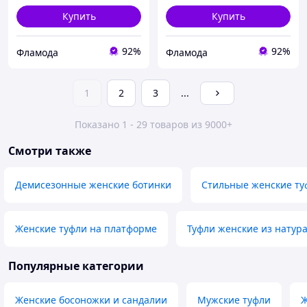
Купить
Купить
92%
92%
Фламода
Фламода
1
2
3
...
Показано 1 - 29 товаров из 9000+
Смотри также
Демисезонные женские ботинки
Стильные женские ту
Женские туфли на платформе
Туфли женские из натур
Популярные категории
Женские босоножки и сандалии
Мужские туфли
Ж