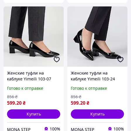
Женские туфли на
Женские туфли на
каблуке Yimeili 103-07
каблуке Yimeili 103-24
Черные
Черные
Готово к отправке
Готово к отправке
856
₴
856
₴
599
.20
₴
599
.20
₴
Купить
Купить
100%
100%
MONA STEP
MONA STEP