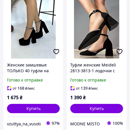
Женские замшевые
Туфли женские Meideli
ТОЛЬКО 40 туфли на
2813-3813-1 лодочки с
высоком каблуке и
ремешком замшевые со
Готово к отправке
Готово к отправке
платформе чорного цвета
стразами на каблуке
черные, 36, 23 см
168
139
от
₴
/мес
от
₴
/мес
1 675
₴
1 390
₴
Купить
Купить
97%
100%
vzuttya_na_vusoti
MODNE MISTO