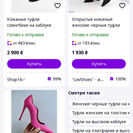
Кожаные туфли
Открытые кожаные
слингбеки на каблуке
женские черные туфли
Massimo Dutti 1426/450
на устойчивом каблуке 9
Готово к отправке
Готово к отправке
см острый носок
натуральная кожа
483
193
от
₴
/мес
от
₴
/мес
2 900
₴
1 930
₴
Купить
Купить
99%
100%
Shop16✅
"LovShoes" - интернет-магазин женской обуви
Смотри также
Женские черные туфли на ка
Туфли женские на толстом ка
Туфли на высоком каблуке
Туфли на платформе и высок