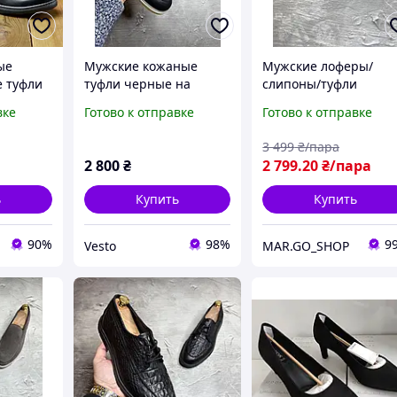
ые
Мужские кожаные
Мужские лоферы/
е туфли
туфли черные на
слипоны/туфли
ие
светлой подошве |
кожаные черные
вке
Готово к отправке
Готово к отправке
ральная
Удобные мягкие
легкие и удобные
обувь
мокасины из
3 499
₴/пара
натуральной кожи |
2 800
₴
2 799
.20
₴/пара
Повседневные туфли-
комфорт на шнур
ь
Купить
Купить
90%
98%
9
Vesto
MAR.GO_SHOP