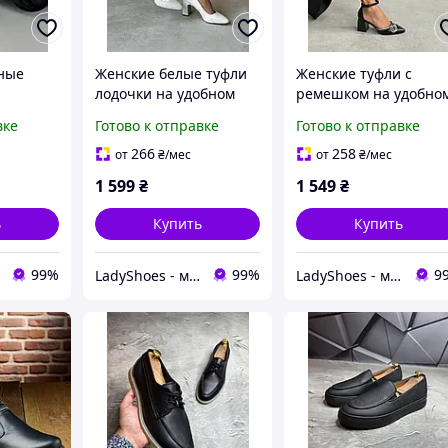
ные
Женские белые туфли
Женские туфли с
лодочки на удобном
ремешком на удобно
ке
каблуке
каблуке, р.39!!!
вке
Готово к отправке
Готово к отправке
266
258
от
₴
/мес
от
₴
/мес
1 599
₴
1 549
₴
ь
Купить
Купить
99%
99%
9
LadyShoes - магазин жіночого взуття! Стильно, модно, гарно!
LadyShoes - магазин жіночого взуття! Стильно, модно, гарно!