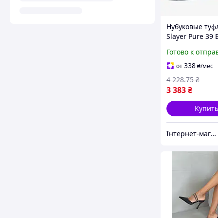
Нубуковые туф
Slayer Pure 39
стильный диза
Готово к отпра
удобная подош
высокий комфо
338
от
₴
/мес
4 228
.75
₴
3 383
₴
Купит
Інтернет-магазин Look 100 Clothes