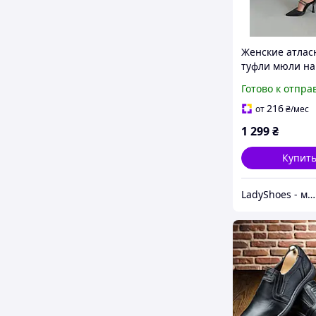
Женские атлас
туфли мюли на
удобном каблу
Готово к отпра
216
от
₴
/мес
1 299
₴
Купит
LadyShoes - магазин жіночого взуття! Стильно, модно, гарно!