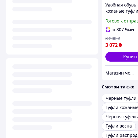
Удобная обувь 
кожаные туфли
размер
Готово к отпра
307
от
₴
/мес
3 200
₴
3 072
₴
Купит
Магазин чоловічого взуття Bims.shoes
Смотри также
Черные туфли
Туфли кожаны
Черная туфель
Туфли весна
Туфли распро