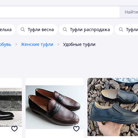
Найти
елька
Туфли весна
Туфли распродажа
Туфл
обувь
Женские туфли
Удобные туфли