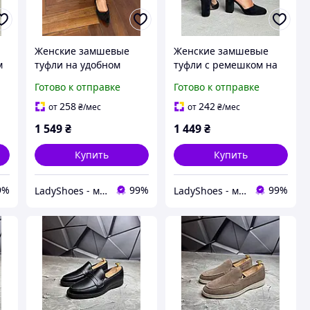
Женские замшевые
Женские замшевые
м
туфли на удобном
туфли с ремешком на
каблуке
удобном каблуке, р.40
Готово к отправке
Готово к отправке
258
242
от
₴
/мес
от
₴
/мес
1 549
₴
1 449
₴
Купить
Купить
9%
99%
99%
LadyShoes - магазин жіночого взуття! Стильно, модно, гарно!
LadyShoes - магазин жіночого взуття! Стильно, модно, гарно!