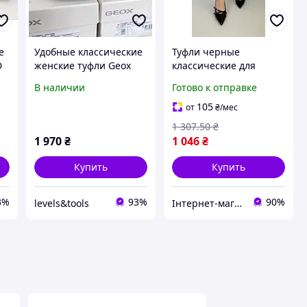
е
Удобные классические
Туфли черные
D
женские туфли Geox
классические для
Women's D Faviola C
мужчин бренд Nike
В наличии
Готово к отправке
Pump 39р.
Найк натуральная кожа
стильный дизайн
105
от
₴
/мес
удобная подошва
1 307
.50
₴
1 970
₴
1 046
₴
Купить
Купить
3%
93%
90%
levels&tools
Інтернет-магазин Clothes-Mall