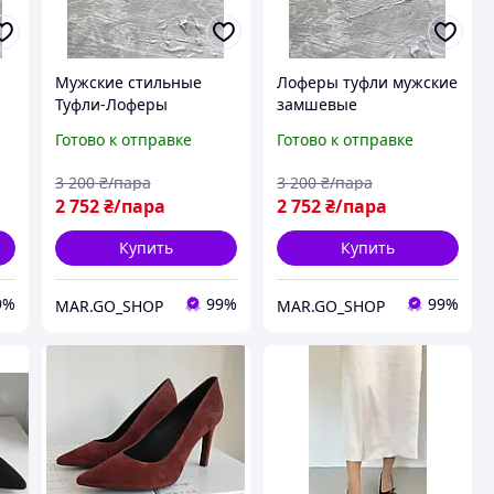
Мужские стильные
Лоферы туфли мужские
Туфли-Лоферы
замшевые
натуральная кожа
повседневные легкие и
Готово к отправке
Готово к отправке
черные легкие и
удобные
удобные
3 200
₴/пара
3 200
₴/пара
2 752
₴/пара
2 752
₴/пара
Купить
Купить
9%
99%
99%
MAR.GO_SHOP
MAR.GO_SHOP