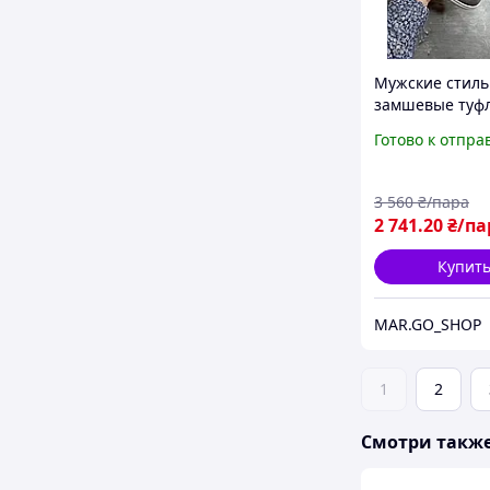
Мужские стил
замшевые туф
лоферы молод
Готово к отпра
мокасины мягк
удобные
3 560
₴/пара
2 741
.20
₴/па
Купит
MAR.GO_SHOP
1
2
Смотри такж