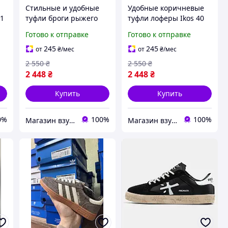
Стильные и удобные
Удобные коричневые
41
туфли броги рыжего
туфли лоферы Ikos 40
цвета Ikos 41 размер
размер
Готово к отправке
Готово к отправке
245
245
от
₴
/мес
от
₴
/мес
2 550
₴
2 550
₴
2 448
₴
2 448
₴
Купить
Купить
0%
100%
100%
Магазин взуття Brogue.com.ua
Магазин взуття Brogue.com.ua