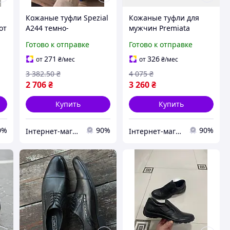
Кожаные туфли Spezial
Кожаные туфли для
от
A244 темно-
мужчин Premiata
й
коричневые из
Steven 5439 42 из
Готово к отправке
Готово к отправке
Вьетнама для осени с
Вьетнама стильный
удобной подошвой и
дизайн и удобная
271
326
от
₴
/мес
от
₴
/мес
стильным дизайном
подошва
3 382
.50
₴
4 075
₴
2 706
₴
3 260
₴
Купить
Купить
0%
90%
90%
Інтернет-магазин Look 100 Clothes
Інтернет-магазин Look 100 Clothes