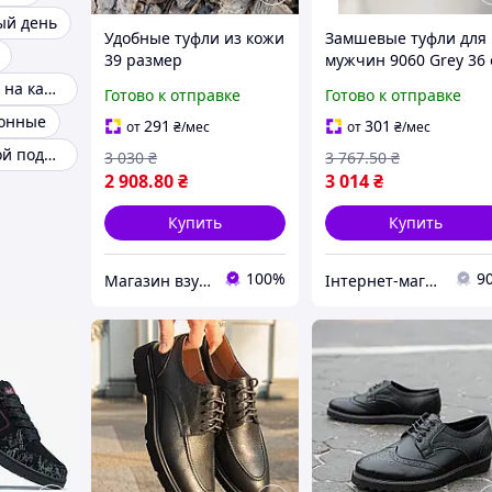
ый день
Удобные туфли из кожи
Замшевые туфли для
39 размер
мужчин 9060 Grey 36 
бренда 0799 стильны
Удобные туфли на каждый день
Готово к отправке
Готово к отправке
серый цвет удобная
зонные
модель Вьетнам
291
301
от
₴
/мес
от
₴
/мес
Туфли с кожаной подошвой
3 030
₴
3 767
.50
₴
2 908
.80
₴
3 014
₴
Купить
Купить
100%
9
Магазин взуття Brogue.com.ua
Інтернет-магазин Look 100 Clothes