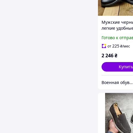
Мужские черн
легкие удобны
весенние-летн
Готово к отпра
кожаные/нату
кожа-мужская 
225
от
₴
/мес
весна-лето
2 246
₴
Купит
Военная обувь тактическая лето осень