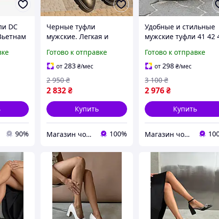
ли DC
Черные туфли
Удобные и стильные
 Вьетнам
мужские. Легкая и
мужские туфли 41 42 
йн
удобная обувь!
45 размер
вке
Готово к отправке
Готово к отправке
ва
рт
283
298
от
₴
/мес
от
₴
/мес
2 950
₴
3 100
₴
2 832
₴
2 976
₴
ь
Купить
Купить
90%
100%
10
Магазин чоловічого взуття Bims.shoes
Магазин чоловічого взуття Bims.shoes