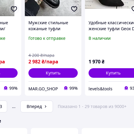
ьные
Мужские стильные
Удобные классически
ли/
кожаные туфли
женские туфли Geox 
ежные
черный цвет стильные
Bibbiana A Pump
вке
Готово к отправке
В наличии
ие
удобные на шнуровке
размер 36.5
4 200
₴/пара
ра
2 982
₴/пара
1 970
₴
ь
Купить
Купить
99%
99%
9
MAR.GO_SHOP
levels&tools
3
...
Вперед
Показано 1 - 29 товаров из 9000+
е