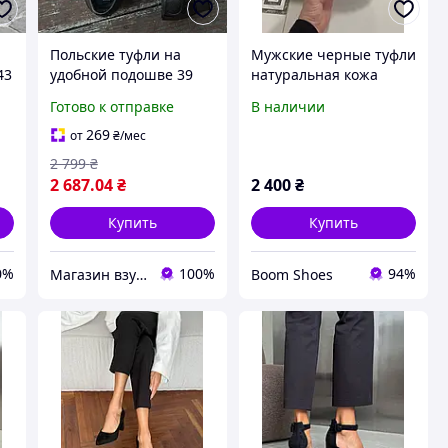
Польские туфли на
Мужские черные туфли
43
удобной подошве 39
натуральная кожа
размер
удобны на каждый
Готово к отправке
В наличии
день
269
от
₴
/мес
2 799
₴
2 687
.04
₴
2 400
₴
Купить
Купить
0%
100%
94%
Магазин взуття Brogue.com.ua
Boom Shoes