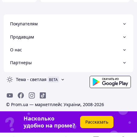
Покупателям
Продавцам
О нас
Партнеры
Тема
-
светлая
BETA
© Prom.ua — маркетплейс України, 2008-2026
Насколько
Рассказать
удобно на проме?