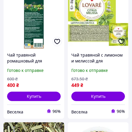
Чай травяной
Чай травяной с лимоном
ромашковый для
и мелиссой для
расслабления и поднятия
расслабления и бодрости
Готово к отправке
Готово к отправке
настроения с корицей и
50 пакетиков по 1.5 г
яблоком 15 пакетиков
FLAME
600
₴
673
.50
₴
FLAME
400
₴
449
₴
Купить
Купить
96%
96%
Веселка
Веселка