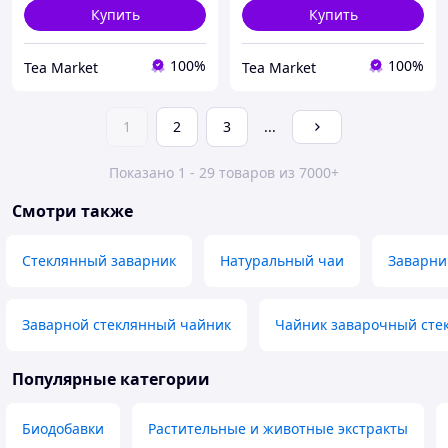
Купить
Купить
100%
100%
Tea Market
Tea Market
1
2
3
...
Показано 1 - 29 товаров из 7000+
Смотри также
Стеклянный заварник
Натуральный чаи
Заварни
Заварной стеклянный чайник
Чайник заварочный сте
Популярные категории
Биодобавки
Растительные и животные экстракты