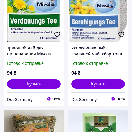
Травяной чай для
Успокаивающий
пищеварения Mivolis
травяной чай, сбор трав
Verdauungs Tee
"Mivolis" 12 пакетиков для
Готово к отправке
Готово к отправке
натуральная поддержка
снижения стресса и
желудочно-кишечного
улучшения сна
94
₴
94
₴
тракта
Купить
Купить
98%
98%
DocGermany
DocGermany