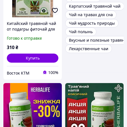
Карпатский травяной чай
Чай на травах для сна
Чай мудрость природы
Китайский травяной чай
от подагры фиточай для
Чай полынь
баланса мочевой
Готово к отправке
Вкусные и полезные травян
кислоты, 20 пакетиков
310
₴
Лекарственные чаи
Купить
100%
Восток КТМ