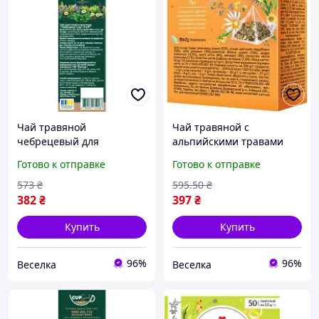
Чай травяной
Чай травяной с
чебрецевый для
альпийскими травами
укрепления иммунитета
для укрепления
Готово к отправке
Готово к отправке
и улучшения
иммунной системы и
пищеварения 15
поддержания здоровья
573
₴
595
.50
₴
пакетиков по 2 г FLAME
15 пакетиков 2 г FLAME
382
₴
397
₴
Купить
Купить
96%
96%
Веселка
Веселка