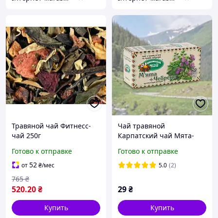
Травяной чай Фитнесс-
Чай травяной
чай 250г
Карпатский чай Мята-
чабрец 20 пакетиков
Готово к отправке
Готово к отправке
(4820024213158)
52
от
₴
/мес
5.0
(2)
765
₴
520
.20
₴
29
₴
Купить
Купить