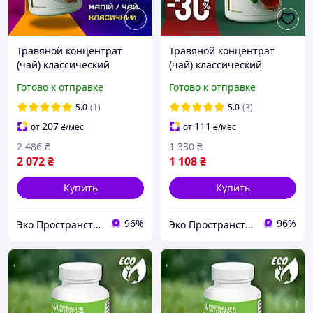
Травяной концентрат
Травяной концентрат
(чай) классический
(чай) классический
Гербалайф Herbalife 102 г
Гербалайф Herbalife 50 г
Готово к отправке
Готово к отправке
5.0
(1)
5.0
(3)
207
111
от
₴
/мес
от
₴
/мес
2 486
₴
1 330
₴
2 072
₴
1 108
₴
Купить
Купить
96%
96%
Эко Пространство
Эко Пространство