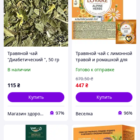
Травяной чай
Травяной чай с лимонной
"Диабетический ", 50 гр
травой и ромашкой для
пищеварения и
В наличии
Готово к отправке
расслабления 20
пакетиков FLAME
670
.50
₴
115
₴
447
₴
Купить
Купить
97%
96%
Магазин здорового питания Pihta ТМ"Старовер"
Веселка