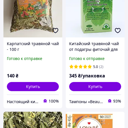
Карпатский травяной чай
Китайский травяной чай
- 100 г
от подагры фиточай для
баланса мочевой
Готово к отправке
Готово к отправке
кислоты, 20 пакетиков
5.0
(2)
140
₴
345
₴/упаковка
Купить
Купить
100%
93%
Настоящий китайский Чай
Тампоны «Beautiful Life»