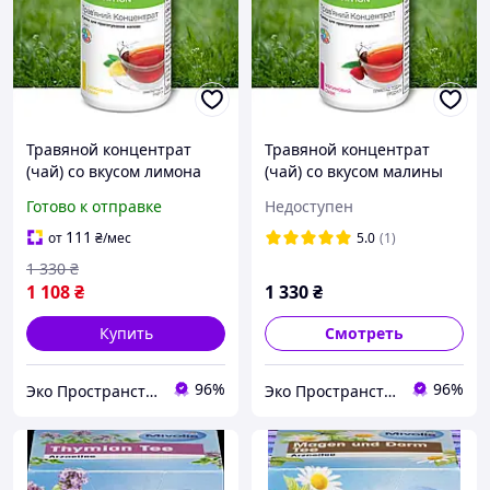
Травяной концентрат
Травяной концентрат
(чай) со вкусом лимона
(чай) со вкусом малины
Гербалайф Herbalife 50 г
Гербалайф Herbalife 50 г
Готово к отправке
Недоступен
111
от
₴
/мес
5.0
(1)
1 330
₴
1 108
₴
1 330
₴
Купить
Смотреть
96%
96%
Эко Пространство
Эко Пространство