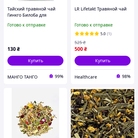
Тайский травяной чай
LR Lifetakt Травяной чай
Гинкго Билоба для
сосудов 20 шт
Готово к отправке
Готово к отправке
5.0
(1)
525
₴
130
₴
500
₴
Купить
Купить
99%
98%
МАНГО ТАНГО
Healthcare