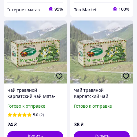
95%
100%
Інтернет-магазин Megusta
Tea Market
Чай травяной
Чай травяной
Карпатский чай Мята-
Карпатский чай
Ромашка 20 пакетиков
Ромашка-Липа 20
Готово к отправке
Готово к отправке
(4820024212946)
пакетиков
(4820024213929)
5.0
(2)
24
₴
38
₴
Купить
Купить