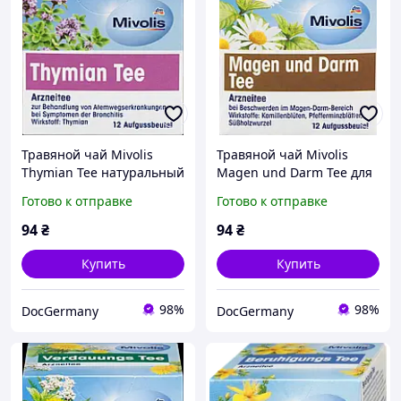
Травяной чай Mivolis
Травяной чай Mivolis
Thymian Tee натуральный
Magen und Darm Tee для
чабрец для здоровья
здоровья желудка и
Готово к отправке
Готово к отправке
дыхательных путей, 12
кишечника, 12 пакетиков
пакетиков
94
₴
94
₴
Купить
Купить
98%
98%
DocGermany
DocGermany