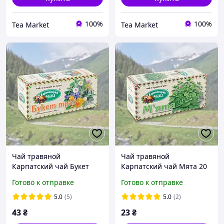
100%
100%
Tea Market
Tea Market
Чай травяной
Чай травяной
Карпатский чай Букет
Карпатский чай Мята 20
трав 20 пакетиков
пакетиков
Готово к отправке
Готово к отправке
(4820024213141)
(4820024210041)
5.0
(5)
5.0
(2)
43
₴
23
₴