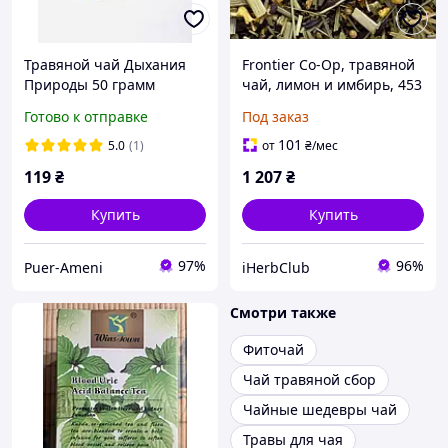
Травяной чай Дыхания
Frontier Co-Op, травяной
Природы 50 грамм
чай, лимон и имбирь, 453
г
Готово к отправке
Под заказ
101
5.0
(1)
от
₴
/мес
119
₴
1 207
₴
Купить
Купить
97%
96%
Puer-Ameni
iHerbClub
Смотри также
Фиточай
Чай травяной сбор
Чайные шедевры чай
Травы для чая