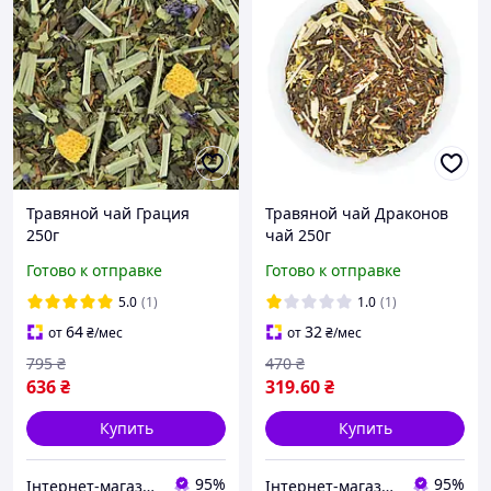
Травяной чай Грация
Травяной чай Драконов
250г
чай 250г
Готово к отправке
Готово к отправке
5.0
(1)
1.0
(1)
64
32
от
₴
/мес
от
₴
/мес
795
₴
470
₴
636
₴
319
.60
₴
Купить
Купить
95%
95%
Інтернет-магазин Megusta
Інтернет-магазин Megusta