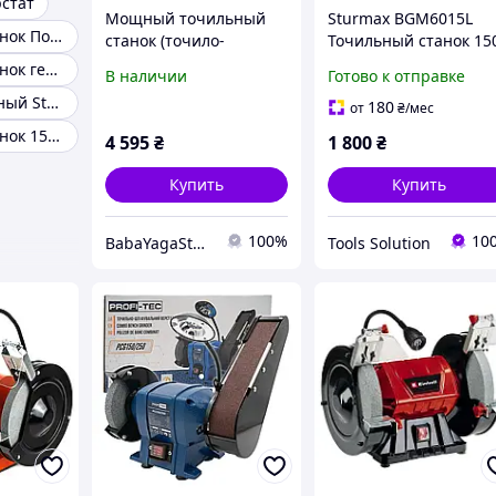
стат
Мощный точильный
Sturmax BGM6015L
Точильный станок Польша
станок (точило-
Точильный станок 15
гриндер) GTM
мм 280 Вт с подсветк
Точильный станок германия
В наличии
Готово к отправке
MD3220AL-1 с
Станок точильный Stanley
подсветкой: 400 Вт, 200
180
от
₴
/мес
мм диск, бесщеточный
Точильный станок 150 мм workman rbg625a
4 595
₴
1 800
₴
(17514) BYS26
Купить
Купить
100%
10
BabaYagaStore
Tools Solution