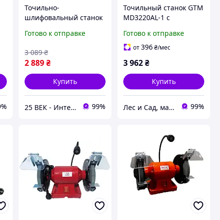
Точильно-
Точильный станок GTM
шлифовальный станок
MD3220AL-1 с
й
Титан KTSM150 LED с
подсветкой
Готово к отправке
Готово к отправке
подсветкой
396
от
₴
/мес
3 089
₴
2 889
₴
3 962
₴
Купить
Купить
9%
99%
99%
25 ВЕК - Интернет-Магазин: электрический, бензиновый, аккумуляторный инструмент и строительство.
Лес и Сад, магазин инструментов и садово-парковой техники