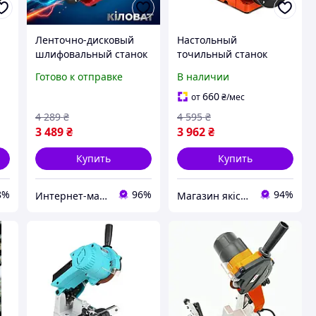
Ленточно-дисковый
Настольный
шлифовальный станок
точильный станок
350 Вт Vitals Master BG
точило-гриндер GTM
Готово к отправке
В наличии
1535BDbl точильно-
MD3220AL-1 с
00
шлифовальный станок
подсветкой 400 Вт 200
660
от
₴
/мес
ый
с подсветкой в
мм диск бесщеточный
4 289
₴
4 595
₴
мастерскую
3 489
₴
3 962
₴
Купить
Купить
8%
96%
94%
Интернет-магазин kilowat.in.ua
Магазин якісного інструменту Tools Shop 24/7