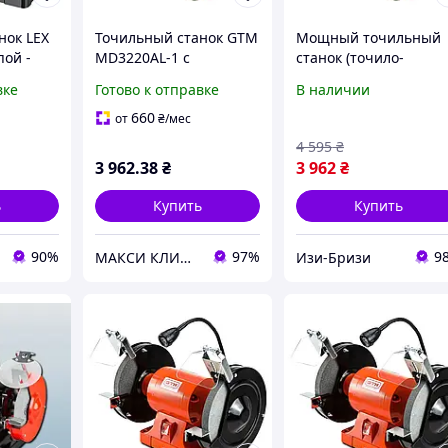
нок LEX
Точильный станок GTM
Мощный точильный
пой -
MD3220AL-1 с
станок (точило-
00
подсветкой
гриндер) GTM
вке
Готово к отправке
В наличии
)
MD3220AL-1 с
подсветкой: 400 Вт, 2
660
от
₴
/мес
мм диск, бесщеточн
4 595
₴
IZI
3 962
.38
₴
3 962
₴
ь
Купить
Купить
90%
97%
9
МАКСИ КЛИМАТ
Изи-Бризи