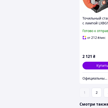
Точильный ста
с лампой LXBG
Готово к отпра
212
от
₴
/мес
2 121
₴
Купит
Официальный магазин Kraft&Dele🛠
1
2
Смотри такж