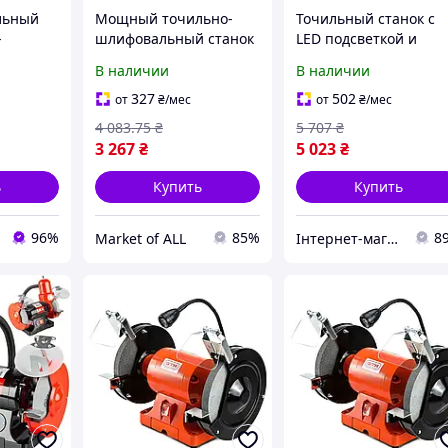
льный
Мощный точильно-
Точильный станок с
-
шлифовальный станок
LED подсветкой и
PROFI-TEC PCG150/250
защитными экранам
В наличии
В наличии
250 Вт с LED
Einhell TC-BG 200 L 18
 Вт, 200
подсветкой для
Вт
327
502
от
₴
/мес
от
₴
/мес
еточный
заточки и шлифовки
4 083
.75
₴
5 707
₴
3 267
₴
5 023
₴
ь
Купить
Купить
96%
85%
8
Market of ALL
Інтернет-магазин OK Shop