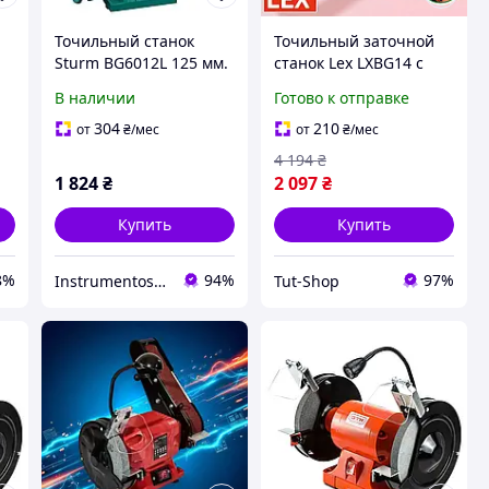
Точильный станок
Точильный заточной
Sturm BG6012L 125 мм.
станок Lex LXBG14 с
с подсветкой
подсветкой Ленточно-
В наличии
Готово к отправке
шлифовальный станок
00
Электроточило для
304
210
от
₴
/мес
от
₴
/мес
ый
гаража
4 194
₴
1 824
₴
2 097
₴
Купить
Купить
8%
94%
97%
Instrumentos.in.ua интернет-магазин
Tut-Shop