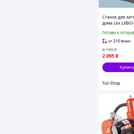
Станок для зат
дома Lex LXBG1
подсветкой Ст
Готово к отпра
точильный 15
Универсальный
210
от
₴
/мес
для заточки
4 190
₴
2 095
₴
Купит
Tut-Shop