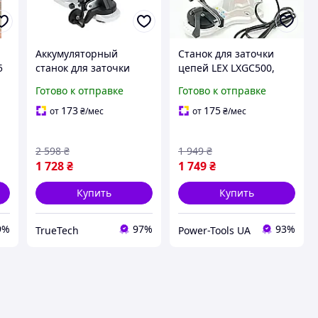
Аккумуляторный
Станок для заточки
5
станок для заточки
цепей LEX LXGC500,
цепей Grand МЗ-20
диодная подсветка,
Готово к отправке
Готово к отправке
Base, с подсветкой, 104
мощность 0.5 кВт,
мм. Для бензопил і
алюминиевая
173
175
от
₴
/мес
от
₴
/мес
електропил
подошва, Чехия
2 598
₴
1 949
₴
1 728
₴
1 749
₴
Купить
Купить
9%
97%
93%
TrueTech
Power-Tools UA