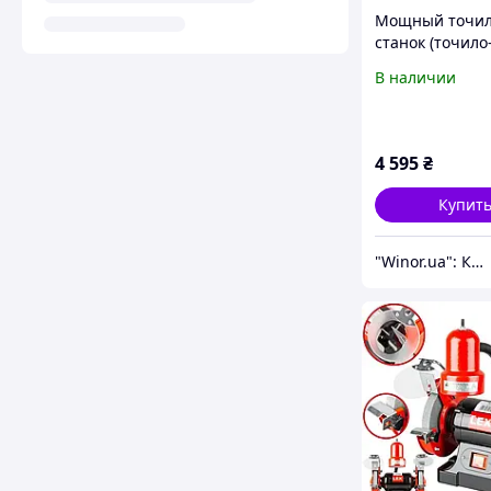
Мощный точи
станок (точило
гриндер) GTM
В наличии
MD3220AL-1 с
подсветкой: 400
мм диск, бесщ
(17514)
4 595
₴
Купит
"Winor.ua": Комфортный шоппинг 24/7!