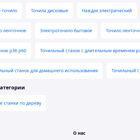
е точило
Точила дисковые
Наждак электрический
о ленточное
Электроточило бытовое
Точило ленточ
нок p36 p60
Точильный станок с длительным временем р
ьный станок для домашнего использования
Точильный с
категории
 станки по дереву
О нас