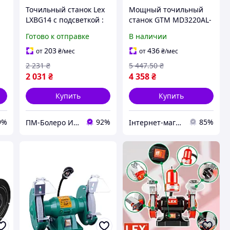
Точильный станок Lex
Мощный точильный
LXBG14 с подсветкой :
станок GTM MD3220AL-
и
1400Вт :_Гарантия 12
1 с подсветкой 400 Вт
Готово к отправке
В наличии
5
мес
для заточки и
шлифовки
203
436
от
₴
/мес
от
₴
/мес
инструментов
2 231
₴
5 447
.50
₴
2 031
₴
4 358
₴
Купить
Купить
9%
92%
85%
ПМ-Болеро Инструмент
Інтернет-магазин SALE TOOLS