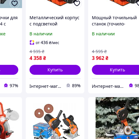
очки для
Металлический корпус
Мощный точильный
4 с
с подсветкой
станок (точило-
анок
точильный станок GTM
гриндер) GTM
вке
В наличии
В наличии
0мм
MD3220AL-1 400 Вт 200
MD3220AL-1 с
 станок
мм диска бесщеточный
подсветкой: 400 Вт, 2
436
от
₴
/мес
мм диск, бесщеточн
4 595
₴
4 595
₴
ITL
4 358
₴
3 962
₴
ь
Купить
Купить
97%
89%
9
Інтернет-магазин OK Shop
Интернет-магазин "Instatool"