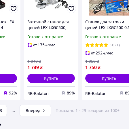
нок LEX
Заточной станок для
Станок для заточки
14
цепей LEX LXGC500,
цепей LEX LXGC500 0.
Чехия, гарантия 12 мес
кВт, 3000 об/мин,
вке
Готово к отправке
Готово к отправке
алюминиевая
подошва, диодная
175
от
₴
/мес
5.0
(1)
подсветка, Чехия
292
от
₴
/мес
1 949
₴
1 950
₴
1 749
₴
1 750
₴
ь
Купить
Купить
92%
89%
8
RB-Balaton
RB-Balaton
3
...
Вперед
Показано 1 - 29 товаров из 100+
е