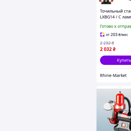
Точильный ста
LXBG14 / С лам
подсветкой (14
Готово к отпра
Вт,2950 об/мин;
203
от
₴
/мес
2 232
₴
2 032
₴
Купит
Rhine-Market