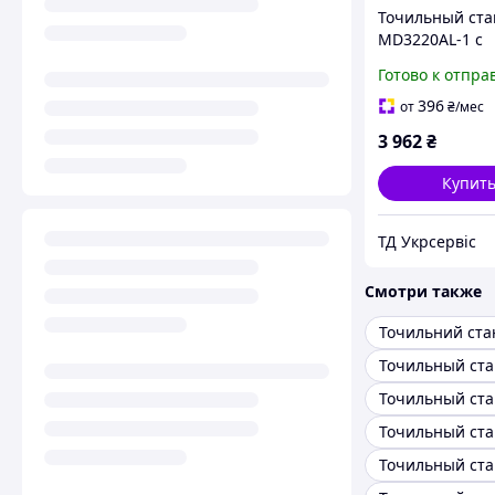
Точильный ста
MD3220AL-1 с
подсветкой
Готово к отпра
396
от
₴
/мес
3 962
₴
Купит
ТД Укрсервіс
Смотри также