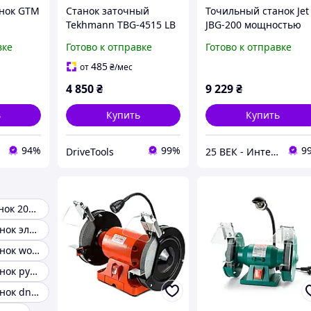
нок GTM
Станок заточный
Точильный станок Jet
Tekhmann TBG-4515 LB
JBG-200 мощностью
450 Вт Электрический
660 Ватт с подсветко
вке
Готово к отправке
Готово к отправке
точильный станок с
подсветкой и кругом
485
от
₴
/мес
150 мм Техман
4 850
₴
9 229
₴
ь
Купить
Купить
94%
99%
9
DriveTools
25 ВЕК - Интернет-Магазин: электрический, бензиновый, аккумуляторный инструмент и строительство.
Точильний станок 200мм
Точильный станок электрический
Точильный станок workman
Точильный станок ручной
Точильный станок dnipro m bg 15x