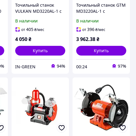
Точильный станок
Точильный станок GTM
0
VULKAN MD3220AL-1 с
MD3220AL-1 с
ой
подсветкой
подсветкой 230В
В наличии
В наличии
405
396
от
₴
/мес
от
₴
/мес
4 050
₴
3 962
.38
₴
Купить
Купить
0%
94%
97%
IN-GREEN
00:24