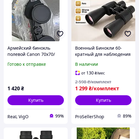
Армейский бинокль
Военный Бинокли 60-
полевой Canon 70х70/
кратный для наблюдения
Мощный бинокль для
Мощный Бинокль
Готово к отправке
В наличии
охоты/
профессиональный
Водонепроницаемый
Полевой Бинокли
130
от
₴
/мес
противоударный
Хороший армейские
2 598
₴/комплект
515352Rea
1 420
₴
1 299
₴/комплект
Купить
Купить
99%
89%
ReaL VigO
ProSellerShop