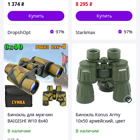
противоударный
diamondback ARI
1 374
₴
8 295
₴
515352Dr
Купить
Купить
97%
97%
DropshOpt
Starkmax
Бинокль для мужчин
Бинокль Konus Army
BAIGISHI W10 8x40
10x50 армейский, цвет
портативный полевой
олива
В наличии
В наличии
армейский оптический
туристический
975
₴