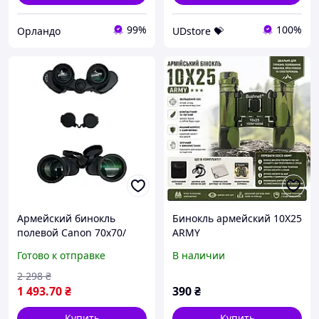
99%
100%
Орландо
UDstore 💝
Армейский бинокль
Бинокль армейский 10X25
полевой Canon 70х70/
ARMY
Мощный бинокль для
Готово к отправке
В наличии
охоты/
Водонепроницаемый
2 298
₴
противоударный (535)
1 493
.70
₴
390
₴
Купить
Купить