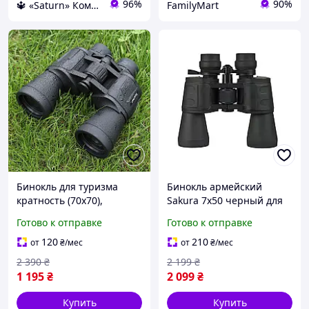
96%
90%
🔱 «Saturn» Компетентность! Качество товара! Быстрая отправка! ✅
FamilyMart
Бинокль для туризма
Бинокль армейский
кратность (70x70),
Sakura 7x50 черный для
Бинокль
активного отдыха UDstore
Готово к отправке
Готово к отправке
профессиональный,
-store-with-good-prices-
Армейские бинокли, OLN
120
210
от
₴
/мес
от
₴
/мес
2 390
₴
2 199
₴
1 195
₴
2 099
₴
Купить
Купить