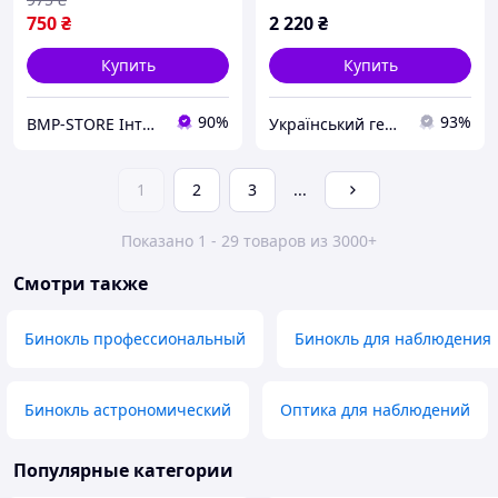
750
₴
2 220
₴
Купить
Купить
90%
93%
BMP-STORE Інтернет магазин
Український геодезичний центр ГеоЦентр
1
2
3
...
Показано 1 - 29 товаров из 3000+
Смотри также
Бинокль профессиональный
Бинокль для наблюдения
Бинокль астрономический
Оптика для наблюдений
Популярные категории