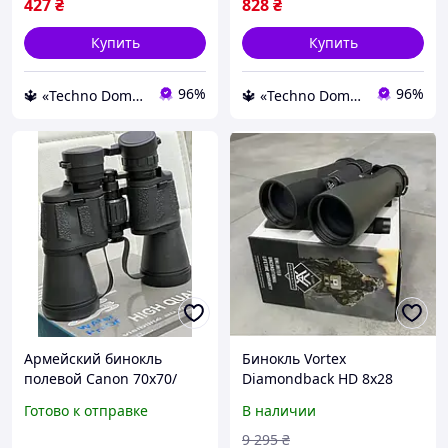
427
₴
828
₴
Купить
Купить
96%
96%
🔱 «Techno Dom» Компетентность! Качество товара! Быстрая отправка! ✅
🔱 «Techno Dom» Компетентность! Качество товара! Быстрая отправка! ✅
Армейский бинокль
Бинокль Vortex
полевой Canon 70х70/
Diamondback HD 8x28
Мощный бинокль для
(DB-211)
Готово к отправке
В наличии
охоты/
водонепроницаемый
Водонепроницаемый
качественный армейский
9 295
₴