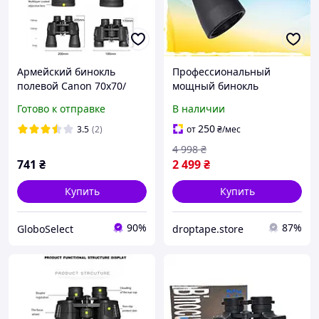
Армейский бинокль
Профессиональный
полевой Canon 70х70/
мощный бинокль
Мощный бинокль для
Olympus 20x50.
Готово к отправке
В наличии
охоты/
Армейский. Тактический
Водонепроницаемый
бинокль
250
3.5
(2)
от
₴
/мес
противоударный GS227
4 998
₴
741
₴
2 499
₴
Купить
Купить
90%
87%
GloboSelect
droptape.store