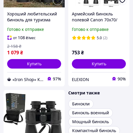
Хороший любительский
Армейский бинокль
бинокль для туризма
полевой Canon 70х70/
охоты рыбалки и
Мощный бинокль для
Готово к отправке
Готово к отправке
путешествий
охоты/
противоударный 90х60
Водонепроницаемый
108
от
₴
/мес
5.0
(2)
Бинокли армейские
противоударный EL0227
2 158
₴
1 079
₴
753
₴
Купить
Купить
97%
90%
🔱 «Iron Shop» Компетентность! Качество товара! Быстрая отправка! ✅
ELEXION
Смотри также
Бинокли
Бинокль военный
Мощный бинокль
Компактный бинокль