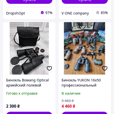
97%
85%
DropshOpt
V ONE company
Бинокль Bowang Optical
Бинокль YUKON 16x50
армейский полевой
профессиональный
военный тактический
Бинокли хорошего
Готово к отправке
В наличии
Охотничий бинокль (DB-
качества
11247)
водонепроницаемый PRO
5 460
₴
2 300
₴
4 460
₴