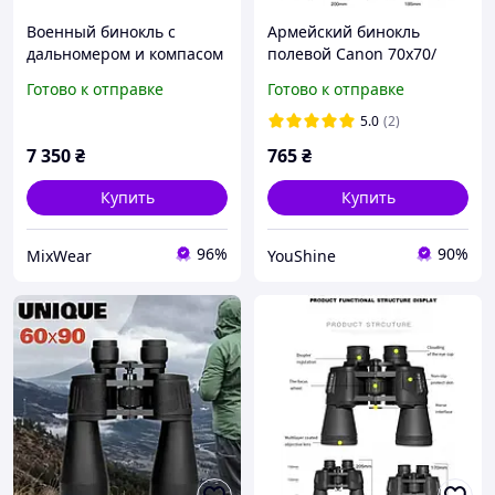
Военный бинокль с
Армейский бинокль
дальномером и компасом
полевой Canon 70х70/
водонепроницаемый
Мощный бинокль для
Готово к отправке
Готово к отправке
хаки | Морской бинокль
охоты/
армейское олива
Водонепроницаемый
5.0
(2)
противоударный YU227
7 350
₴
765
₴
Купить
Купить
96%
90%
MixWear
YouShine