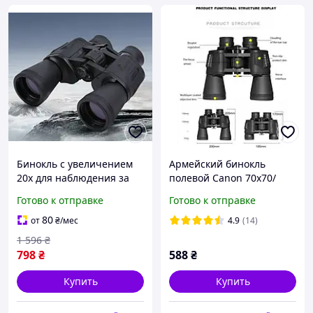
Бинокль с увеличением
Армейский бинокль
20x для наблюдения за
полевой Canon 70х70/
дикой природой Бинокли
Мощный бинокль для
Готово к отправке
Готово к отправке
туристические армейские
охоты/
премиум класса
Водонепроницаемый
80
от
₴
/мес
4.9
(14)
противоударный FM227
1 596
₴
798
₴
588
₴
Купить
Купить