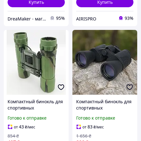
Купить
Купить
95%
93%
DreaMaker - магазин военных и других товаров
AIRISPRO
Компактный бинокль для
Компактный бинокль для
спортивных
спортивных
мероприятий Бинокли
мероприятий Бинокли
Готово к отправке
Готово к отправке
армейские Бинокль для
армейские Бинокль для
охоты и рыбалки
охоты и рыбалки
43
83
от
₴
/мес
от
₴
/мес
туристический
туристический
854
₴
1 656
₴