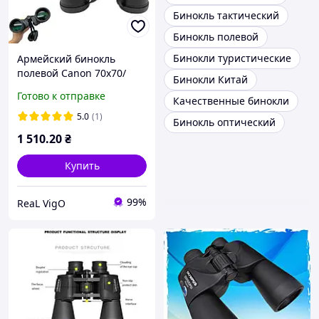
Бинокль тактический
Бинокль полевой
Бинокли туристические
Армейский бинокль
полевой Canon 70х70/
Бинокли Китай
Мощный бинокль для
Готово к отправке
Качественные бинокли
охоты/
Водонепроницаемый
5.0
(1)
Бинокль оптический
противоударный
1 510
.20
₴
Купить
99%
ReaL VigO