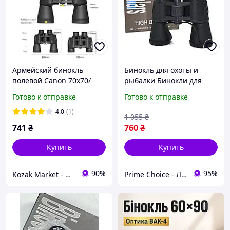
Армейский бинокль
Бинокль для охоты и
полевой Canon 70х70/
рыбалки Бинокли для
Мощный бинокль для
наблюдения на природе
Готово к отправке
Готово к отправке
охоты/
50х50 армейский
Водонепроницаемый
4.0
(1)
1 055
₴
противоударный Топ
741
₴
760
₴
продаж
Купить
Купить
90%
95%
Kozak Market - Магазин техники и аксессуаров
Prime Choice - Лучший выбор