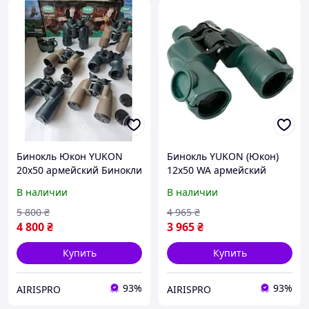
Бинокль Юкон YUKON
Бинокль YUKON (Юкон)
20x50 армейский Бинокли
12x50 WA армейский
хорошего качества
Бинокли хорошего
В наличии
В наличии
водонепроницаемый PRO
качества
водонепроницаемый PRO
5 800
₴
4 965
₴
4 800
₴
3 965
₴
Купить
Купить
93%
93%
AIRISPRO
AIRISPRO