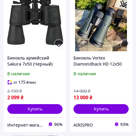
Бинокль армейский
Бинокль Vortex
Sakura 7x50 (Черный)
Diamondback HD 12x50
(DB-217) Бинокли
В наличии
В наличии
армейские тактический
Мощный PRO
175
от
₴
/мес
2 199
₴
14 000
₴
2 099
₴
13 000
₴
Купить
Купить
96%
93%
Интернет-магазин «Sale Zone»
AIRISPRO