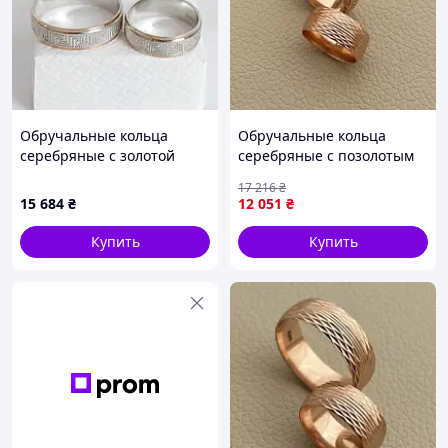
Обручальные кольца
Обручальные кольца
серебряные с золотой
серебряные с позолотым
напайкой и алмазной
орнаментом и фианитами.
17 216
₴
гранью Меандр пара
15 684
₴
12 051
₴
Купить
Купить