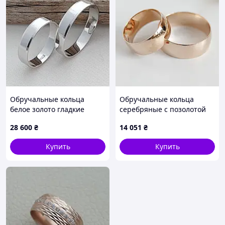
Обручальные кольца
Обручальные кольца
белое золото гладкие
серебряные с позолотой
Американка тонкие пары 4
широкие гладкие ширина
28 600
₴
14 051
₴
мм.
8 мм пара
Купить
Купить