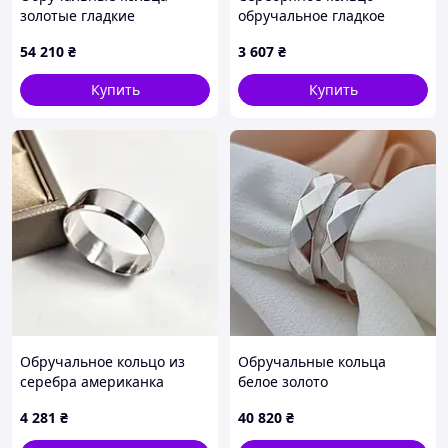
золотые гладкие
обручальное гладкое
Американка 7 мм пара
европейка без камней.
54 210
₴
3 607
₴
Купить
Купить
Обручальное кольцо из
Обручальные кольца
серебра американка
белое золото
гладкая широкая
геометрический орнамент
4 281
₴
40 820
₴
классическая
Европейка пара 5 мм