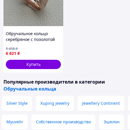
Обручальное кольцо
серебряное с позолотой
узором и дорожкой из
9 458
₴
белых фианитов
6 621
₴
Купить
Популярные производители
в категории
Обручальные кольца
Silver Style
Xuping Jewelry
Jewellery Continent
Myuvelir
Собственное производство
Эшелон