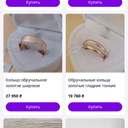
Купить
Купить
Кольцо обручальное
Обручальные кольца
золотое широкое
золотые гладкие тонкие
Американка гладкоея 6 мм
классические Европейка
27 950
₴
19 760
₴
пара 2.5 мм
Купить
Купить