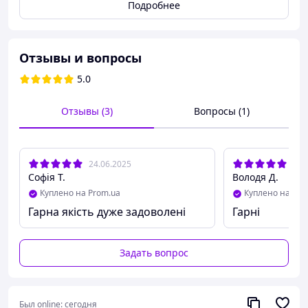
Подробнее
▫️Ширина - 5мм
▫️Средний вес - 3 г
Подарочную упаковку (коробочки, мешочки) можна
Отзывы и вопросы
добавить к заказу за дополнительную плату
(спрашивайте у консультанта).
5.0
Отзывы (3)
Вопросы (1)
24.06.2025
30.
Софія Т.
Володя Д.
Куплено на Prom.ua
Куплено на Pro
Гарна якість дуже задоволені
Гарні
Задать вопрос
Был online:
сегодня