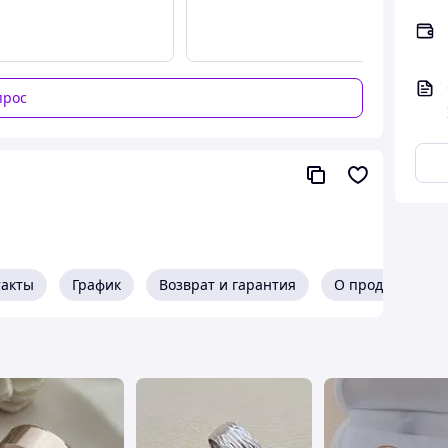
прос
такты
График
Возврат и гарантия
О продавце