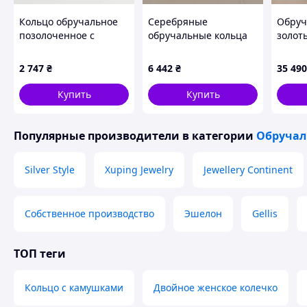
Кольцо обручальное
Серебряные
Обруч
позолоченное с
обручальные кольца
золот
диагональным
широкие гладкие
амери
орнаментом по центру
Американки пара
мм па
2 747
₴
6 442
₴
35 490
без камней.
Купить
Купить
Популярные производители
в категории
Обручал
Silver Style
Xuping Jewelry
Jewellery Continent
Собственное производство
Эшелон
Gellis
ТОП теги
Кольцо с камушками
Двойное женское колечко