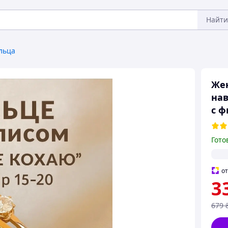
Найти
льца
Жен
нав
с 
Гото
о
3
679