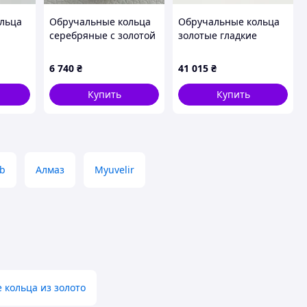
льца
Обручальные кольца
Обручальные кольца
серебряные с золотой
золотые гладкие
е
надписью Я люблю
Европейка
а
тебя и белыми
классические пара 6
6 740
₴
41 015
₴
цирконами пара
мм
Купить
Купить
ub
Алмаз
Myuvelir
 кольца из золото