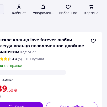
Кабинет
Уведомления
Избранное
Корзина
ское кольцо love forever любви
сегда кольцо позолоченное двойное
фианитом
Код: Vl 27
4.4
(5)
10+ купили
во к отправке
34
т
₴
/мес
39
.50
₴
₴
Купить
Купить сейчас