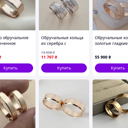
о обручальное
Обручальные кольца
Обручальные ко
оченное
из серебра с
золотые гладкие
кое
орнаментом и белыми
Американка пар
13 008
₴
оченное гладкое
фианитами.
₴
11 707
₴
55 900
₴
канка
Купить
Купить
Купить