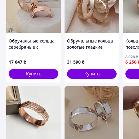
Обручальные кольца
Обручальные кольца
Кольц
серебряные с
золотые гладкие
позол
позолотой широкие с
Европейка
широ
8 928
₴
классическим
классические пара 4
позол
17 647
₴
31 590
₴
6 250
профилем пара
мм
амери
Купить
Купить