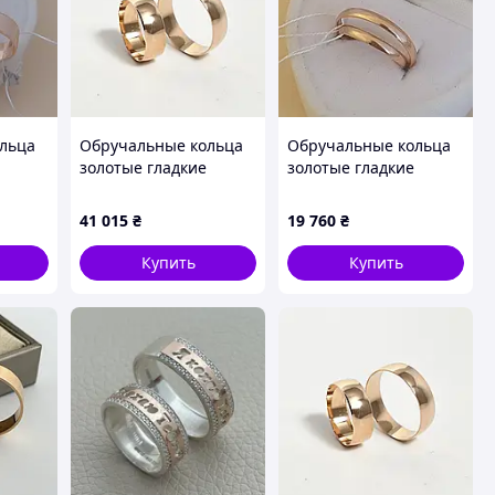
льца
Обручальные кольца
Обручальные кольца
золотые гладкие
золотые гладкие
а 6 мм
Европейка
тонкие классические
классические пара 6
Европейка пара 2.5 мм
41 015
₴
19 760
₴
мм
Купить
Купить