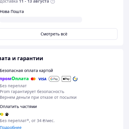
Доставка
11 - 13 августа
Нова Пошта
Смотреть всё
ата и гарантии
Безопасная оплата картой
08.07.2026
18
Катерина П.
Марина К.
Без переплат
Куплено на Prom.ua
Куплено на Pr
Prom гарантирует безопасность
Колечко дуже стильне
Гарна якість
Вернем деньги при отказе от посылки
Мені подобається
Оплатить частями
Без переплат*, от 34 ₴/мес.
Подробнее