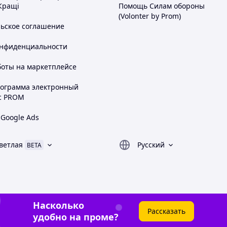
Кращі
Помощь Силам обороны
(Volonter by Prom)
льское соглашение
онфиденциальности
боты на маркетплейсе
рограмма электронный
с PROM
 Google Ads
ветлая
Русский
BETA
Насколько
Рассказать
удобно на проме?