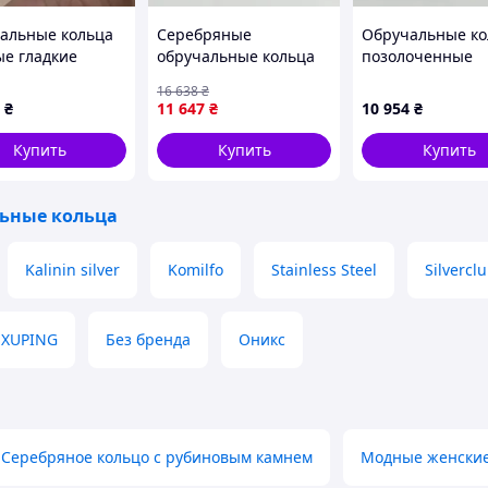
альные кольца
Серебряные
Обручальные ко
ые гладкие
обручальные кольца
позолоченные
канки тонкие 4
позолотой гладкая
широкие гладки
16 638
₴
ра
американка пара
американки пар
₴
11 647
₴
10 954
₴
Купить
Купить
Купить
ьные кольца
Kalinin silver
Komilfo
Stainless Steel
Silvercl
XUPING
Без бренда
Оникс
Серебряное кольцо с рубиновым камнем
Модные женские