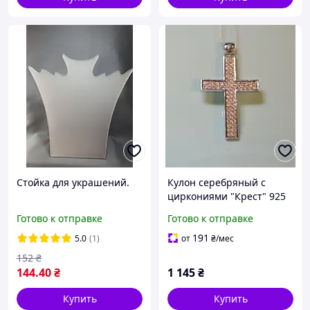
Стойка для украшений.
Кулон серебряный с
циркониями "Крест" 925
пробы.
Готово к отправке
Готово к отправке
191
5.0
(1)
от
₴
/мес
152
₴
144
.40
₴
1 145
₴
Купить
Купить