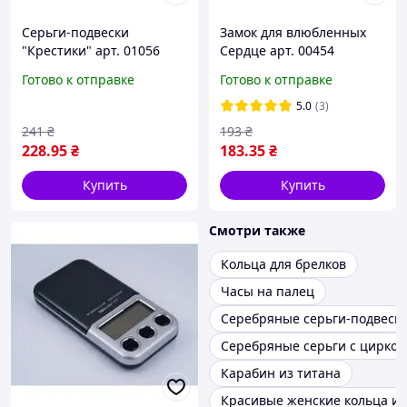
Серьги-подвески
Замок для влюбленных
"Крестики" арт. 01056
Сердце арт. 00454
Готово к отправке
Готово к отправке
5.0
(3)
241
₴
193
₴
228
.95
₴
183
.35
₴
Купить
Купить
Смотри также
Кольца для брелков
Часы на палец
Серебряные серьги-подвеск
Серебряные серьги с цирко
Карабин из титана
Красивые женские кольца из