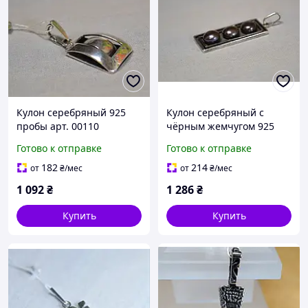
Кулон серебряный 925
Кулон серебряный с
пробы арт. 00110
чёрным жемчугом 925
пробы.
Готово к отправке
Готово к отправке
182
214
от
₴
/мес
от
₴
/мес
1 092
₴
1 286
₴
Купить
Купить