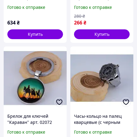
скребок для массажа
арт. 02127
Готово к отправке
Готово к отправке
Гуаша арт. 02150
280
₴
634
₴
266
₴
Купить
Купить
Брелок для ключей
Часы-кольцо на палец
"Караван" арт. 02072
кварцевые (с черным
циферблатом) арт. 01917
Готово к отправке
Готово к отправке