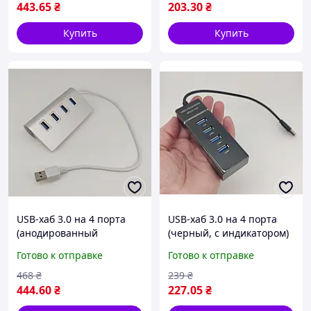
443
.65
₴
203
.30
₴
Купить
Купить
USB-хаб 3.0 на 4 порта
USB-хаб 3.0 на 4 порта
(анодированный
(черный, с индикатором)
алюминий, серебро) арт.
арт. 04263
Готово к отправке
Готово к отправке
04178
468
₴
239
₴
444
.60
₴
227
.05
₴