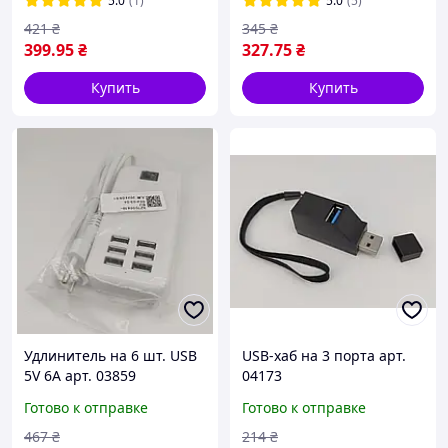
5.0
(1)
5.0
(5)
421
₴
345
₴
399
.95
₴
327
.75
₴
Купить
Купить
Удлинитель на 6 шт. USB
USB-хаб на 3 порта арт.
5V 6A арт. 03859
04173
Готово к отправке
Готово к отправке
467
₴
214
₴