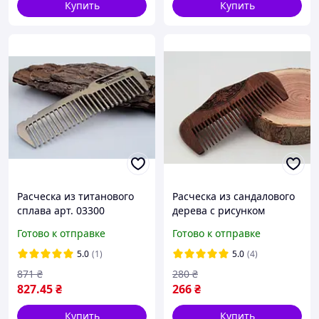
Купить
Купить
Расческа из титанового
Расческа из сандалового
сплава арт. 03300
дерева с рисунком
(дерево) арт. 03528
Готово к отправке
Готово к отправке
5.0
(1)
5.0
(4)
871
₴
280
₴
827
.45
₴
266
₴
Купить
Купить