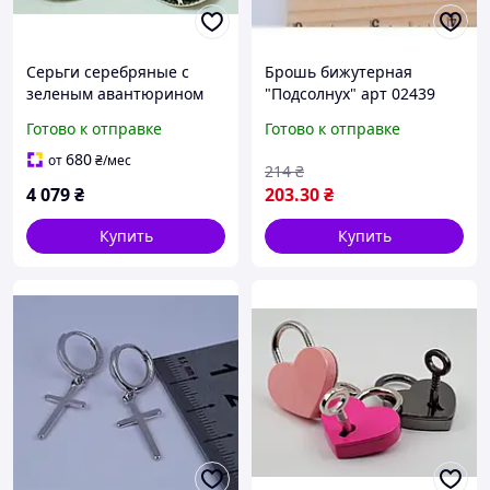
Серьги серебряные c
Брошь бижутерная
зеленым авантюрином
"Подсолнух" арт 02439
925 пробы арт. 00335
Готово к отправке
Готово к отправке
680
от
₴
/мес
214
₴
4 079
₴
203
.30
₴
Купить
Купить