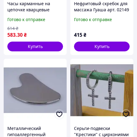
Часы карманные на
Нефритовый скребок для
цепочке кварцевые
массажа Гуаша арт. 02149
(цвет-золото, гладкие)
Готово к отправке
Готово к отправке
арт. 02296
614
₴
583
.30
₴
415
₴
Купить
Купить
Металлический
Серьги-подвески
гипоаллергенный
"Крестики" с циркониями