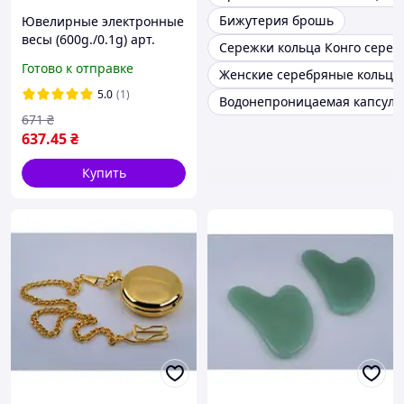
Бижутерия брошь
Ювелирные электронные
весы (600g./0.1g) арт.
Сережки кольца Конго сереб
02345
Готово к отправке
Женские серебряные кольца
5.0
(1)
Водонепроницаемая капсула
671
₴
637
.45
₴
Купить