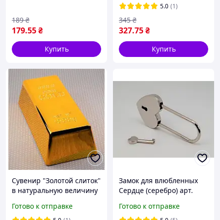
5.0
(1)
189
₴
345
₴
179
.55
₴
327
.75
₴
Купить
Купить
Сувенир "Золотой слиток"
Замок для влюбленных
в натуральную величину
Сердце (серебро) арт.
(оттиск на 1000грм.) арт.
03774
Готово к отправке
Готово к отправке
04023