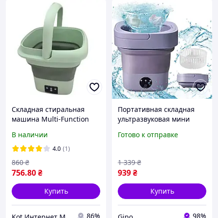
Складная стиральная
Портативная складная
машина Multi-Function
ультразвуковая мини
Folding Washing Machine
стиральная машинка на
В наличии
Готово к отправке
Small
12L для деликатного
белья
4.0
(1)
860
₴
1 339
₴
756
.80
₴
939
₴
Купить
Купить
86%
98%
Kot Интернет Магазин
Gipo