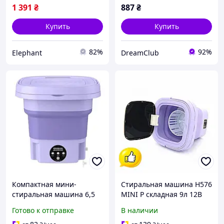
1 391
₴
887
₴
Купить
Купить
82%
92%
Elephant
DreamClub
Компактная мини-
Стиральная машина H576
стиральная машина 6,5
MINI P складная 9л 12В
литра для путешествий и
25Вт для путешествий
Готово к отправке
В наличии
кемпинга легкая складная
компактная стиралка