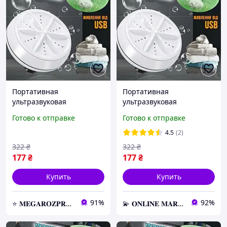
Портативная
Портативная
ультразвуковая
ультразвуковая
стиральная машина с
стиральная машина с
Готово к отправке
Готово к отправке
мини-USB Mini Wash,
мини-USB Mini Wash,
Дорожная стиралка от
Дорожная стиралка от
4.5
(2)
повербанка
повербанка
322
₴
322
₴
177
₴
177
₴
Купить
Купить
91%
92%
⭐️ 𝐌𝐄𝐆𝐀𝐑𝐎𝐙𝐏𝐑𝐎𝐃𝐀𝐙𝐇 ⭐️ – Новейшие товары по самым доступным ценам
💫 𝐎𝐍𝐋𝐈𝐍𝐄 𝐌𝐀𝐑𝐊𝐄𝐓 💫 – Актуальные товары по самым выгодным ценам!