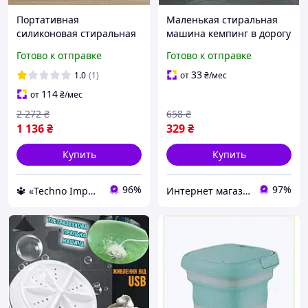
Портативная
Маленькая стиральная
силиконовая стиральная
машина кемпинг в дорогу
машинка для кемпинга
для путешествий с
Готово к отправке
Готово к отправке
Мини стиралка
быстрой стиркой
ультразвуковая
стиралка контролем
33
1.0
(1)
от
₴
/мес
стиральные машины
температуры
114
от
₴
/мес
2 272
₴
658
₴
1 136
₴
329
₴
Купить
Купить
96%
97%
🔱 «Techno Imperia» Компетентность! Качество товара! Быстрая отправка! ✅
Интернет магазин «Techno House» 🛒 Компетентность! Качество товара! Быстрая отправка! ✅