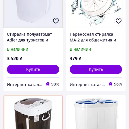
Стиралка полуавтомат
Переносная стиралка
Adler для туристов и
МА-2 для общежития и
кемпинга, 88P3P7101
кемпинга, 43717M9X3A
В наличии
В наличии
3 520
₴
379
₴
Купить
Купить
98%
96%
Интер​нет-ка​та​лог с​ки​​док "ZAKAZ!K"
Интернет-ка​талог ски​д​​ок "ХО-РО-ШО!"