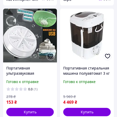
Портативная
Портативная стиральная
ультразвуковая
машина полуавтомат 3 кг
стиральная машина с
вертикальная загрузка
Готово к отправке
Готово к отправке
мини-USB Mini Wash,
400 Вт / Переносная мини
Дорожная стиралка от
стиралка
0.0
(1)
повербанка
278
₴
5 969
₴
153
₴
4 469
₴
Купить
Купить