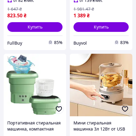
стиральная машина
фиолетовая BUV
82
139
от
₴
/мес
от
₴
/мес
1 647
₴
1 981
.47
₴
823
.50
₴
1 389
₴
Купить
Купить
85%
83%
FullBuy
Buyvol
Портативная стиральная
Мини стиральная
машинка, компактная
машинка 3л 12Вт от USB
стиралка, переносная
25,5х15см белая с