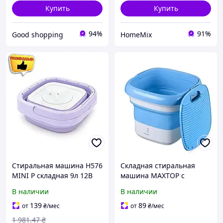
Купить
Купить
94%
91%
Good shopping
HomeMix
Стиральная машина H576
Складная стиральная
MINI P складная 9л 12В
машина MAXTOP с
25Вт для путешествий
функцией озоновой
В наличии
В наличии
компактная стиралка
стерилизации и ручкой
фиолетовая EPT
для переноски цвет
139
89
от
₴
/мес
от
₴
/мес
силиконовый 105 мм
1 981
.47
₴