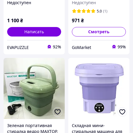
Недоступен
Недоступен
стиральная машинка,
отжимом для
лёгкая, складная
портативного
5.0
(1)
стиралка
использования
1 100
₴
971
₴
Написать
Смотреть
92%
99%
EVAPUZZLE
GoMarket
Зеленая портативная
Складная мини-
стиралка ведро MAXTOP,
стиральная машина для