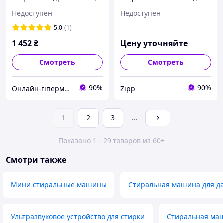
складная силиконовая
дачи Folding Washing
Недоступен
Недоступен
машина для стирки
Machine 8 л для белья,
вещей, компактная
носков и детской одежды
5.0
(1)
1 452
₴
Цену уточняйте
Смотреть
Смотреть
90%
90%
Онлайн-гіпермаркет GIDRA
Zipp
1
2
3
...
Показано 1 - 29 товаров из 60+
Смотри также
Мини стиральные машины
Стиральная машина для д
Ультразвуковое устройство для стирки
Стиральная ма