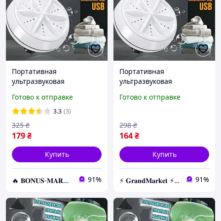
Портативная
Портативная
ультразвуковая
ультразвуковая
стиральная машина с
стиральная машина с
Готово к отправке
Готово к отправке
мини-USB Mini Wash,
мини-USB Mini Wash,
Дорожная стиралка от
Дорожная стиралка от
3.3
(3)
повербанка
повербанка
325
₴
298
₴
179
₴
164
₴
Купить
Купить
91%
91%
🔥 𝐁𝐎𝐍𝐔𝐒-𝐌𝐀𝐑𝐊𝐄𝐓 🔥 – Трендовые товары по лучшим ценам
⚡️ 𝐆𝐫𝐚𝐧𝐝𝐌𝐚𝐫𝐤𝐞𝐭 ⚡️ – Трендовые товары по самым низким ценам