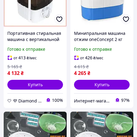
Портативная стиральная
Минипральная машина
машина с вертикальной
отжим oneConcept 2 кг
загрузкой для дачи и
Готово к отправке
Готово к отправке
кемпинга, переносная
стиралка до 3 кг
413
426
от
₴
/мес
от
₴
/мес
5 165
₴
4 615
₴
4 132
₴
4 265
₴
Купить
Купить
100%
97%
🤍 💜 Diamond 🤍 💜
Интернет-магазин "Maрк-Tех"