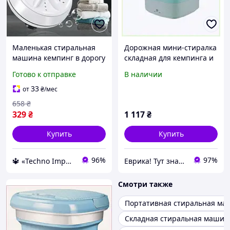
Маленькая стиральная
Дорожная мини-стиралка
машина кемпинг в дорогу
складная для кемпинга и
для путешествий с
отдыха на природе,
Готово к отправке
В наличии
быстрой стиркой
8MK581366
стиралка контролем
33
от
₴
/мес
температ RZV
658
₴
329
₴
1 117
₴
Купить
Купить
96%
97%
🔱 «Techno Imperia» Компетентность! Качество товара! Быстрая отправка! ✅
Еврика! Тут знайдеться все!
Смотри также
Портативная стиральная ма
Складная стиральная машин