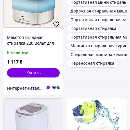
Портативная мини стиральн
Дорожная стиральная маши
Портативная стиральная ма
Портативная стиралка
Портативная стиральная ма
Макстоп складная
стиралка 220 Вольт для
Машинка стиральная турист
кемпинга K858A132P8
В наличии
Стиральная машина кемпин
1 117
₴
Переносная стиралка
Купить
96%
Интернет-кат​алог ск​​ид​​​ок "TRIVIA"