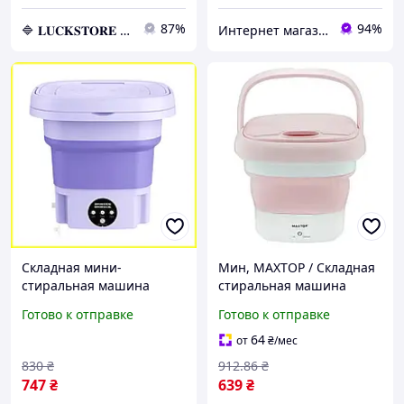
87%
94%
🔷 𝐋𝐔𝐂𝐊𝐒𝐓𝐎𝐑𝐄 🔷 – Абсолютно все товары по непревзойденным ценам!
Интернет магазин Slando
Складная мини-
Мин, MAXTOP / Cкладная
стиральная машина
стиральная машина
Folding Washing Machine
Розовая, 200 об / Мини
Готово к отправке
Готово к отправке
8 литров для детского
стиральная машина до 1
белья
кг
64
от
₴
/мес
830
₴
912
.86
₴
747
₴
639
₴