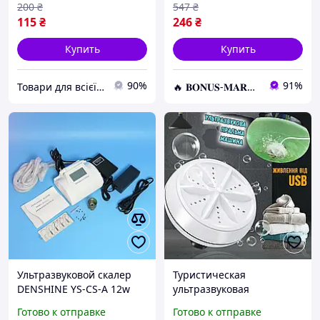
200
₴
547
₴
115
₴
246
₴
Купить
Купить
90%
91%
Товари для всієї родини
🔥 𝐁𝐎𝐍𝐔𝐒-𝐌𝐀𝐑𝐊𝐄𝐓 🔥 – Трендовые товары по лучшим ценам
Ультразвуковой скалер
Туристическая
DENSHINE YS-CS-A 12w
ультразвуковая
машинка для чистки
Стиральная машинка
Готово к отправке
Готово к отправке
зубов, п
портативная мини Wash