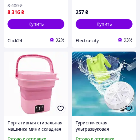
Ultrasonic USB и
8 400
₴
повербанка
8 316
₴
257
₴
Купить
Купить
92%
93%
Click24
Electro-city
Портативная стиральная
Туристическая
машинка мини складная
ультразвуковая
ультразвуковая на 10L,
Стиральная машинка
Готово к отправке
Готово к отправке