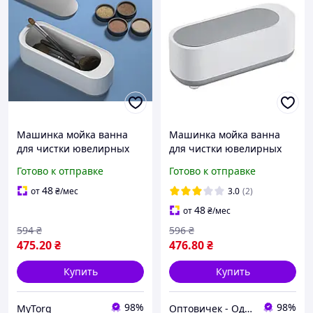
Машинка мойка ванна
Машинка мойка ванна
для чистки ювелирных
для чистки ювелирных
изделий ультразвуковая
изделий ультразвуковая
Готово к отправке
Готово к отправке
Хіт продажу!
48
от
₴
/мес
3.0
(2)
48
от
₴
/мес
594
₴
596
₴
475
.20
₴
476
.80
₴
Купить
Купить
98%
98%
MyTorg
Оптовичек - Одесса