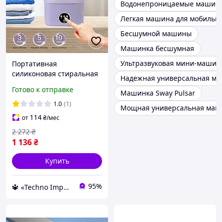
Водонепроницаемые машин
Легкая машина для мобильн
Бесшумной машины
Машинка бесшумная
Ультразвуковая мини-машин
Портативная
силиконовая стиральная
Надежная универсальная ма
машинка для кемпинга
Готово к отправке
Машинка Sway Pulsar
Мини стиралка
ультразвуковая
1.0
(1)
Мощная универсальная маши
стиральные машины
114
от
₴
/мес
2 272
₴
1 136
₴
Купить
95%
🔱 «Techno Imperia» Компетентность! Качество товара! Быстрая отправка! ✅