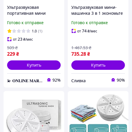
Ультразвуковая
Ультразвуковая мини-
портативная мини
машинка 3 в 1 экономьте
стиральная машинка
время и ресурсы
Готово к отправке
Готово к отправке
Usltrasonic Turbine Wash
от USB и повербанка
74
1.0
(1)
от
₴
/мес
23
от
₴
/мес
509
₴
1 467
.53
₴
229
₴
735
.28
₴
Купить
Купить
92%
90%
💫 𝐎𝐍𝐋𝐈𝐍𝐄 𝐌𝐀𝐑𝐊𝐄𝐓 💫 – Актуальные товары по самым выгодным ценам!
Сливка