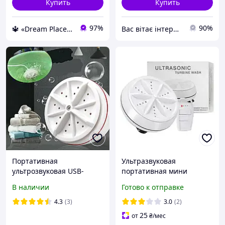
Купить
Купить
97%
90%
🔱 «Dream Place» Компетентность! Качество товара! Быстрая отправка! ✅
Вас вітає інтернет магазин "Sales Spirit"
Портативная
Ультразвуковая
ультрозвуковая USB-
портативная мини
стиральная машинка MA-
стиральная машинка
В наличии
Готово к отправке
2
Usltrasonic Turbine Wash
от USB и повербанка
4.3
(3)
3.0
(2)
25
от
₴
/мес