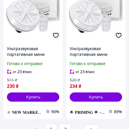
Ультразвуковая
Ультразвуковая
портативная мини
портативная мини
стиральная машинка
стиральная машинка
Готово к отправке
Готово к отправке
Usltrasonic Turbine Wash
Usltrasonic Turbine Wash
от USB и повербанка
от USB и повербанка
23
23
от
₴
/мес
от
₴
/мес
511
₴
520
₴
230
₴
234
₴
Купить
Купить
90%
89%
🔆 𝐍𝐄𝐖 𝐌𝐀𝐑𝐊𝐄𝐓 🔆 – Продукция премиум-класса от официального представителя!
🌟 𝐏𝐑𝐈𝐌𝐈𝐍𝐆 🌟 – Эксклюзивные товары премиум-качества от официального дистрибьютора!