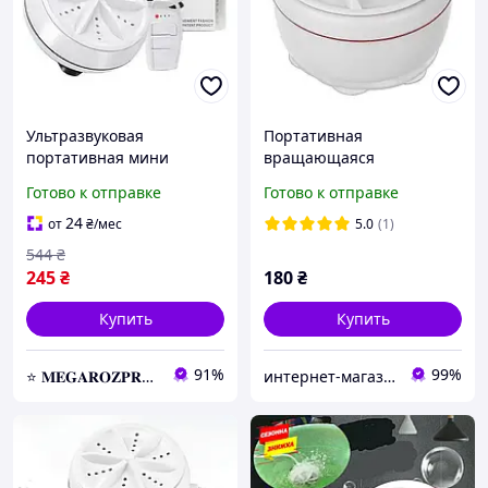
Ультразвуковая
Портативная
портативная мини
вращающаяся
стиральная машинка
ультразвуковая
Готово к отправке
Готово к отправке
Usltrasonic Turbine Wash
стиральная машинка
от USB и повербанка
Mini Wash NJ-545 с
24
от
₴
/мес
5.0
(1)
кабелем USB для
544
₴
путешествий и дом
245
₴
180
₴
Купить
Купить
91%
99%
⭐️ 𝐌𝐄𝐆𝐀𝐑𝐎𝐙𝐏𝐑𝐎𝐃𝐀𝐙𝐇 ⭐️ – Новейшие товары по самым доступным ценам
интернет-магазин "Оптовик"