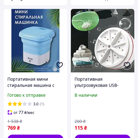
Портативная мини
Портативная
стиральная машина с
ультрозвуковая USB-
центрифугой для одежды
стиральная машинка MA-
Готово к отправке
В наличии
детей Ультразвуковая
2
машинка для стирки
3.0
(1)
77
от
₴
/мес
1 538
₴
200
₴
769
₴
115
₴