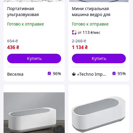
Портативная
Мини стиральная
ультразвуковая
машина ведро для
стиральная машинка для
путешествий складная
Готово к отправке
Готово к отправке
путешествий и дома
бытовая переносная
компактная легкая
Ультразвуковая машинка
113
от
₴
/мес
эффективная FLAME
для стирки
654
₴
2 268
₴
436
₴
1 134
₴
Купить
Купить
96%
95%
Веселка
🔱 «Techno Imperia» Компетентность! Качество товара! Быстрая отправка! ✅