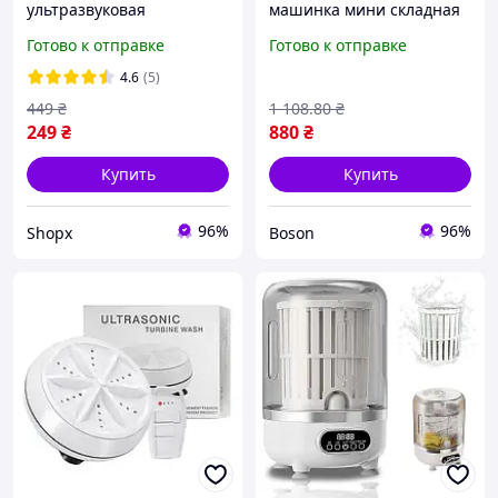
ультразвуковая
машинка мини складная
стиральная машинка для
ультразвуковая 10L для
Готово к отправке
Готово к отправке
ведра и миски с USB
дома и путешествий - 3
мини стиральная
режима стирки,
4.6
(5)
машина для путешествий
компактный размер
449
₴
1 108
.80
₴
и дороги
249
₴
880
₴
Купить
Купить
96%
96%
Shopx
Boson