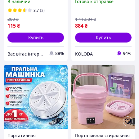
В наличии
Готово к отправке
2
мини складная на 10L
лучший выбор
3.7
(3)
200
₴
1 113
.84
₴
115
₴
884
₴
Купить
Купить
88%
94%
Вас вітає інтернет магазин "LEADER"
KOLODA
Портативная
Портативная стиральная