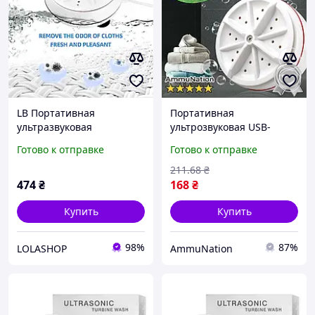
LB Портативная
Портативная
ультразвуковая
ультрозвуковая USB-
стиральная Smart Option
стиральная машинка
Готово к отправке
Готово к отправке
машинка MA-2 USB для
AmmuNation -
путешествий и дома
Ультразвуковая
211
.68
₴
компактн SIM-4K9
портативная стиральная
474
₴
168
₴
машина USB
Купить
Купить
98%
87%
LOLASHOP
AmmuNation