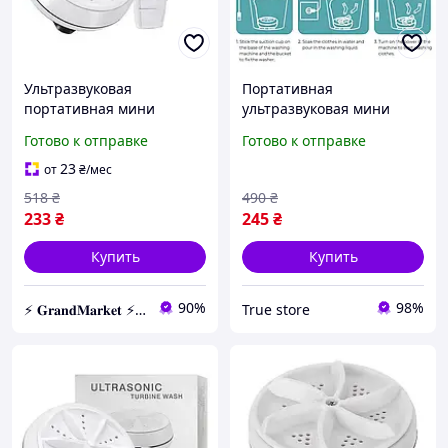
Ультразвуковая
Портативная
портативная мини
ультразвуковая мини
стиральная машинка
стиральная машинка с
Готово к отправке
Готово к отправке
Usltrasonic Turbine Wash
кабелем MA-2 USB для
от USB и повербанка
путешествий и дома
23
от
₴
/мес
518
₴
490
₴
233
₴
245
₴
Купить
Купить
90%
98%
⚡️ 𝐆𝐫𝐚𝐧𝐝𝐌𝐚𝐫𝐤𝐞𝐭 ⚡️ – Трендовые товары по самым низким ценам
True store