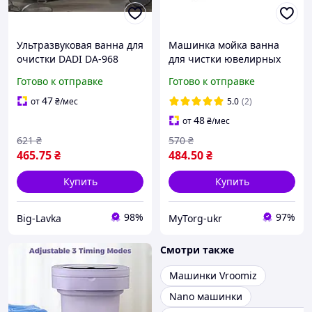
Ультразвуковая ванна для
Машинка мойка ванна
очистки DADI DA-968
для чистки ювелирных
30/50W 600 мл. УЗМ
изделий ультразвуковая
Готово к отправке
Готово к отправке
47
от
₴
/мес
5.0
(2)
48
от
₴
/мес
621
₴
570
₴
465
.75
₴
484
.50
₴
Купить
Купить
98%
97%
Big-Lavka
MyTorg-ukr
Смотри также
Машинки Vroomiz
Nano машинки